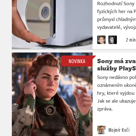
Rozhodnutí Sony 
fyzických her na 
průmysl chladným.
vydavatelé, vývojá
2 min
Sony má zvaž
NOVINKA
služby PlayS
Sony nedávno pobo
oznámením ukonče
hry, které vyjdou
Jak se ale ukazuj
zpráva.
Mojmír Kočí