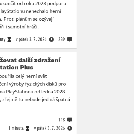
ukončit od roku 2028 podporu
PlayStationu nenechalo herní
 Proti plánům se ozývají
ři i samotní hráči.
uty
v pátek
3. 7. 2026
239
ovat další zdražení
tation Plus
uřila celý herní svět
ní výroby fyzických disků pro
 na PlayStationu od ledna 2028.
e, zřejmě to nebude jediná špatná
118
1 minuta
v pátek
3. 7. 2026