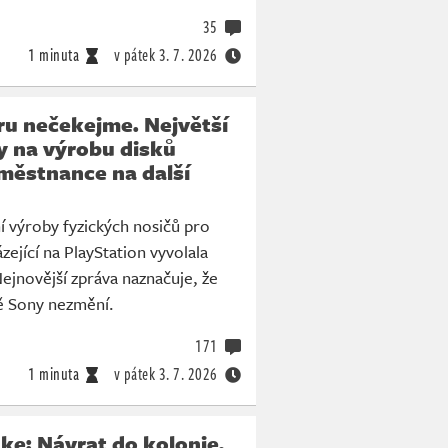
35
1 minuta
v pátek
3. 7. 2026
u nečekejme. Největší
y na výrobu disků
městnance na další
 výroby fyzických nosičů pro
zející na PlayStation vyvolala
Nejnovější zpráva naznačuje, že
mě Sony nezmění.
171
1 minuta
v pátek
3. 7. 2026
ke: Návrat do kolonie,