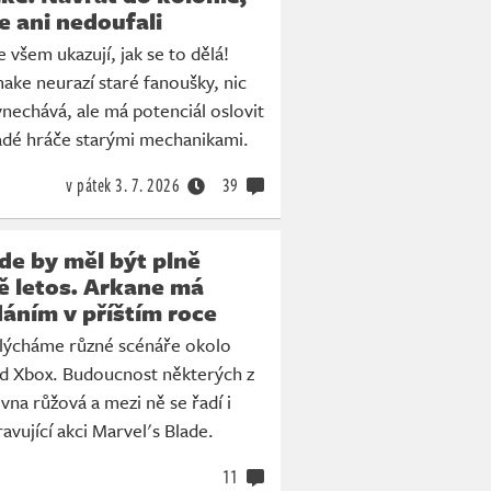
e ani nedoufali
e všem ukazují, jak se to dělá!
ake neurazí staré fanoušky, nic
nechává, ale má potenciál oslovit
ladé hráče starými mechanikami.
v pátek
3. 7. 2026
39
de by měl být plně
ě letos. Arkane má
dáním v příštím roce
slýcháme různé scénáře okolo
pod Xbox. Budoucnost některých z
vna růžová a mezi ně se řadí i
avující akci Marvel's Blade.
11