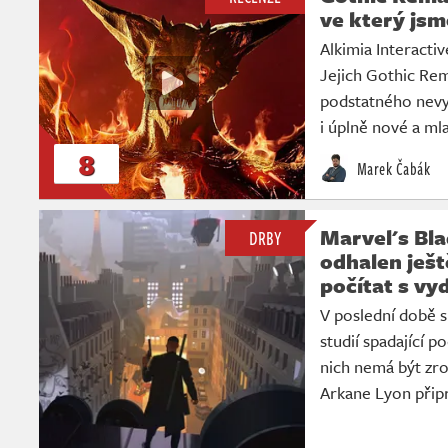
ve který jsm
Alkimia Interactiv
Jejich Gothic Rem
podstatného nevy
i úplně nové a m
8
Marek Čabák
Marvel's Bla
DRBY
odhalen ješt
počítat s vy
V poslední době 
studií spadající 
nich nemá být zro
Arkane Lyon připr