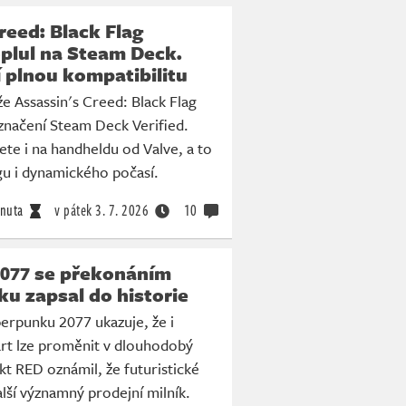
reed: Black Flag
plul na Steam Deck.
í plnou kompatibilitu
že Assassin's Creed: Black Flag
značení Steam Deck Verified.
ete i na handheldu od Valve, a to
gu i dynamického počasí.
nuta
v pátek
3. 7. 2026
10
077 se překonáním
ku zapsal do historie
erpunku 2077 ukazuje, že i
art lze proměnit v dlouhodobý
t RED oznámil, že futuristické
ší významný prodejní milník.