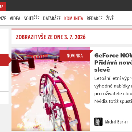
RE
NZE
VIDEA
SOUTĚŽE
DATABÁZE
KOMUNITA
REDAKCE
ŽIVĚ
ZOBRAZIT VŠE ZE DNE 3. 7. 2026
GeForce NOW 
NOVINKA
Přidává nové
slevě
Letošní letní výp
výhodné nabídky n
pro uživatele cl
Nvidia totiž spus
Michal Burian