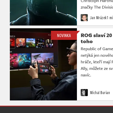
Christoph Hartma
značky The Divisi
Jan Mrázek
1 mi
ROG slaví 20
NOVINKA
toho
Republic of Gamers
netýká jen novéh
hráče, kteří maj
Ally, můžete ze sv
navíc.
Michal Burian