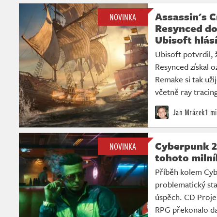
Assassin's C
NOVINKA
Resynced do
Ubisoft hlás
Ubisoft potvrdil, 
Resynced získal o
Remake si tak užij
včetně ray tracin
Jan Mrázek
1 mi
Cyberpunk 2
NOVINKA
tohoto milní
Příběh kolem Cyb
problematický st
úspěch. CD Projek
RPG překonalo dal