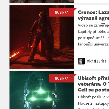
Cronos: Laz
NOVINKA
výrazně agre
Video se zaměřuj
kapitoly příběhu 
postupně směřuje
fanoušci univerza 
Michal Burian
Ubisoft při
NOVINKA
veterána. O 
Cell se post
Ubisoft posiluje 
House 2 nastupuj