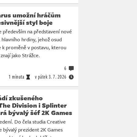
arus umožní hráčům
sivnější styl boje
e především na představení nové
a hlavního hrdiny, jehož osud
 k proměně v postavu, kterou
znají jako Strážce.
6
1 minuta
v pátek
3. 7. 2026
vádí zkušeného
The Division i Splinter
ará bývalý šéf 2K Games
vedení. Do čela studia Creative
e bývalý prezident 2K Games