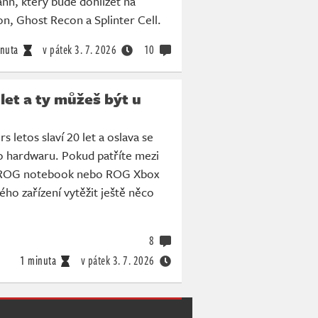
nn, který bude dohlížet na
on, Ghost Recon a Splinter Cell.
nuta
v pátek
3. 7. 2026
10
 let a ty můžeš být u
 letos slaví 20 let a oslava se
o hardwaru. Pokud patříte mezi
í ROG notebook nebo ROG Xbox
ého zařízení vytěžit ještě něco
8
1 minuta
v pátek
3. 7. 2026