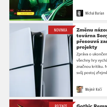
Michal Burian
Změnu názor
NOVINKA
továrna Son
přesouvá za
projekty
Zpráva o ukončení
všechny hry vychá
značnou kritiku. 
svůj postoj zřej
Mojmír Kočí
Gothic Rema
RECENZE