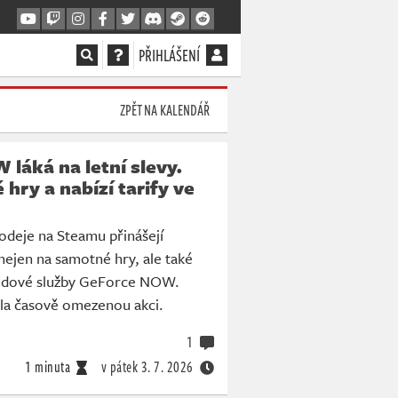
PŘIHLÁŠENÍ
ZPĚT NA KALENDÁŘ
láká na letní slevy.
 hry a nabízí tarify ve
rodeje na Steamu přinášejí
ejen na samotné hry, ale také
oudové služby GeForce NOW.
tila časově omezenou akci.
1
1 minuta
v pátek
3. 7. 2026