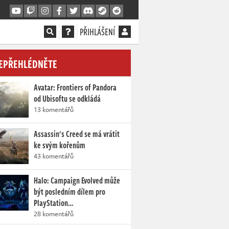
PŘIHLÁŠENÍ
EPŘEHLÉDNĚTE
Avatar: Frontiers of Pandora
od Ubisoftu se odkládá
13 komentářů
Assassin's Creed se má vrátit
ke svým kořenům
43 komentářů
Halo: Campaign Evolved může
být posledním dílem pro
PlayStation…
28 komentářů