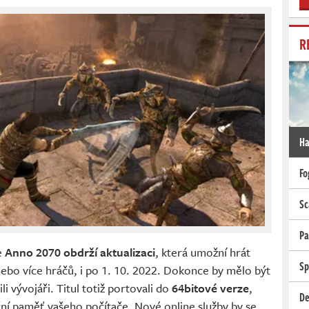
R
Ha
Fo
Sc
Pa
e
Anno 2070 obdrží aktualizaci
, která umožní hrát
Sp
nebo více hráčů, i po 1. 10. 2022. Dokonce by mělo být
ili vývojáři. Titul totiž portovali do
64bitové verze
,
De
ní paměť vašeho počítače. Nové online služby by se