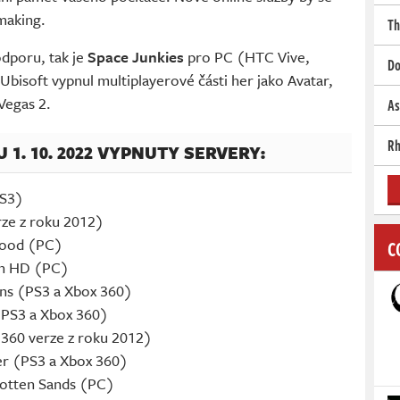
making.
Th
odporu, tak je
Space Junkies
pro PC (HTC Vive,
Do
Ubisoft vypnul multiplayerové části her jako Avatar,
Vegas 2.
As
Rh
1. 10. 2022 VYPNUTY SERVERY:
PS3)
rze z roku 2012)
hood (PC)
C
on HD (PC)
ons (PS3 a Xbox 360)
 PS3 a Xbox 360)
 360 verze z roku 2012)
er (PS3 a Xbox 360)
gotten Sands (PC)