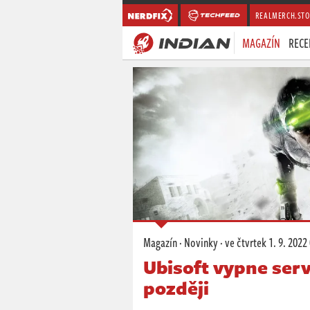
REALMERCH.STO
MAGAZÍN
RECE
Magazín
·
Novinky
·
ve čtvrtek
1. 9. 2022
Ubisoft vypne serv
později