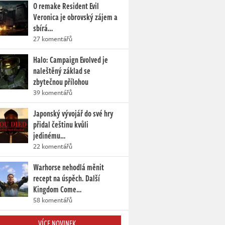
O remake Resident Evil
Veronica je obrovský zájem a
sbírá…
27 komentářů
Halo: Campaign Evolved je
naleštěný základ se
zbytečnou přílohou
39 komentářů
Japonský vývojář do své hry
přidal češtinu kvůli
jedinému…
22 komentářů
Warhorse nehodlá měnit
recept na úspěch. Další
Kingdom Come…
58 komentářů
VÍCE NOVINEK