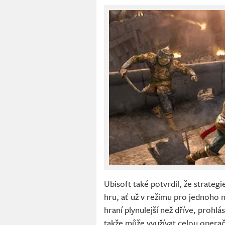
Ubisoft také potvrdil, že strategi
hru, ať už v režimu pro jednoho 
hraní plynulejší než dříve, prohlás
takže může využívat celou operač