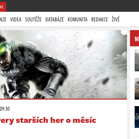
RE
NZE
VIDEA
SOUTĚŽE
DATABÁZE
KOMUNITA
REDAKCE
ŽIVĚ
N
 09:30
ery starších her o měsíc