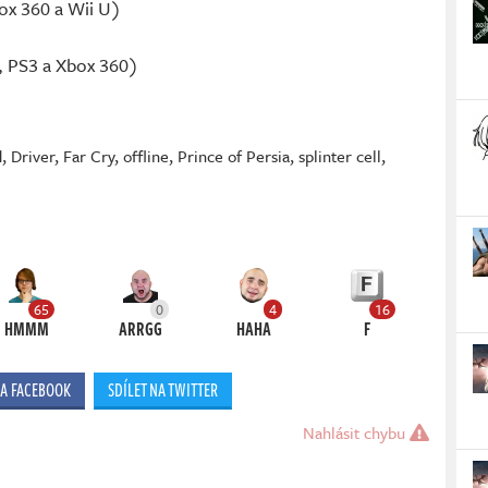
x 360 a Wii U)
C, PS3 a Xbox 360)
d
,
Driver
,
Far Cry
,
offline
,
Prince of Persia
,
splinter cell
,
65
0
4
16
HMMM
ARRGG
HAHA
F
NA FACEBOOK
SDÍLET NA TWITTER
Nahlásit chybu