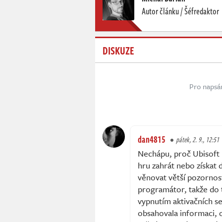
Autor článku / Šéfredaktor
DISKUZE
Pro napsá
dan4815
pátek, 2. 9., 12:51
Nechápu, proč Ubisoft n
hru zahrát nebo získat
věnovat větší pozornos
programátor, takže do t
vypnutím aktivačních se
obsahovala informaci, o