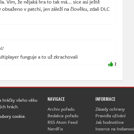
. Vím, že nějaká hra to tak má... sice asi ještě
 obsaženo v patchi, jen záleží na člověku, zdali DLC
:42
tiplayer funguje a to už zkrachovali
2
NAVIGACE
INFORMACE
 a hráčky všeho věku
ých hrách.
Archiv pořadu
Zásady ochrany
Redakce pořadu
Pravidla užívání
ubory cookie.
RSS Atom Feed
Jak hodnotíme
NerdFix
Inzerce na Indianovi