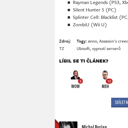
Rayman Legends (PS3, Xbo
Silent Hunter 5 (PC)
Splinter Cell: Blacklist (P
ZombiU (Wii U)
Zdroj:
Tagy:
anno
,
Assassin's cree
TZ
Ubisoft
,
vypnutí serverů
LÍBIL SE TI ČLÁNEK?
3
10
WOW
MEH
SDÍLET 
Michal Burian