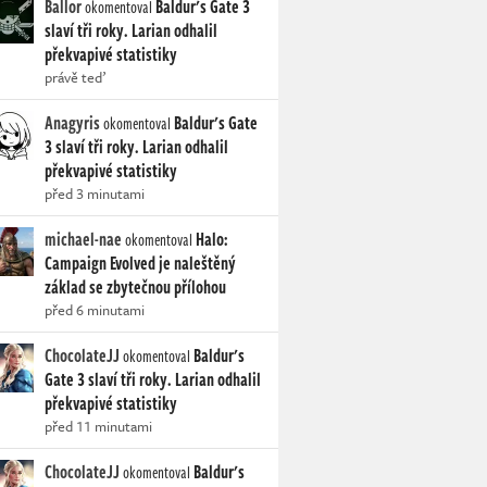
Ballor
Baldur's Gate 3
okomentoval
slaví tři roky. Larian odhalil
překvapivé statistiky
právě teď
Anagyris
Baldur's Gate
okomentoval
3 slaví tři roky. Larian odhalil
překvapivé statistiky
před 3 minutami
michael-nae
Halo:
okomentoval
Campaign Evolved je naleštěný
základ se zbytečnou přílohou
před 6 minutami
ChocolateJJ
Baldur's
okomentoval
Gate 3 slaví tři roky. Larian odhalil
překvapivé statistiky
před 11 minutami
ChocolateJJ
Baldur's
okomentoval