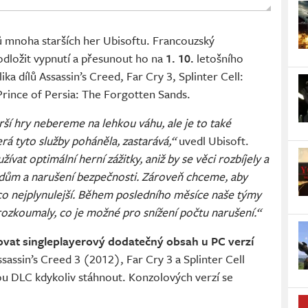
ů mnoha starších her Ubisoftu. Francouzský
odložit vypnutí a přesunout ho na
1. 10.
letošního
ka dílů Assassin’s Creed, Far Cry 3, Splinter Cell:
 Prince of Persia: The Forgotten Sands.
rší hry nebereme na lehkou váhu, ale je to také
rá tyto služby poháněla, zastarává,“
uvedl Ubisoft.
ívat optimální herní zážitky, aniž by se věci rozbíjely a
ádům a narušení bezpečnosti. Zároveň chceme, aby
co nejplynulejší. Během posledního měsíce naše týmy
rozkoumaly, co je možné pro snížení počtu narušení.“
ovat singleplayerový dodatečný obsah u PC verzí
assin’s Creed 3 (2012), Far Cry 3 a Splinter Cell
jdou DLC kdykoliv stáhnout. Konzolových verzí se