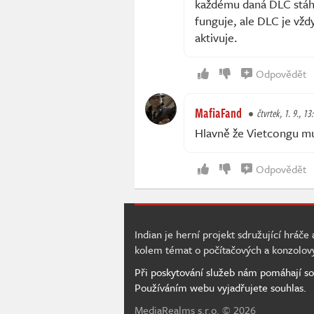
každému daná DLC stáhla
funguje, ale DLC je vždy
aktivuje.
Odpovědět
MafiaFand
čtvrtek, 1. 9., 13
Hlavně že Vietcongu mul
Odpovědět
Indian je herní projekt sdružující hráče
kolem témat o počítačových a konzolov
Při poskytování služeb nám pomáhají so
Používáním webu vyjadřujete souhlas.
MediaRealms s.r.o.
© 2026