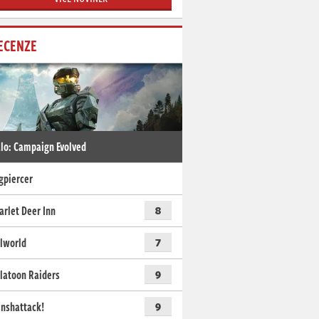
ECENZE
lo: Campaign Evolved
gpiercer
arlet Deer Inn
8
lworld
7
latoon Raiders
9
nshattack!
9