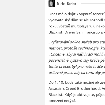
Michal Burian
Dnes mělo dojít k vypnutí server
vydavatelský dům se ale rozhodl 
roku, včetně multiplayeru u několi
Blacklist, Driver San Francisco a
„Vyřazování online služeb pro sta
nutnost, protože technologie, kte
„Chceme, aby si naši hráči mohli už
potenciálně vystavovaly hráče p
tento proces byl pro naše hráče 
usilovně pracovaly na tom, aby p
Do 1. 10. bude také možné
aktiv
Assassin’s Creed Brotherhood, Ass
Blacklist. Když je aktivujete, pů
omezení netýká.