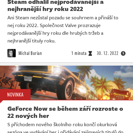
Steam odhalil nejprodávanější a
nejhranější hry roku 2022
Ani Steam nezůstal pozadu se souhrnem a přináší to
nej roku 2022. Společnost Valve prozrazuje
nejprodávanější hry roku dle hrubých tržeb a
nejhranější tituly roku.
Michal Burian
1 minuta
30. 12. 2022
NOVINKA
GeForce Now se během září rozroste o
22 nových her
S příchodem nového školního roku končí okurková
sezóna ve vydávání her i přidávání zajímavých titulů do