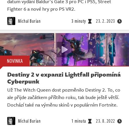
datum vydání Baldur's Gate 3 pro PC i PS5, Street
Fighter 6 a nové hry pro PS VR2.
Michal Burian
3 minuty
23. 2. 2023
NOVINKA
Destiny 2 v expanzi Lightfall připomíná
Cyberpunk
Už The Witch Queen dost pozměnilo Destiny 2. To, co
ale přijde začátkem příštího roku, tak bude ještě větší.
Dochází také na výměnu skinů v populárním Fortnite.
Michal Burian
1 minuta
23. 8. 2022