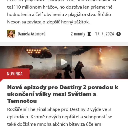
teší 10 miliónom hráčov, no dostáva len priemerné
hodnotenia a čelí obvineniu z plagiátorstva. Štúdio
Nexon sa zaviazalo zlepšiť herný zážitok.
Daniela Artimová
2 minuty
17. 7. 2024
NOVINKA
Nové epizody pro Destiny 2 povedou k
ukončení války mezi Světlem a
Temnotou
Rozšíření The Final Shape pro Destiny 2 vyjde ve 3
epizodách. Kromě nových nepřátel a schopností se
také dočkáme mnoha akčních bitev za účelem