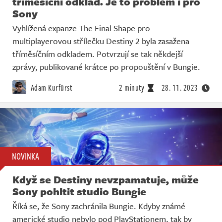
tříměsíční odklad. Je to problém i pro
Sony
Vyhlížená expanze The Final Shape pro
multiplayerovou střílečku Destiny 2 byla zasažena
tříměsíčním odkladem. Potvrzují se tak někdejší
zprávy, publikované krátce po propouštění v Bungie.
Adam Kurfürst
2 minuty
28. 11. 2023
NOVINKA
Když se Destiny nevzpamatuje, může
Sony pohltit studio Bungie
Říká se, že Sony zachránila Bungie. Kdyby známé
americké studio nebylo pod PlayStationem, tak by