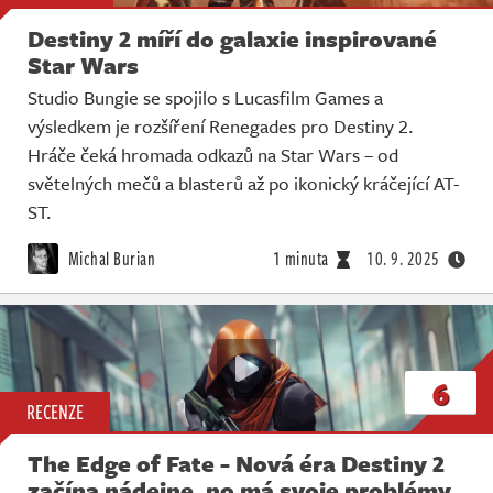
Destiny 2 míří do galaxie inspirované
Star Wars
Studio Bungie se spojilo s Lucasfilm Games a
výsledkem je rozšíření Renegades pro Destiny 2.
Hráče čeká hromada odkazů na Star Wars – od
světelných mečů a blasterů až po ikonický kráčející AT-
ST.
Michal Burian
1 minuta
10. 9. 2025
6
RECENZE
The Edge of Fate - Nová éra Destiny 2
začína nádejne, no má svoje problémy