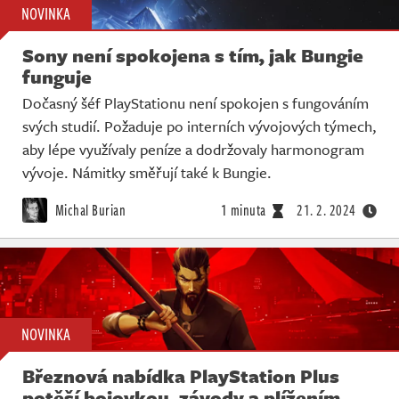
NOVINKA
Sony není spokojena s tím, jak Bungie
funguje
Dočasný šéf PlayStationu není spokojen s fungováním
svých studií. Požaduje po interních vývojových týmech,
aby lépe využívaly peníze a dodržovaly harmonogram
vývoje. Námitky směřují také k Bungie.
Michal Burian
1 minuta
21. 2. 2024
NOVINKA
Březnová nabídka PlayStation Plus
potěší bojovkou, závody a plížením