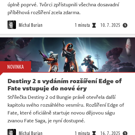
úplně poprvé. Tvůrci zpřístupnili všechna dosavadní
příběhová rozšíření zcela zdarma.
Michal Burian
1 minuta
10. 7. 2025
NOVINKA
Destiny 2 s vydáním rozšíření Edge of
Fate vstupuje do nové éry
Střílečka Destiny 2 od Bungie právě otevřela další
kapitolu svého rozsáhlého vesmíru. Rozšíření Edge of
Fate, které oficiálně startuje novou dějovou ságu
zvanou Fate Saga, je nyní dostupné.
Michal Burian
1 minuta
16. 7. 2025