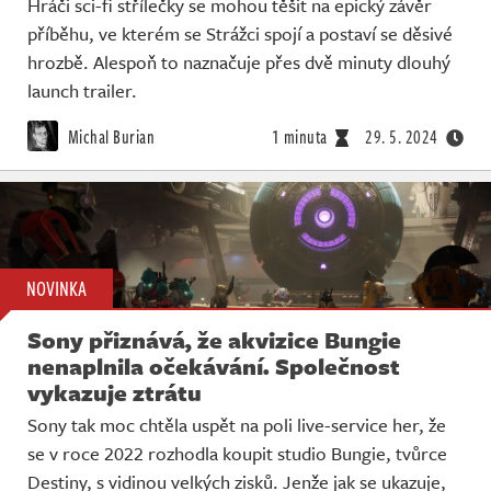
Hráči sci-fi střílečky se mohou těšit na epický závěr
příběhu, ve kterém se Strážci spojí a postaví se děsivé
hrozbě. Alespoň to naznačuje přes dvě minuty dlouhý
launch trailer.
Michal Burian
1 minuta
29. 5. 2024
NOVINKA
Sony přiznává, že akvizice Bungie
nenaplnila očekávání. Společnost
vykazuje ztrátu
Sony tak moc chtěla uspět na poli live-service her, že
se v roce 2022 rozhodla koupit studio Bungie, tvůrce
Destiny, s vidinou velkých zisků. Jenže jak se ukazuje,