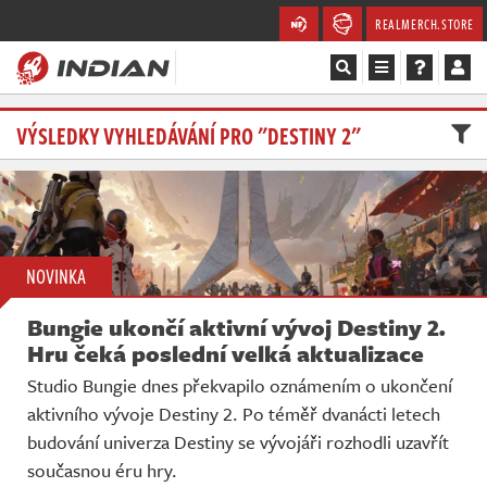
REALMERCH.STORE
Magazín
VÝSLEDKY VYHLEDÁVÁNÍ PRO "DESTINY 2"
Recenze
Videa
NOVINKA
Soutěže
Bungie ukončí aktivní vývoj Destiny 2.
Databáze
Hru čeká poslední velká aktualizace
Studio Bungie dnes překvapilo oznámením o ukončení
Komunita
aktivního vývoje Destiny 2. Po téměř dvanácti letech
budování univerza Destiny se vývojáři rozhodli uzavřít
Redakce
současnou éru hry.