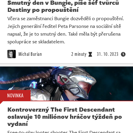
Smutný den v Bungie, píše šéf tvůrců
Destiny po propouštění
Včera se zaměstnanci Bungie dozvěděli o propouštění.
Jejich generální ředitel Peta Parsonse na sociální sítě
napsal, že je to smutný den. Také měla být přerušena
spolupráce se skladatelem.
Michal Burian
2 minuty
31. 10. 2023
NOVINKA
Kontroverzný The First Descendant
oslavuje 10 miliónov hráčov týždeň po
vydaní
Free-to-play looter shooter The First Descendant sa