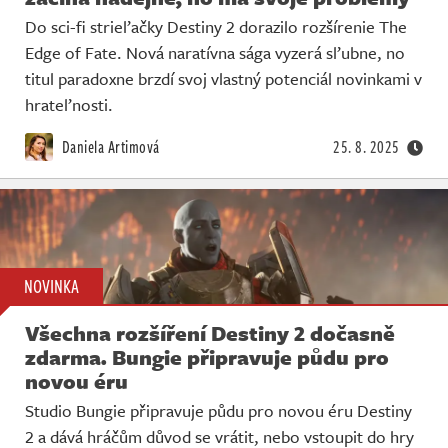
Do sci-fi strieľačky Destiny 2 dorazilo rozšírenie The
Edge of Fate. Nová naratívna sága vyzerá sľubne, no
titul paradoxne brzdí svoj vlastný potenciál novinkami v
hrateľnosti.
Daniela Artimová
25. 8. 2025
NOVINKA
Všechna rozšíření Destiny 2 dočasně
zdarma. Bungie připravuje půdu pro
novou éru
Studio Bungie připravuje půdu pro novou éru Destiny
2 a dává hráčům důvod se vrátit, nebo vstoupit do hry