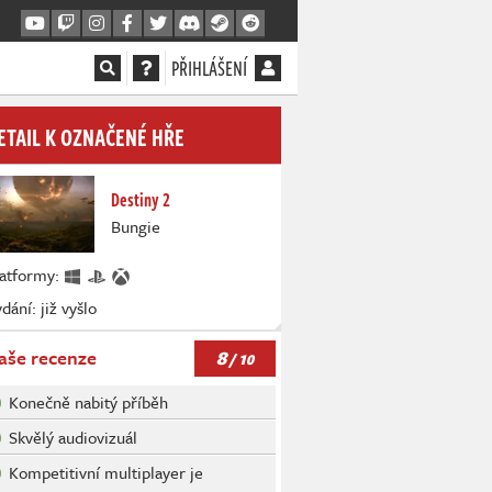
PŘIHLÁŠENÍ
ETAIL K OZNAČENÉ HŘE
Destiny 2
Bungie
latformy:
dání: již vyšlo
8
aše recenze
/ 10
Konečně nabitý příběh
Skvělý audiovizuál
Kompetitivní multiplayer je