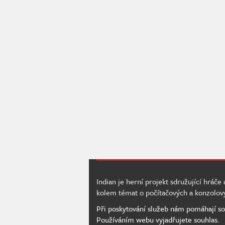
Indian je herní projekt sdružující hráče
kolem témat o počítačových a konzolov
Při poskytování služeb nám pomáhají so
Používáním webu vyjadřujete souhlas.