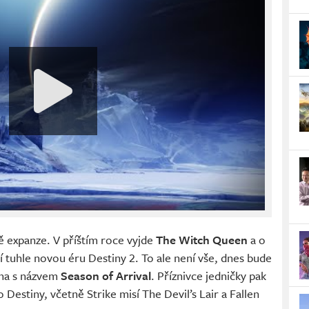
vě expanze. V příštím roce vyjde
The Witch Queen
a o
í tuhle novou éru Destiny 2. To ale není vše, dnes bude
óna s názvem
Season of Arrival
. Příznivce jedničky pak
 Destiny, včetně Strike misí The Devil’s Lair a Fallen