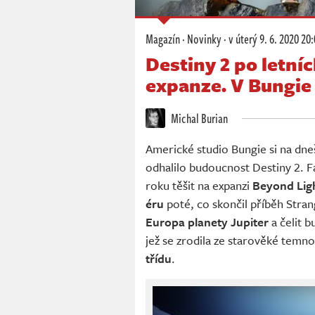
Magazín
·
Novinky
·
v úterý
9. 6. 2020 20
Destiny 2 po letní
expanze. V Bungie 
Michal Burian
Americké studio Bungie si na dneš
odhalilo budoucnost Destiny 2. F
roku těšit na expanzi
Beyond Lig
éru
poté, co skončil příběh Stra
Europa planety Jupiter
a čelit 
jež se zrodila ze starověké temno
třídu
.