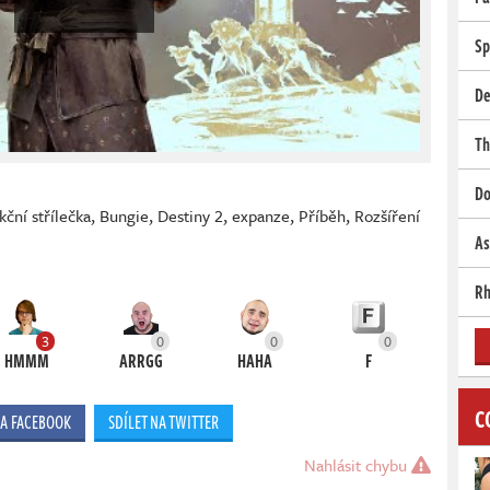
Sp
De
Th
Do
kční střílečka
,
Bungie
,
Destiny 2
,
expanze
,
Příběh
,
Rozšíření
As
Rh
3
0
0
0
HMMM
ARRGG
HAHA
F
C
NA FACEBOOK
SDÍLET NA TWITTER
Nahlásit chybu