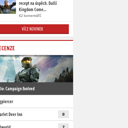
recept na úspěch. Další
Kingdom Come…
62 komentářů
VÍCE NOVINEK
ECENZE
lo: Campaign Evolved
gpiercer
arlet Deer Inn
8
lworld
7