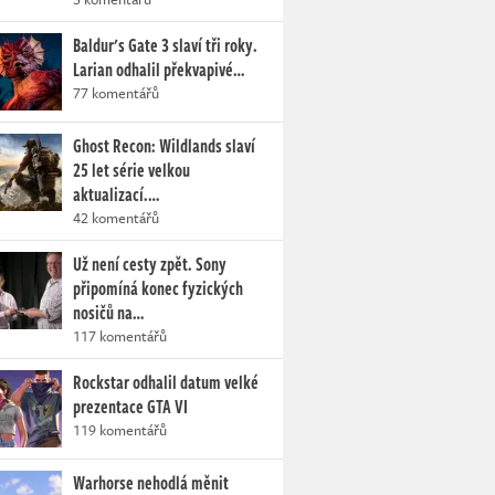
Baldur's Gate 3 slaví tři roky.
Larian odhalil překvapivé…
77 komentářů
Ghost Recon: Wildlands slaví
25 let série velkou
aktualizací.…
42 komentářů
Už není cesty zpět. Sony
připomíná konec fyzických
nosičů na…
117 komentářů
Rockstar odhalil datum velké
prezentace GTA VI
119 komentářů
Warhorse nehodlá měnit