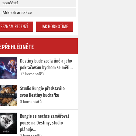
součástí
Mikrotransakce
SEZNAM RECENZÍ
JAK HODNOTÍME
EPŘEHLÉDNĚTE
Destiny bude zcela jiné a jeho
pokračování bychom se měli…
13 komentářů
Studio Bungie představilo
svou Destiny kuchařku
3 komentářů
Bungie se nechce zaměřovat
pouze na Destiny, studio
plánuje…
3 komentářů