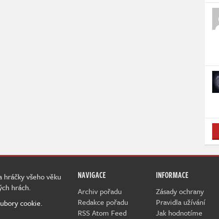
NAVIGACE
INFORMACE
 a hráčky všeho věku
ých hrách.
Archiv pořadu
Zásady ochrany
Redakce pořadu
Pravidla užívání
ubory cookie.
RSS Atom Feed
Jak hodnotíme