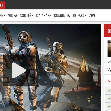
RE
NZE
VIDEA
SOUTĚŽE
DATABÁZE
KOMUNITA
REDAKCE
ŽIVĚ
D
P
Vy
N