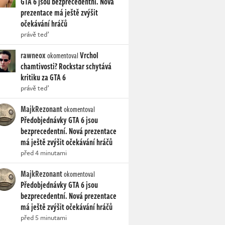
GTA 6 jsou bezprecedentní. Nová
prezentace má ještě zvýšit
očekávání hráčů
právě teď
rawneox
Vrchol
okomentoval
chamtivosti? Rockstar schytává
kritiku za GTA 6
právě teď
MajkRezonant
okomentoval
Předobjednávky GTA 6 jsou
bezprecedentní. Nová prezentace
má ještě zvýšit očekávání hráčů
před 4 minutami
MajkRezonant
okomentoval
Předobjednávky GTA 6 jsou
bezprecedentní. Nová prezentace
má ještě zvýšit očekávání hráčů
před 5 minutami