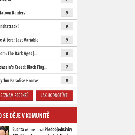
latoon Raiders
9
nshattack!
9
e Alters: Last Variable
9
om: The Dark Ages |…
8
sassin’s Creed: Black Flag…
7
ythm Paradise Groove
9
SEZNAM RECENZÍ
JAK HODNOTÍME
O SE DĚJE V KOMUNITĚ
Buchta
Předobjednávky
okomentoval