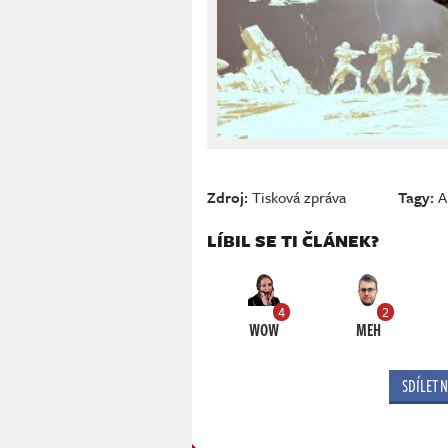
Zdroj:
Tisková zpráva
Tagy:
A
LÍBIL SE TI ČLÁNEK?
4
2
WOW
MEH
SDÍLET 