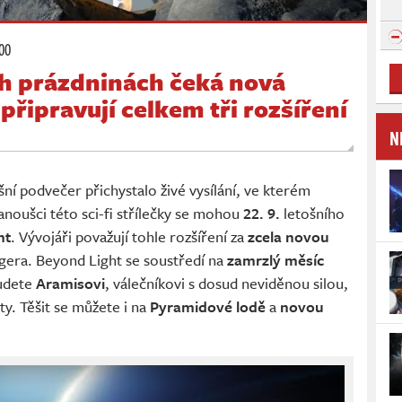
:00
ch prázdninách čeká nová
připravují celkem tři rozšíření
N
ní podvečer přichystalo živé vysílání, ve kterém
anoušci této sci-fi střílečky se mohou
22. 9.
letošního
ht
. Vývojáři považují tohle rozšíření za
zcela novou
ngera. Beyond Light se soustředí na
zamrzlý měsíc
budete
Aramisovi
, válečníkovi s dosud neviděnou silou,
ty. Těšit se můžete i na
Pyramidové lodě
a
novou