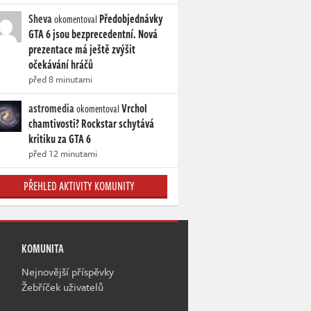
Sheva
Předobjednávky
okomentoval
GTA 6 jsou bezprecedentní. Nová
prezentace má ještě zvýšit
očekávání hráčů
před 8 minutami
astromedia
Vrchol
okomentoval
chamtivosti? Rockstar schytává
kritiku za GTA 6
před 12 minutami
PŘEHLED AKTIVITY KOMUNITY
KOMUNITA
Nejnovější příspěvky
Žebříček uživatelů