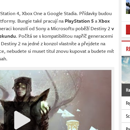
yStation 4, Xbox One a Google Stadia. Přídavky budou
tformy. Bungie také pracují na
PlayStation 5
a
Xbox
neraci konzolí od Sony a Microsoftu poběží Destiny 2
v
 sekundu
. Počítá se s kompatibilitou napříč generacemi
 Destiny 2 na jedné z konzol vlastníte a přejdete na
R
e, nebudete si muset titul znovu kupovat a budete mít
sah.
Ha
Fo
Sc
Pa