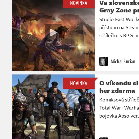
Ve slovenské
NOVINKA
Gray Zone pr
Studio East Work
přístupu na Steam
střílečku s RPG p
Michal Burian
O víkendu si
NOVINKA
her zdarma
Komiksová stříle
Total War: Warh
bojovka Absolver