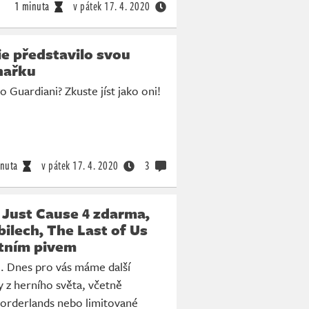
1 minuta
v pátek
17. 4. 2020
e představilo svou
hařku
ko Guardiani? Zkuste jíst jako oni!
nuta
v pátek
17. 4. 2020
3
 Just Cause 4 zdarma,
ilech, The Last of Us
astním pivem
 Dnes pro vás máme další
y z herního světa, včetně
Borderlands nebo limitované