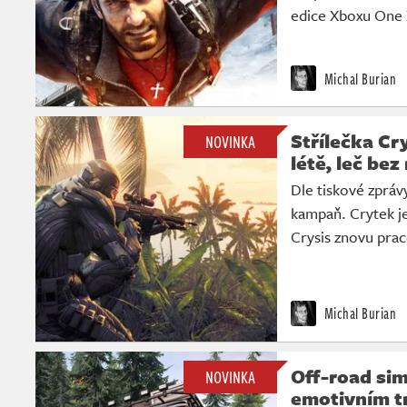
edice Xboxu One 
Michal Burian
Střílečka Cr
NOVINKA
létě, leč bez
Dle tiskové zpráv
kampaň. Crytek j
Crysis znovu prac
Michal Burian
Off-road si
NOVINKA
emotivním tr