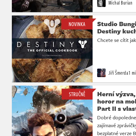
Michal Burian
Studio Bungi
NOVINKA
Destiny kuc
Chcete se cítit ja
Jiří Šmerda
1 mi
Herní výzva,
STRUČNĚ
horor na mob
Part II s vl
Dobré dopoledne.
zajímavé zprávičk
bezplatné verze 