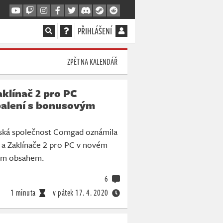
PŘIHLÁŠENÍ
ZPĚT NA KALENDÁŘ
aklínač 2 pro PC
balení s bonusovým
rská společnost Comgad oznámila
 a Zaklínače 2 pro PC v novém
vým obsahem.
6
1 minuta
v pátek
17. 4. 2020