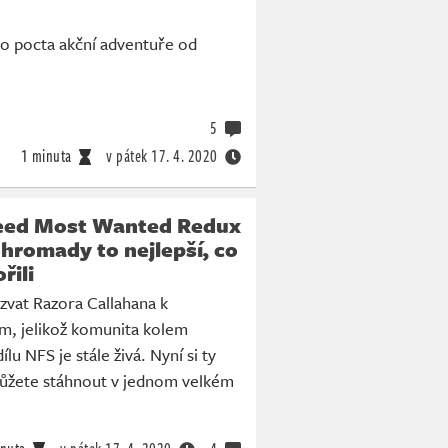
bo pocta akční adventuře od
5
1 minuta
v pátek
17. 4. 2020
eed Most Wanted Redux
hromady to nejlepší, co
řili
zvat Razora Callahana k
m, jelikož komunita kolem
ílu NFS je stále živá. Nyní si ty
můžete stáhnout v jednom velkém