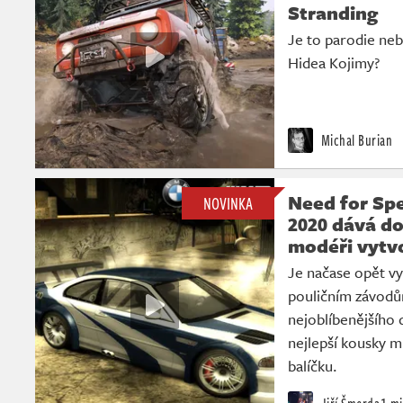
Stranding
Je to parodie ne
Hidea Kojimy?
Michal Burian
Need for Sp
NOVINKA
2020 dává do
modéři vytvo
Je načase opět vy
pouličním závodů
nejoblíbenějšího d
nejlepší kousky 
balíčku.