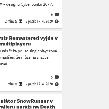
X v designu Cyberpunku 2077.
6
2 minuty
v pátek
17. 4. 2020
ysis Remastered vyjde v
 multiplayeru
y nás čeká pouze singleplayerová
e nadšen, že může na značce
ovat.
5
1 minuta
v pátek
17. 4. 2020
mulátor SnowRunner v
aileru naráží na Death