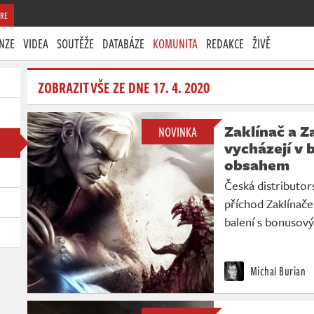
RE
NZE
VIDEA
SOUTĚŽE
DATABÁZE
KOMUNITA
REDAKCE
ŽIVĚ
ZOBRAZIT VŠE ZE DNE 17. 4. 2020
Zaklínač a Z
NOVINKA
vycházejí v 
obsahem
Česká distributo
příchod Zaklínače
balení s bonuso
Michal Burian