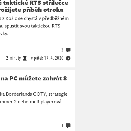
 taktické RTS střílečce
ožijete příběh otroka
s z Košic se chystá v předběžném
u spustit svou taktickou RTS
rvky.
2
2 minuty
v pátek
17. 4. 2020
 na PC můžete zahrát 8
čka Borderlands GOTY, strategie
ammer 2 nebo multiplayerová
.
1