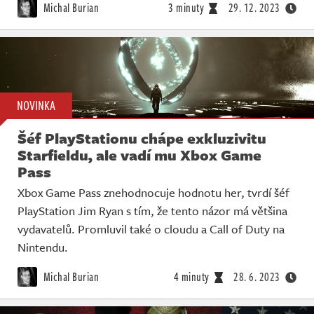
Michal Burian
3 minuty
29. 12. 2023
NOVINKA
Šéf PlayStationu chápe exkluzivitu
Starfieldu, ale vadí mu Xbox Game
Pass
Xbox Game Pass znehodnocuje hodnotu her, tvrdí šéf
PlayStation Jim Ryan s tím, že tento názor má většina
vydavatelů. Promluvil také o cloudu a Call of Duty na
Nintendu.
Michal Burian
4 minuty
28. 6. 2023