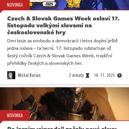
NOVINKA
Czech & Slovak Games Week oslaví 17.
listopadu velkými slevami na
československé hry
Den boje za svobodu a demokracii i letos doplní ještě
jedna oslava – ta herní. 17. listopadu odstartuje už
šestý ročník Czech & Slovak Games Week, tradiční
přehlídky českých a slovenských her.
Michal Burian
2 minuty
14. 11. 2025
NOVINKA
Po jarním výprodeji začaly nové slevy