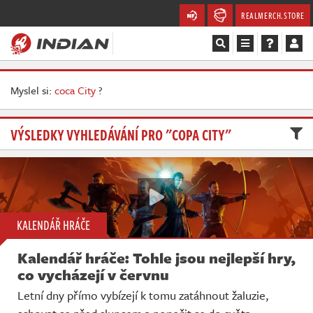
REALMERCH.STORE
Magazín
Myslel si:
coca City
?
Recenze
VÝSLEDKY VYHLEDÁVÁNÍ PRO "COPA CITY"
Videa
Soutěže
Databáze
KALENDÁŘ HRÁČE
Komunita
Kalendář hráče: Tohle jsou nejlepší hry,
co vycházejí v červnu
Redakce
Letní dny přímo vybízejí k tomu zatáhnout žaluzie,