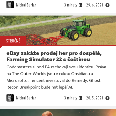
Michal Burian
3 minuty
29. 6. 2021
STRUČNĚ
eBay zakáže prodej her pro dospělé,
Farming Simulator 22 s češtinou
Codemasters si pod EA zachovají svou identitu. Práva
na The Outer Worlds jsou v rukou Obsidianu a
Microsoftu. Tencent investoval do Remedy. Ghost
Recon Breakpoint bude mít lepší AI.
Michal Burian
3 minuty
20. 5. 2021