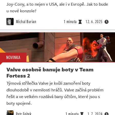
Joy-Cony, a to nejen v USA, ale i v Evropě. Jak to bude
u nové konzole?
Michal Burian
1 minuta
12. 6. 2025
NOVINKA
Valve osobně banuje boty v Team
Fortess 2
Týmová střílečka Valve je kvůli zamoření boty
dlouhodobě v nemilosti hráčů. Valve začíná problém
řešit a ve velkém rozdává bany účtům, které jsou s
boty spojené.
Petr Fejtek
1 minuta
1. 7. 2024