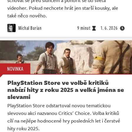
schovat se před sluncem a ponořit se do světa
Živě
videoher. Pokud nechcete hrát jen starší kousky, ale
také něco nového.
Michal Burian
9 minut
1. 6. 2026
NOVINKA
PlayStation Store ve volbě kritiků
nabízí hity z roku 2025 a velká jména se
slevami
PlayStation Store odstartoval novou tematickou
slevovou akci nazvanou Critics' Choice. Volba kritiků
cílí na nejlépe hodnocené hry posledních let i čerstvé
hity roku 2025.