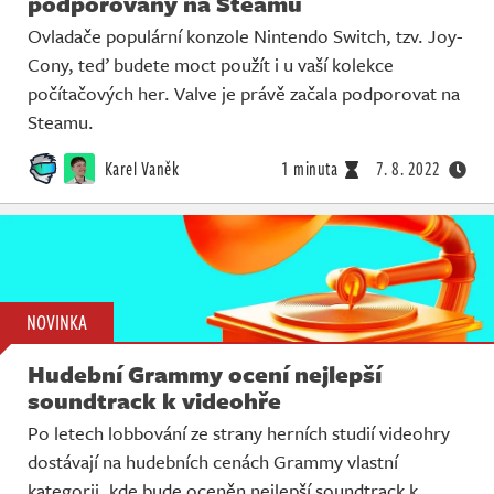
podporovány na Steamu
Ovladače populární konzole Nintendo Switch, tzv. Joy-
Cony, teď budete moct použít i u vaší kolekce
počítačových her. Valve je právě začala podporovat na
Steamu.
Karel Vaněk
1 minuta
7. 8. 2022
NOVINKA
Hudební Grammy ocení nejlepší
soundtrack k videohře
Po letech lobbování ze strany herních studií videohry
dostávají na hudebních cenách Grammy vlastní
kategorii, kde bude oceněn nejlepší soundtrack k