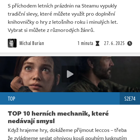
S příchodem letních prázdnin na Steamu vypukly
tradiční slevy, které můžete využít pro doplnění
knihovničky o hry z letošního roku i minulých let.
Vybrat si můžete z různorodých žánrů.
Michal Burian
1 minuta
27. 6. 2025
TOP
S2E74
TOP 10 herních mechanik, které
nedávají smysl
Když hrajeme hry, dokážeme přijmout leccos – třeba
že zvládneme seslat ohnivou kouli pouhým lusknutím