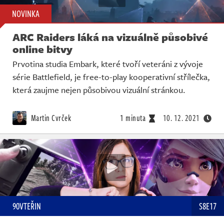
NOVINKA
ARC Raiders láká na vizuálně působivé
online bitvy
Prvotina studia Embark, které tvoří veteráni z vývoje
série Battlefield, je free-to-play kooperativní střílečka,
která zaujme nejen působivou vizuální stránkou.
Martin Cvrček
1 minuta
10. 12. 2021
90VTEŘIN
S8E17