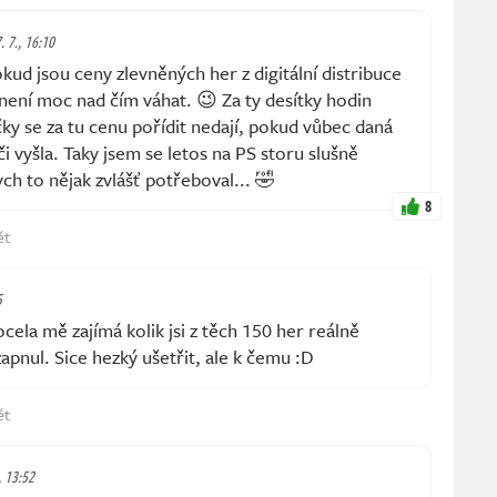
. 7., 16:10
d jsou ceny zlevněných her z digitální distribuce
 není moc nad čím váhat. 😉 Za ty desítky hodin
ičky se za tu cenu pořídit nedají, pokud vůbec daná
i vyšla. Taky jsem se letos na PS storu slušně
ych to nějak zvlášť potřeboval... 🤣
8
ět
5
la mě zajímá kolik jsi z těch 150 her reálně
apnul. Sice hezký ušetřit, ale k čemu :D
ět
, 13:52