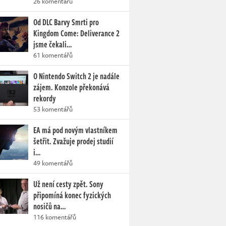
26 komentářů
Od DLC Barvy Smrti pro
Kingdom Come: Deliverance 2
jsme čekali…
61 komentářů
O Nintendo Switch 2 je nadále
zájem. Konzole překonává
rekordy
53 komentářů
EA má pod novým vlastníkem
šetřit. Zvažuje prodej studií
i…
49 komentářů
Už není cesty zpět. Sony
připomíná konec fyzických
nosičů na…
116 komentářů