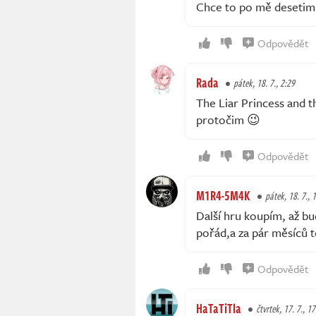
Chce to po mě desetimí
Odpovědět
Rada
pátek, 18. 7., 2:29
The Liar Princess and t
protočim 😉
Odpovědět
M1R4-5M4K
pátek, 18. 7., 
Další hru koupím, až bud
pořád,a za pár měsíců t
Odpovědět
HaTaTiTla
čtvrtek, 17. 7., 1