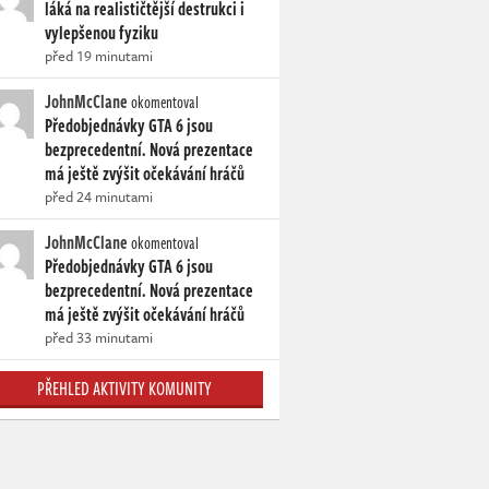
láká na realističtější destrukci i
vylepšenou fyziku
před 19 minutami
JohnMcClane
okomentoval
Předobjednávky GTA 6 jsou
bezprecedentní. Nová prezentace
má ještě zvýšit očekávání hráčů
před 24 minutami
JohnMcClane
okomentoval
Předobjednávky GTA 6 jsou
bezprecedentní. Nová prezentace
má ještě zvýšit očekávání hráčů
před 33 minutami
PŘEHLED AKTIVITY KOMUNITY