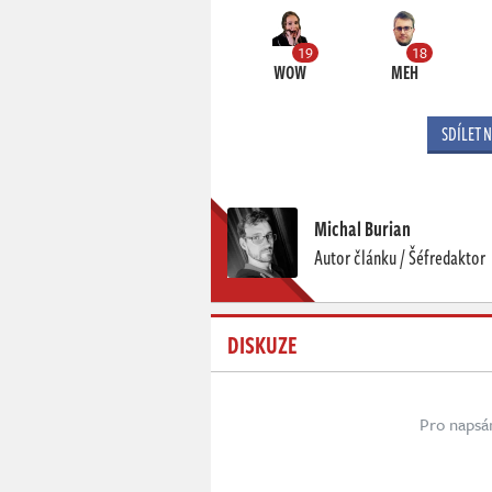
19
18
WOW
MEH
SDÍLET 
Michal Burian
Autor článku / Šéfredaktor
DISKUZE
Pro napsá