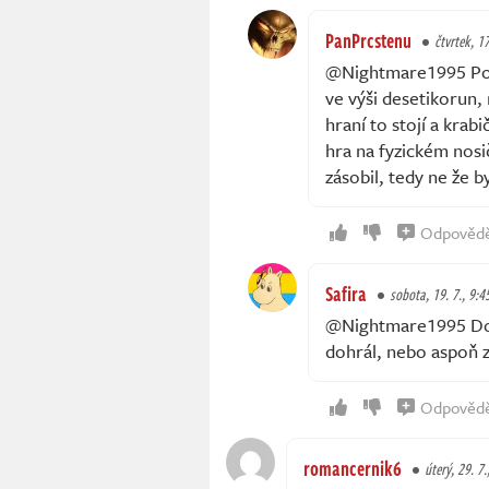
PanPrcstenu
čtvrtek, 17
@Nightmare1995 Poku
ve výši desetikorun,
hraní to stojí a krab
hra na fyzickém nosič
zásobil, tedy ne že b
Odpověd
Safira
sobota, 19. 7., 9:4
@Nightmare1995 Doce
dohrál, nebo aspoň z
Odpověd
romancernik6
úterý, 29. 7.