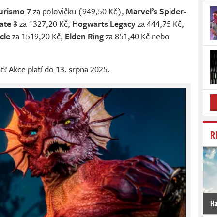
urismo 7
za polovičku (949,50 Kč),
Marvel’s Spider-
ate 3
za 1327,20 Kč,
Hogwarts Legacy
za 444,75 Kč,
rcle
za 1519,20 Kč,
Elden Ring
za 851,40 Kč nebo
it? Akce platí do 13. srpna 2025.
R
Ha