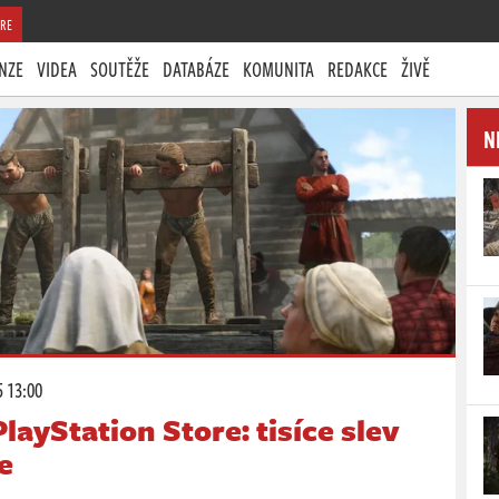
RE
NZE
VIDEA
SOUTĚŽE
DATABÁZE
KOMUNITA
REDAKCE
ŽIVĚ
N
5 13:00
layStation Store: tisíce slev
e