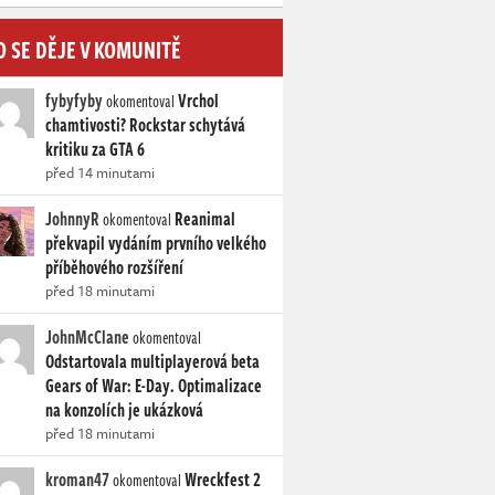
O SE DĚJE V KOMUNITĚ
fybyfyby
Vrchol
okomentoval
chamtivosti? Rockstar schytává
kritiku za GTA 6
před 14 minutami
JohnnyR
Reanimal
okomentoval
překvapil vydáním prvního velkého
příběhového rozšíření
před 18 minutami
JohnMcClane
okomentoval
Odstartovala multiplayerová beta
Gears of War: E-Day. Optimalizace
na konzolích je ukázková
před 18 minutami
kroman47
Wreckfest 2
okomentoval