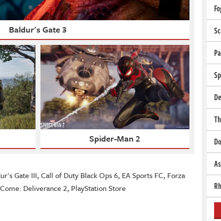
Fo
Baldur's Gate 3
Sc
Pa
Sp
De
Th
d
Spider-Man 2
Do
As
ur's Gate III
,
Call of Duty Black Ops 6
,
EA Sports FC
,
Forza
Rh
Come: Deliverance 2
,
PlayStation Store