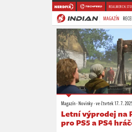
REALMERCH.STO
MAGAZÍN
RECE
Magazín
·
Novinky
·
ve čtvrtek
17. 7. 202
Letní výprodej na P
pro PS5 a PS4 hráč