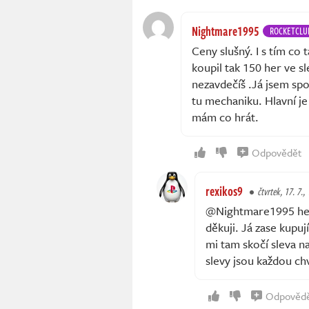
Nightmare1995
ROCKETCLU
Ceny slušný. I s tím co 
koupil tak 150 her ve s
nezavdečíš .Já jsem sp
tu mechaniku. Hlavní je
mám co hrát.
Odpovědět
rexikos9
čtvrtek, 17. 7.,
@Nightmare1995 heur
děkuji. Já zase kupuj
mi tam skočí sleva n
slevy jsou každou ch
Odpověd