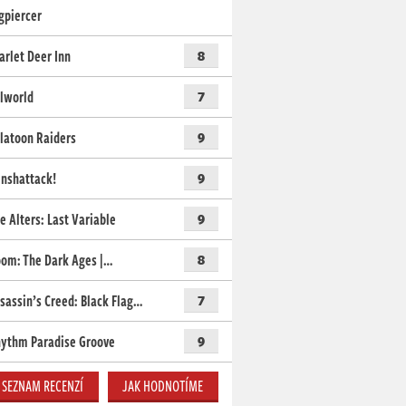
gpiercer
arlet Deer Inn
8
lworld
7
latoon Raiders
9
nshattack!
9
e Alters: Last Variable
9
om: The Dark Ages |…
8
sassin’s Creed: Black Flag…
7
ythm Paradise Groove
9
SEZNAM RECENZÍ
JAK HODNOTÍME