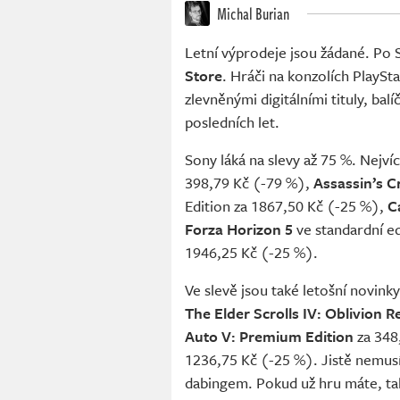
Michal Burian
Letní výprodeje jsou žádané. Po
Store
. Hráči na konzolích PlaySt
zlevněnými digitálními tituly, bal
posledních let.
Sony láká na slevy až 75 %. Nejví
398,79 Kč (-79 %),
Assassin’s 
Edition za 1867,50 Kč (-25 %),
C
Forza Horizon 5
ve standardní e
1946,25 Kč (-25 %).
Ve slevě jsou také letošní novink
The Elder Scrolls IV: Oblivion
Auto V: Premium Edition
za 348
1236,75 Kč (-25 %). Jistě nemus
dabingem. Pokud už hru máte, tak