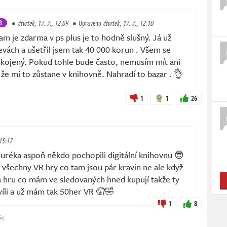
B
čtvrtek, 17. 7., 12:09
Upraveno
čtvrtek, 17. 7., 12:10
tam je zdarma v ps plus je to hodně slušný. Já už
levách a ušetřil jsem tak 40 000 korun . Všem se
okojený. Pokud tohle bude často, nemusím mít ani
 že mi to zůstane v knihovně. Nahradí to bazar . 👌
1
1
26
 15:17
éka aspoň někdo pochopili digitální knihovnu 😎
í všechny VR hry co tam jsou pár kravin ne ale když
a hru co mám ve sledovaných hned kupují takže ty
víli a už mám tak 50her VR 🤦🤣
1
8
ět