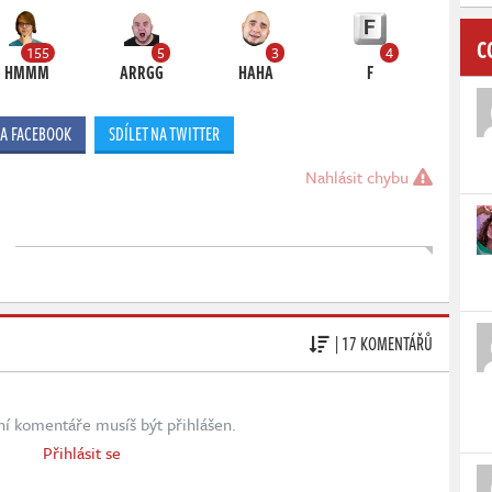
C
155
5
3
4
HMMM
ARRGG
HAHA
F
NA FACEBOOK
SDÍLET NA TWITTER
Nahlásit chybu
| 17 KOMENTÁŘŮ
ní komentáře musíš být přihlášen.
Přihlásit se