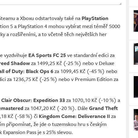
 Steamu a Xboxu odstartovaly také na
PlayStation
ation 5 a PlayStation 4 mohou vybírat mezi téměř 5000
íčky a rozšířeními, a to včetně těch největších her
ce vyzdvihuje
EA Sports FC 25
ve standardní edici za
Creed Shadow
za 1499,25 Kč (-25 %) nebo v Deluxe
all of Duty: Black Ops 6
za 1099,45 Kč (-45 %) nebo
dici za 1236,75 Kč (-25 %) nebo v Premium Edition za
y
Clair Obscur: Expedition 33
za 1070,10 Kč (-10 %) a
 Remastered
za 1047,20 Kč (-20 %). Dále
Grand Theft
,18 Kč (-58 %) či
Kingdom Come: Deliverance II
za
ím připomínat, že jde o tuzemskou hru s českým
 Expansion Pass je s 25% slevou.