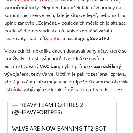
Živě
zamořená boty
. Nejeden fanoušek tak tráví hodiny na
komunitních serverech, kde je situace lepší, nebo na hru
úplně zanevřel. Zejména v posledních měsících je situace
podle všeho nezvládnutelná. Valve konečně začalo
reagovat, snad i díky
petici
a hashtagu
#SaveTF2
.
V posledních několika dnech dostávají bany účty, které se
používaly k hostování botů. Nejedná se navíc o
automatizovaný
VAC ban
, nýbrž přímo o
ban udělený
vývojářem
, tedy Valve. Účtům je pak rozesílaná i zpráva,
která je o činu informuje a na podpoře Steamu se objevila
i
stránka
zabývající se konkrétně bany na Team Fortress.
— HEAVY TEAM FORTRES 2 
(@HEAVYFORTRES) 
VALVE ARE NOW BANNING TF2 BOT 