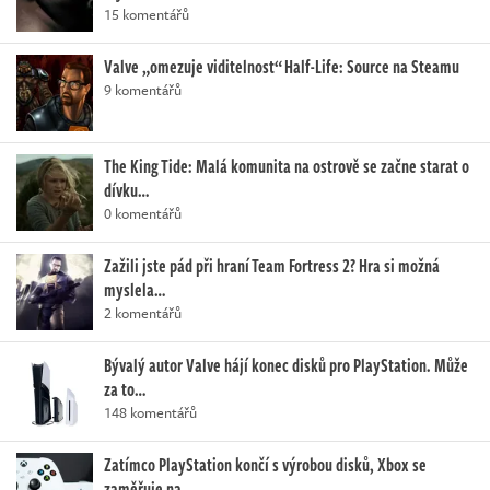
15 komentářů
Valve „omezuje viditelnost“ Half-Life: Source na Steamu
9 komentářů
The King Tide: Malá komunita na ostrově se začne starat o
dívku…
0 komentářů
Zažili jste pád při hraní Team Fortress 2? Hra si možná
myslela…
2 komentářů
Bývalý autor Valve hájí konec disků pro PlayStation. Může
za to…
148 komentářů
Zatímco PlayStation končí s výrobou disků, Xbox se
zaměřuje na…