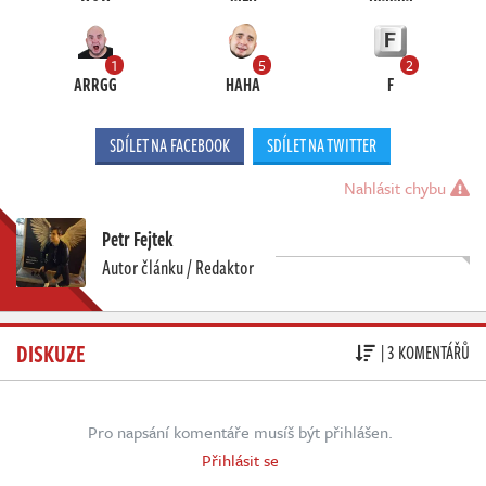
1
5
2
ARRGG
HAHA
F
SDÍLET NA FACEBOOK
SDÍLET NA TWITTER
Nahlásit chybu
Petr Fejtek
Autor článku / Redaktor
DISKUZE
| 3 KOMENTÁŘŮ
Pro napsání komentáře musíš být přihlášen.
Přihlásit se