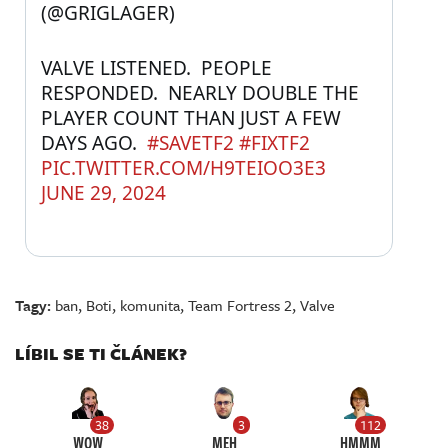
(@GRIGLAGER) 
VALVE LISTENED.  PEOPLE 
RESPONDED.  NEARLY DOUBLE THE 
PLAYER COUNT THAN JUST A FEW 
DAYS AGO.  
#SAVETF2
#FIXTF2
PIC.TWITTER.COM/H9TEIOO3E3
JUNE 29, 2024
Tagy:
ban
,
Boti
,
komunita
,
Team Fortress 2
,
Valve
LÍBIL SE TI ČLÁNEK?
38
3
112
WOW
MEH
HMMM