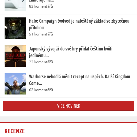
83 komentářů
Halo: Campaign Evolved je naleštěný základ se zbytečnou
přílohou
51 komentářů
Japonský vývojář do své hry přidal češtinu kvůli
jedinému…
22 komentářů
Warhorse nehodlá měnit recept na úspěch. Další Kingdom
Come…
62 komentářů
VÍCE NOVINEK
RECENZE