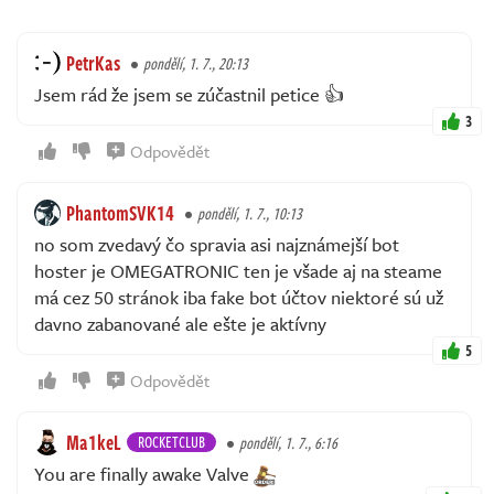
PetrKas
pondělí, 1. 7., 20:13
Jsem rád že jsem se zúčastnil petice 👍
3
Odpovědět
PhantomSVK14
pondělí, 1. 7., 10:13
no som zvedavý čo spravia asi najznámejší bot
hoster je OMEGATRONIC ten je všade aj na steame
má cez 50 stránok iba fake bot účtov niektoré sú už
davno zabanované ale ešte je aktívny
5
Odpovědět
Ma1keL
ROCKETCLUB
pondělí, 1. 7., 6:16
You are finally awake Valve