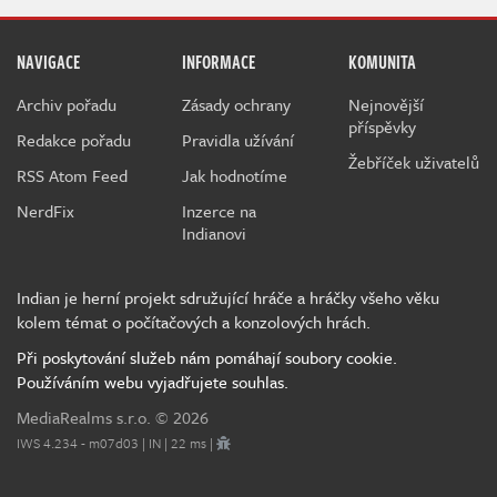
NAVIGACE
INFORMACE
KOMUNITA
Archiv pořadu
Zásady ochrany
Nejnovější
příspěvky
Redakce pořadu
Pravidla užívání
Žebříček uživatelů
RSS Atom Feed
Jak hodnotíme
NerdFix
Inzerce na
Indianovi
Indian je herní projekt sdružující hráče a hráčky všeho věku
kolem témat o počítačových a konzolových hrách.
Při poskytování služeb nám pomáhají soubory cookie.
Používáním webu vyjadřujete souhlas.
MediaRealms s.r.o.
© 2026
IWS 4.234 - m07d03 | IN | 22 ms |