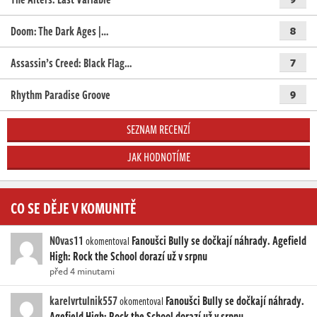
Doom: The Dark Ages |…
8
Assassin’s Creed: Black Flag…
7
Rhythm Paradise Groove
9
SEZNAM RECENZÍ
JAK HODNOTÍME
CO SE DĚJE V KOMUNITĚ
N0vas11
Fanoušci Bully se dočkají náhrady. Agefield
okomentoval
High: Rock the School dorazí už v srpnu
před 4 minutami
karelvrtulnik557
Fanoušci Bully se dočkají náhrady.
okomentoval
Agefield High: Rock the School dorazí už v srpnu