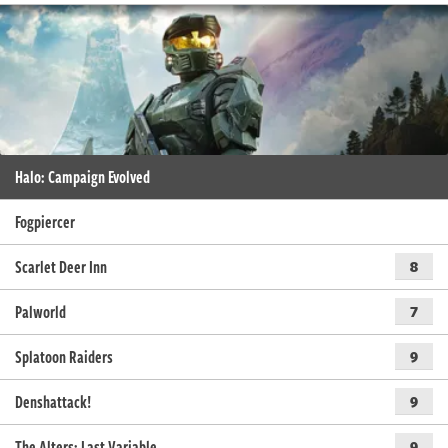
Halo: Campaign Evolved
Fogpiercer
Scarlet Deer Inn
8
Palworld
7
Splatoon Raiders
9
Denshattack!
9
The Alters: Last Variable
9