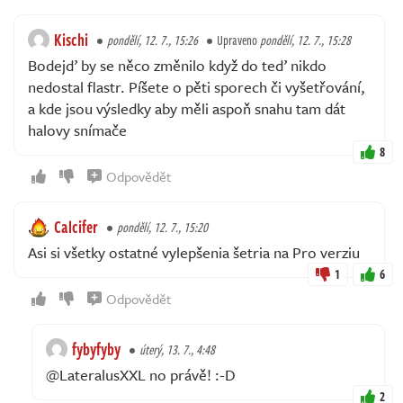
Kischi
pondělí, 12. 7., 15:26
Upraveno
pondělí, 12. 7., 15:28
Bodejď by se něco změnilo když do teď nikdo
nedostal flastr. Píšete o pěti sporech či vyšetřování,
a kde jsou výsledky aby měli aspoň snahu tam dát
halovy snímače
8
Odpovědět
Calcifer
pondělí, 12. 7., 15:20
Asi si všetky ostatné vylepšenia šetria na Pro verziu
1
6
Odpovědět
fybyfyby
úterý, 13. 7., 4:48
@LateralusXXL no právě! :-D
2