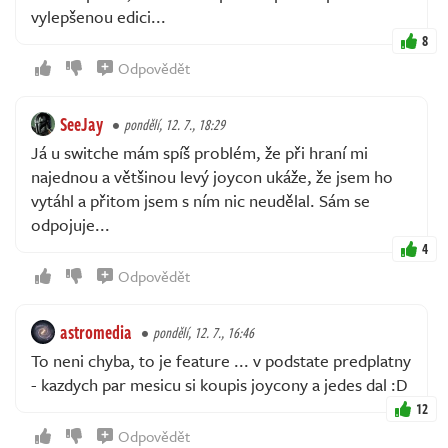
vylepšenou edici...
8
Odpovědět
SeeJay
pondělí, 12. 7., 18:29
Já u switche mám spíš problém, že při hraní mi
najednou a většinou levý joycon ukáže, že jsem ho
vytáhl a přitom jsem s ním nic neudělal. Sám se
odpojuje...
4
Odpovědět
astromedia
pondělí, 12. 7., 16:46
To neni chyba, to je feature ... v podstate predplatny
- kazdych par mesicu si koupis joycony a jedes dal :D
12
Odpovědět