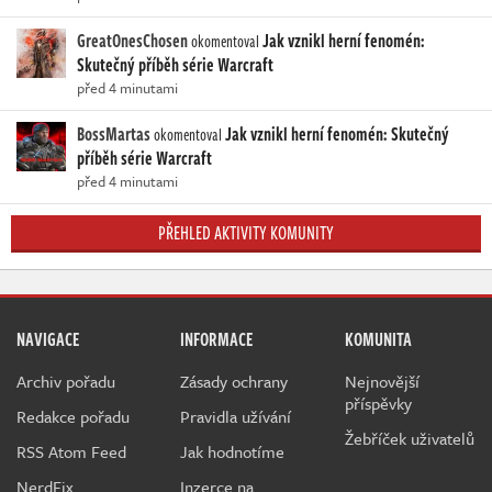
GreatOnesChosen
Jak vznikl herní fenomén:
okomentoval
Skutečný příběh série Warcraft
před 4 minutami
BossMartas
Jak vznikl herní fenomén: Skutečný
okomentoval
příběh série Warcraft
před 4 minutami
PŘEHLED AKTIVITY KOMUNITY
NAVIGACE
INFORMACE
KOMUNITA
Archiv pořadu
Zásady ochrany
Nejnovější
příspěvky
Redakce pořadu
Pravidla užívání
Žebříček uživatelů
RSS Atom Feed
Jak hodnotíme
NerdFix
Inzerce na