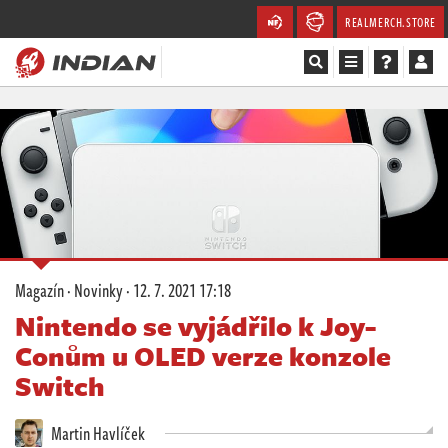
REALMERCH.STORE
Magazín
Recenze
Videa
Soutěže
Magazín
·
Novinky
·
12. 7. 2021 17:18
Databáze
Nintendo se vyjádřilo k Joy-
Conům u OLED verze konzole
Komunita
Switch
Redakce
Martin Havlíček