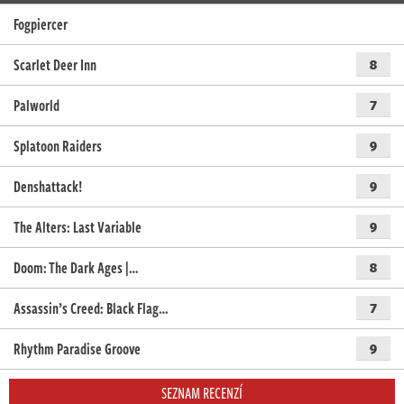
Fogpiercer
Scarlet Deer Inn
8
Palworld
7
Splatoon Raiders
9
Denshattack!
9
The Alters: Last Variable
9
Doom: The Dark Ages |…
8
Assassin’s Creed: Black Flag…
7
Rhythm Paradise Groove
9
SEZNAM RECENZÍ