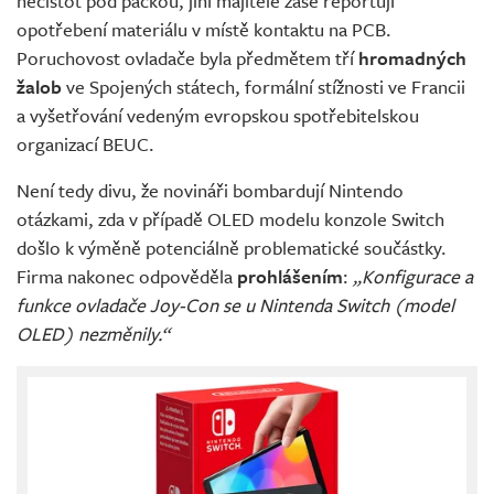
nečistot pod páčkou, jiní majitelé zase reportují
opotřebení materiálu v místě kontaktu na PCB.
Poruchovost ovladače byla předmětem tří
hromadných
žalob
ve Spojených státech, formální stížnosti ve Francii
a vyšetřování vedeným evropskou spotřebitelskou
organizací BEUC.
Není tedy divu, že novináři bombardují Nintendo
otázkami, zda v případě OLED modelu konzole Switch
došlo k výměně potenciálně problematické součástky.
Firma nakonec odpověděla
prohlášením
:
„Konfigurace a
funkce ovladače Joy-Con se u Nintenda Switch (model
OLED) nezměnily.“