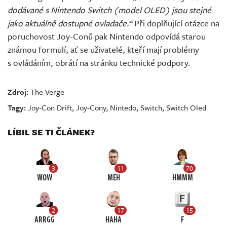
dodávané s Nintendo Switch (model OLED) jsou stejné
jako aktuálně dostupné ovladače.“
Při doplňující otázce na
poruchovost Joy-Conů pak Nintendo odpovídá starou
známou formulí, ať se uživatelé, kteří mají problémy
s ovládáním, obrátí na stránku technické podpory.
Zdroj:
The Verge
Tagy:
Joy-Con Drift
,
Joy-Cony
,
Nintedo
,
Switch
,
Switch Oled
LÍBIL SE TI ČLÁNEK?
3
11
70
WOW
MEH
HMMM
2
17
15
ARRGG
HAHA
F