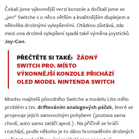
Živě
Čekali jsme výkonnější verzi konzole a dočkali jsme se
„jen“ Switche s o něco větším a kvalitnějším displejem a
několika drobnými vylepšeními. Otázkou zůstává, zda
mezi ona drobná vylepšení spadá také výměna joysticků
Joy-Con
.
PŘEČTĚTE SI TAKÉ:
ŽÁDNÝ
SWITCH PRO. MÍSTO
VÝKONNĚJŠÍ KONZOLE PŘICHÁZÍ
OLED MODEL NINTENDA SWITCH
Mnoho majitelů původního Switche a modelu Lite mělo
problém s tzv.
driftováním analogových páček
, které se
projevuje jejich samovolným pohybem (postava sama
chodí, auto samo zatáčí apod.). Na příčině se hráči
rozchází, podle někoho je to dáno hromaděním drobných