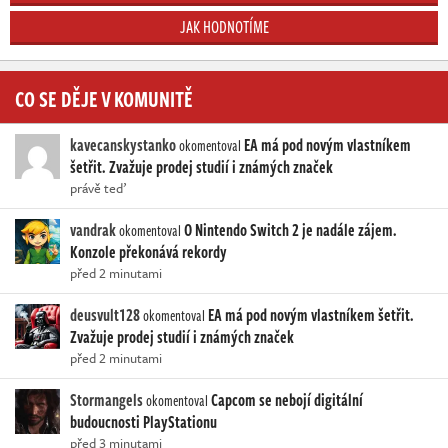
JAK HODNOTÍME
CO SE DĚJE V KOMUNITĚ
kavecanskystanko
EA má pod novým vlastníkem
okomentoval
šetřit. Zvažuje prodej studií i známých značek
právě teď
vandrak
O Nintendo Switch 2 je nadále zájem.
okomentoval
Konzole překonává rekordy
před 2 minutami
deusvult128
EA má pod novým vlastníkem šetřit.
okomentoval
Zvažuje prodej studií i známých značek
před 2 minutami
Stormangels
Capcom se nebojí digitální
okomentoval
budoucnosti PlayStationu
před 3 minutami