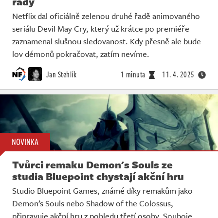
řady
Netflix dal oficiálně zelenou druhé řadě animovaného
seriálu Devil May Cry, který už krátce po premiéře
zaznamenal slušnou sledovanost. Kdy přesně ale bude
lov démonů pokračovat, zatím nevíme.
Jan Stehlík
1 minuta
11. 4. 2025
NOVINKA
Tvůrci remaku Demon's Souls ze
studia Bluepoint chystají akční hru
Studio Bluepoint Games, známé díky remakům jako
Demon’s Souls nebo Shadow of the Colossus,
připravuje akční hru z pohledu třetí osoby. Souboje