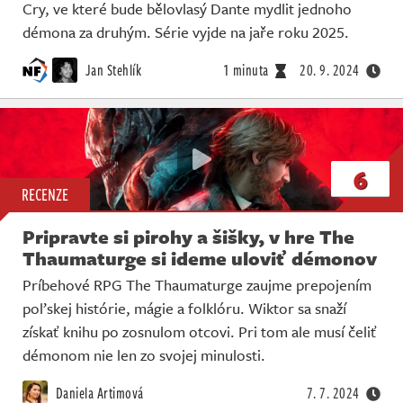
Cry, ve které bude bělovlasý Dante mydlit jednoho
démona za druhým. Série vyjde na jaře roku 2025.
Jan Stehlík
1 minuta
20. 9. 2024
6
RECENZE
Pripravte si pirohy a šišky, v hre The
Thaumaturge si ideme uloviť démonov
Príbehové RPG The Thaumaturge zaujme prepojením
poľskej histórie, mágie a folklóru. Wiktor sa snaží
získať knihu po zosnulom otcovi. Pri tom ale musí čeliť
démonom nie len zo svojej minulosti.
Daniela Artimová
7. 7. 2024