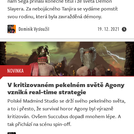
nám Sega přínáší konečně titul i ze světa Demon
Slayera. Za nebojácného Tanjira se vydáme pomstít
svou rodinu, která byla zavražděná démony.
Dominik Vysloužil
19. 12. 2021
NOVINKA
V kritizovaném pekelném světě Agony
vzniká real-time strategie
Polské Madmind Studio se drží svého pekelného světa,
a to i přesto, že survival horor Agony byl výrazně
kritizován. Ovšem Succubus dopadl mnohem lépe. A
tak přichází na scénu spin-off.