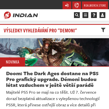
REALMERCH.STORE
Magazín
VÝSLEDKY VYHLEDÁVÁNÍ PRO "DEMONI"
Recenze
Videa
NOVINKA
Soutěže
Doom: The Dark Ages dostane na PS5
Databáze
Pro grafický upgrade. Démoni budou
létat vzduchem v ještě větší parádě
Komunita
Majitelé PS5 Pro se mají na co těšit. Už 7. července
dorazí bezplatná aktualizace s vylepšenou technologií
Redakce
PSSR, která přinese ostřejší obraz a více detailů při