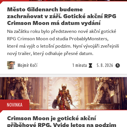
Město Gildenarch budeme
zachraňovat v září. Gotické akční RPG
Crimson Moon má datum vydání
Na začátku roku bylo představeno nové akční gotické
RPG Crimson Moon od studia ProbablyMonsters,
které má vyjít o letošní podzim. Nyní vývojáři zveřejnili
nový trailer, který odhaluje přesné datum.
Mojmír Kočí
1 minuta
5. 8. 2026
NOVINKA
Crimson Moon je gotické akční
příběhové RPG. Vyjde letos na podzim