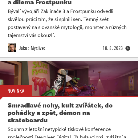
a dilema Frostpunku
Bývalí vývojáři Zaklinače 3 a Frostpunku odvedli
skvělou práci tím, že si splnili sen. Temný svět
postavený na slovanské mytologii, monster a různých
tajemství vás okouzlí.
Jakub Myslivec
18. 8. 2023
NOVINKA
Smradlavé nohy, kult zvířátek, do
pohádky a zpět, démon na
skateboardu
Souhrn z letošní netypické tiskové konference
společnosti Devolver Digital. Ta byla vtipná, zvláštní a