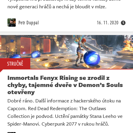
nové generaci hráčů a nechá je bloudit v mlze.
Petr Duppal
16. 11. 2020
STRUČNĚ
Immortals Fenyx Rising se zrodil z
chyby, tajemné dveře v Demon’s Souls
otevřeny
Dobré ráno. Další informace z hackerského útoku na
Capcom. Red Dead Redemption: The Outlaws
Collection je podvod. Uctění památky Stana Leeho ve
Spider-Manovi. Cyberpunk 2077 v rukou hráčů.