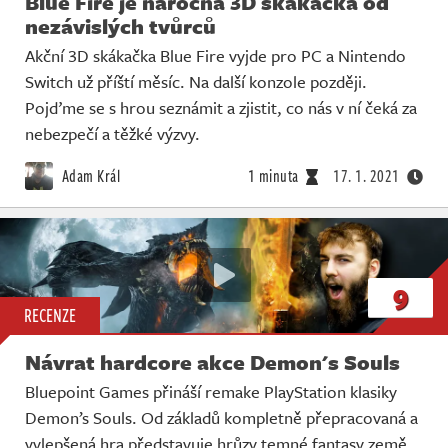
Blue Fire je náročná 3D skákačka od
nezávislých tvůrců
Akční 3D skákačka Blue Fire vyjde pro PC a Nintendo
Switch už příští měsíc. Na další konzole později.
Pojďme se s hrou seznámit a zjistit, co nás v ní čeká za
nebezpečí a těžké výzvy.
Adam Král
1 minuta
17. 1. 2021
9
RECENZE
Návrat hardcore akce Demon's Souls
Bluepoint Games přináší remake PlayStation klasiky
Demon’s Souls. Od základů kompletně přepracovaná a
vylepšená hra představuje hrůzy temné fantasy země