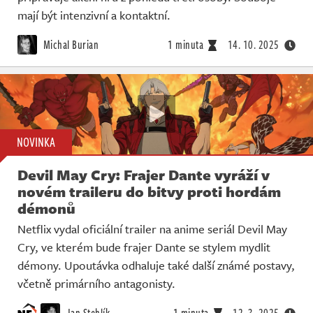
mají být intenzivní a kontaktní.
Michal Burian
1 minuta
14. 10. 2025
NOVINKA
Devil May Cry: Frajer Dante vyráží v
novém traileru do bitvy proti hordám
démonů
Netflix vydal oficiální trailer na anime seriál Devil May
Cry, ve kterém bude frajer Dante se stylem mydlit
démony. Upoutávka odhaluje také další známé postavy,
včetně primárního antagonisty.
Jan Stehlík
1 minuta
12. 3. 2025