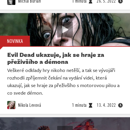
Michal Burian
1 minuta
26. 5. 2022
NOVINKA
Evil Dead ukazuje, jak se hraje za
přeživšího a démona
Veškeré odklady hry nikoho netěší, a tak se vývojáři
rozhodli zpříjemnit čekání na vydání videi, která
ukazují, jak se hraje za přeživšího s motorovou pilou a
co svede démon.
Nikola Levová
1 minuta
13. 4. 2022