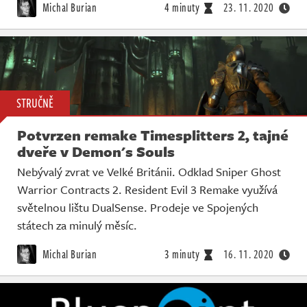
Michal Burian
4 minuty
23. 11. 2020
STRUČNĚ
Potvrzen remake Timesplitters 2, tajné
dveře v Demon's Souls
Nebývalý zvrat ve Velké Británii. Odklad Sniper Ghost
Warrior Contracts 2. Resident Evil 3 Remake využívá
světelnou lištu DualSense. Prodeje ve Spojených
státech za minulý měsíc.
Michal Burian
3 minuty
16. 11. 2020