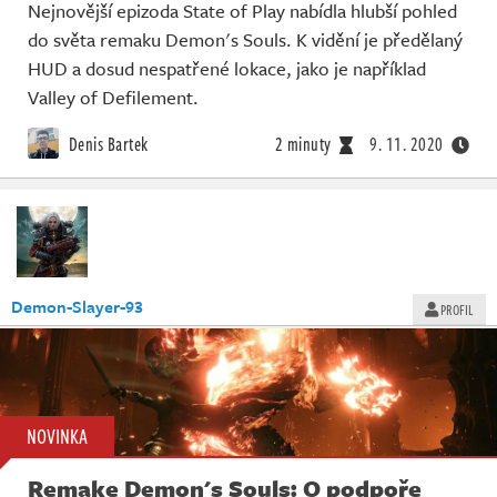
Nejnovější epizoda State of Play nabídla hlubší pohled
do světa remaku Demon's Souls. K vidění je předělaný
HUD a dosud nespatřené lokace, jako je například
Valley of Defilement.
Denis Bartek
2 minuty
9. 11. 2020
Demon-Slayer-93
PROFIL
NOVINKA
Remake Demon's Souls: O podpoře