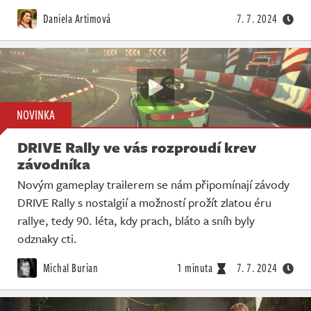
Živě
Daniela Artimová
7. 7. 2024
NOVINKA
DRIVE Rally ve vás rozproudí krev
závodníka
Novým gameplay trailerem se nám připomínají závody
DRIVE Rally s nostalgií a možností prožít zlatou éru
rallye, tedy 90. léta, kdy prach, bláto a sníh byly
odznaky cti.
Michal Burian
1 minuta
7. 7. 2024