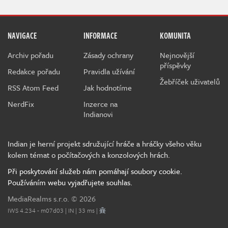
NAVIGACE
INFORMACE
KOMUNITA
Archiv pořadu
Zásady ochrany
Nejnovější
příspěvky
Redakce pořadu
Pravidla užívání
Žebříček uživatelů
RSS Atom Feed
Jak hodnotíme
NerdFix
Inzerce na
Indianovi
Indian je herní projekt sdružující hráče a hráčky všeho věku
kolem témat o počítačových a konzolových hrách.
Při poskytování služeb nám pomáhají soubory cookie.
Používáním webu vyjadřujete souhlas.
MediaRealms s.r.o.
© 2026
IWS 4.234 - m07d03 | IN | 33 ms |