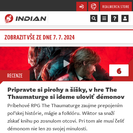
REALMERCH.STORE
Magazín
ZOBRAZIT VŠE ZE DNE 7. 7. 2024
Recenze
Videa
6
RECENZE
Soutěže
Pripravte si pirohy a šišky, v hre The
Databáze
Thaumaturge si ideme uloviť démonov
Príbehové RPG The Thaumaturge zaujme prepojením
Komunita
poľskej histórie, mágie a folklóru. Wiktor sa snaží
získať knihu po zosnulom otcovi. Pri tom ale musí čeliť
Redakce
démonom nie len zo svojej minulosti.