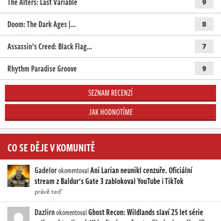
The Alters: Last Variable
9
Doom: The Dark Ages |…
8
Assassin’s Creed: Black Flag…
7
Rhythm Paradise Groove
9
SEZNAM RECENZÍ
JAK HODNOTÍME
CO SE DĚJE V KOMUNITĚ
Gadelor
Ani Larian neunikl cenzuře. Oficiální
okomentoval
stream z Baldur's Gate 3 zablokoval YouTube i TikTok
právě teď
Dazlirn
Ghost Recon: Wildlands slaví 25 let série
okomentoval