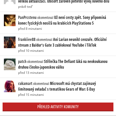
velkou aktualizací. Ubisoft zároveň potvrdil vývoj nového dílu
právě teď
PanPrcstenu
Už není cesty zpět. Sony připomíná
okomentoval
konec fyzických nosičů na krabicích PlayStationu 5
před 8 minutami
frankiiee88
Ani Larian neunikl cenzuře. Oficiální
okomentoval
stream z Baldur's Gate 3 zablokoval YouTube i TikTok
před 10 minutami
patch
Střílečka The Defiant láká na neokoukanou
okomentoval
druhou čínsko-japonskou válku
před 13 minutami
cukamart
Microsoft má chystat zajímavý
okomentoval
limitovaný ovladač s tematikou Gears of War: E-Day
před 15 minutami
PŘEHLED AKTIVITY KOMUNITY