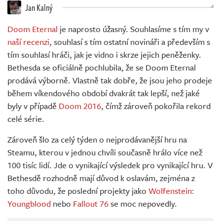
Živě
Jan Kalný
Doom Eternal
je naprosto úžasný. Souhlasíme s tím my v
naší recenzi
, souhlasí s tím ostatní novináři a především s
tím souhlasí hráči, jak je vidno i skrze jejich peněženky.
Bethesda se oficiálně pochlubila, že se Doom Eternal
prodává výborně. Vlastně tak dobře, že jsou jeho prodeje
během víkendového období dvakrát tak lepší, než jaké
byly v případě
Doom 2016
, čímž zároveň pokořila rekord
celé série.
Zároveň šlo za celý týden o nejprodávanější hru na
Steamu, kterou v jednou chvíli současně hrálo více než
100 tisíc lidí. Jde o vynikající výsledek pro vynikající hru. V
Bethesdě rozhodně mají důvod k oslavám, zejména z
toho důvodu, že poslední projekty jako
Wolfenstein:
Youngblood
nebo
Fallout 76
se moc nepovedly.