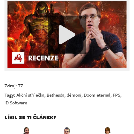
Zdroj:
TZ
Tagy:
Akční střílečka
,
Bethesda
,
démoni
,
Doom eternal
,
FPS
,
iD Software
LÍBIL SE TI ČLÁNEK?