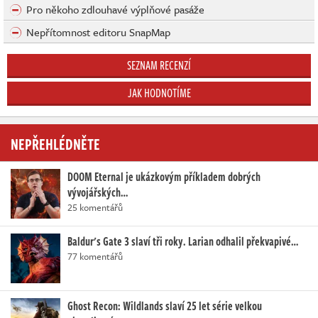
Pro někoho zdlouhavé výplňové pasáže
Nepřítomnost editoru SnapMap
SEZNAM RECENZÍ
JAK HODNOTÍME
NEPŘEHLÉDNĚTE
DOOM Eternal je ukázkovým příkladem dobrých
vývojářských…
25 komentářů
Baldur's Gate 3 slaví tři roky. Larian odhalil překvapivé…
77 komentářů
Ghost Recon: Wildlands slaví 25 let série velkou