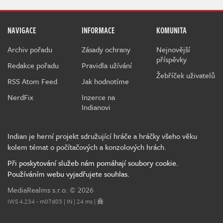
NAVIGACE
INFORMACE
KOMUNITA
Archiv pořadu
Zásady ochrany
Nejnovější
příspěvky
Redakce pořadu
Pravidla užívání
Žebříček uživatelů
RSS Atom Feed
Jak hodnotíme
NerdFix
Inzerce na
Indianovi
Indian je herní projekt sdružující hráče a hráčky všeho věku
kolem témat o počítačových a konzolových hrách.
Při poskytování služeb nám pomáhají soubory cookie.
Používáním webu vyjadřujete souhlas.
MediaRealms s.r.o.
© 2026
IWS 4.234 - m07d03 | IN | 24 ms |