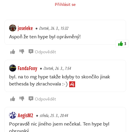
Přihlásit se
joseleke
čtvrtek, 26. 3., 15:32
Aspoň že ten hype byl oprávněný!
3
Odpovědět
FandaFoxy
čtvrtek, 26. 3., 7:54
byl. na to mg hype takže kdyby to skončilo jinak
bethesda by zkrachovala :-)
Odpovědět
AegisM2
středa, 25. 3., 20:44
Popravdě nic jiného jsem nečekal. Ten hype byl
obrovský.