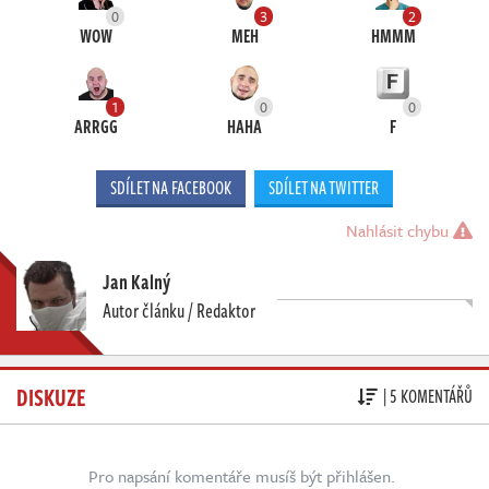
0
3
2
WOW
MEH
HMMM
1
0
0
ARRGG
HAHA
F
SDÍLET NA FACEBOOK
SDÍLET NA TWITTER
Nahlásit chybu
Jan Kalný
Autor článku / Redaktor
DISKUZE
| 5 KOMENTÁŘŮ
Pro napsání komentáře musíš být přihlášen.