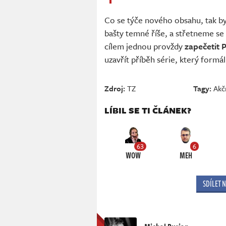
Co se týče nového obsahu, tak b
bašty temné říše, a střetneme se
cílem jednou provždy
zapečetit 
uzavřít příběh série, který for
Zdroj:
TZ
Tagy:
Akčn
LÍBIL SE TI ČLÁNEK?
63
6
WOW
MEH
SDÍLET 