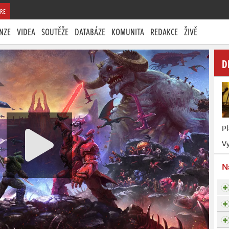
RE
NZE
VIDEA
SOUTĚŽE
DATABÁZE
KOMUNITA
REDAKCE
ŽIVĚ
D
P
Vy
N