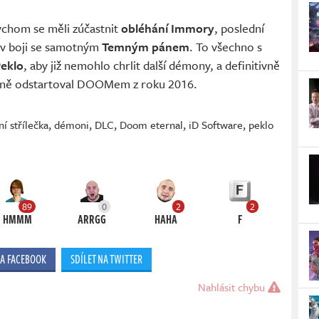
ychom se měli zúčastnit
obléhání Immory
, poslední
 v boji se samotným
Temným pánem
. To všechno s
Peklo
, aby již nemohlo chrlit další démony, a definitivně
málně odstartoval DOOMem z roku 2016.
í střílečka
,
démoni
,
DLC
,
Doom eternal
,
iD Software
,
peklo
89
0
2
2
HMMM
ARRGG
HAHA
F
NA FACEBOOK
SDÍLET NA TWITTER
Nahlásit chybu