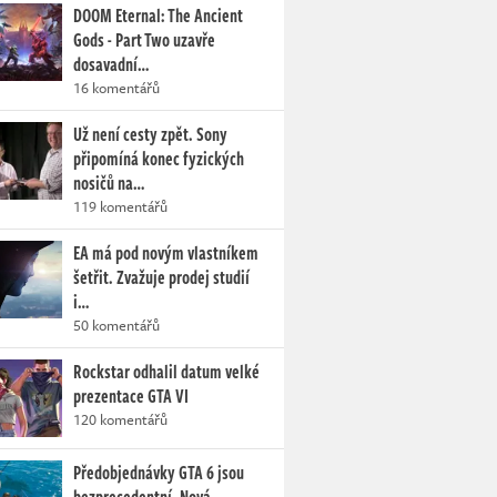
DOOM Eternal: The Ancient
Gods - Part Two uzavře
dosavadní…
16 komentářů
Už není cesty zpět. Sony
připomíná konec fyzických
nosičů na…
119 komentářů
EA má pod novým vlastníkem
šetřit. Zvažuje prodej studií
i…
50 komentářů
Rockstar odhalil datum velké
prezentace GTA VI
120 komentářů
Předobjednávky GTA 6 jsou