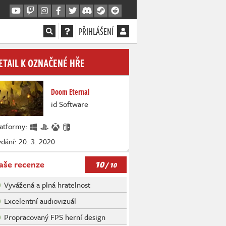
PŘIHLÁŠENÍ
ETAIL K OZNAČENÉ HŘE
Doom Eternal
id Software
latformy:
dání: 20. 3. 2020
10
aše recenze
/ 10
Vyvážená a plná hratelnost
Excelentní audiovizuál
Propracovaný FPS herní design