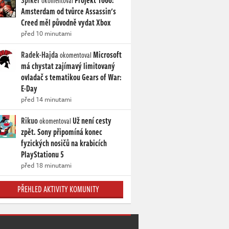
Spiker
Projekt 1666:
okomentoval
Amsterdam od tvůrce Assassin's
Creed měl původně vydat Xbox
před 10 minutami
Radek-Hajda
Microsoft
okomentoval
má chystat zajímavý limitovaný
ovladač s tematikou Gears of War:
E-Day
před 14 minutami
Rikuo
Už není cesty
okomentoval
zpět. Sony připomíná konec
fyzických nosičů na krabicích
PlayStationu 5
před 18 minutami
PŘEHLED AKTIVITY KOMUNITY