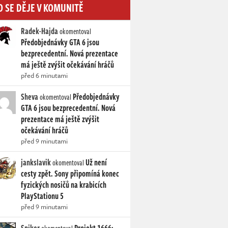
O SE DĚJE V KOMUNITĚ
Radek-Hajda
okomentoval
Předobjednávky GTA 6 jsou
bezprecedentní. Nová prezentace
má ještě zvýšit očekávání hráčů
před 6 minutami
Sheva
Předobjednávky
okomentoval
GTA 6 jsou bezprecedentní. Nová
prezentace má ještě zvýšit
očekávání hráčů
před 9 minutami
jankslavik
Už není
okomentoval
cesty zpět. Sony připomíná konec
fyzických nosičů na krabicích
PlayStationu 5
před 9 minutami