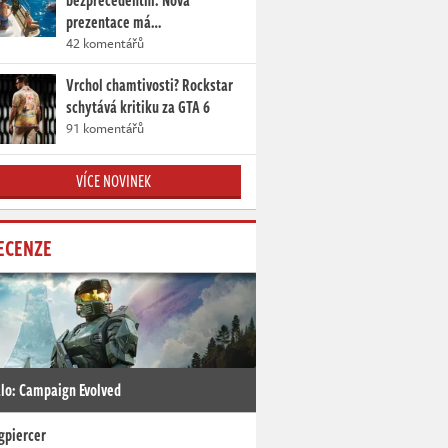
bezprecedentní. Nová
prezentace má…
42 komentářů
Vrchol chamtivosti? Rockstar
schytává kritiku za GTA 6
91 komentářů
VÍCE NOVINEK
ECENZE
lo: Campaign Evolved
gpiercer