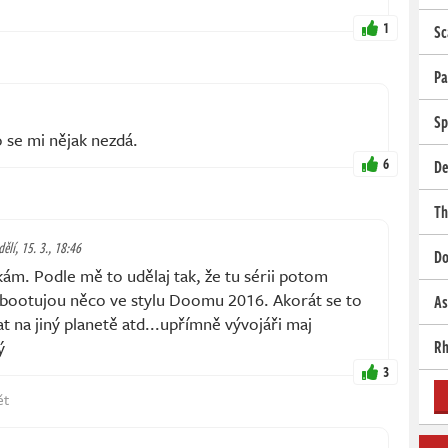
1
Sc
Pa
Sp
 se mi nějak nezdá.
6
De
Th
ělí, 15. 3., 18:46
Do
kám. Podle mě to udělaj tak, že tu sérii potom
ebootujou něco ve stylu Doomu 2016. Akorát se to
As
 na jiný planetě atd...upřímně vývojáři maj
Rh
ý
3
ět