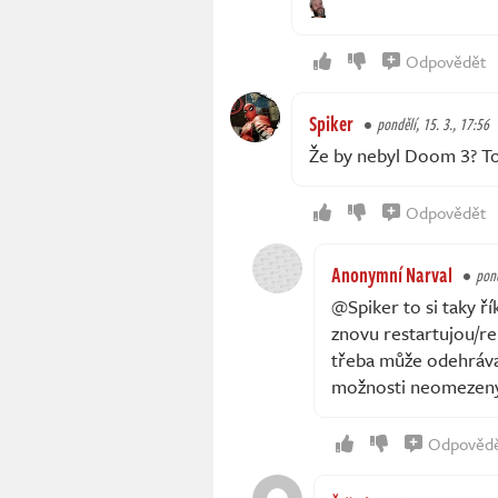
Odpovědět
Spiker
pondělí, 15. 3., 17:56
Že by nebyl Doom 3? To
Odpovědět
Anonymní Narval
pond
@Spiker to si taky ří
znovu restartujou/r
třeba může odehrávat
možnosti neomezen
Odpověd