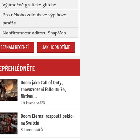
Výjimečně grafické glitche
Pro někoho zdlouhavé výplňové
pasáže
Nepřítomnost editoru SnapMap
SEZNAM RECENZÍ
JAK HODNOTÍME
EPŘEHLÉDNĚTE
Doom jako Call of Duty,
znovuzrození Falloutu 76,
fiktivní…
18 komentářů
Doom Eternal rozpoutá peklo i
na Switchi
3 komentářů