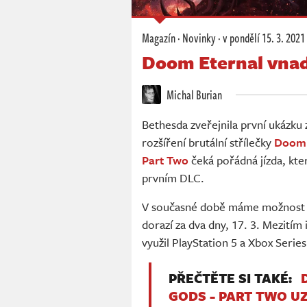
Magazín
·
Novinky
·
v pondělí
15. 3. 2021
Doom Eternal vnadí
Michal Burian
Bethesda zveřejnila první ukázk
rozšíření brutální střílečky
Doom 
Part Two
čeká pořádná jízda, kter
prvním DLC.
V současné době máme možnost p
dorazí za dva dny, 17. 3. Mezitím 
využil PlayStation 5 a Xbox Series
PŘEČTĚTE SI TAKÉ:
GODS - PART TWO U