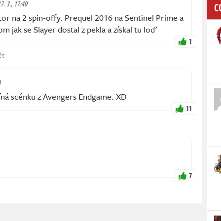
17. 3., 17:40
C
or na 2 spin-offy. Prequel 2016 na Sentinel Prime a
m jak se Slayer dostal z pekla a získal tu loď
1
ět
0
míná scénku z Avengers Endgame. XD
11
7