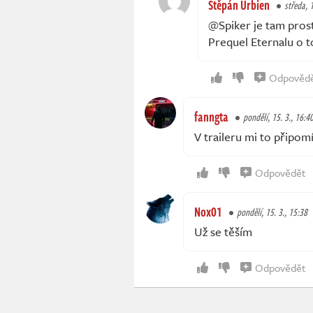
Štěpán Urbien
středa, 
@Spiker je tam prost
Prequel Eternalu o to
Odpověd
fanngta
pondělí, 15. 3., 16:4
V traileru mi to připo
Odpovědět
Nox01
pondělí, 15. 3., 15:38
Už se těším
Odpovědět