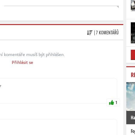
| 7 KOMENTÁŘŮ
ní komentáře musíš být přihlášen.
Přihlásit se
R
7
1
Ha
Fo