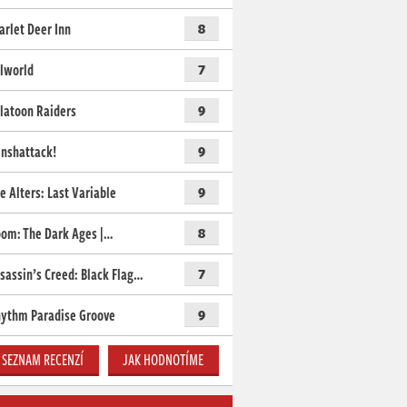
arlet Deer Inn
8
lworld
7
latoon Raiders
9
nshattack!
9
e Alters: Last Variable
9
om: The Dark Ages |…
8
sassin’s Creed: Black Flag…
7
ythm Paradise Groove
9
SEZNAM RECENZÍ
JAK HODNOTÍME