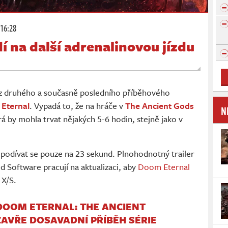
 16:28
 na další adrenalinovou jízdu
u z druhého a současně posledního příběhového
Eternal
. Vypadá to, že na hráče v
The Ancient Gods
N
á by mohla trvat nějakých 5-6 hodin, stejně jako v
odívat se pouze na 23 sekund. Plnohodnotný trailer
id Software pracují na aktualizaci, aby
Doom Eternal
 X/S.
DOOM ETERNAL: THE ANCIENT
ZAVŘE DOSAVADNÍ PŘÍBĚH SÉRIE