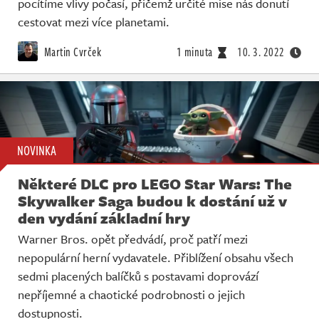
pocítíme vlivy počasí, přičemž určité mise nás donutí
cestovat mezi více planetami.
Martin Cvrček
1 minuta
10. 3. 2022
NOVINKA
Některé DLC pro LEGO Star Wars: The
Skywalker Saga budou k dostání už v
den vydání základní hry
Warner Bros. opět předvádí, proč patří mezi
nepopulární herní vydavatele. Přiblížení obsahu všech
sedmi placených balíčků s postavami doprovází
nepříjemné a chaotické podrobnosti o jejich
dostupnosti.