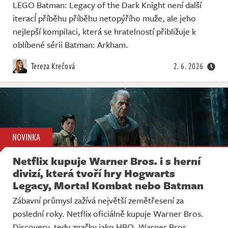
LEGO Batman: Legacy of the Dark Knight není další
iteracÍ příběhu příběhu netopýřího muže, ale jeho
nejlepší kompilaci, která se hratelností přibližuje k
oblíbené sérii Batman: Arkham.
Tereza Krečová
2. 6. 2026
NOVINKA
Netflix kupuje Warner Bros. i s herní
divizí, která tvoří hry Hogwarts
Legacy, Mortal Kombat nebo Batman
Zábavní průmysl zažívá největší zemětřesení za
poslední roky. Netflix oficiálně kupuje Warner Bros.
Discovery, tedy značky jako HBO, Warner Bros.