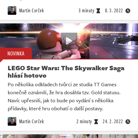
Martin Cvrček
3 minuty
8. 3. 2022
NOVINKA
LEGO Star Wars: The Skywalker Saga
hlásí hotovo
Po několika odkladech tvůrci ze studia TT Games
konečně oznámili, že hra dosáhla tzv. Gold statusu.
Navíc upřesnili, jak to bude po vydání s několika
přídavky, které hru obohatí o další postavy.
Martin Cvrček
2 minuty
24. 2. 2022