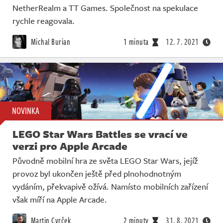
NetherRealm a TT Games. Společnost na spekulace
rychle reagovala.
Michal Burian
1 minuta
12. 7. 2021
NOVINKA
LEGO Star Wars Battles se vrací ve
verzi pro Apple Arcade
Původně mobilní hra ze světa LEGO Star Wars, jejíž
provoz byl ukončen ještě před plnohodnotným
vydáním, překvapivě ožívá. Namísto mobilních zařízení
však míří na Apple Arcade.
Martin Cvrček
2 minuty
31. 8. 2021