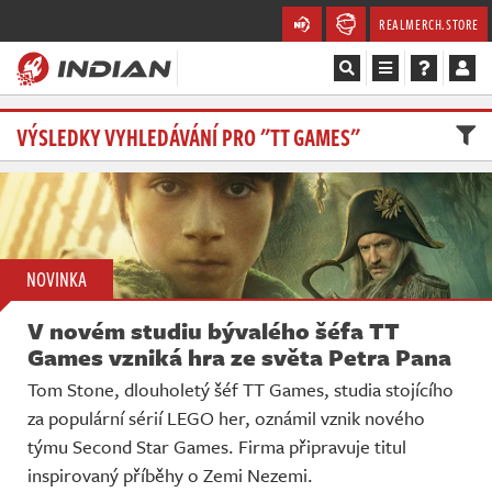
REALMERCH.STORE
Magazín
VÝSLEDKY VYHLEDÁVÁNÍ PRO "TT GAMES"
Recenze
Videa
NOVINKA
Soutěže
V novém studiu bývalého šéfa TT
Databáze
Games vzniká hra ze světa Petra Pana
Tom Stone, dlouholetý šéf TT Games, studia stojícího
Komunita
za populární sérií LEGO her, oznámil vznik nového
týmu Second Star Games. Firma připravuje titul
Redakce
inspirovaný příběhy o Zemi Nezemi.