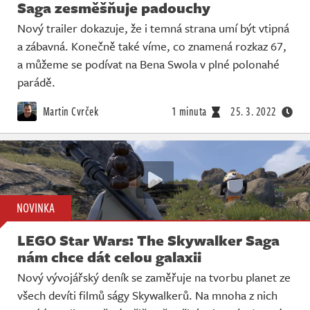
Saga zesměšňuje padouchy
Nový trailer dokazuje, že i temná strana umí být vtipná
a zábavná. Konečně také víme, co znamená rozkaz 67,
a můžeme se podívat na Bena Swola v plné polonahé
parádě.
Martin Cvrček
1 minuta
25. 3. 2022
NOVINKA
LEGO Star Wars: The Skywalker Saga
nám chce dát celou galaxii
Nový vývojářský deník se zaměřuje na tvorbu planet ze
všech devíti filmů ságy Skywalkerů. Na mnoha z nich