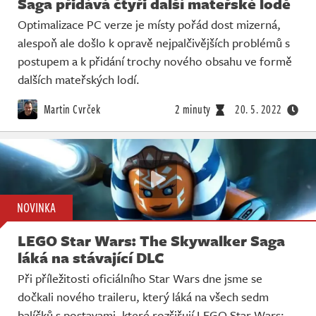
Saga přidává čtyři další mateřské lodě
Optimalizace PC verze je místy pořád dost mizerná,
alespoň ale došlo k opravě nejpalčivějších problémů s
postupem a k přidání trochy nového obsahu ve formě
dalších mateřských lodí.
Martin Cvrček
2 minuty
20. 5. 2022
NOVINKA
LEGO Star Wars: The Skywalker Saga
láká na stávající DLC
Při příležitosti oficiálního Star Wars dne jsme se
dočkali nového traileru, který láká na všech sedm
balíčků s postavami, které rozšiřují LEGO Star Wars: