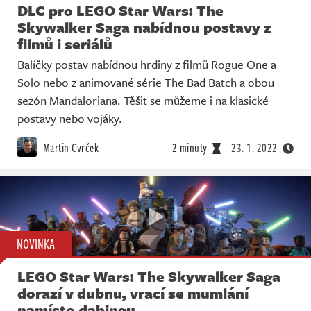
DLC pro LEGO Star Wars: The
Skywalker Saga nabídnou postavy z
filmů i seriálů
Balíčky postav nabídnou hrdiny z filmů Rogue One a
Solo nebo z animované série The Bad Batch a obou
sezón Mandaloriana. Těšit se můžeme i na klasické
postavy nebo vojáky.
Martin Cvrček
2 minuty
23. 1. 2022
NOVINKA
LEGO Star Wars: The Skywalker Saga
dorazí v dubnu, vrací se mumlání
namísto dabingu