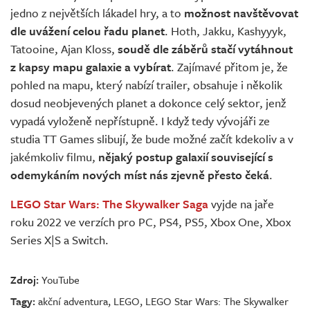
jedno z největších lákadel hry, a to
možnost navštěvovat
dle uvážení celou řadu planet
. Hoth, Jakku, Kashyyyk,
Tatooine, Ajan Kloss,
soudě dle záběrů stačí vytáhnout
z kapsy mapu galaxie a vybírat
. Zajímavé přitom je, že
pohled na mapu, který nabízí trailer, obsahuje i několik
dosud neobjevených planet a dokonce celý sektor, jenž
vypadá vyloženě nepřístupně. I když tedy vývojáři ze
studia TT Games slibují, že bude možné začít kdekoliv a v
jakémkoliv filmu,
nějaký postup galaxií související s
odemykáním nových míst nás zjevně přesto čeká
.
LEGO Star Wars: The Skywalker Saga
vyjde na jaře
roku 2022 ve verzích pro PC, PS4, PS5, Xbox One, Xbox
Series X|S a Switch.
Zdroj:
YouTube
Tagy:
akční adventura
,
LEGO
,
LEGO Star Wars: The Skywalker