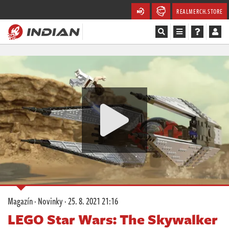
REALMERCH.STORE
Magazín
Recenze
Videa
Soutěže
Databáze
Komunita
Magazín
·
Novinky
·
25. 8. 2021 21:16
Redakce
LEGO Star Wars: The Skywalker