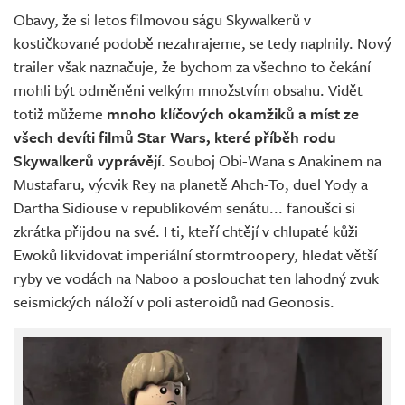
Obavy, že si letos filmovou ságu Skywalkerů v
kostičkované podobě nezahrajeme, se tedy naplnily. Nový
trailer však naznačuje, že bychom za všechno to čekání
mohli být odměněni velkým množstvím obsahu. Vidět
totiž můžeme
mnoho klíčových okamžiků a míst ze
všech devíti filmů Star Wars, které příběh rodu
Skywalkerů vyprávějí
. Souboj Obi-Wana s Anakinem na
Mustafaru, výcvik Rey na planetě Ahch-To, duel Yody a
Dartha Sidiouse v republikovém senátu... fanoušci si
zkrátka přijdou na své. I ti, kteří chtějí v chlupaté kůži
Ewoků likvidovat imperiální stormtroopery, hledat větší
ryby ve vodách na Naboo a poslouchat ten lahodný zvuk
seismických náloží v poli asteroidů nad Geonosis.