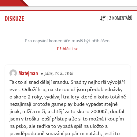
DISKUZE
| 2 KOMENTÁŘŮ
Pro napsání komentáře musíš být přihlášen.
Přihlásit se
Matejman
pátek, 27. 8., 19:40
Tak to si snad dělají srandu. Snad ty nejhorší vývojáří
ever. Odloží hru, na kterou už jsou předobjednávky
o skoro 2 roky, vydávají trailery které nikoho totálně
nezajímají protože gameplay bude vypadat stejně
jinak, mlží a mlží, a chtějí za to skoro 2000Kč, doufal
jsem v trošku lepší přístup a že si to možná i koupím
na psko, ale teďka to vypadá spíš na uložto a
pravděpodobně smazání po pár minutách, jestli to