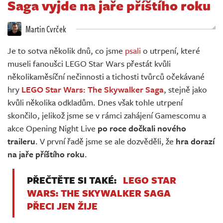
Saga vyjde na jaře příštího roku
Živě
Martin Cvrček
Je to sotva několik dnů, co jsme
psali
o utrpení, které
museli fanoušci LEGO Star Wars přestát kvůli
několikaměsíční nečinnosti a tichosti tvůrců očekávané
hry
LEGO Star Wars: The Skywalker Saga
, stejně jako
kvůli několika odkladům. Dnes však tohle utrpení
skončilo, jelikož jsme se v rámci zahájení Gamescomu a
akce Opening Night Live
po roce dočkali nového
traileru
. V první řadě jsme se ale dozvěděli, že
hra dorazí
na jaře příštího roku
.
PŘEČTĚTE SI TAKÉ:
LEGO STAR
WARS: THE SKYWALKER SAGA
PŘECI JEN ŽIJE