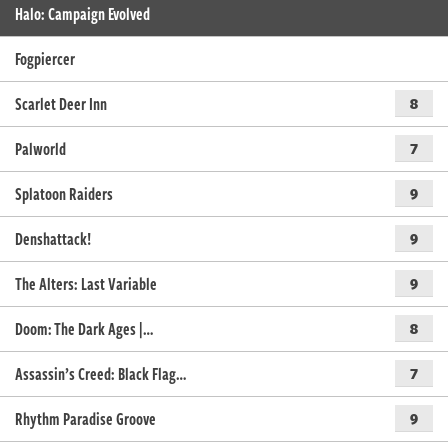
Halo: Campaign Evolved
Fogpiercer
Scarlet Deer Inn
8
Palworld
7
Splatoon Raiders
9
Denshattack!
9
The Alters: Last Variable
9
Doom: The Dark Ages |…
8
Assassin’s Creed: Black Flag…
7
Rhythm Paradise Groove
9