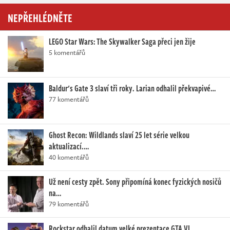
NEPŘEHLÉDNĚTE
LEGO Star Wars: The Skywalker Saga přeci jen žije
5 komentářů
Baldur's Gate 3 slaví tři roky. Larian odhalil překvapivé…
77 komentářů
Ghost Recon: Wildlands slaví 25 let série velkou
aktualizací.…
40 komentářů
Už není cesty zpět. Sony připomíná konec fyzických nosičů
na…
79 komentářů
Rockstar odhalil datum velké prezentace GTA VI