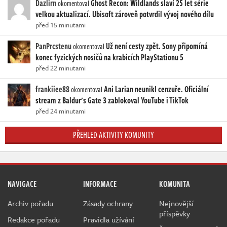
Dazlirn
Ghost Recon: Wildlands slaví 25 let série
okomentoval
velkou aktualizací. Ubisoft zároveň potvrdil vývoj nového dílu
před 15 minutami
PanPrcstenu
Už není cesty zpět. Sony připomíná
okomentoval
konec fyzických nosičů na krabicích PlayStationu 5
před 22 minutami
frankiiee88
Ani Larian neunikl cenzuře. Oficiální
okomentoval
stream z Baldur's Gate 3 zablokoval YouTube i TikTok
před 24 minutami
PŘEHLED AKTIVITY KOMUNITY
NAVIGACE
INFORMACE
KOMUNITA
Archiv pořadu
Zásady ochrany
Nejnovější
příspěvky
Redakce pořadu
Pravidla užívání