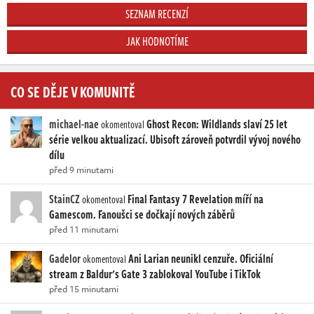
SEZNAM RECENZÍ
JAK HODNOTÍME
CO SE DĚJE V KOMUNITĚ
michael-nae
Ghost Recon: Wildlands slaví 25 let
okomentoval
série velkou aktualizací. Ubisoft zároveň potvrdil vývoj nového
dílu
před 9 minutami
StainCZ
Final Fantasy 7 Revelation míří na
okomentoval
Gamescom. Fanoušci se dočkají nových záběrů
před 11 minutami
Gadelor
Ani Larian neunikl cenzuře. Oficiální
okomentoval
stream z Baldur's Gate 3 zablokoval YouTube i TikTok
před 15 minutami