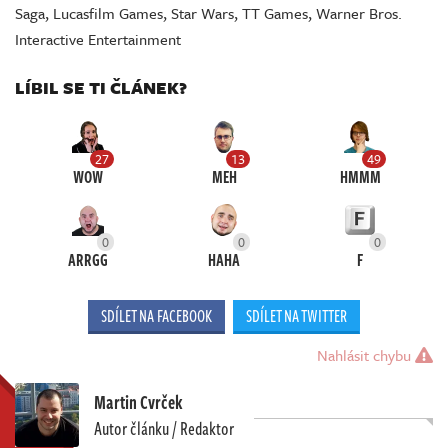
Saga
,
Lucasfilm Games
,
Star Wars
,
TT Games
,
Warner Bros.
Interactive Entertainment
LÍBIL SE TI ČLÁNEK?
27
13
49
WOW
MEH
HMMM
0
0
0
ARRGG
HAHA
F
SDÍLET NA FACEBOOK
SDÍLET NA TWITTER
Nahlásit chybu
Martin Cvrček
Autor článku / Redaktor