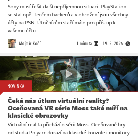
Sony musí řešit další nepříjemnou situaci. PlayStation
se stal opět terčem hackerů a v ohrožení jsou všechny
účty na PSN. Útočníkům stačí málo pro přístup k
vašemu účtu.
Mojmír Kočí
1 minuta
19. 5. 2026
NOVINKA
Čeká nás útlum virtuální reality?
Oceňovaná VR série Moss také míří na
klasické obrazovky
Virtuální realita přichází o sérii Moss. Oceňované hry
od studia Polyarc dorazí na klasické konzole i monitory