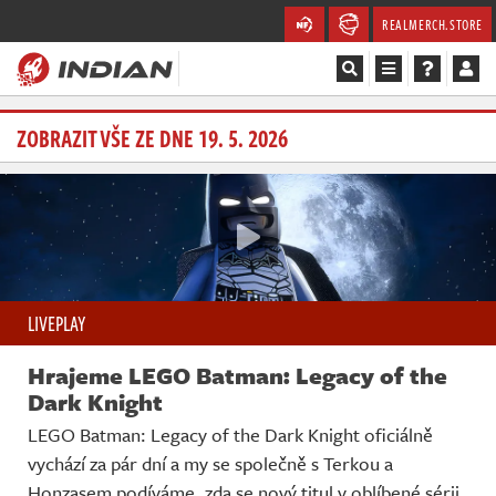
REALMERCH.STORE
Magazín
ZOBRAZIT VŠE ZE DNE 19. 5. 2026
Recenze
Videa
Soutěže
LIVEPLAY
Databáze
Hrajeme LEGO Batman: Legacy of the
Komunita
Dark Knight
LEGO Batman: Legacy of the Dark Knight oficiálně
Redakce
vychází za pár dní a my se společně s Terkou a
Honzasem podíváme, zda se nový titul v oblíbené sérii