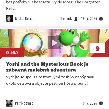
bez potřeby VR headsetu. Vyjde Moss: The Forgotten
Relic.
Michal Burian
1 minuta
19. 5. 2026
9
RECENZE
Yoshi and the Mysterious Book je
zábavná malebná adventura
Vydejte se spolu s roztomilými Yoshíky na výpravu
okolo ostrova a objevte pestrou flóru a faunu!
Patrik Strnad
19. 5. 2026