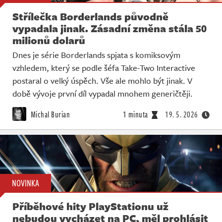
Střílečka Borderlands původně
vypadala jinak. Zásadní změna stála 50
milionů dolarů
Dnes je série Borderlands spjata s komiksovým
vzhledem, který se podle šéfa Take-Two Interactive
postaral o velký úspěch. Vše ale mohlo být jinak. V
době vývoje první díl vypadal mnohem generičtěji.
Michal Burian
1 minuta
19. 5. 2026
NOVINKA
Příběhové hity PlayStationu už
nebudou vycházet na PC, měl prohlásit