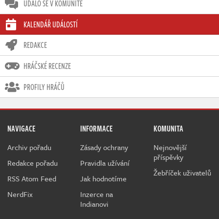
UDÁLO SE V KOMUNITĚ
KALENDÁŘ UDÁLOSTÍ
REDAKCE
HRÁČSKÉ RECENZE
PROFILY HRÁČŮ
NAVIGACE
INFORMACE
KOMUNITA
Archiv pořadu
Zásady ochrany
Nejnovější
příspěvky
Redakce pořadu
Pravidla užívání
Žebříček uživatelů
RSS Atom Feed
Jak hodnotíme
NerdFix
Inzerce na
Indianovi