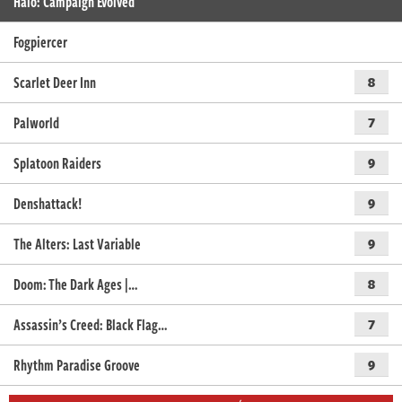
Halo: Campaign Evolved
Fogpiercer
Scarlet Deer Inn
8
Palworld
7
Splatoon Raiders
9
Denshattack!
9
The Alters: Last Variable
9
Doom: The Dark Ages |…
8
Assassin’s Creed: Black Flag…
7
Rhythm Paradise Groove
9