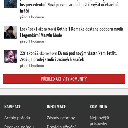
bezprecedentní. Nová prezentace má ještě zvýšit očekávání
hráčů
před 1 hodinou
LockRock1
Gothic 1 Remake dostane podporu modů
okomentoval
i legendární Marvin Mode
před 1 hodinou
22riakon22
EA má pod novým vlastníkem šetřit.
okomentoval
Zvažuje prodej studií i známých značek
před 1 hodinou
PŘEHLED AKTIVITY KOMUNITY
NAVIGACE
INFORMACE
KOMUNITA
Archiv pořadu
Zásady ochrany
Nejnovější
příspěvky
Redakce pořadu
Pravidla užívání