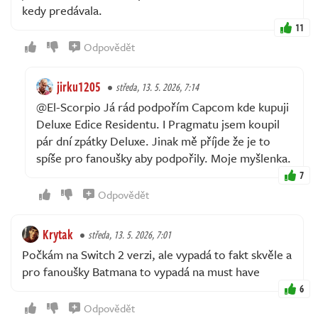
kedy predávala.
11
Odpovědět
jirku1205
středa, 13. 5. 2026, 7:14
@El-Scorpio Já rád podpořím Capcom kde kupuji
Deluxe Edice Residentu. I Pragmatu jsem koupil
pár dní zpátky Deluxe. Jinak mě příjde že je to
spíše pro fanoušky aby podpořily. Moje myšlenka.
7
Odpovědět
Krytak
středa, 13. 5. 2026, 7:01
Počkám na Switch 2 verzi, ale vypadá to fakt skvěle a
pro fanoušky Batmana to vypadá na must have
6
Odpovědět