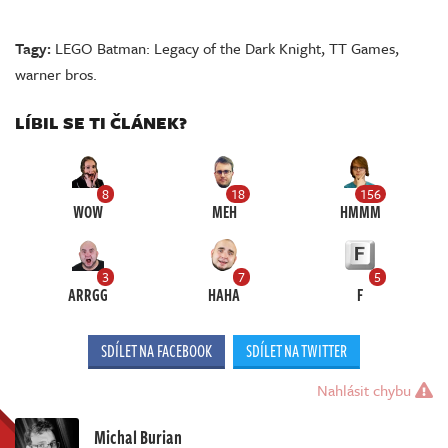
Tagy:
LEGO Batman: Legacy of the Dark Knight
,
TT Games
,
warner bros.
LÍBIL SE TI ČLÁNEK?
8
18
156
WOW
MEH
HMMM
3
7
5
ARRGG
HAHA
F
SDÍLET NA FACEBOOK
SDÍLET NA TWITTER
Nahlásit chybu
Michal Burian