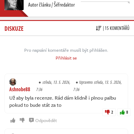
Autor článku / Šéfredaktor
DISKUZE
| 15 KOMENTÁŘŮ
Pro napsání komentáře musíš být přihlášen.
Přihlásit se
středa, 13. 5. 2026,
Upraveno
středa, 13. 5. 2026,
Ashnobe88
7:36
7:36
Už aby byla recenze. Rád dám klidně i plnou palbu
pokud to bude stát za to
2
8
Odpovědět