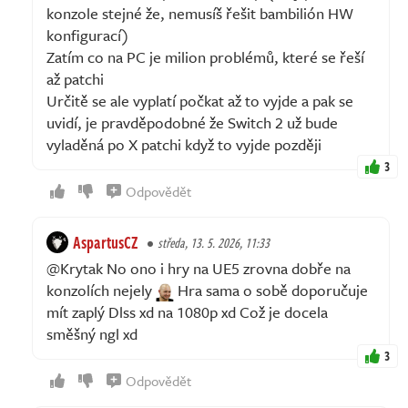
konzole stejné že, nemusíš řešit bambilión HW
konfigurací)
Zatím co na PC je milion problémů, které se řeší
až patchi
Určitě se ale vyplatí počkat až to vyjde a pak se
uvidí, je pravděpodobné že Switch 2 už bude
vyladěná po X patchi když to vyjde později
3
Odpovědět
AspartusCZ
středa, 13. 5. 2026, 11:33
@Krytak No ono i hry na UE5 zrovna dobře na
konzolích nejely
Hra sama o sobě doporučuje
mít zaplý Dlss xd na 1080p xd Což je docela
směšný ngl xd
3
Odpovědět