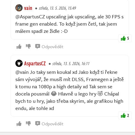
vain
středa, 13. 5. 2026, 15:49
@AspartusCZ upscaling jak upscaling, ale 30 FPS s
frame gen enabled. To když jsem četl, tak jsem
málem spadl ze židle :-D
5
Odpovědět
AspartusCZ
středa, 13. 5. 2026, 16:11
@vain Jo taky sem koukal xd Jako když ti řekne
sám vývojář, že musíš mít DLSS, Framegen a ještě
k tomu na 1080p a high detaily xd Tak sem se
docela pousmál 😂 Hlavně u lego hry 🤣 Chápal
bych to u hry, jako třeba skyrim, ale grafikou high
endu, ale tohle xd
2
Odpovědět