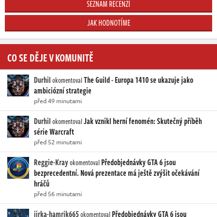
SEZNAM RECENZÍ
JAK HODNOTÍME
CO SE DĚJE V KOMUNITĚ
Durhil
The Guild - Europa 1410 se ukazuje jako
okomentoval
ambiciózní strategie
před 49 minutami
Durhil
Jak vznikl herní fenomén: Skutečný příběh
okomentoval
série Warcraft
před 52 minutami
Reggie-Kray
Předobjednávky GTA 6 jsou
okomentoval
bezprecedentní. Nová prezentace má ještě zvýšit očekávání
hráčů
před 56 minutami
jirka-hamrik665
Předobjednávky GTA 6 jsou
okomentoval