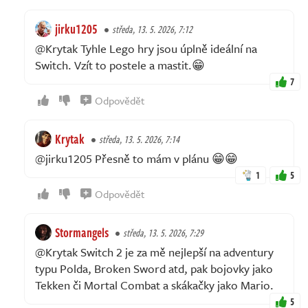
jirku1205
středa, 13. 5. 2026, 7:12
@Krytak Tyhle Lego hry jsou úplně ideální na
Switch. Vzít to postele a mastit.😁
7
Odpovědět
Krytak
středa, 13. 5. 2026, 7:14
@jirku1205 Přesně to mám v plánu 😁😁
1
5
Odpovědět
Stormangels
středa, 13. 5. 2026, 7:29
@Krytak Switch 2 je za mě nejlepší na adventury
typu Polda, Broken Sword atd, pak bojovky jako
Tekken či Mortal Combat a skákačky jako Mario.
5