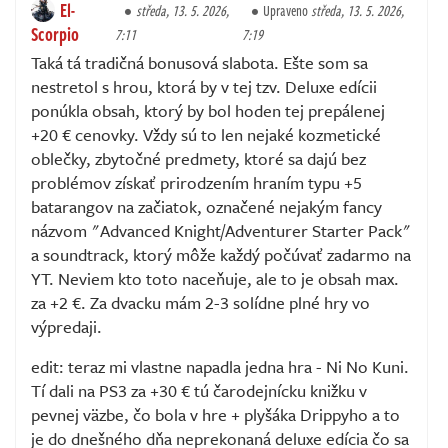
El-
středa, 13. 5. 2026,
Upraveno
středa, 13. 5. 2026,
Scorpio
7:11
7:19
Taká tá tradičná bonusová slabota. Ešte som sa
nestretol s hrou, ktorá by v tej tzv. Deluxe edícii
ponúkla obsah, ktorý by bol hoden tej prepálenej
+20 € cenovky. Vždy sú to len nejaké kozmetické
oblečky, zbytočné predmety, ktoré sa dajú bez
problémov získať prirodzením hraním typu +5
batarangov na začiatok, označené nejakým fancy
názvom "Advanced Knight/Adventurer Starter Pack"
a soundtrack, ktorý môže každý počúvať zadarmo na
YT. Neviem kto toto naceňuje, ale to je obsah max.
za +2 €. Za dvacku mám 2-3 solídne plné hry vo
výpredaji.
edit: teraz mi vlastne napadla jedna hra - Ni No Kuni.
Tí dali na PS3 za +30 € tú čarodejnícku knižku v
pevnej väzbe, čo bola v hre + plyšáka Drippyho a to
je do dnešného dňa neprekonaná deluxe edícia čo sa