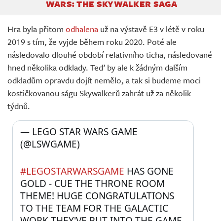
WARS: THE SKYWALKER SAGA
Hra byla přitom
odhalena
už na výstavě E3 v létě v roku
2019 s tím, že vyjde během roku 2020. Poté ale
následovalo dlouhé období relativního ticha, následované
hned několika odklady. Teď by ale k žádným dalším
odkladům opravdu dojít nemělo, a tak si budeme moci
kostičkovanou ságu Skywalkerů zahrát už za několik
týdnů.
— LEGO STAR WARS GAME 
(@LSWGAME) 
#LEGOSTARWARSGAME
 HAS GONE 
GOLD - CUE THE THRONE ROOM 
THEME! HUGE CONGRATULATIONS 
TO THE TEAM FOR THE GALACTIC 
WORK THEY'VE PUT INTO THE GAME.