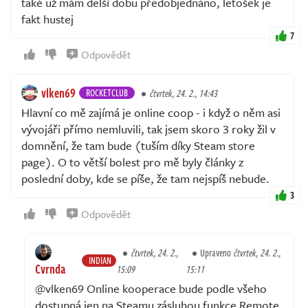
také už mám delší dobu předobjednáno, letošek je
fakt hustej
7
Odpovědět
vlken69
ROCKETCLUB
čtvrtek, 24. 2., 14:43
Hlavní co mě zajímá je online coop - i když o něm asi
vývojáři přímo nemluvili, tak jsem skoro 3 roky žil v
domnění, že tam bude (tuším díky Steam store
page). O to větší bolest pro mě byly články z
poslední doby, kde se píše, že tam nejspíš nebude.
3
Odpovědět
čtvrtek, 24. 2.,
Upraveno
čtvrtek, 24. 2.,
INDIAN
Cvrnda
15:09
15:11
@vlken69 Online kooperace bude podle všeho
dostupná jen na Steamu zásluhou funkce Remote