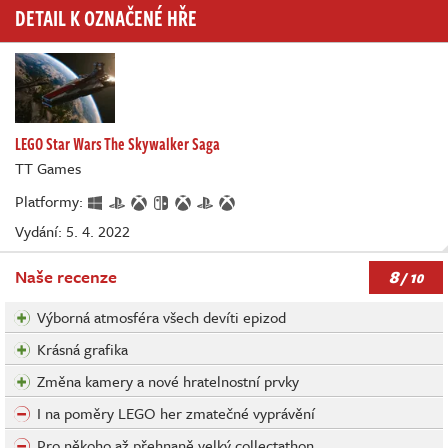
DETAIL K OZNAČENÉ HŘE
LEGO Star Wars The Skywalker Saga
TT Games
Platformy:
Vydání: 5. 4. 2022
8
Naše recenze
/ 10
Výborná atmosféra všech devíti epizod
Krásná grafika
Změna kamery a nové hratelnostní prvky
I na poměry LEGO her zmatečné vyprávění
Pro někoho až přehnaně velký collectathon