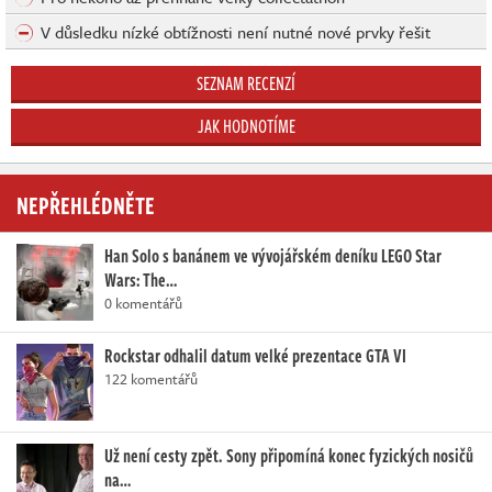
V důsledku nízké obtížnosti není nutné nové prvky řešit
SEZNAM RECENZÍ
JAK HODNOTÍME
NEPŘEHLÉDNĚTE
Han Solo s banánem ve vývojářském deníku LEGO Star
Wars: The…
0 komentářů
Rockstar odhalil datum velké prezentace GTA VI
122 komentářů
Už není cesty zpět. Sony připomíná konec fyzických nosičů
na…