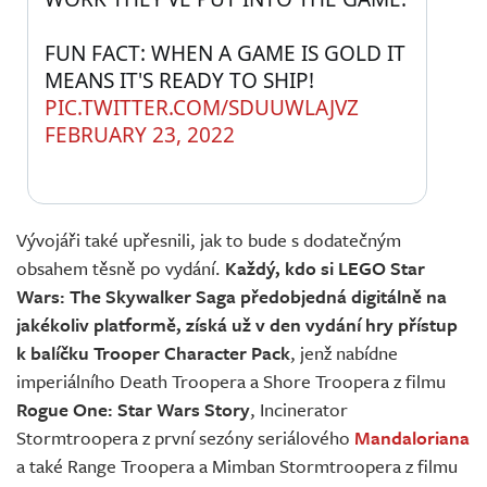
FUN FACT: WHEN A GAME IS GOLD IT 
MEANS IT'S READY TO SHIP! 
PIC.TWITTER.COM/SDUUWLAJVZ
FEBRUARY 23, 2022
Vývojáři také upřesnili, jak to bude s dodatečným
obsahem těsně po vydání.
Každý, kdo si LEGO Star
Wars: The Skywalker Saga předobjedná digitálně na
jakékoliv platformě, získá už v den vydání hry přístup
k balíčku Trooper Character Pack
, jenž nabídne
imperiálního Death Troopera a Shore Troopera z filmu
Rogue One: Star Wars Story
, Incinerator
Stormtroopera z první sezóny seriálového
Mandaloriana
a také Range Troopera a Mimban Stormtroopera z filmu