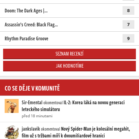
Doom: The Dark Ages |…
8
Assassin’s Creed: Black Flag…
7
Rhythm Paradise Groove
9
SEZNAM RECENZÍ
JAK HODNOTÍME
CO SE DĚJE V KOMUNITĚ
Sir-Emental
IL-2: Korea láká na novou generaci
okomentoval
leteckého simulátoru
před 18 minutami
jankslavik
Nový Spider-Man je kolosální megahit,
okomentoval
film už s tržbami míří k dvoumiliardové hranici