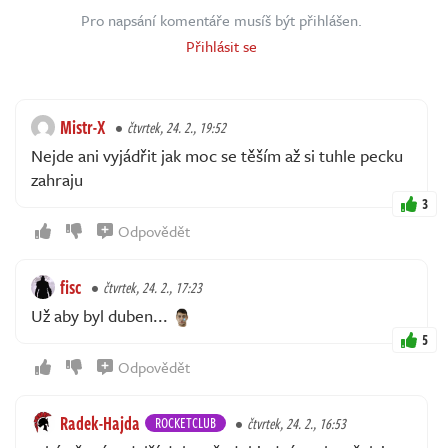
Pro napsání komentáře musíš být přihlášen.
Přihlásit se
Mistr-X
čtvrtek, 24. 2., 19:52
Nejde ani vyjádřit jak moc se těším až si tuhle pecku
zahraju
3
Odpovědět
fisc
čtvrtek, 24. 2., 17:23
Už aby byl duben...
5
Odpovědět
Radek-Hajda
ROCKETCLUB
čtvrtek, 24. 2., 16:53