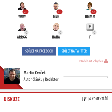
28
16
63
WOW
MEH
HMMM
0
0
0
ARRGG
HAHA
F
SDÍLET NA FACEBOOK
SDÍLET NA TWITTER
Nahlásit chybu
Martin Cvrček
Autor článku / Redaktor
DISKUZE
| 6 KOMENTÁŘŮ