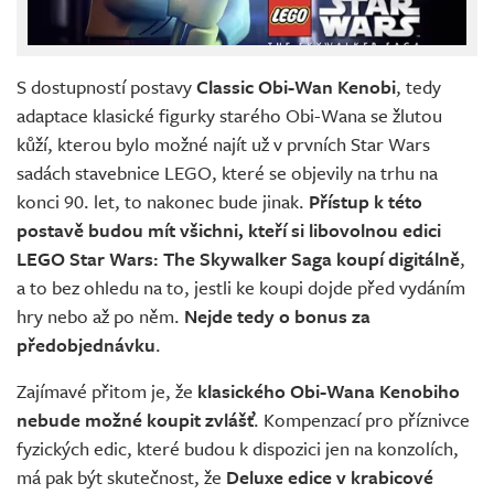
S dostupností postavy
Classic Obi-Wan Kenobi
, tedy
adaptace klasické figurky starého Obi-Wana se žlutou
kůží, kterou bylo možné najít už v prvních Star Wars
sadách stavebnice LEGO, které se objevily na trhu na
konci 90. let, to nakonec bude jinak.
Přístup k této
postavě budou mít všichni, kteří si libovolnou edici
LEGO Star Wars: The Skywalker Saga koupí digitálně
,
a to bez ohledu na to, jestli ke koupi dojde před vydáním
hry nebo až po něm.
Nejde tedy o bonus za
předobjednávku
.
Zajímavé přitom je, že
klasického Obi-Wana Kenobiho
nebude možné koupit zvlášť
. Kompenzací pro příznivce
fyzických edic, které budou k dispozici jen na konzolích,
má pak být skutečnost, že
Deluxe edice v krabicové