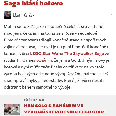
Saga hlásí hotovo
Živě
Martin Cvrček
Mohlo se to zdát jako nekonečné čekání, srovnatelné
snad jen s čekáním na to, až se z Rose v sequelové
filmové Star Wars trilogii konečně stane alespoň trochu
zajímavá postava, ale nyní je utrpení fanoušků konečně u
konce. Tvůrci
LEGO Star Wars: The Skywalker Saga
ze
studia TT Games
oznámili
, že je hra Gold. Jinými slovy je
hotová a nyní může začít finální certifikace na konzole,
výroba fyzických edic nebo vývoj Day One patche, který
snad opraví chyby a nedostatky, které již tvůrci nestihli
odstranit během samotného vývoje.
HAN SOLO S BANÁNEM VE
VÝVOJÁŘSKÉM DENÍKU LEGO STAR