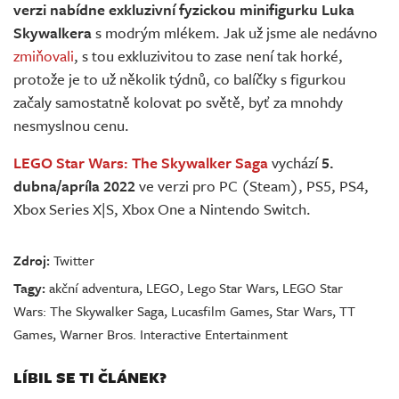
verzi nabídne exkluzivní fyzickou minifigurku Luka
Skywalkera
s modrým mlékem. Jak už jsme ale nedávno
zmiňovali
, s tou exkluzivitou to zase není tak horké,
protože je to už několik týdnů, co balíčky s figurkou
začaly samostatně kolovat po světě, byť za mnohdy
nesmyslnou cenu.
LEGO Star Wars: The Skywalker Saga
vychází
5.
dubna/apríla 2022
ve verzi pro PC (Steam), PS5, PS4,
Xbox Series X|S, Xbox One a Nintendo Switch.
Zdroj:
Twitter
Tagy:
akční adventura
,
LEGO
,
Lego Star Wars
,
LEGO Star
Wars: The Skywalker Saga
,
Lucasfilm Games
,
Star Wars
,
TT
Games
,
Warner Bros. Interactive Entertainment
LÍBIL SE TI ČLÁNEK?