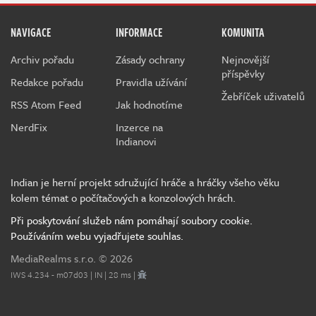
NAVIGACE
INFORMACE
KOMUNITA
Archiv pořadu
Zásady ochrany
Nejnovější
příspěvky
Redakce pořadu
Pravidla užívání
Žebříček uživatelů
RSS Atom Feed
Jak hodnotíme
NerdFix
Inzerce na
Indianovi
Indian je herní projekt sdružující hráče a hráčky všeho věku
kolem témat o počítačových a konzolových hrách.
Při poskytování služeb nám pomáhají soubory cookie.
Používáním webu vyjadřujete souhlas.
MediaRealms s.r.o.
© 2026
IWS 4.234 - m07d03 | IN | 28 ms |