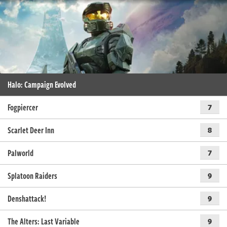
Halo: Campaign Evolved
Fogpiercer
7
Scarlet Deer Inn
8
Palworld
7
Splatoon Raiders
9
Denshattack!
9
The Alters: Last Variable
9