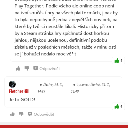
Play Together. Podle všeho ale online coop není
nativní součástí hry na všech platformách, jinak by
to byla nepochybně jedna z největších novinek, na
které by tvůrci neustále lákali. Historicky přitom
byla Steam stránka hry spíchnutá dost horkou
jehlou, nějakou ucelenou, definitivní podobu
získala až v posledních měsících, takže v minulosti
se jí bohužel nedalo moc věřit
4
Odpovědět
čtvrtek, 24. 2.,
Upraveno
čtvrtek, 24. 2.,
FletcherHill
14:39
14:40
Je to GOLD!
4
Odpovědět