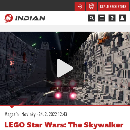
REALMERCH.STORE
Magazín
Recenze
Videa
Soutěže
Databáze
Komunita
Magazín
·
Novinky
·
24. 2. 2022 12:43
Redakce
LEGO Star Wars: The Skywalker