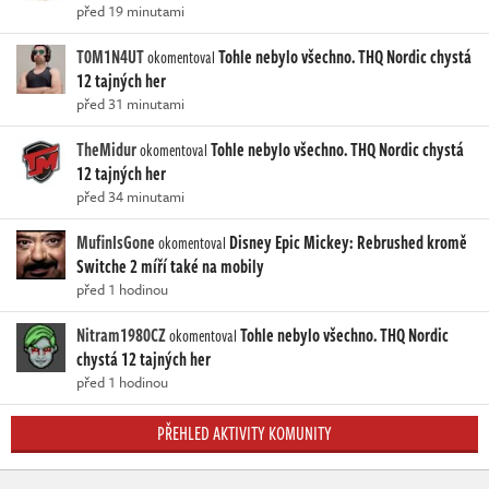
před 19 minutami
T0M1N4UT
Tohle nebylo všechno. THQ Nordic chystá
okomentoval
12 tajných her
před 31 minutami
TheMidur
Tohle nebylo všechno. THQ Nordic chystá
okomentoval
12 tajných her
před 34 minutami
MufinIsGone
Disney Epic Mickey: Rebrushed kromě
okomentoval
Switche 2 míří také na mobily
před 1 hodinou
Nitram1980CZ
Tohle nebylo všechno. THQ Nordic
okomentoval
chystá 12 tajných her
před 1 hodinou
PŘEHLED AKTIVITY KOMUNITY