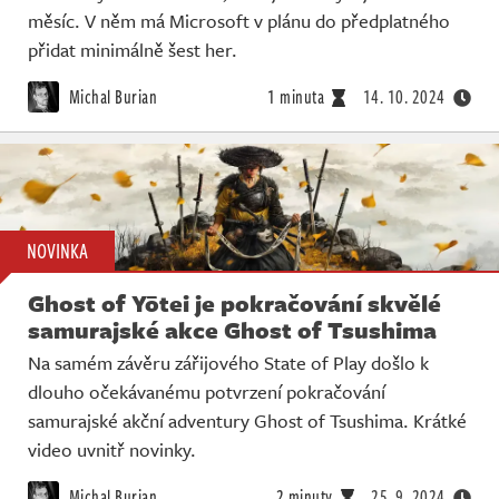
měsíc. V něm má Microsoft v plánu do předplatného
přidat minimálně šest her.
Michal Burian
1 minuta
14. 10. 2024
NOVINKA
Ghost of Yōtei je pokračování skvělé
samurajské akce Ghost of Tsushima
Na samém závěru zářijového State of Play došlo k
dlouho očekávanému potvrzení pokračování
samurajské akční adventury Ghost of Tsushima. Krátké
video uvnitř novinky.
Michal Burian
2 minuty
25. 9. 2024