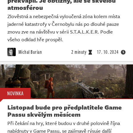
překvapil. Je obtížný, ale se skvělou
atmosférou
Zlověstná a nebezpečná vyloučená zóna kolem místa
jaderné katastrofy v Černobylu nás po dlouhé pauze
znovu zve na návštěvu v sérii S.T.A.L.K.E.R. Podle
všeho odklad hře prospěl.
Michal Burian
2 minuty
17. 10. 2024
NOVINKA
Listopad bude pro předplatitele Game
Passu skvělým měsícem
Při čekání na hry, které budou v druhé polovině října
nabídnuty v Game Passu, se zajímavě rýsuje další