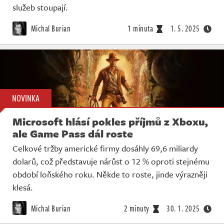
služeb stoupají.
Michal Burian
1 minuta
1. 5. 2025
NOVINKA
Microsoft hlásí pokles příjmů z Xboxu,
ale Game Pass dál roste
Celkové tržby americké firmy dosáhly 69,6 miliardy
dolarů, což představuje nárůst o 12 % oproti stejnému
období loňského roku. Někde to roste, jinde výrazněji
klesá.
Michal Burian
2 minuty
30. 1. 2025