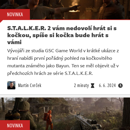
NOVINKA
S.T.A.L.K.E.R. 2 vám nedovolí hrát si s
kočkou, spíše si kočka bude hrát s
vámi
Vývojáři ze studia GSC Game World v krátké ukázce z
hraní nabídli první pořádný pohled na kočkovitého
mutanta známého jako Bayun. Ten se měl objevit už v
předchozích hrách ze série S.T.A.L.K.E.R.
Martin Cvrček
2 minuty
6. 6. 2024
NOVINKA