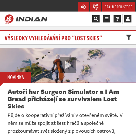
REALMERCH.STORE
Magazín
VÝSLEDKY VYHLEDÁVÁNÍ PRO "LOST SKIES"
Recenze
Videa
NOVINKA
Soutěže
Autoři her Surgeon Simulator a I Am
Databáze
Bread přicházejí se survivalem Lost
Skies
Komunita
Půjde o kooperativní přežívání v otevřeném světě. V
něm se může spojit až šest hráčů a společně
Redakce
prozkoumávat svět složený z plovoucích ostrovů,