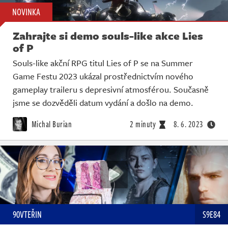
NOVINKA
Zahrajte si demo souls-like akce Lies
of P
Souls-like akční RPG titul Lies of P se na Summer
Game Festu 2023 ukázal prostřednictvím nového
gameplay traileru s depresivní atmosférou. Současně
jsme se dozvěděli datum vydání a došlo na demo.
Michal Burian
2 minuty
8. 6. 2023
90VTEŘIN
S9E84