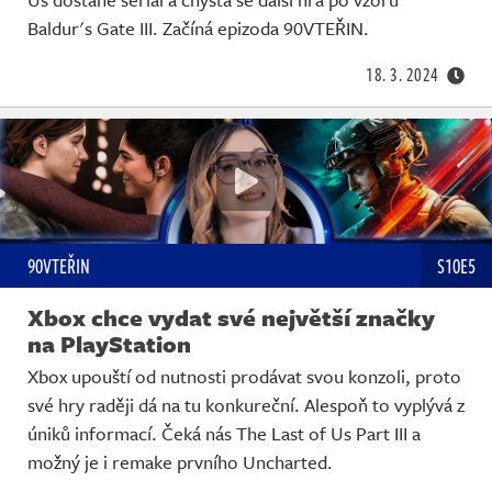
Baldur's Gate III. Začíná epizoda 90VTEŘIN.
18. 3. 2024
90VTEŘIN
S10E5
Xbox chce vydat své největší značky
na PlayStation
Xbox upouští od nutnosti prodávat svou konzoli, proto
své hry raději dá na tu konkureční. Alespoň to vyplývá z
úniků informací. Čeká nás The Last of Us Part III a
možný je i remake prvního Uncharted.