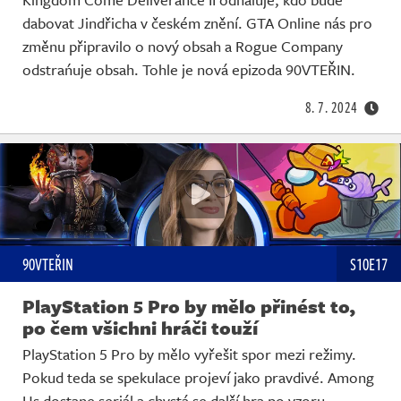
dabovat Jindřicha v českém znění. GTA Online nás pro
změnu připravilo o nový obsah a Rogue Company
odstrańuje obsah. Tohle je nová epizoda 90VTEŘIN.
8. 7. 2024
90VTEŘIN
S10E17
PlayStation 5 Pro by mělo přinést to,
po čem všichni hráči touží
PlayStation 5 Pro by mělo vyřešit spor mezi režimy.
Pokud teda se spekulace projeví jako pravdivé. Among
Us dostane seriál a chystá se další hra po vzoru