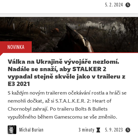
5. 2. 2024
NOVINKA
Válka na Ukrajině vývojáře nezlomí.
Nadále se snaží, aby STALKER 2
vypadal stejně skvěle jako v traileru z
E3 2021
S každým novým trailerem očekávání rostla a hráči se
nemohli dočkat, až si S.T.A.L.K.E.R. 2: Heart of
Chornobyl zahrají. Po traileru Bolts & Bullets
vypuštěného během Gamescomu se vše změnilo.
Michal Burian
3 minuty
5. 9. 2023