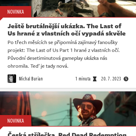
NOVINKA
Ještě brutálnější ukázka. The Last of
Us hrané z vlastních očí vypadá skvěle
Po třech měsících se připomíná zajímavý fanoušky
projekt: The Last of Us Part 1 hrané z vlastních očí.
Původní desetiminutová gameplay ukázka nás
ohromila. Teď je tady nová.
Michal Burian
1 minuta
20. 7. 2023
NOVINKA
Česká střílečka, Red Dead Redemption