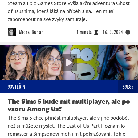
Steam a Epic Games Store vyšla akční adventura Ghost
of Tsushima, která láká na příběh Jina. Ten musí
zapomenout na své zvyky samuraje.
Michal Burian
1 minuta
16. 5. 2024
90VTEŘIN
S9E85
The Sims 5 bude mít multiplayer, ale po
vzoru Among Us?
The Sims 5 chce přinést multiplayer, ale v jiné podobě,
než si můžete myslet. The Last of Us Part Ii oznámilo
remaster a Simpsonovi mohli mít pokračování. Tohle