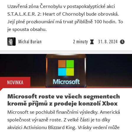
Uzavřená zóna Černobylu v postapokalyptické akci
S.T.A.L.K.E.R. 2: Heart of Chornobyl bude obrovská.
Její plné prozkoumání má trvat přibližně 100 hodin. To
je spousta obsahu.
Michal Burian
2 minuty
31. 8. 2024
NOVINKA
Microsoft roste ve všech segmentech
kromě příjmů z prodeje konzolí Xbox
Microsoft se pochlubil finančními výsledky. Americká
společnost výrazně roste. Z velké části je to díky
akvizici Activisionu Blizzard King. Vrásky vedení může