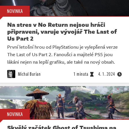
NOVINKA
Na stres v No Return nejsou hráči
připraveni, varuje vývojář The Last of
Us Part 2
První letošní hrou od PlayStationu je vylepšená verze
The Last of Us Part 2. Fanoušci a majitelé PS5 jsou
lákáni nejen na lepší grafiku, ale také na nový obsah.
Michal Burian
1 minuta
4. 1. 2024
NOVINKA
Skvělý začátek Ghost of Tsushima na