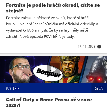
Fortnite je podle hráčů okradl, cítíte se
stejně?
Fortnite zakazuje některé ze skinů, které si hráči
koupili. Nejlepší herní písnička má oficiální videoklip a
vydavatel GTA 6 si myslí, že by se hry měly ještě
zdražit. Nová epizoda 90VTEŘIN je tady.
17. 11. 2023
90VTEŘIN
S9E73
Call of Duty v Game Passu až v roce
2025?!