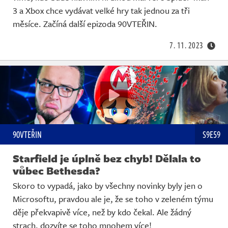
3 a Xbox chce vydávat velké hry tak jednou za tři
měsíce. Začíná další epizoda 90VTEŘIN.
7. 11. 2023
90VTEŘIN
S9E59
Starfield je úplně bez chyb! Dělala to
vůbec Bethesda?
Skoro to vypadá, jako by všechny novinky byly jen o
Microsoftu, pravdou ale je, že se toho v zeleném týmu
děje překvapivě více, než by kdo čekal. Ale žádný
strach, dozvíte se toho mnohem více!