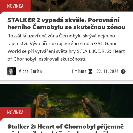
NOVINKA
STALKER 2 vypadá skvěle. Porovnání
herního Černobylu se skutečnou zónou
Rozsáhlá uzavřená zóna Černobylu skrývá nejedno
tajemství. Vývojáři z ukrajinského studia GSC Game
World se při vytváření světa hry S.T.A.L.K.E.R. 2: Heart
of Chornobyl inspirovali skutečností.
Michal Burian
1 minuta
22. 11. 2024
NOVINKA
Stalker 2: Heart of Chornobyl příjemně