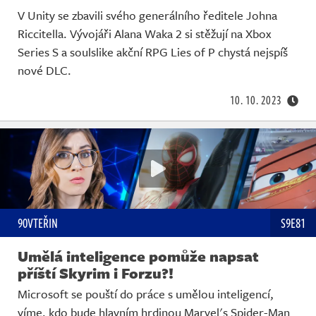
V Unity se zbavili svého generálního ředitele Johna
Riccitella. Vývojáři Alana Waka 2 si stěžují na Xbox
Series S a soulslike akční RPG Lies of P chystá nejspíš
nové DLC.
10. 10. 2023
90VTEŘIN
S9E81
Umělá inteligence pomůže napsat
příští Skyrim i Forzu?!
Microsoft se pouští do práce s umělou inteligencí,
víme, kdo bude hlavním hrdinou Marvel's Spider-Man