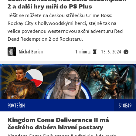
2 a další hry míří do PS Plus
Těšit se můžete na českou střílečku Crime Boss:
Rockay City s hollywoodskými herci, stejně tak na
velice povedenou westernovou akční adventuru Red
Dead Redemption 2 od Rockstaru.
Michal Burian
1 minuta
15. 5. 2024
90VTEŘIN
S10E49
Kingdom Come Deliverance II má
českého dabéra hlavní postavy
Kingdom Come Deliverance II odhaluje, kdo bude