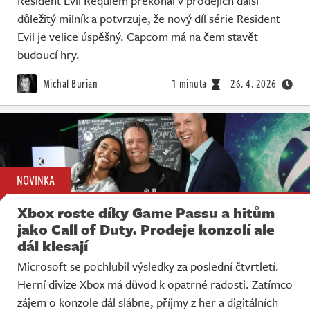
Resident Evil Requiem překonal v prodejích další
důležitý milník a potvrzuje, že nový díl série Resident
Evil je velice úspěšný. Capcom má na čem stavět
budoucí hry.
Michal Burian
1 minuta
26. 4. 2026
NOVINKA
Xbox roste díky Game Passu a hitům
jako Call of Duty. Prodeje konzolí ale
dál klesají
Microsoft se pochlubil výsledky za poslední čtvrtletí.
Herní divize Xbox má důvod k opatrné radosti. Zatímco
zájem o konzole dál slábne, příjmy z her a digitálních