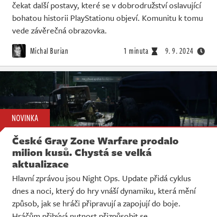
čekat další postavy, které se v dobrodružství oslavující
bohatou historii PlayStationu objeví. Komunitu k tomu
vede závěrečná obrazovka.
Michal Burian
1 minuta
9. 9. 2024
NOVINKA
České Gray Zone Warfare prodalo
milion kusů. Chystá se velká
aktualizace
Hlavní zprávou jsou Night Ops. Update přidá cyklus
dnes a noci, který do hry vnáší dynamiku, která mění
způsob, jak se hráči připravují a zapojují do boje.
Hráčům přibývá nutnost přizpůsobit se.