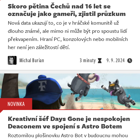
Skoro pětina Čechů nad 16 let se
označuje jako gameři, zjistil průzkum
Nová data ukazují to, co je v hráčské komunitě už
dlouho známé, ale mimo ni může být pro spoustu lidí
překvapením. Hraní PC, konzolových nebo mobilních
her není jen záležitostí dětí.
Michal Burian
3 minuty
9. 9. 2024
NOVINKA
Kreativní šéf Days Gone je nespokojen
Deaconem ve spojení s Astro Botem
Roztomilou plošinovku Astro Bot v budoucnu mohou