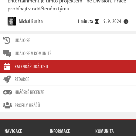
Entertainment je tímto projektem The Division. Práce
probíhají v odděleném týmu.
Michal Burian
1 minuta
9. 9. 2024
UDÁLO SE
UDÁLO SE V KOMUNITĚ
KALENDÁŘ UDÁLOSTÍ
REDAKCE
HRÁČSKÉ RECENZE
PROFILY HRÁČŮ
NAVIGACE
INFORMACE
KOMUNITA