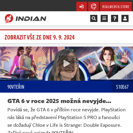
REALMERCH.STORE
Magazín
ZOBRAZIT VŠE ZE DNE 9. 9. 2024
Recenze
Videa
Soutěže
90VTEŘIN
S10E67
Databáze
GTA 6 v roce 2025 možná nevyjde...
Komunita
Povídá se, že GTA 6 v příštím roce nevyjde. PlayStation
nás láká na představení PlayStation 5 PRO a fanoušci
Redakce
se dožadují Chloe v Life is Strange: Double Exposure.
Začíná nová epizoda 90VTEŘIN.