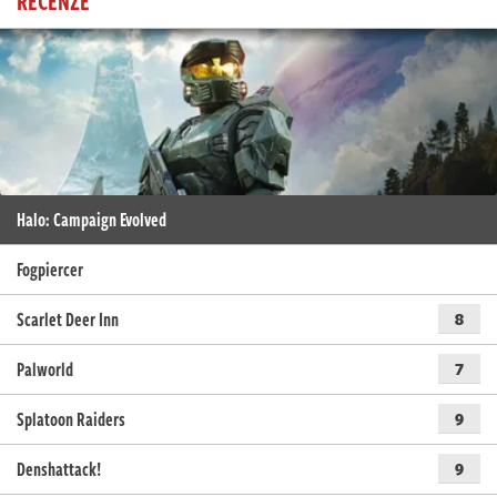
RECENZE
Halo: Campaign Evolved
Fogpiercer
Scarlet Deer Inn
8
Palworld
7
Splatoon Raiders
9
Denshattack!
9