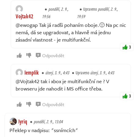
pondělí, 2. 9.,
Upraveno
pondělí, 2. 9.,
Vojtak42
19:56
19:59
@ewogap Tak já radši pohaním oboje.🙂 Na pc nic
nemá, dá se upgradovat, a hlavně má jednu
zásadní vlastnost - je multifunkční.
3
Odpovědět
lemplik
úterý, 3. 9., 4:43
Upraveno
úterý, 3. 9., 4:43
@Vojtak42 tak i xbox je multifunkční ne ? V
browseru jde nahodit i MS office třeba.
3
Odpovědět
lyriq
pondělí, 2. 9., 13:04
Překlep v nadpisu: "ssnímcích"