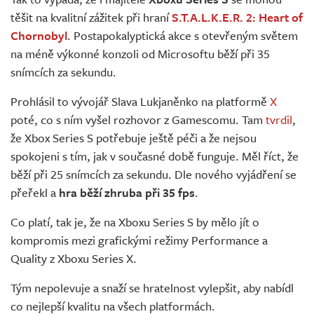
Živě
těšit na kvalitní zážitek při hraní
S.T.A.L.K.E.R. 2: Heart of
Chornobyl
. Postapokalyptická akce s otevřeným světem
na méně výkonné konzoli od Microsoftu běží při 35
snímcích za sekundu.
Prohlásil to vývojář Slava Lukjaněnko na platformě
X
poté, co s ním vyšel rozhovor z Gamescomu. Tam
tvrdil
,
že Xbox Series S potřebuje ještě péči a že nejsou
spokojeni s tím, jak v současné době funguje. Měl říct, že
běží při 25 snímcích za sekundu. Dle nového vyjádření se
přeřekl a
hra běží zhruba při 35 fps
.
Co platí, tak je, že na Xboxu Series S by mělo jít o
kompromis mezi grafickými režimy Performance a
Quality z Xboxu Series X.
Tým nepolevuje a snaží se hratelnost vylepšit, aby nabídl
co nejlepší kvalitu na všech platformách.