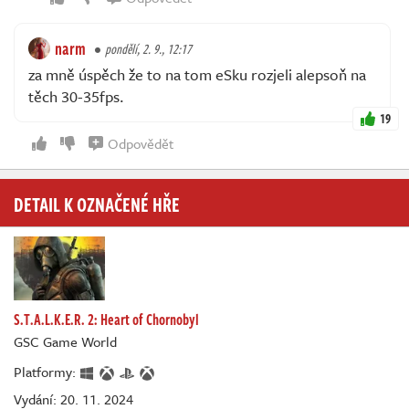
narm
pondělí, 2. 9., 12:17
za mně úspěch že to na tom eSku rozjeli alepsoň na
těch 30-35fps.
19
Odpovědět
DETAIL K OZNAČENÉ HŘE
S.T.A.L.K.E.R. 2: Heart of Chornobyl
GSC Game World
Platformy:
Vydání: 20. 11. 2024