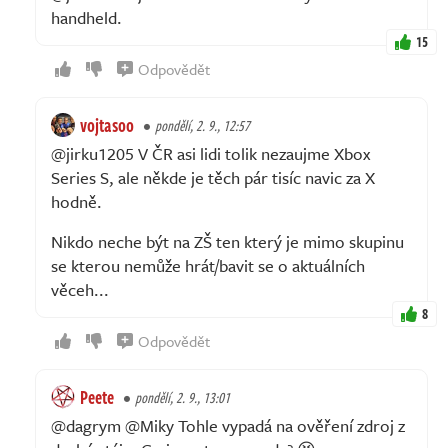
handheld.
15
Odpovědět
vojtasoo
pondělí, 2. 9., 12:57
@jirku1205 V ČR asi lidi tolik nezaujme Xbox
Series S, ale někde je těch pár tisíc navic za X
hodně.
Nikdo neche být na ZŠ ten který je mimo skupinu
se kterou nemůže hrát/bavit se o aktuálních
věceh...
8
Odpovědět
Peete
pondělí, 2. 9., 13:01
@dagrym @Miky Tohle vypadá na ověření zdroj z