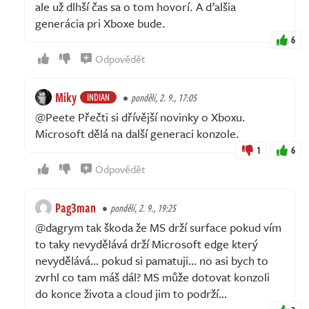
ale už dlhší čas sa o tom hovorí. A ďalšia
generácia pri Xboxe bude.
6
Odpovědět
Miky
INDIAN
pondělí, 2. 9., 17:05
@Peete Přečti si dřívější novinky o Xboxu.
Microsoft dělá na další generaci konzole.
1
6
Odpovědět
Pag3man
pondělí, 2. 9., 19:25
@dagrym tak škoda že MS drží surface pokud vím
to taky nevydělává drží Microsoft edge který
nevydělává… pokud si pamatuji… no asi bych to
zvrhl co tam máš dál? MS může dotovat konzoli
do konce života a cloud jim to podrží…