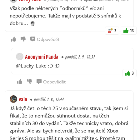
Však podle některých "odborníků" víc ani
nepotřebujeme. Takže mají v podstatě 5 snímků k
dobru...
2
13
Odpovědět
Anonymní Panda
pondělí, 2. 9., 18:37
@Lucky-Luke :D :D
3
Odpovědět
vain
pondělí, 2. 9., 12:44
Já když četl o těch 25 v současném stavu, tak jsem si
říkal, že to nemůžou stihnout dostat na těch
stabilních 30 do vydání. Takže technicky vzato, dobrá
zpráva. Ale asi bych netvrdil, že se majitelé Xbox
Series S mohou těšit na kvalitní zážitek. Prostě tam