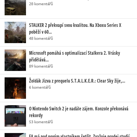
28 komentářů
STALKER 2 překvapí svou kvalitou. Na Xboxu Series X
poběží v 60…
48 komentářů
Microsoft pomáhá s optimalizací Stalkera 2. Vrásky
přidělává…
89 komentářů
Žoldák Jizva z prequelu S.T.A.L.K.E.R.: Clear Sky žije,…
6 komentářů
O Nintendo Switch 2 je nadále zájem. Konzole překonává
rekordy
53 komentářů
EA má pod novým vlastníkem šetřit. Zvažuje prodej studií