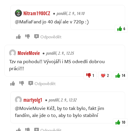
Nitram1980CZ
pondělí, 2. 9., 14:10
@MafiaFand jo 40 dají ale v 720p :)
6
Odpovědět
MovieMovie
pondělí, 2. 9., 12:25
Tzv na pohodu!! Vývojáři i MS odvedli dobrou
práci!!!
1
2
14
Odpovědět
martyolg1
pondělí, 2. 9., 12:32
@MovieMovie Kéž, by to tak bylo, fakt jim
fandím, ale jde o to, aby to bylo stabilní
10
Odpovědět