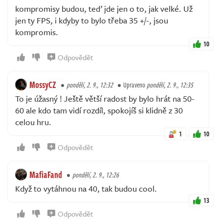
kompromisy budou, teď jde jen o to, jak velké. Už
jen ty FPS, i kdyby to bylo třeba 35 +/-, jsou
kompromis.
10
Odpovědět
MossyCZ
pondělí, 2. 9., 12:32
Upraveno
pondělí, 2. 9., 12:35
To je úžasný ! Ještě větší radost by bylo hrát na 50-
60 ale kdo tam vidí rozdíl, spokojíš si klidně z 30
celou hru.
1
10
Odpovědět
MafiaFand
pondělí, 2. 9., 12:26
Když to vytáhnou na 40, tak budou cool.
13
Odpovědět