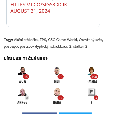
HTTPS://T.CO/SIGS3IXCIK
AUGUST 31, 2024
Tagy:
Akční střílečka
,
FPS
,
GSC Game World
,
Otevřený svět
,
post-apo
,
postapokalyptický
,
s.t.a.l.k.e.r. 2
,
stalker 2
LÍBIL SE TI ČLÁNEK?
15
10
108
WOW
MEH
HMMM
0
17
3
ARRGG
HAHA
F