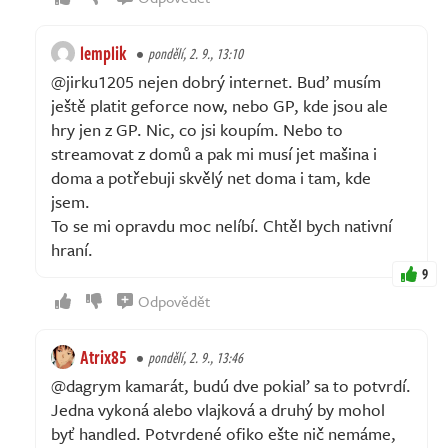
lemplik
pondělí, 2. 9., 13:10
@jirku1205 nejen dobrý internet. Buď musím
ještě platit geforce now, nebo GP, kde jsou ale
hry jen z GP. Nic, co jsi koupím. Nebo to
streamovat z domů a pak mi musí jet mašina i
doma a potřebuji skvělý net doma i tam, kde
jsem.
To se mi opravdu moc nelíbí. Chtěl bych nativní
hraní.
9
Odpovědět
Atrix85
pondělí, 2. 9., 13:46
@dagrym kamarát, budú dve pokiaľ sa to potvrdí.
Jedna vykoná alebo vlajková a druhý by mohol
byť handled. Potvrdené ofiko ešte nič nemáme,