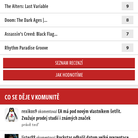
The Alters: Last Variable
9
Doom: The Dark Ages |…
8
Assassin’s Creed: Black Flag…
7
Rhythm Paradise Groove
9
SEZNAM RECENZÍ
JAK HODNOTÍME
CO SE DĚJE V KOMUNITĚ
rexikos9
EA má pod novým vlastníkem šetřit.
okomentoval
Zvažuje prodej studií i známých značek
právě teď
lister88
Rockstar odhalil datum velké prezentace
okomentoval