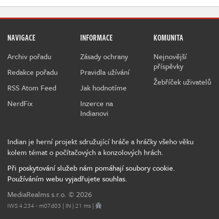
NAVIGACE
INFORMACE
KOMUNITA
Archiv pořadu
Zásady ochrany
Nejnovější
příspěvky
Redakce pořadu
Pravidla užívání
Žebříček uživatelů
RSS Atom Feed
Jak hodnotíme
NerdFix
Inzerce na
Indianovi
Indian je herní projekt sdružující hráče a hráčky všeho věku
kolem témat o počítačových a konzolových hrách.
Při poskytování služeb nám pomáhají soubory cookie.
Používáním webu vyjadřujete souhlas.
MediaRealms s.r.o.
© 2026
IWS 4.234 - m07d03 | IN | 21 ms |