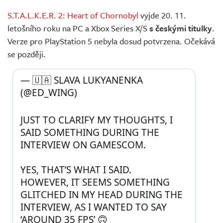
S.T.A.L.K.E.R. 2: Heart of Chornobyl
vyjde 20. 11.
letošního roku na PC a Xbox Series X/S
s českými titulky
.
Verze pro PlayStation 5 nebyla dosud potvrzena. Očekává
se později.
— 🇺🇦 SLAVA LUKYANENKA 
(@ED_WING) 
JUST TO CLARIFY MY THOUGHTS, I 
SAID SOMETHING DURING THE 
INTERVIEW ON GAMESCOM.
YES, THAT’S WHAT I SAID.
HOWEVER, IT SEEMS SOMETHING 
GLITCHED IN MY HEAD DURING THE 
INTERVIEW, AS I WANTED TO SAY 
‘AROUND 35 FPS’ 🙃 