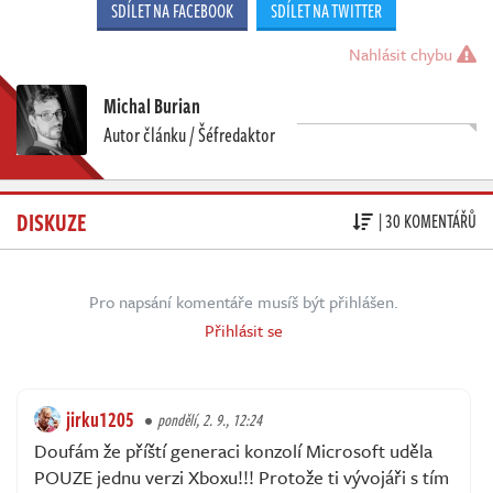
SDÍLET NA FACEBOOK
SDÍLET NA TWITTER
Nahlásit chybu
Michal Burian
Autor článku / Šéfredaktor
DISKUZE
| 30 KOMENTÁŘŮ
Pro napsání komentáře musíš být přihlášen.
Přihlásit se
jirku1205
pondělí, 2. 9., 12:24
Doufám že příští generaci konzolí Microsoft uděla
POUZE jednu verzi Xboxu!!! Protože ti vývojáři s tím