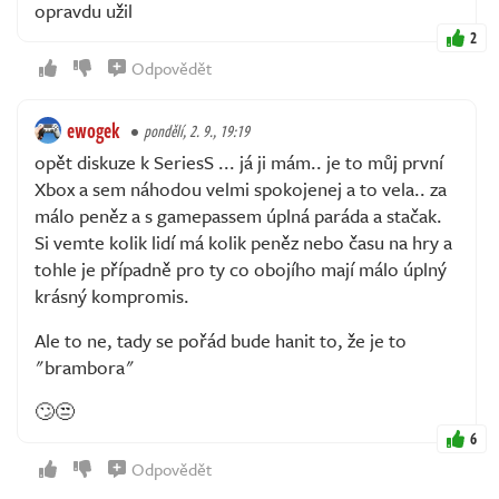
opravdu užil
2
Odpovědět
ewogek
pondělí, 2. 9., 19:19
opět diskuze k SeriesS ... já ji mám.. je to můj první
Xbox a sem náhodou velmi spokojenej a to vela.. za
málo peněz a s gamepassem úplná paráda a stačak.
Si vemte kolik lidí má kolik peněz nebo času na hry a
tohle je případně pro ty co obojího mají málo úplný
krásný kompromis.
Ale to ne, tady se pořád bude hanit to, že je to
"brambora"
🙄😒
6
Odpovědět