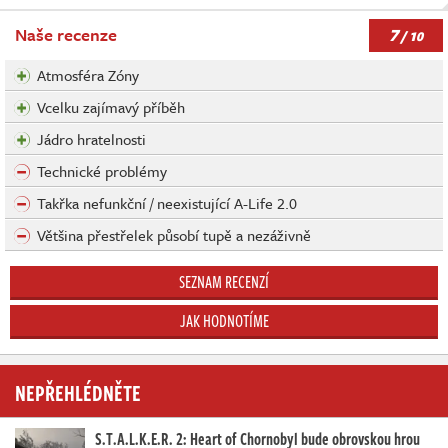
7
Naše recenze
/ 10
Atmosféra Zóny
Vcelku zajímavý příběh
Jádro hratelnosti
Technické problémy
Takřka nefunkční / neexistující A-Life 2.0
Většina přestřelek působí tupě a nezáživně
SEZNAM RECENZÍ
JAK HODNOTÍME
NEPŘEHLÉDNĚTE
S.T.A.L.K.E.R. 2: Heart of Chornobyl bude obrovskou hrou