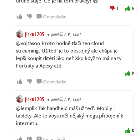
druhé stáje. Co je na tom pravdy? 😆
1
6
Odpovědět
jirku1205
pondělí, 2. 9., 13:01
@vojtasoo Proto hodně tlačí ten cloud
streaming. Už teď je to obstojný ale chápu je
lepší koupit dítěti Sko než Xko když to má na ty
Fortnity a Apexy atd.
9
Odpovědět
jirku1205
pondělí, 2. 9., 13:03
@lemplik Tak handheld máš už teď. Mobily i
tablety. Ale to abys měl nějaký mega připojení k
internetu.
8
Odpovědět