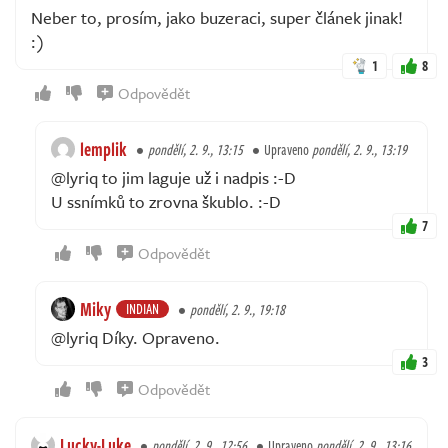
Neber to, prosím, jako buzeraci, super článek jinak!
:)
1
8
Odpovědět
lemplik
pondělí, 2. 9., 13:15
Upraveno
pondělí, 2. 9., 13:19
@lyriq to jim laguje už i nadpis :-D
U ssnímků to zrovna škublo. :-D
7
Odpovědět
Miky
INDIAN
pondělí, 2. 9., 19:18
@lyriq Díky. Opraveno.
3
Odpovědět
Lucky-Luke
pondělí, 2. 9., 12:56
Upraveno
pondělí, 2. 9., 13:16