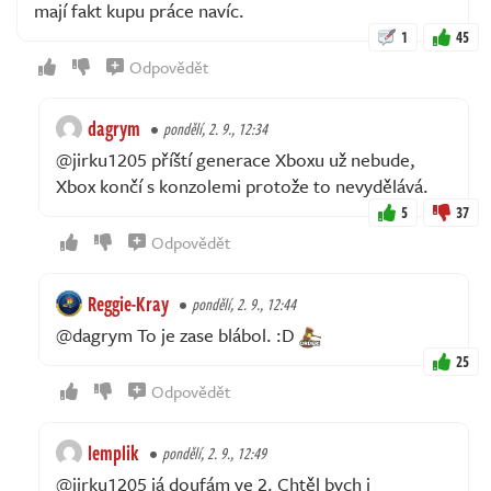
mají fakt kupu práce navíc.
1
45
Odpovědět
dagrym
pondělí, 2. 9., 12:34
@jirku1205 příští generace Xboxu už nebude,
Xbox končí s konzolemi protože to nevydělává.
5
37
Odpovědět
Reggie-Kray
pondělí, 2. 9., 12:44
@dagrym To je zase blábol. :D
25
Odpovědět
lemplik
pondělí, 2. 9., 12:49
@jirku1205 já doufám ve 2. Chtěl bych i