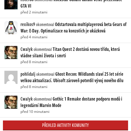
GTA VI
před 2 minutami
rexikos9
Odstartovala multiplayerová beta Gears of
okomentoval
War: E-Day. Optimalizace na konzolích je ukázková
před 4 minutami
Cwalyk
Titan Quest 2 dostává novou třídu, která
okomentoval
vládne silami života i smrti
před 8 minutami
pohlidalj
Ghost Recon: Wildlands slaví 25 let série
okomentoval
velkou aktualizací. Ubisoft zároveň potvrdil vývoj nového dílu
před 8 minutami
Cwalyk
Gothic 1 Remake dostane podporu modů i
okomentoval
legendární Marvin Mode
před 10 minutami
PŘEHLED AKTIVITY KOMUNITY