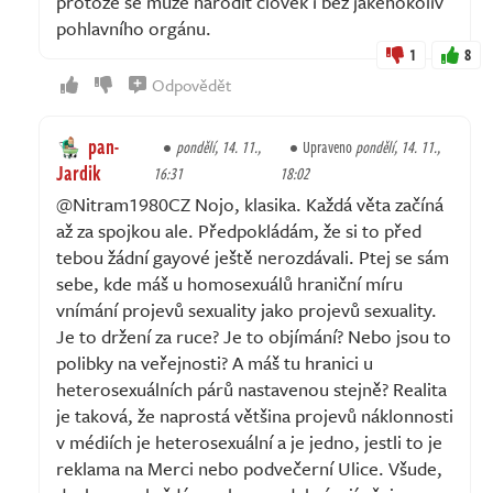
protože se může narodit člověk i bez jakéhokoliv
pohlavního orgánu.
1
8
Odpovědět
pan-
pondělí, 14. 11.,
Upraveno
pondělí, 14. 11.,
Jardik
16:31
18:02
@Nitram1980CZ Nojo, klasika. Každá věta začíná
až za spojkou ale. Předpokládám, že si to před
tebou žádní gayové ještě nerozdávali. Ptej se sám
sebe, kde máš u homosexuálů hraniční míru
vnímání projevů sexuality jako projevů sexuality.
Je to držení za ruce? Je to objímání? Nebo jsou to
polibky na veřejnosti? A máš tu hranici u
heterosexuálních párů nastavenou stejně? Realita
je taková, že naprostá většina projevů náklonnosti
v médiích je heterosexuální a je jedno, jestli to je
reklama na Merci nebo podvečerní Ulice. Všude,