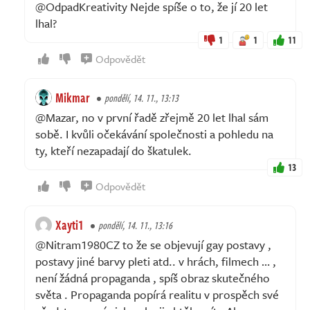
@OdpadKreativity Nejde spíše o to, že jí 20 let
lhal?
1
1
11
Odpovědět
Mikmar
pondělí, 14. 11., 13:13
@Mazar, no v první řadě zřejmě 20 let lhal sám
sobě. I kvůli očekávání společnosti a pohledu na
ty, kteří nezapadají do škatulek.
13
Odpovědět
Xayti1
pondělí, 14. 11., 13:16
@Nitram1980CZ to že se objevují gay postavy ,
postavy jiné barvy pleti atd.. v hrách, filmech … ,
není žádná propaganda , spíš obraz skutečného
světa . Propaganda popírá realitu v prospěch své