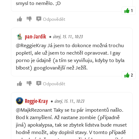
smysl to nemělo. ;D
1
Odpovědět
pan-Jardik
úterý, 15. 11., 10:23
@ReggieKray Já jsem to dokonce možná trochu
popletl, ale už jsem to nechtěl opravovat. I gay
porno je údajně (a tím se vyviňuju, kdyby to byla
blbost) googlovanější než Ježíš.
2
Odpovědět
Reggie-Kray
úterý, 15. 11., 10:23
@MajkRezonant Taky se tu pár impotentů našlo.
Bod k zamyšlení. Až nastane zombie (případně
jiná) apokalypsa, tak se zbytek lidstva bude muset
hodně množit, aby doplnil stavy. V tomto případě