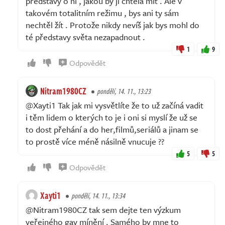
představy o ní , jakou by ji chtěla mít . Ale v
takovém totalitním režimu , bys ani ty sám
nechtěl žít . Protože nikdy nevíš jak bys mohl do
té představy světa nezapadnout .
1
9
Odpovědět
Nitram1980CZ
pondělí, 14. 11., 13:23
@Xayti1 Tak jak mi vysvětlíte že to už začíná vadit
i těm lidem o kterých to je i oni si myslí že už se
to dost přehání a do her,filmů,seriálů a jinam se
to prostě více méně násilně vnucuje ??
5
5
Odpovědět
Xayti1
pondělí, 14. 11., 13:34
@Nitram1980CZ tak sem dejte ten výzkum
veřejného gay mínění . Samého by mne to