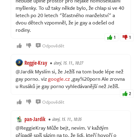
nebude úplně prostor pro nějaké homosexuální
myšlenky. To už taky někde bylo, že chlap si ve 40
letech po 20 letech "šťastného manželství" a
dvou dětech vzpomněl, že je gay a odešel od
rodiny.
1
1
Odpovědět
Reggie-Kray
úterý, 15. 11., 10:27
@Jardik Myslím si, že Ježíš na tom bude lépe než
gay porno. viz
google.cz
,gay%20porn Ale zrovna
u Rusáků je gay porno vyhledávanější než Ježíš.
2
Odpovědět
pan-Jardik
úterý, 15. 11., 10:35
@ReggieKray Může bejt, nevim. V každým
případě spíš sázim na to, že lidi, kteří hovoří o