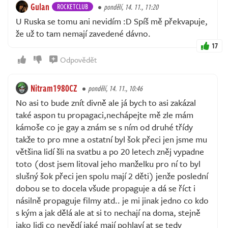
Gulan
ROCKETCLUB
pondělí, 14. 11., 11:20
U Ruska se tomu ani nevidím :D Spíš mě překvapuje,
že už to tam nemají zavedené dávno.
17
Odpovědět
Nitram1980CZ
pondělí, 14. 11., 10:46
No asi to bude znít divně ale já bych to asi zakázal
také aspon tu propagaci,nechápejte mě zle mám
kámoše co je gay a znám se s ním od druhé třídy
takže to pro mne a ostatní byl šok přeci jen jsme mu
většina lidí šli na svatbu a po 20 letech zněj vypadne
toto (dost jsem litoval jeho manželku pro ní to byl
slušný šok přeci jen spolu mají 2 děti) jenže poslední
dobou se to docela všude propaguje a dá se říct i
násilně propaguje filmy atd.. je mi jinak jedno co kdo
s kým a jak dělá ale at si to nechají na doma, stejně
jako lidi co nevědí jaké mají pohlaví at se tedy