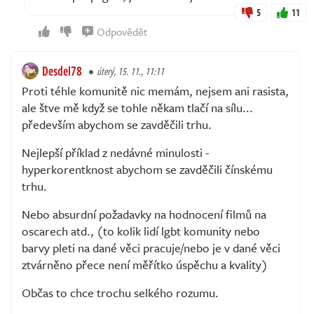
5
11
Odpovědět
Desdel78
úterý, 15. 11., 11:11
Proti téhle komunitě nic memám, nejsem ani rasista,
ale štve mě když se tohle někam tlačí na sílu...
především abychom se zavděčili trhu.
Nejlepší příklad z nedávné minulosti -
hyperkorentknost abychom se zavděčili čínskému
trhu.
Nebo absurdní požadavky na hodnocení filmů na
oscarech atd., (to kolik lidí lgbt komunity nebo
barvy pleti na dané věci pracuje/nebo je v dané věci
ztvárněno přece není měřítko úspěchu a kvality)
Občas to chce trochu selkého rozumu.