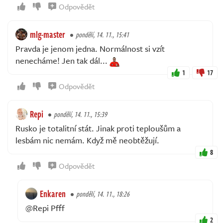
Odpovědět
mlg-master
pondělí, 14. 11., 15:41
Pravda je jenom jedna. Normálnost si vzít
nenecháme! Jen tak dál...
1
17
Odpovědět
Repi
pondělí, 14. 11., 15:39
Rusko je totalitní stát. Jinak proti teploušům a
lesbám nic nemám. Když mě neobtěžují.
8
Odpovědět
Enkaren
pondělí, 14. 11., 18:26
@Repi Pfff
2