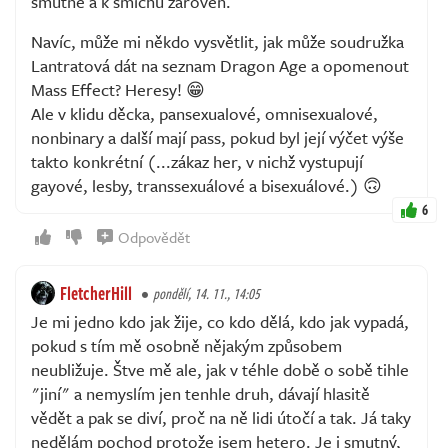
smutné a k smíchu zároveň.
Navíc, může mi někdo vysvětlit, jak může soudružka
Lantratová dát na seznam Dragon Age a opomenout
Mass Effect? Heresy! 😁
Ale v klidu děcka, pansexualové, omnisexualové,
nonbinary a další mají pass, pokud byl její výčet výše
takto konkrétní (...zákaz her, v nichž vystupují
gayové, lesby, transsexuálové a bisexuálové.) 🙃
6
Odpovědět
FletcherHill
pondělí, 14. 11., 14:05
Je mi jedno kdo jak žije, co kdo dělá, kdo jak vypadá,
pokud s tím mě osobně nějakým způsobem
neubližuje. Štve mě ale, jak v téhle době o sobě tihle
"jiní" a nemyslím jen tenhle druh, dávají hlasitě
vědět a pak se diví, proč na ně lidi útočí a tak. Já taky
nedělám pochod protože jsem hetero. Je i smutný,