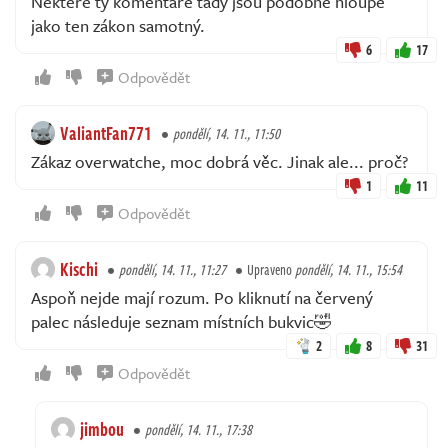
Některé ty komentáře tady jsou podobně hloupé
jako ten zákon samotný.
6
17
Odpovědět
ValiantFan771
pondělí, 14. 11., 11:50
Zákaz overwatche, moc dobrá věc. Jinak ale... proč?
1
11
Odpovědět
Kischi
pondělí, 14. 11., 11:27
Upraveno
pondělí, 14. 11., 15:54
Aspoň nejde mají rozum. Po kliknutí na červený
palec následuje seznam místních bukvic🤣
2
8
31
Odpovědět
jimbou
pondělí, 14. 11., 17:38