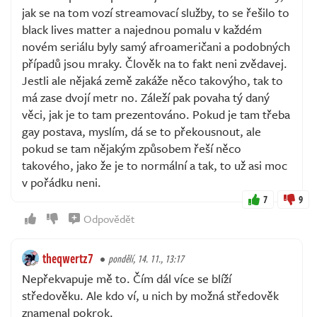
jak se na tom vozí streamovací služby, to se řešilo to
black lives matter a najednou pomalu v každém
novém seriálu byly samý afroameričani a podobných
případů jsou mraky. Člověk na to fakt neni zvědavej.
Jestli ale nějaká země zakáže něco takovýho, tak to
má zase dvojí metr no. Záleží pak povaha tý daný
věci, jak je to tam prezentováno. Pokud je tam třeba
gay postava, myslím, dá se to překousnout, ale
pokud se tam nějakým způsobem řeší něco
takového, jako že je to normální a tak, to už asi moc
v pořádku neni.
7
9
Odpovědět
theqwertz7
pondělí, 14. 11., 13:17
Nepřekvapuje mě to. Čím dál více se blíží
středověku. Ale kdo ví, u nich by možná středověk
znamenal pokrok.