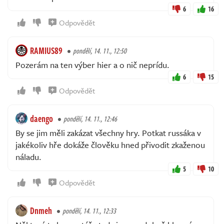
6
16
Odpovědět
RAMIUS89
pondělí, 14. 11., 12:50
Pozerám na ten výber hier a o nič neprídu.
6
15
Odpovědět
daengo
pondělí, 14. 11., 12:46
By se jim měli zakázat všechny hry. Potkat russáka v
jakékoliv hře dokáže člověku hned přivodit zkaženou
náladu.
5
10
Odpovědět
Dnmeh
pondělí, 14. 11., 12:33