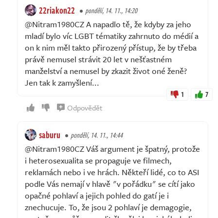
22riakon22
pondělí, 14. 11., 14:20
@Nitram1980CZ A napadlo tě, že kdyby za jeho
mladí bylo víc LGBT tématiky zahrnuto do médií a
on k nim měl takto přirozený přístup, že by třeba
právě nemusel strávit 20 let v nešťastném
manželství a nemusel by zkazit život oné ženě?
Jen tak k zamyšlení...
1
7
Odpovědět
saburu
pondělí, 14. 11., 14:44
@Nitram1980CZ Váš argument je špatný, protože
i heterosexualita se propaguje ve filmech,
reklamách nebo i ve hrách. Někteří lidé, co to ASI
podle Vás nemají v hlavě "v pořádku" se cítí jako
opačné pohlaví a jejich pohled do gatí je i
znechucuje. To, že jsou 2 pohlaví je demagogie,