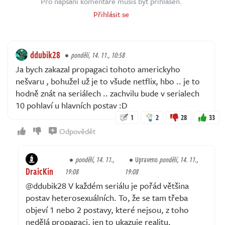
Pro napsání komentáře musíš být přihlášen.
Přihlásit se
ddubik28
pondělí, 14. 11., 10:58
Ja bych zakazal propagaci tohoto americkyho
nešvaru , bohužel už je to všude netflix, hbo .. je to
hodně znát na seriálech .. zachvilu bude v serialech
10 pohlaví u hlavních postav :D
1
2
28
33
Odpovědět
pondělí, 14. 11.,
Upraveno
pondělí, 14. 11.,
DraicKin
19:08
19:08
@ddubik28 V každém seriálu je pořád většina
postav heterosexuálních. To, že se tam třeba
objeví 1 nebo 2 postavy, které nejsou, z toho
nedělá propagaci, jen to ukazuje realitu.