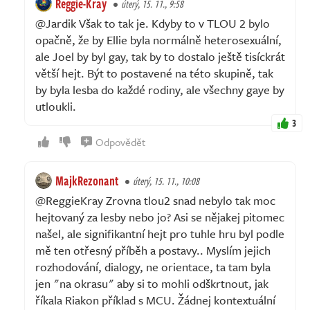
Reggie-Kray
úterý, 15. 11., 9:58
@Jardik Však to tak je. Kdyby to v TLOU 2 bylo
opačně, že by Ellie byla normálně heterosexuální,
ale Joel by byl gay, tak by to dostalo ještě tisíckrát
větší hejt. Být to postavené na této skupině, tak
by byla lesba do každé rodiny, ale všechny gaye by
utloukli.
3
Odpovědět
MajkRezonant
úterý, 15. 11., 10:08
@ReggieKray Zrovna tlou2 snad nebylo tak moc
hejtovaný za lesby nebo jo? Asi se nějakej pitomec
našel, ale signifikantní hejt pro tuhle hru byl podle
mě ten otřesný příběh a postavy.. Myslím jejich
rozhodování, dialogy, ne orientace, ta tam byla
jen "na okrasu" aby si to mohli odškrtnout, jak
říkala Riakon příklad s MCU. Žádnej kontextuální