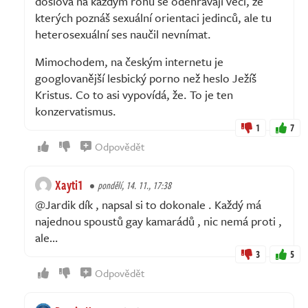
doslova na každým rohu se odehrávají věci, ze
kterých poznáš sexuální orientaci jedinců, ale tu
heterosexuální ses naučil nevnímat.
Mimochodem, na českým internetu je
googlovanější lesbický porno než heslo Ježíš
Kristus. Co to asi vypovídá, že. To je ten
konzervatismus.
1
7
Odpovědět
Xayti1
pondělí, 14. 11., 17:38
@Jardik dík , napsal si to dokonale . Každý má
najednou spoustů gay kamarádů , nic nemá proti ,
ale…
3
5
Odpovědět