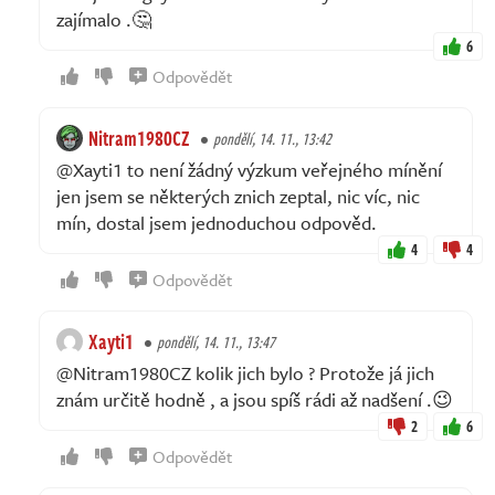
zajímalo .🤔
6
Odpovědět
Nitram1980CZ
pondělí, 14. 11., 13:42
@Xayti1 to není žádný výzkum veřejného mínění
jen jsem se některých znich zeptal, nic víc, nic
mín, dostal jsem jednoduchou odpověd.
4
4
Odpovědět
Xayti1
pondělí, 14. 11., 13:47
@Nitram1980CZ kolik jich bylo ? Protože já jich
znám určitě hodně , a jsou spíš rádi až nadšení .😉
2
6
Odpovědět