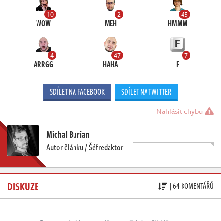
10
2
45
WOW
MEH
HMMM
4
47
7
ARRGG
HAHA
F
SDÍLET NA FACEBOOK
SDÍLET NA TWITTER
Nahlásit chybu
Michal Burian
Autor článku / Šéfredaktor
DISKUZE
| 64 KOMENTÁŘŮ