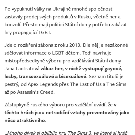
Živě
Po vypuknutí války na Ukrajině mnohé společnosti
zastavily prodej svých produktů v Rusku, včetně her a
konzolí. Přesto mají politici Státní dumy potřebu zakázat
hry propagující LGBT.
Jde o rozšíření zákona z roku 2013. Dle něj je nezákonné
sdělovat informace o LGBT dětem. Teď navrhuje
místopředsedkyně výboru pro vzdělávání Státní dumy
Jana Lantratová
zákaz her, v nichž vystupují gayové,
lesby, transsexuálové a bisexuálové
. Seznam titulů je
pestrý, od Apex Legends přes The Last of Us a The Sims
až po Assassin's Creed.
Zástupkyně ruského výboru pro vzdělání uvádí, že
v
těchto hrách jsou netradiční vztahy prezentovány jako
něco atraktivního
.
„Mnoho dívek si oblíbilo hru The Sims 3, ve které si hráč