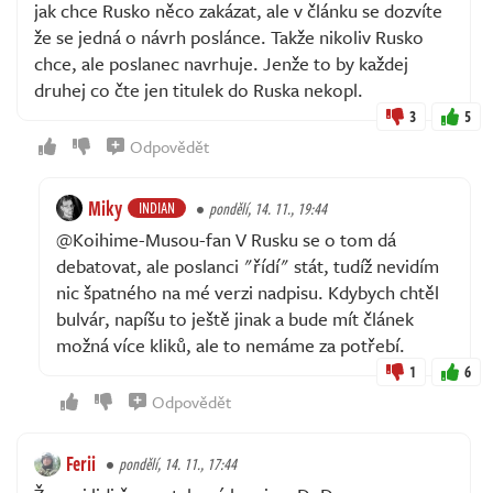
jak chce Rusko něco zakázat, ale v článku se dozvíte
že se jedná o návrh poslánce. Takže nikoliv Rusko
chce, ale poslanec navrhuje. Jenže to by každej
druhej co čte jen titulek do Ruska nekopl.
3
5
Odpovědět
Miky
INDIAN
pondělí, 14. 11., 19:44
@Koihime-Musou-fan V Rusku se o tom dá
debatovat, ale poslanci "řídí" stát, tudíž nevidím
nic špatného na mé verzi nadpisu. Kdybych chtěl
bulvár, napíšu to ještě jinak a bude mít článek
možná více kliků, ale to nemáme za potřebí.
1
6
Odpovědět
Ferii
pondělí, 14. 11., 17:44