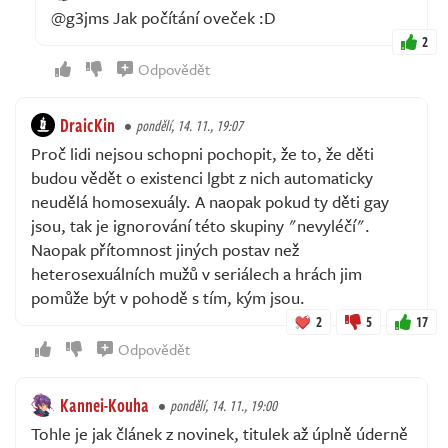
@g3jms Jak počítání oveček :D
2
Odpovědět
DraicKin
pondělí, 14. 11., 19:07
Proč lidi nejsou schopni pochopit, že to, že děti
budou vědět o existenci lgbt z nich automaticky
neudělá homosexuály. A naopak pokud ty děti gay
jsou, tak je ignorování této skupiny "nevyléčí".
Naopak přítomnost jiných postav než
heterosexuálních mužů v seriálech a hrách jim
pomůže být v pohodě s tím, kým jsou.
2
5
17
Odpovědět
Kannei-Kouha
pondělí, 14. 11., 19:00
Tohle je jak článek z novinek, titulek až úplně úderně