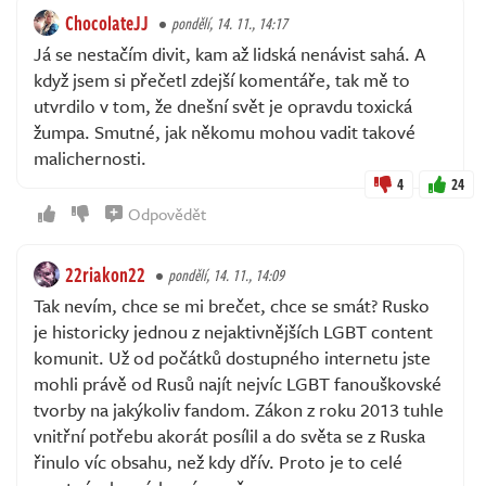
ChocolateJJ
pondělí, 14. 11., 14:17
Já se nestačím divit, kam až lidská nenávist sahá. A
když jsem si přečetl zdejší komentáře, tak mě to
utvrdilo v tom, že dnešní svět je opravdu toxická
žumpa. Smutné, jak někomu mohou vadit takové
malichernosti.
4
24
Odpovědět
22riakon22
pondělí, 14. 11., 14:09
Tak nevím, chce se mi brečet, chce se smát? Rusko
je historicky jednou z nejaktivnějších LGBT content
komunit. Už od počátků dostupného internetu jste
mohli právě od Rusů najít nejvíc LGBT fanouškovské
tvorby na jakýkoliv fandom. Zákon z roku 2013 tuhle
vnitřní potřebu akorát posílil a do světa se z Ruska
řinulo víc obsahu, než kdy dřív. Proto je to celé