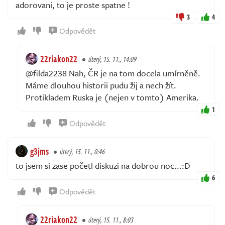
adorovani, to je proste spatne !
3
4
Odpovědět
22riakon22
úterý, 15. 11., 14:09
@filda2238 Nah, ČR je na tom docela umírněně.
Máme dlouhou historii pudu žij a nech žít.
Protikladem Ruska je (nejen v tomto) Amerika.
1
Odpovědět
g3jms
úterý, 15. 11., 0:46
to jsem si zase početl diskuzi na dobrou noc...:D
6
Odpovědět
22riakon22
úterý, 15. 11., 8:03