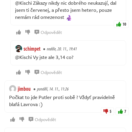
@Kischi Zákazy nikdy nic dobrého neukazují, dal
jsem ti červenej, a přesto jsem hetero, pouze
nemám rád omezenost
10
Odpovědět
schimpet
neděle, 20. 11., 19:41
@Kischi Vy jste ale 3,14 co?
Odpovědět
jimbou
pondělí, 14. 11., 11:26
Počkat to jde Putler proti sobě ? Vždyť pravidelně
blafá Lavrova :)
5
7
Odpovědět