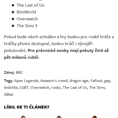
The Last of Us
RimWorld
Overwatch
The Sims 3
Pokud bude návrh schválen a hry budou pro ruské hráče a
hráčky přesto dostupné, budou hráči i vývojáři
pokutováni.
Pro právnické osoby mají pokuty činit až
pět milionů rublů
.
Zdroj:
BBC
Tagy:
Apex Legends
,
Assassin's creed
,
dragon age
,
Fallout
,
gay
,
lesbička
,
LGBT
,
Overwatch
,
rusko
,
The Last of Us
,
The Sims
,
Zákaz
LÍBIL SE TI ČLÁNEK?