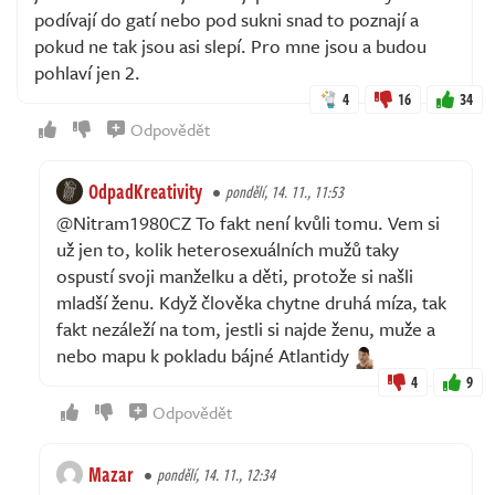
podívají do gatí nebo pod sukni snad to poznají a
pokud ne tak jsou asi slepí. Pro mne jsou a budou
pohlaví jen 2.
4
16
34
Odpovědět
OdpadKreativity
pondělí, 14. 11., 11:53
@Nitram1980CZ To fakt není kvůli tomu. Vem si
už jen to, kolik heterosexuálních mužů taky
ospustí svoji manželku a děti, protože si našli
mladší ženu. Když člověka chytne druhá míza, tak
fakt nezáleží na tom, jestli si najde ženu, muže a
nebo mapu k pokladu bájné Atlantidy
4
9
Odpovědět
Mazar
pondělí, 14. 11., 12:34