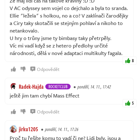
Že maj lidi čas na takové kraviny :D :D
V AC odyssey sem vojel co dejchalo a byla to sranda.
Ellie "ležela" s holkou, no a co? V zaklínači čarodějky
a Ciry taky skotačili se stejným pohlaví a nikoho to
netankovalo.
U hry o trůny jsme ty bimbasy taky přetrpěly.
Víc mi vadí když se z hetero předlohy určité
národnosti, dělá v nové adaptaci multikulty fagala.
8
Odpovědět
Radek-Hajda
ROCKETCLUB
pondělí, 14. 11., 17:42
ještě jim tam chybí Mass Effect
5
Odpovědět
jirku1205
pondělí, 14. 11., 17:26
Proč tu řešíte komu to vadí či ne? Lidi byly, jsou a