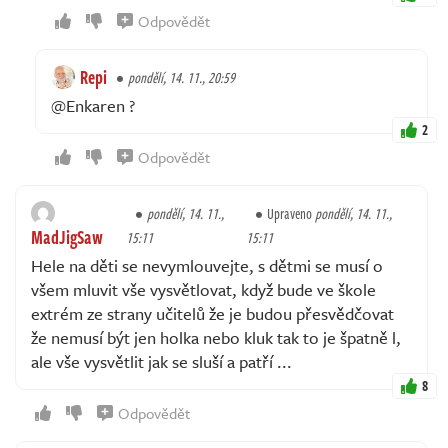
Odpovědět
Repi
pondělí, 14. 11., 20:59
@Enkaren ?
2
Odpovědět
pondělí, 14. 11.,
Upraveno
pondělí, 14. 11.,
MadJigSaw
15:11
15:11
Hele na děti se nevymlouvejte, s dětmi se musí o
všem mluvit vše vysvětlovat, když bude ve škole
extrém ze strany učitelů že je budou přesvědčovat
že nemusí být jen holka nebo kluk tak to je špatně l,
ale vše vysvětlit jak se sluší a patří ...
8
Odpovědět