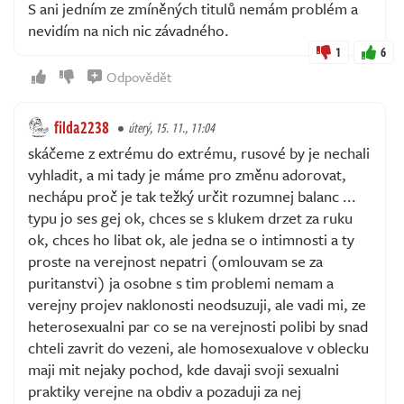
S ani jedním ze zmíněných titulů nemám problém a
nevidím na nich nic závadného.
1
6
Odpovědět
filda2238
úterý, 15. 11., 11:04
skáčeme z extrému do extrému, rusové by je nechali
vyhladit, a mi tady je máme pro změnu adorovat,
nechápu proč je tak težký určit rozumnej balanc ...
typu jo ses gej ok, chces se s klukem drzet za ruku
ok, chces ho libat ok, ale jedna se o intimnosti a ty
proste na verejnost nepatri (omlouvam se za
puritanstvi) ja osobne s tim problemi nemam a
verejny projev naklonosti neodsuzuji, ale vadi mi, ze
heterosexualni par co se na verejnosti polibi by snad
chteli zavrit do vezeni, ale homosexualove v oblecku
maji mit nejaky pochod, kde davaji svoji sexualni
praktiky verejne na obdiv a pozaduji za nej