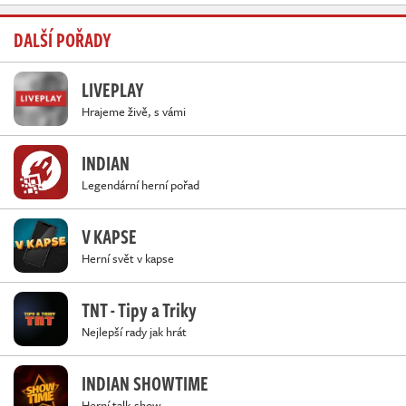
DALŠÍ POŘADY
LIVEPLAY
Hrajeme živě, s vámi
INDIAN
Legendární herní pořad
V KAPSE
Herní svět v kapse
TNT - Tipy a Triky
Nejlepší rady jak hrát
INDIAN SHOWTIME
Herní talk-show