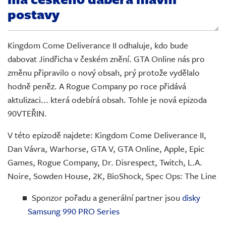
Živě
postavy
Kingdom Come Deliverance II odhaluje, kdo bude
dabovat Jindřicha v českém znění. GTA Online nás pro
změnu připravilo o nový obsah, prý protože vydělalo
hodně peněz. A Rogue Company po roce přidává
aktulizaci... která odebírá obsah. Tohle je nová epizoda
90VTEŘIN.
V této epizodě najdete: Kingdom Come Deliverance II,
Dan Vávra, Warhorse, GTA V, GTA Online, Apple, Epic
Games, Rogue Company, Dr. Disrespect, Twitch, L.A.
Noire, Sowden House, 2K, BioShock, Spec Ops: The Line
Sponzor pořadu a generální partner jsou
disky
Samsung 990 PRO Series