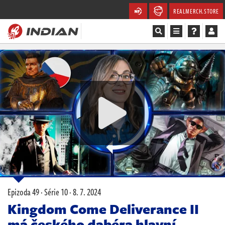
REALMERCH.STORE
Magazín
Recenze
Videa
Soutěže
Databáze
Komunita
Epizoda 49 · Série 10 ·
8. 7. 2024
Redakce
Kingdom Come Deliverance II
má českého dabéra hlavní