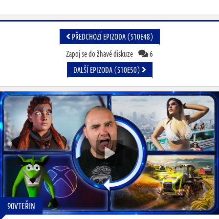
PŘEDCHOZÍ EPIZODA (S10E48)
Zapoj se do žhavé diskuze
6
DALŠÍ EPIZODA (S10E50)
90VTEŘIN