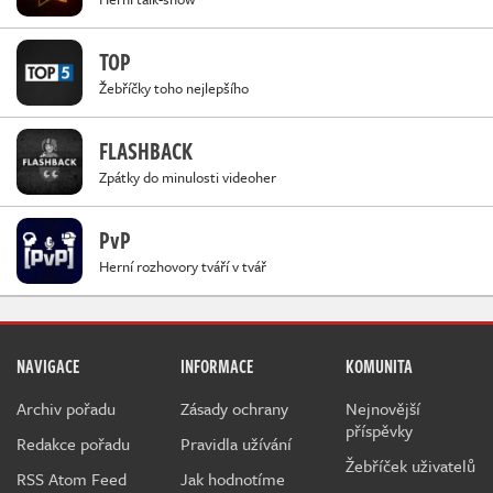
TOP
Žebříčky toho nejlepšího
FLASHBACK
Zpátky do minulosti videoher
PvP
Herní rozhovory tváří v tvář
NAVIGACE
INFORMACE
KOMUNITA
Archiv pořadu
Zásady ochrany
Nejnovější
příspěvky
Redakce pořadu
Pravidla užívání
Žebříček uživatelů
RSS Atom Feed
Jak hodnotíme