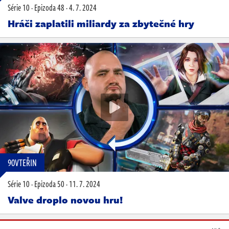
Série 10
·
Epizoda 48
·
4. 7. 2024
Hráči zaplatili miliardy za zbytečné hry
90VTEŘIN
Série 10
·
Epizoda 50
·
11. 7. 2024
Valve droplo novou hru!