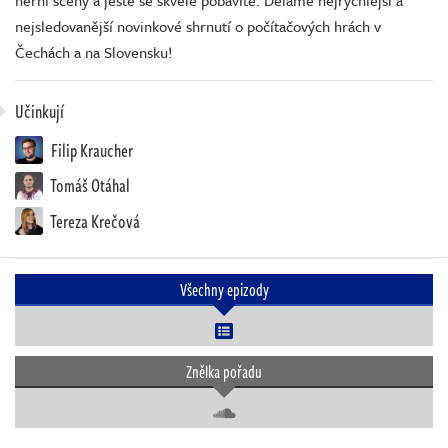
herní scény a ještě se skvěle pobavíte. Děláme nejrychlejší a
nejsledovanější novinkové shrnutí o počítačových hrách v
Čechách a na Slovensku!
Učinkují
Filip Kraucher
Tomáš Otáhal
Tereza Krečová
Všechny epizody
Znělka pořadu