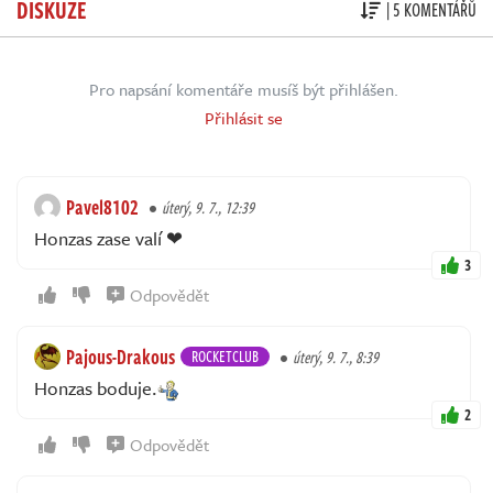
DISKUZE
| 5 KOMENTÁŘŮ
Pro napsání komentáře musíš být přihlášen.
Přihlásit se
Pavel8102
úterý, 9. 7., 12:39
Honzas zase valí ❤
3
Odpovědět
Pajous-Drakous
ROCKETCLUB
úterý, 9. 7., 8:39
Honzas boduje.
2
Odpovědět