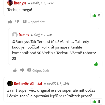
Ronnyss
pondělí, 8. 7., 18:32
Terka je mega!
10
Odpovědět
Damos
úterý, 9. 7., 6:45
@Ronnyss Tak Terka si tě už všimla... Tak tedy
budu jen počítat, kolikrát jsi napsal tenhle
komentář pod 90 Vteřin s Terkou. Včetně tohoto:
23
3
Odpovědět
DestinyDejvOfficial
pondělí, 8. 7., 18:19
Za mě super věc, originál je sice super ale mít občas
i české znění je opoznání lepší herní zážitek prostě.
13