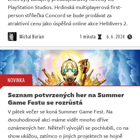
PlayStation Studios. Hrdinská multiplayerová first-
person střílečka Concord se bude prodávat za
atraktivní cenu jako úspěšná online akce Helldivers 2.
Michal Burian
1 minuta
6. 6. 2024
NOVINKA
Seznam potvrzených her na Summer
Game Festu se rozrůstá
V pátek večer se koná Summer Game Fest. Na
dvouhodinové akci máme vidět mnoho dříve
oznámených her. Někteří vývojáři se pochlubili, co na
show ukážou, zatímco o jiných projektech se hojně