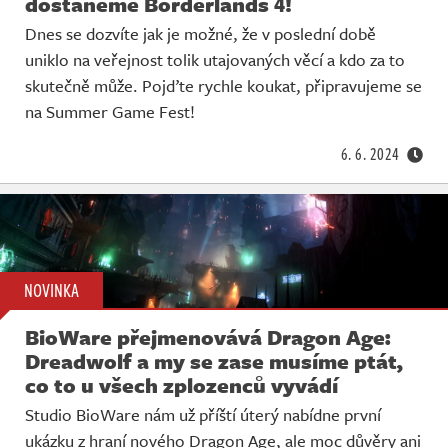
dostaneme Borderlands 4!
Dnes se dozvíte jak je možné, že v poslední době
uniklo na veřejnost tolik utajovaných věcí a kdo za to
skutečně může. Pojďte rychle koukat, připravujeme se
na Summer Game Fest!
6. 6. 2024
NOVINKA
BioWare přejmenovává Dragon Age:
Dreadwolf a my se zase musíme ptát,
co to u všech zplozenců vyvádí
Studio BioWare nám už příští úterý nabídne první
ukázku z hraní nového Dragon Age, ale moc důvěry ani