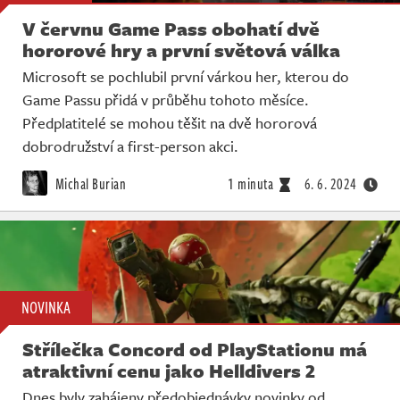
V červnu Game Pass obohatí dvě
hororové hry a první světová válka
Microsoft se pochlubil první várkou her, kterou do
Game Passu přidá v průběhu tohoto měsíce.
Předplatitelé se mohou těšit na dvě hororová
dobrodružství a first-person akci.
Michal Burian
1 minuta
6. 6. 2024
NOVINKA
Střílečka Concord od PlayStationu má
atraktivní cenu jako Helldivers 2
Dnes byly zahájeny předobjednávky novinky od