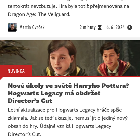
tentokrát nevzbuzuje. Hra byla totiž přejmenována na
Dragon Age: The Veilguard.
Martin Cvrček
2 minuty
6. 6. 2024
NOVINKA
Nové úkoly ve světě Harryho Pottera?
Hogwarts Legacy má obdržet
Director’s Cut
Letní aktualizace pro Hogwarts Legacy hráče spíše
zklamala. Jak se teď ukazuje, nemusí jít o jediný nový
obsah do hry. Údajně vzniká Hogwarts Legacy
Director’s Cut.