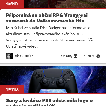
NOVINKA
Připomíná se akční RPG Vranygrai
zasazené do Velkomoravské říše
Ivan Kubal ze studia Dire Badger nás informoval o
aktuálním stavu připravovaného akčního RPG
Vranygrai, které je zasazeno do Velkomoravské říše.
Uvnitř nové video.
Michal Burian
2 minuty
6. 6. 2024
NOVINKA
Sony z krabice PS5 odstranila logo o
podpoře rozlišení 8K