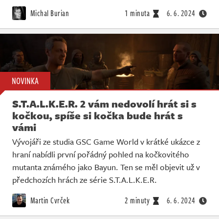
Živě
Michal Burian
1 minuta
6. 6. 2024
NOVINKA
S.T.A.L.K.E.R. 2 vám nedovolí hrát si s
kočkou, spíše si kočka bude hrát s
vámi
Vývojáři ze studia GSC Game World v krátké ukázce z
hraní nabídli první pořádný pohled na kočkovitého
mutanta známého jako Bayun. Ten se měl objevit už v
předchozích hrách ze série S.T.A.L.K.E.R.
Martin Cvrček
2 minuty
6. 6. 2024