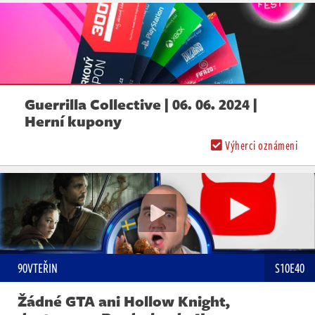
Guerrilla Collective | 06. 06. 2024 |
Herní kupony
Výherci oznámeni
90VTEŘIN
S10E40
Žádné GTA ani Hollow Knight,