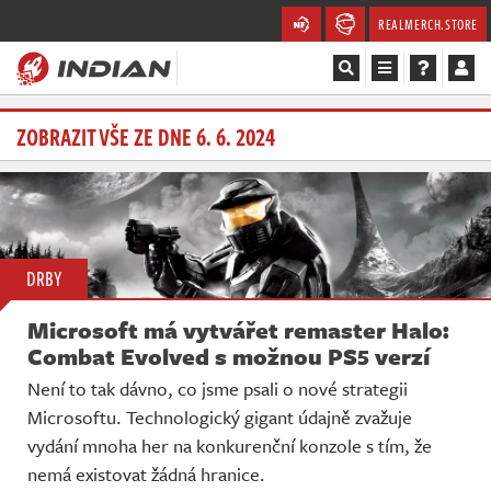
REALMERCH.STORE
Magazín
ZOBRAZIT VŠE ZE DNE 6. 6. 2024
Recenze
Videa
DRBY
Soutěže
Microsoft má vytvářet remaster Halo:
Databáze
Combat Evolved s možnou PS5 verzí
Není to tak dávno, co jsme psali o nové strategii
Komunita
Microsoftu. Technologický gigant údajně zvažuje
vydání mnoha her na konkurenční konzole s tím, že
Redakce
nemá existovat žádná hranice.