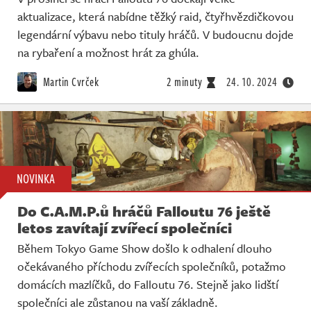
aktualizace, která nabídne těžký raid, čtyřhvězdičkovou
legendární výbavu nebo tituly hráčů. V budoucnu dojde
na rybaření a možnost hrát za ghúla.
Martin Cvrček
2 minuty
24. 10. 2024
NOVINKA
Do C.A.M.P.ů hráčů Falloutu 76 ještě
letos zavítají zvířecí společníci
Během Tokyo Game Show došlo k odhalení dlouho
očekávaného příchodu zvířecích společníků, potažmo
domácích mazlíčků, do Falloutu 76. Stejně jako lidští
společníci ale zůstanou na vaší základně.