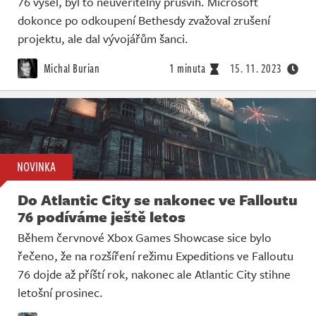
76 vyšel, byl to neuvěřitelný průšvih. Microsoft
dokonce po odkoupení Bethesdy zvažoval zrušení
projektu, ale dal vývojářům šanci.
Michal Burian
1 minuta
15. 11. 2023
NOVINKA
Do Atlantic City se nakonec ve Falloutu
76 podíváme ještě letos
Během červnové Xbox Games Showcase sice bylo
řečeno, že na rozšíření režimu Expeditions ve Falloutu
76 dojde až příští rok, nakonec ale Atlantic City stihne
letošní prosinec.