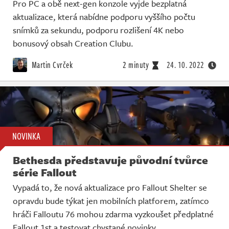
Pro PC a obě next-gen konzole vyjde bezplatná
aktualizace, která nabídne podporu vyššího počtu
snímků za sekundu, podporu rozlišení 4K nebo
bonusový obsah Creation Clubu.
Martin Cvrček
2 minuty
24. 10. 2022
NOVINKA
Bethesda představuje původní tvůrce
série Fallout
Vypadá to, že nová aktualizace pro Fallout Shelter se
opravdu bude týkat jen mobilních platforem, zatímco
hráči Falloutu 76 mohou zdarma vyzkoušet předplatné
Fallout 1st a testovat chystané novinky.