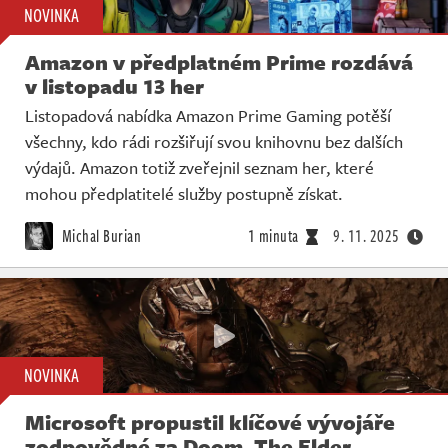
NOVINKA
Amazon v předplatném Prime rozdává
v listopadu 13 her
Listopadová nabídka Amazon Prime Gaming potěší
všechny, kdo rádi rozšiřují svou knihovnu bez dalších
výdajů. Amazon totiž zveřejnil seznam her, které
mohou předplatitelé služby postupně získat.
Michal Burian
1 minuta
9. 11. 2025
NOVINKA
Microsoft propustil klíčové vývojáře
zodpovědné za Doom, The Elder