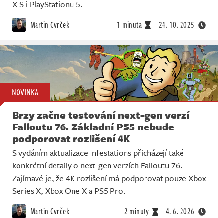
Živě
X|S i PlayStationu 5.
Martin Cvrček
1 minuta
24. 10. 2025
NOVINKA
Brzy začne testování next-gen verzí
Falloutu 76. Základní PS5 nebude
podporovat rozlišení 4K
S vydáním aktualizace Infestations přicházejí také
konkrétní detaily o next-gen verzích Falloutu 76.
Zajímavé je, že 4K rozlišení má podporovat pouze Xbox
Series X, Xbox One X a PS5 Pro.
Martin Cvrček
2 minuty
4. 6. 2026