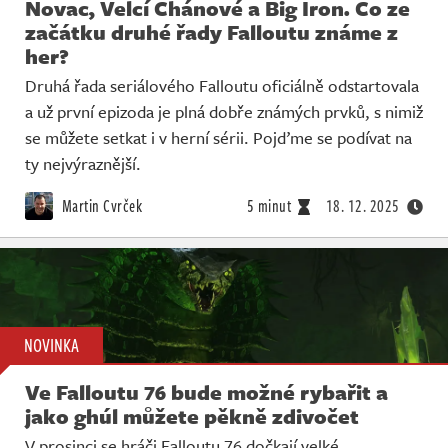
Novac, Velcí Chánové a Big Iron. Co ze
začátku druhé řady Falloutu známe z
her?
Druhá řada seriálového Falloutu oficiálně odstartovala
a už první epizoda je plná dobře známých prvků, s nimiž
se můžete setkat i v herní sérii. Pojďme se podívat na
ty nejvýraznější.
Martin Cvrček
5 minut
18. 12. 2025
NOVINKA
Ve Falloutu 76 bude možné rybařit a
jako ghúl můžete pěkně zdivočet
V prosinci se hráči Falloutu 76 dočkají velké