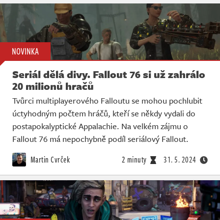
NOVINKA
Seriál dělá divy. Fallout 76 si už zahrálo
20 milionů hračů
Tvůrci multiplayerového Falloutu se mohou pochlubit
úctyhodným počtem hráčů, kteří se někdy vydali do
postapokalyptické Appalachie. Na velkém zájmu o
Fallout 76 má nepochybně podíl seriálový Fallout.
Martin Cvrček
2 minuty
31. 5. 2024