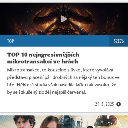
TOP
S2E76
TOP 10 nejagresivnějších
mikrotransakcí ve hrách
Mikrotransakce, to kouzelné slůvko, které vyvolává
představu placení pár drobných za nějaký ten bonus ve
hře. Některá studia však nasadila laťku tak vysoko, že
by se i zkušený zloděj nejspíš červenal.
29. 3. 2025