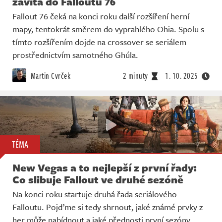
zavítá do Falloutu 76
Fallout 76 čeká na konci roku další rozšíření herní
mapy, tentokrát směrem do vyprahlého Ohia. Spolu s
tímto rozšířením dojde na crossover se seriálem
prostřednictvím samotného Ghúla.
Martin Cvrček
2 minuty
1. 10. 2025
TÉMA
New Vegas a to nejlepší z první řady:
Co slibuje Fallout ve druhé sezóně
Na konci roku startuje druhá řada seriálového
Falloutu. Pojďme si tedy shrnout, jaké známé prvky z
her může nabídnout a jaké přednosti první sezóny