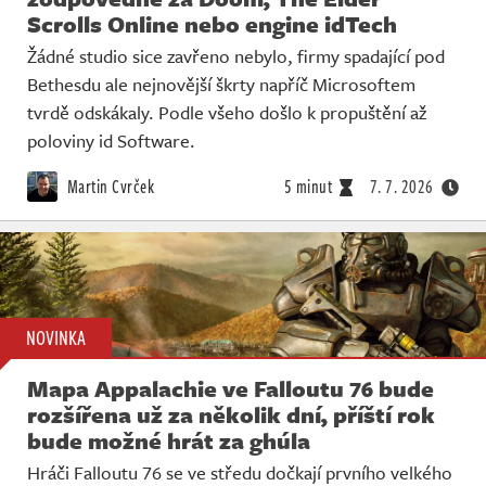
Scrolls Online nebo engine idTech
Žádné studio sice zavřeno nebylo, firmy spadající pod
Bethesdu ale nejnovější škrty napříč Microsoftem
tvrdě odskákaly. Podle všeho došlo k propuštění až
poloviny id Software.
Martin Cvrček
5 minut
7. 7. 2026
NOVINKA
Mapa Appalachie ve Falloutu 76 bude
rozšířena už za několik dní, příští rok
bude možné hrát za ghúla
Hráči Falloutu 76 se ve středu dočkají prvního velkého