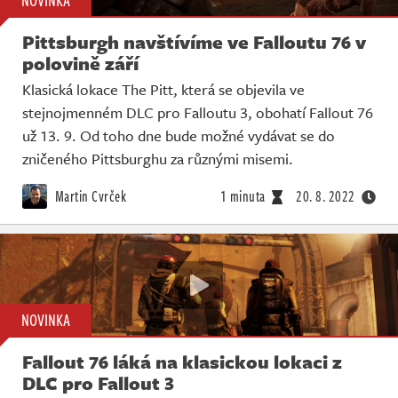
NOVINKA
Pittsburgh navštívíme ve Falloutu 76 v
polovině září
Klasická lokace The Pitt, která se objevila ve
stejnojmenném DLC pro Falloutu 3, obohatí Fallout 76
už 13. 9. Od toho dne bude možné vydávat se do
zničeného Pittsburghu za různými misemi.
Martin Cvrček
1 minuta
20. 8. 2022
NOVINKA
Fallout 76 láká na klasickou lokaci z
DLC pro Fallout 3