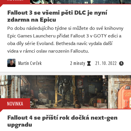
Fallout 3 se všemi pěti DLC je nyní
zdarma na Epicu
Po dobu následujícího týdne si můžete do své knihovny
Epic Games Launcheru přidat Fallout 3 v GOTY edici a
oba díly série Evoland. Bethesda navíc vydala další
videa v rámci oslav narozenin Falloutu.
Martin Cvrček
2 minuty
21. 10. 2022
NOVINKA
Fallout 4 se příští rok dočká next-gen
upgradu