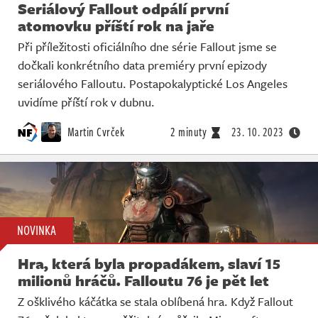
Seriálový Fallout odpálí první
atomovku příští rok na jaře
Při příležitosti oficiálního dne série Fallout jsme se
dočkali konkrétního data premiéry první epizody
seriálového Falloutu. Postapokalyptické Los Angeles
uvidíme příští rok v dubnu.
Martin Cvrček
2 minuty
23. 10. 2023
NOVINKA
Hra, která byla propadákem, slaví 15
milionů hráčů. Falloutu 76 je pět let
Z ošklivého káčátka se stala oblíbená hra. Když Fallout