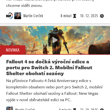
chceme vidět znovu.
Martin Cvrček
8 minut
10. 12. 2025
NOVINKA
Fallout 4 se dočká výroční edice a
portu pro Switch 2. Mobilní Fallout
Shelter obohatí sezóny
Na příznivce Falloutu 4 čeká Anniversary edice s
kompletním obsahem nebo port pro Switch 2, mobilní
Fallout Shelter obohatí sezóny a Fallout: New Vegas
vyjde v nové sběratelské edici na PC.
Martin Cvrček
4 minuty
23. 10. 2025