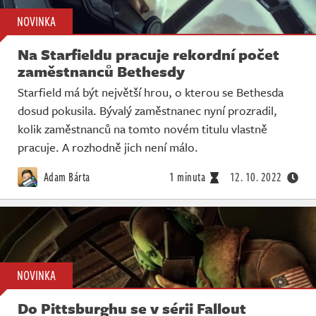
NOVINKA
Na Starfieldu pracuje rekordní počet
zaměstnanců Bethesdy
Starfield má být největší hrou, o kterou se Bethesda
dosud pokusila. Bývalý zaměstnanec nyní prozradil,
kolik zaměstnanců na tomto novém titulu vlastně
pracuje. A rozhodně jich není málo.
Adam Bárta
1 minuta
12. 10. 2022
NOVINKA
Do Pittsburghu se v sérii Fallout