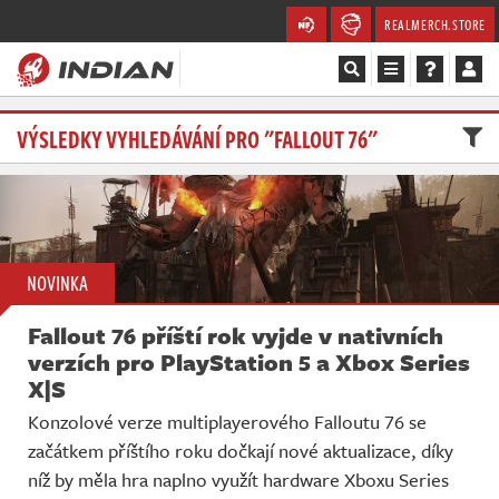
REALMERCH.STORE
Magazín
VÝSLEDKY VYHLEDÁVÁNÍ PRO "FALLOUT 76"
Recenze
Videa
NOVINKA
Soutěže
Fallout 76 příští rok vyjde v nativních
Databáze
verzích pro PlayStation 5 a Xbox Series
X|S
Komunita
Konzolové verze multiplayerového Falloutu 76 se
začátkem příštího roku dočkají nové aktualizace, díky
Redakce
níž by měla hra naplno využít hardware Xboxu Series