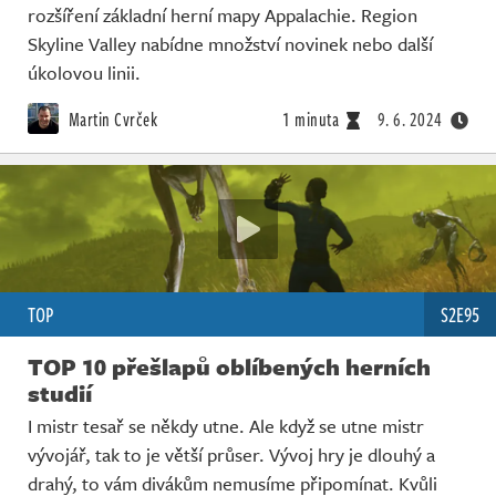
rozšíření základní herní mapy Appalachie. Region
Skyline Valley nabídne množství novinek nebo další
úkolovou linii.
Martin Cvrček
1 minuta
9. 6. 2024
TOP
S2E95
TOP 10 přešlapů oblíbených herních
studií
I mistr tesař se někdy utne. Ale když se utne mistr
vývojář, tak to je větší průser. Vývoj hry je dlouhý a
drahý, to vám divákům nemusíme připomínat. Kvůli