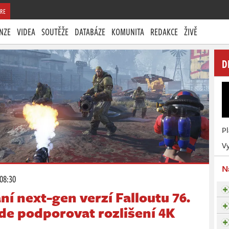
RE
NZE
VIDEA
SOUTĚŽE
DATABÁZE
KOMUNITA
REDAKCE
ŽIVĚ
D
P
Vy
N
 08:30
ní next-gen verzí Falloutu 76.
de podporovat rozlišení 4K