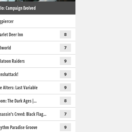
lo: Campaign Evolved
gpiercer
arlet Deer Inn
8
lworld
7
latoon Raiders
9
nshattack!
9
e Alters: Last Variable
9
om: The Dark Ages |…
8
sassin’s Creed: Black Flag…
7
ythm Paradise Groove
9