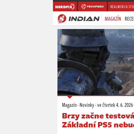
REALMERCH.STO
MAGAZÍN
RECE
Magazín
·
Novinky
·
ve čtvrtek
4. 6. 2026
Brzy začne testová
Základní PS5 nebu