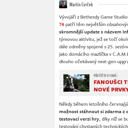
Martin Cvrček
Vývojáři z Bethesdy Game Studios 
76
patří těm největším obsahovým 
skromnější update s názvem Inf
týmovou aktivitu, jež se točí oko
dále odměny spojené s 25. sezóno
jako domácího mazlíčka v C.A.M.P
dlouho očekávaný next-gen upgr
FANOUŠCI T
NOVÉ PRVKY
Někdy během letošního června/j
možnost stáhnout si zdarma z
testovací verzi hry
, díky níž se 
testování chystaných technických 