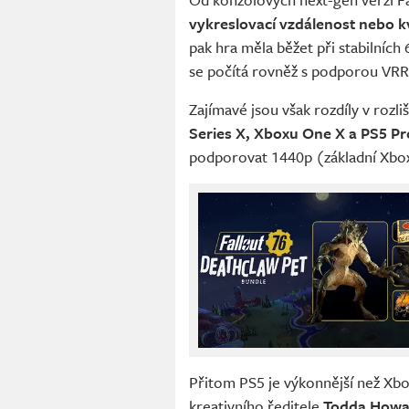
vykreslovací vzdálenost nebo kva
pak hra měla běžet při stabilních
se počítá rovněž s podporou VRR
Zajímavé jsou však rozdíly v rozli
Series X, Xboxu One X a PS5 Pr
podporovat 1440p (základní Xbox 
Přitom PS5 je výkonnější než Xbo
kreativního ředitele
Todda Howa