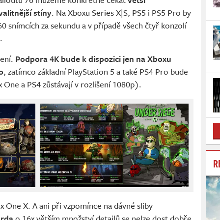
litnější stíny
. Na Xboxu Series X|S, PS5 i PS5 Pro by
 60 snímcích za sekundu a v případě všech čtyř konzolí
.
šení.
Podpora 4K bude k dispozici jen na Xboxu
o
, zatímco základní PlayStation 5 a také PS4 Pro bude
One a PS4 zůstávají v rozlišení 1080p).
R
x One X. A ani při vzpomínce na dávné sliby
rda
o 16x větším množství detailů se nelze dost dobře