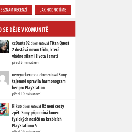
SEZNAM RECENZÍ
JAK HODNOTÍME
O SE DĚJE V KOMUNITĚ
czDante92
Titan Quest
okomentoval
2 dostává novou třídu, která
vládne silami života i smrti
před 5 minutami
newyorkeru-s-a
Sony
okomentoval
tajemně upravila harmonogram
her pro PlayStation
před 19 minutami
Rikuo
Už není cesty
okomentoval
zpět. Sony připomíná konec
fyzických nosičů na krabicích
PlayStationu 5
před 28 minutami