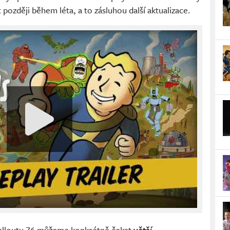
 později během léta, a to zásluhou další aktualizace.
alloutu 76 můžeme konkrétně čekat
větší