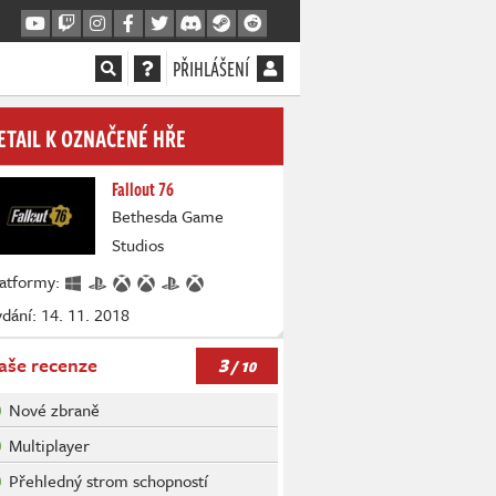
PŘIHLÁŠENÍ
ETAIL K OZNAČENÉ HŘE
Fallout 76
Bethesda Game
Studios
latformy:
dání: 14. 11. 2018
3
aše recenze
/ 10
Nové zbraně
Multiplayer
Přehledný strom schopností