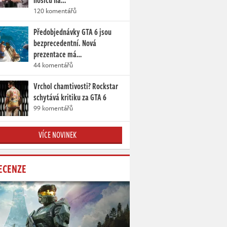
nosičů na…
120 komentářů
Předobjednávky GTA 6 jsou
bezprecedentní. Nová
prezentace má…
44 komentářů
Vrchol chamtivosti? Rockstar
schytává kritiku za GTA 6
99 komentářů
VÍCE NOVINEK
ECENZE