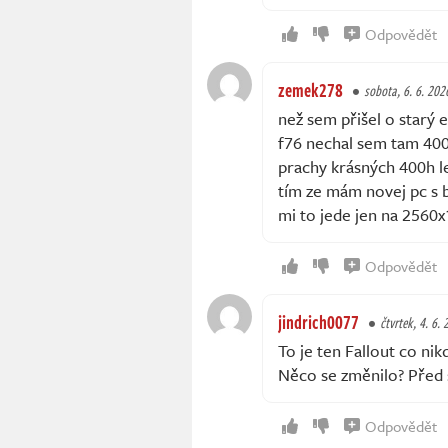
Odpovědět
zemek278
sobota, 6. 6. 202
než sem přišel o starý 
f76 nechal sem tam 400h
prachy krásných 400h le
tím ze mám novej pc s 
mi to jede jen na 2560x
Odpovědět
jindrich0077
čtvrtek, 4. 6.
To je ten Fallout co ni
Něco se změnilo? Před s
Odpovědět