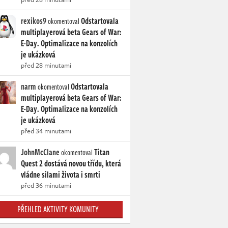
rexikos9
Odstartovala
okomentoval
multiplayerová beta Gears of War:
E-Day. Optimalizace na konzolích
je ukázková
před 28 minutami
narm
Odstartovala
okomentoval
multiplayerová beta Gears of War:
E-Day. Optimalizace na konzolích
je ukázková
před 34 minutami
JohnMcClane
Titan
okomentoval
Quest 2 dostává novou třídu, která
vládne silami života i smrti
před 36 minutami
PŘEHLED AKTIVITY KOMUNITY