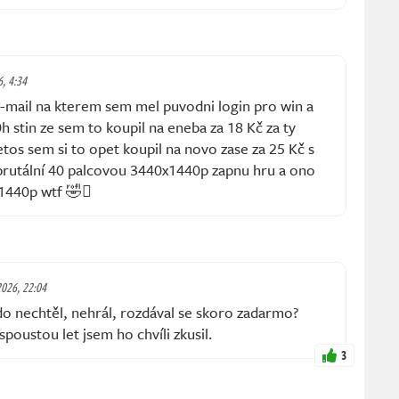
6, 4:34
e-mail na kterem sem mel puvodni login pro win a
 stin ze sem to koupil na eneba za 18 Kč za ty
tos sem si to opet koupil na novo zase za 25 Kč s
brutální 40 palcovou 3440x1440p zapnu hru a ono
1440p wtf 🤣🫩
 2026, 22:04
kdo nechtěl, nehrál, rozdával se skoro zadarmo?
poustou let jsem ho chvíli zkusil.
3