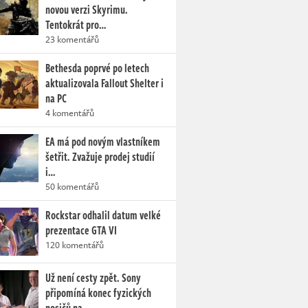
novou verzi Skyrimu.
Tentokrát pro…
23 komentářů
Bethesda poprvé po letech
aktualizovala Fallout Shelter i
na PC
4 komentářů
EA má pod novým vlastníkem
šetřit. Zvažuje prodej studií
i…
50 komentářů
Rockstar odhalil datum velké
prezentace GTA VI
120 komentářů
Už není cesty zpět. Sony
připomíná konec fyzických