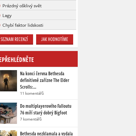
Prázdný ošklivý svět
Lagy
Chybí faktor lidskosti
SEZNAM RECENZÍ
JAK HODNOTÍME
EPŘEHLÉDNĚTE
Na konci června Bethesda
definitivně zařízne The Elder
Scrolls:…
11 komentářů
Do multiplayerového Falloutu
76 míří starý dobrý Bigfoot
7 komentářů
Bethesda nezklamala a vydala