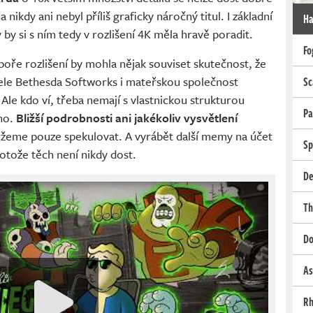
 nikdy ani nebyl příliš graficky náročný titul. I základní
Ha
 by si s ním tedy v rozlišení 4K měla hravě poradit.
Fo
poře rozlišení by mohla nějak souviset skutečnost, že
le Bethesda Softworks i mateřskou společnost
Sc
Ale kdo ví, třeba nemají s vlastnickou strukturou
Pa
ho.
Bližší podrobnosti ani jakékoliv vysvětlení
ůžeme pouze spekulovat. A vyrábět další memy na účet
Sp
tože těch není nikdy dost.
De
Th
Do
As
Rh