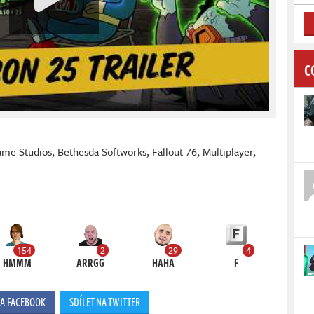
C
ame Studios
,
Bethesda Softworks
,
Fallout 76
,
Multiplayer
,
154
2
29
4
HMMM
ARRGG
HAHA
F
NA FACEBOOK
SDÍLET NA TWITTER