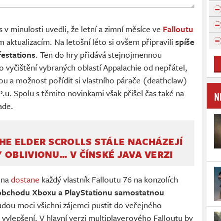
v minulosti uvedli, že letní a zimní měsíce ve
Falloutu
aktualizacím. Na letošní léto si ovšem připravili
spíše
estations
. Ten do hry přidává stejnojmennou
lo vyčištění vybraných oblastí Appalachie od nepřátel,
u a možnost pořídit si vlastního párače (deathclaw)
.u. Spolu s těmito novinkami však přišel čas také na
N
ade.
HE ELDER SCROLLS STÁLE NACHÁZEJÍ
 OBLIVIONU... V ČÍNSKÉ JAVA VERZI
úna
dostane
každý vlastník Falloutu 76 na konzolích
 obchodu Xboxu a PlayStationu samostatnou
budou moci všichni zájemci pustit do veřejného
vylepšení. V hlavní verzi multiplayerového Falloutu by