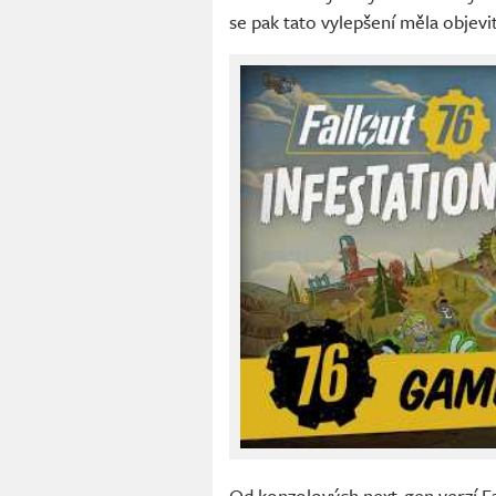
se pak tato vylepšení měla objevit
Od konzolových next-gen verzí F