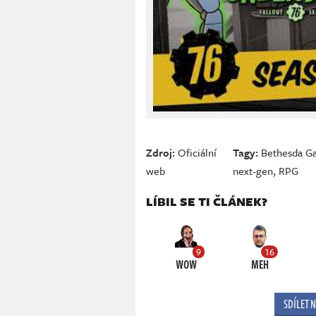
Zdroj:
Oficiální
Tagy:
Bethesda G
web
next-gen
,
RPG
LÍBIL SE TI ČLÁNEK?
9
16
WOW
MEH
SDÍLET 