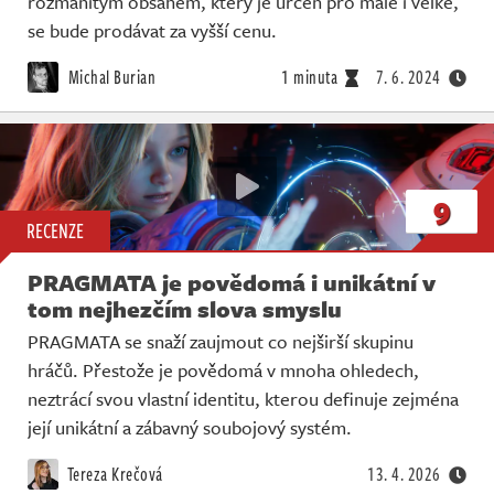
rozmanitým obsahem, který je určen pro malé i velké,
se bude prodávat za vyšší cenu.
Michal Burian
1 minuta
7. 6. 2024
9
RECENZE
PRAGMATA je povědomá i unikátní v
tom nejhezčím slova smyslu
PRAGMATA se snaží zaujmout co nejširší skupinu
hráčů. Přestože je povědomá v mnoha ohledech,
neztrácí svou vlastní identitu, kterou definuje zejména
její unikátní a zábavný soubojový systém.
Tereza Krečová
13. 4. 2026