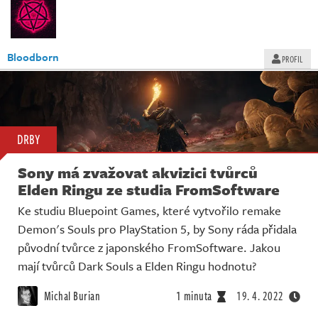
Bloodborn
PROFIL
DRBY
Sony má zvažovat akvizici tvůrců
Elden Ringu ze studia FromSoftware
Ke studiu Bluepoint Games, které vytvořilo remake
Demon's Souls pro PlayStation 5, by Sony ráda přidala
původní tvůrce z japonského FromSoftware. Jakou
mají tvůrců Dark Souls a Elden Ringu hodnotu?
Michal Burian
1 minuta
19. 4. 2022