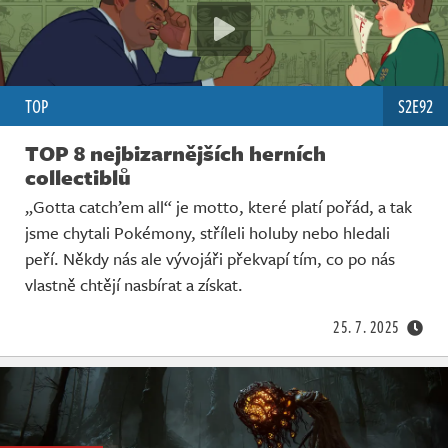
TOP
S2E92
TOP 8 nejbizarnějších herních
collectiblů
„Gotta catch’em all“ je motto, které platí pořád, a tak
jsme chytali Pokémony, stříleli holuby nebo hledali
peří. Někdy nás ale vývojáři překvapí tím, co po nás
vlastně chtějí nasbírat a získat.
25. 7. 2025