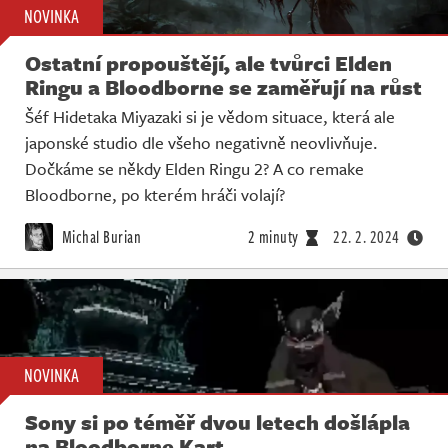
NOVINKA
Ostatní propouštějí, ale tvůrci Elden
Ringu a Bloodborne se zaměřují na růst
Šéf Hidetaka Miyazaki si je vědom situace, která ale
japonské studio dle všeho negativně neovlivňuje.
Dočkáme se někdy Elden Ringu 2? A co remake
Bloodborne, po kterém hráči volají?
Michal Burian
2 minuty
22. 2. 2024
NOVINKA
Sony si po téměř dvou letech došlápla
na Bloodborne Kart