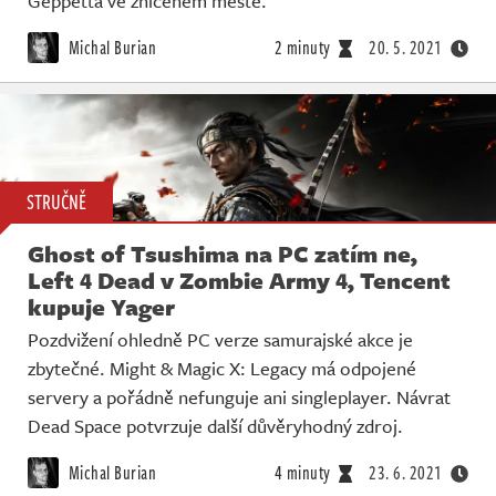
Geppetta ve zničeném městě.
Michal Burian
2 minuty
20. 5. 2021
STRUČNĚ
Ghost of Tsushima na PC zatím ne,
Left 4 Dead v Zombie Army 4, Tencent
kupuje Yager
Pozdvižení ohledně PC verze samurajské akce je
zbytečné. Might & Magic X: Legacy má odpojené
servery a pořádně nefunguje ani singleplayer. Návrat
Dead Space potvrzuje další důvěryhodný zdroj.
Michal Burian
4 minuty
23. 6. 2021