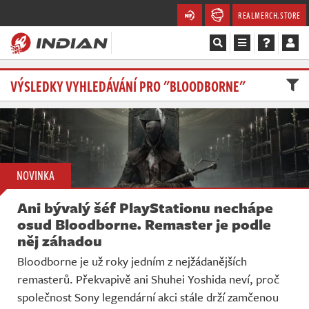
REALMERCH.STORE
Magazín
VÝSLEDKY VYHLEDÁVÁNÍ PRO "BLOODBORNE"
Recenze
Videa
NOVINKA
Soutěže
Ani bývalý šéf PlayStationu nechápe
Databáze
osud Bloodborne. Remaster je podle
něj záhadou
Komunita
Bloodborne je už roky jedním z nejžádanějších
remasterů. Překvapivě ani Shuhei Yoshida neví, proč
Redakce
společnost Sony legendární akci stále drží zamčenou