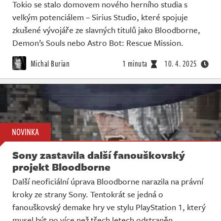
Tokio se stalo domovem nového herního studia s
velkým potenciálem – Sirius Studio, které spojuje
zkušené vývojáře ze slavných titulů jako Bloodborne,
Demon’s Souls nebo Astro Bot: Rescue Mission.
Michal Burian
1 minuta
10. 4. 2025
NOVINKA
Sony zastavila další fanouškovský
projekt Bloodborne
Další neoficiální úprava Bloodborne narazila na právní
kroky ze strany Sony. Tentokrát se jedná o
fanouškovský demake hry ve stylu PlayStation 1, který
musel být po více než třech letech odstraněn.