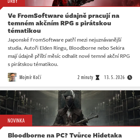
DRBY
Ve FromSoftware údajně pracují na
temném akčním RPG s pirátskou
tématikou
Japonské FromSoftware patří mezi nejuznávanější
studia. Autoři Elden Ringu, Bloodborne nebo Sekira
mají údajně příští měsíc odhalit nové temné akční RPG
s pirátskou tématikou.
Mojmír Kočí
2 minuty
13. 5. 2026
NOVINKA
Bloodborne na PC? Tvůrce Hidetaka