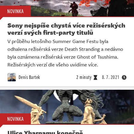
NOVINKA
Sony nejspíše chystá více režisérských
verzí svých first-party titulů
V průběhu letošního Summer Game Festu byla
odhalena režisérská verze Death Stranding a nedávno
byla oznámena režisérská verze Ghost of Tsushima.
Režisérských verzí dle všeho uvidíme více.
Denis Bartek
2 minuty
8. 7. 2021
NOVINKA
Ulice Yharnamu konečně