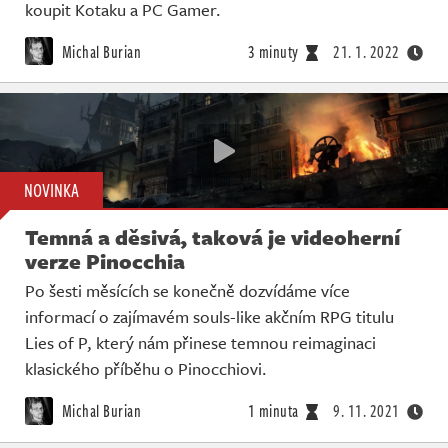
koupit Kotaku a PC Gamer.
Michal Burian
3 minuty
21. 1. 2022
NOVINKA
Temná a děsivá, taková je videoherní
verze Pinocchia
Po šesti měsících se konečně dozvídáme více
informací o zajímavém souls-like akčním RPG titulu
Lies of P, který nám přinese temnou reimaginaci
klasického příběhu o Pinocchiovi.
Michal Burian
1 minuta
9. 11. 2021