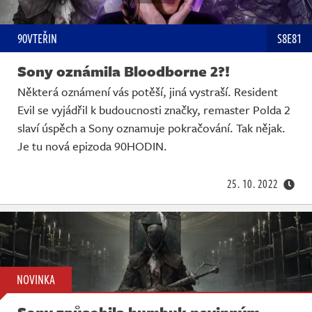
90VTEŘIN
S8E81
Sony oznámila Bloodborne 2?!
Některá oznámení vás potěší, jiná vystraší. Resident
Evil se vyjádřil k budoucnosti značky, remaster Polda 2
slaví úspěch a Sony oznamuje pokračování. Tak nějak.
Je tu nová epizoda 90HODIN.
25. 10. 2022
NOVINKA
Sony způsobila humbuk nevinným