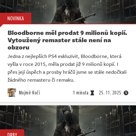
NOVINKA
Bloodborne měl prodat 9 milionů kopií.
Vytoužený remaster stále není na
obzoru
Jedna z nejlepších PS4 exkluzivit, Bloodborne, která
vyšla v roce 2015, měla prodat již 9 milionů kopií. I
přes její úspěch a prosby hráčů jsme se stále nedočkali
žádného remasteru či remaku.
Mojmír Kočí
1 minuta
25. 11. 2025
DRBY