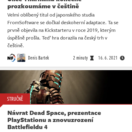
prozkoumáme v češtině
Velmi oblíbený titul od japonského studia
FromSoftware se dočkal deskoherní adaptace. Ta se
prvně objevila na Kickstarteru v roce 2019, kterým
úspěšně prošla. Teď hra dorazila na český trh v
češtině.
Denis Bartek
2 minuty
16. 6. 2021
STRUČNĚ
Návrat Dead Space, prezentace
PlayStationu a znovuzrození
Battlefieldu 4