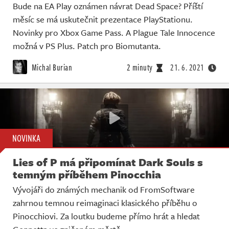
Bude na EA Play oznámen návrat Dead Space? Příští
měsíc se má uskutečnit prezentace PlayStationu.
Novinky pro Xbox Game Pass. A Plague Tale Innocence
možná v PS Plus. Patch pro Biomutanta.
Michal Burian
2 minuty
21. 6. 2021
NOVINKA
Lies of P má připomínat Dark Souls s
temným příběhem Pinocchia
Vývojáři do známých mechanik od FromSoftware
zahrnou temnou reimaginaci klasického příběhu o
Pinocchiovi. Za loutku budeme přímo hrát a hledat