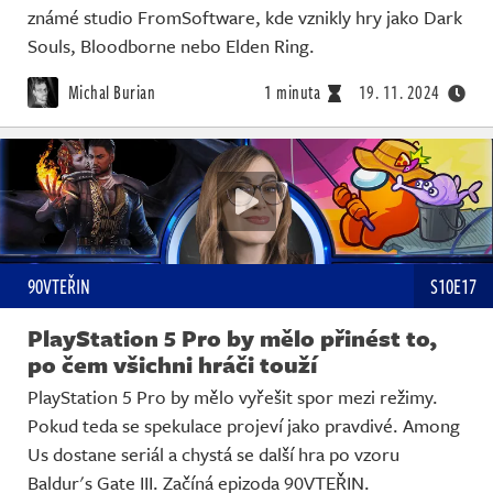
známé studio FromSoftware, kde vznikly hry jako Dark
Souls, Bloodborne nebo Elden Ring.
Michal Burian
1 minuta
19. 11. 2024
90VTEŘIN
S10E17
PlayStation 5 Pro by mělo přinést to,
po čem všichni hráči touží
PlayStation 5 Pro by mělo vyřešit spor mezi režimy.
Pokud teda se spekulace projeví jako pravdivé. Among
Us dostane seriál a chystá se další hra po vzoru
Baldur's Gate III. Začíná epizoda 90VTEŘIN.