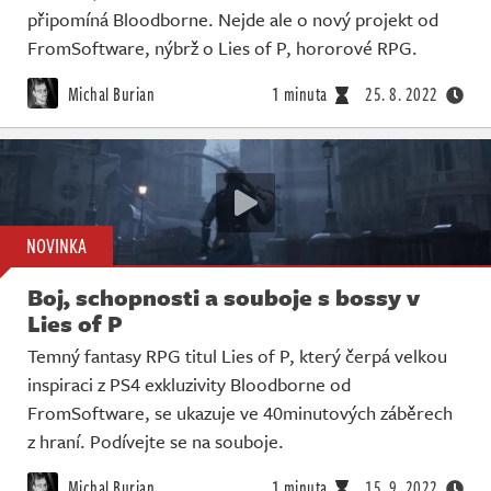
připomíná Bloodborne. Nejde ale o nový projekt od
FromSoftware, nýbrž o Lies of P, hororové RPG.
Michal Burian
1 minuta
25. 8. 2022
NOVINKA
Boj, schopnosti a souboje s bossy v
Lies of P
Temný fantasy RPG titul Lies of P, který čerpá velkou
inspiraci z PS4 exkluzivity Bloodborne od
FromSoftware, se ukazuje ve 40minutových záběrech
z hraní. Podívejte se na souboje.
Michal Burian
1 minuta
15. 9. 2022