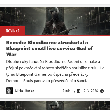
NOVINKA
Remake Bloodborne ztroskotal a
Bluepoint smetl live service God of
War
Dlouhé roky fanoušci Bloodborne žadoní o remake a
přejí si pokračování tohoto skvělého soulslike titulu. I v
týmu Bluepoint Games po úspěchu předělávky
Demon's Souls panovalo přesvědčení o šanci.
Michal Burian
2 minuty
2. 3. 2026