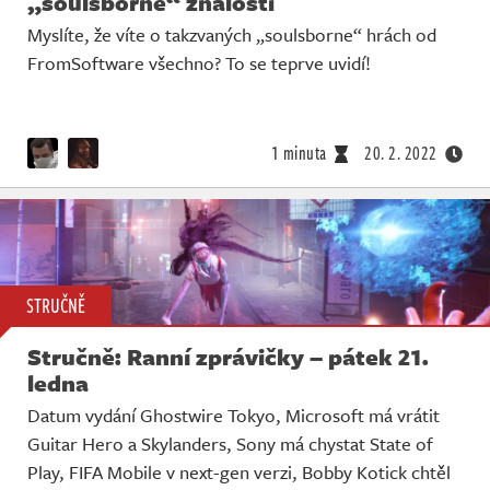
„soulsborne“ znalosti
Myslíte, že víte o takzvaných „soulsborne“ hrách od
FromSoftware všechno? To se teprve uvidí!
1 minuta
20. 2. 2022
STRUČNĚ
Stručně: Ranní zprávičky – pátek 21.
ledna
Datum vydání Ghostwire Tokyo, Microsoft má vrátit
Guitar Hero a Skylanders, Sony má chystat State of
Play, FIFA Mobile v next-gen verzi, Bobby Kotick chtěl