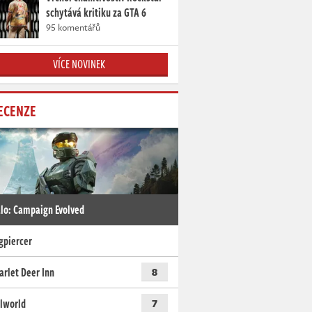
schytává kritiku za GTA 6
95 komentářů
VÍCE NOVINEK
ECENZE
lo: Campaign Evolved
gpiercer
arlet Deer Inn
8
lworld
7