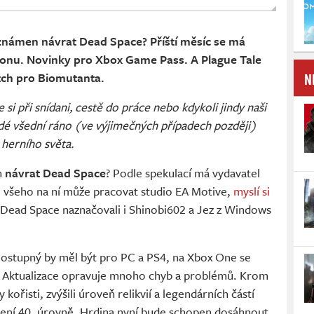
známen návrat Dead Space? Příští měsíc se má
ionu. Novinky pro Xbox Game Pass. A Plague Tale
N
tch pro Biomutanta.
si při snídani, cestě do práce nebo kdykoli jindy naši
ždé všední ráno (ve výjimečných případech později)
 herního světa.
n
návrat Dead Space
? Podle spekulací má vydavatel
e všeho na ní může pracovat studio EA Motive,
myslí si
 Dead Space naznačovali i Shinobi602 a Jez z Windows
ostupný by měl být pro PC a PS4, na Xbox One se
. Aktualizace opravuje mnoho chyb a problémů. Krom
 kořisti, zvýšili úroveň relikvií a legendárních částí
ažení 40. úrovně. Hrdina nyní bude schopen dosáhnout