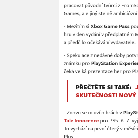
pracovat původní tvůrci z FromSo
Games, ale jiný stejně ambiciózní
- Mezitím si
Xbox Game Pass
poc
hru v den vydání v předplatném M
a předčilo očekávání vydavatele.
- Spekulace z nedávné doby potv
známku pro
PlayStation Experie
čeká velká prezentace her pro Pla
PŘEČTĚTE SI TAKÉ:
SKUTEČNOSTI NOVÝ S
- Znovu se mluví o hrách v
PlaySt
Tale Innocence
pro PS5. 6. 7. vy
To vychází na první úterý v měsí
Plus.