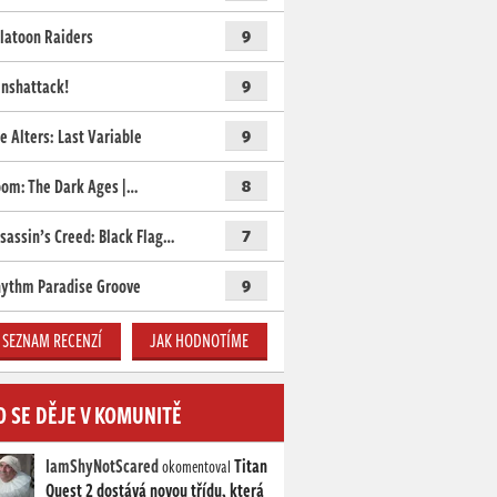
latoon Raiders
9
nshattack!
9
e Alters: Last Variable
9
om: The Dark Ages |…
8
sassin’s Creed: Black Flag…
7
ythm Paradise Groove
9
SEZNAM RECENZÍ
JAK HODNOTÍME
O SE DĚJE V KOMUNITĚ
IamShyNotScared
Titan
okomentoval
Quest 2 dostává novou třídu, která