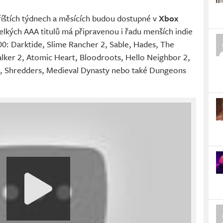
příštích týdnech a měsících budou dostupné v
Xbox
elkých AAA titulů má připravenou i řadu menších indie
: Darktide, Slime Rancher 2, Sable, Hades, The
lker 2, Atomic Heart, Bloodroots, Hello Neighbor 2,
e, Shredders, Medieval Dynasty nebo také Dungeons