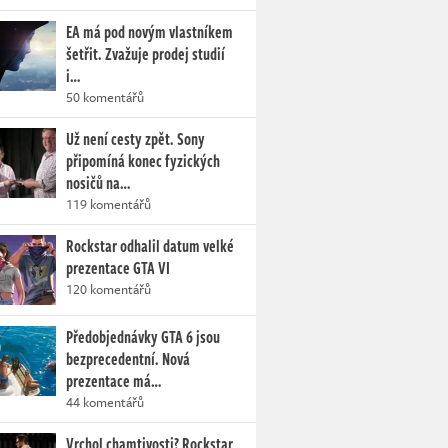
EA má pod novým vlastníkem
šetřit. Zvažuje prodej studií
i…
50 komentářů
Už není cesty zpět. Sony
připomíná konec fyzických
nosičů na…
119 komentářů
Rockstar odhalil datum velké
prezentace GTA VI
120 komentářů
Předobjednávky GTA 6 jsou
bezprecedentní. Nová
prezentace má…
44 komentářů
Vrchol chamtivosti? Rockstar