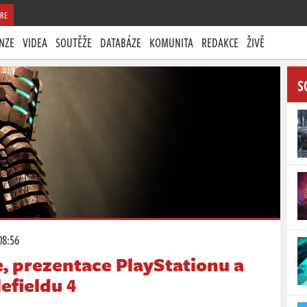
RE
NZE
VIDEA
SOUTĚŽE
DATABÁZE
KOMUNITA
REDAKCE
ŽIVĚ
S
08:56
, prezentace PlayStationu a
efieldu 4