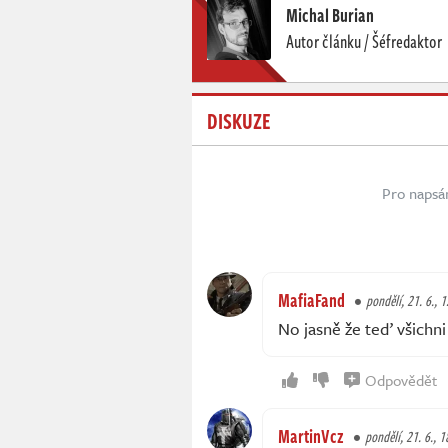
Michal Burian
Autor článku / Šéfredaktor
DISKUZE
Pro napsá
MafiaFand
pondělí, 21. 6., 
No jasně že teď všichni 
Odpovědět
MartinVcz
pondělí, 21. 6., 1