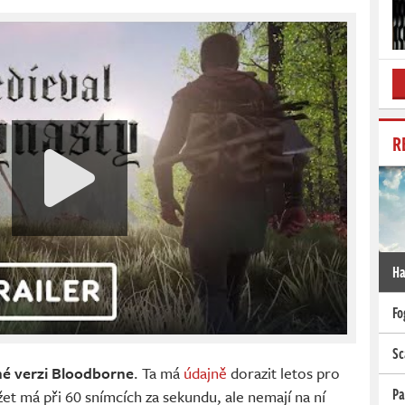
R
Ha
Fo
Sc
é verzi Bloodborne
. Ta má
údajně
dorazit letos pro
Pa
žet má při 60 snímcích za sekundu, ale nemají na ní