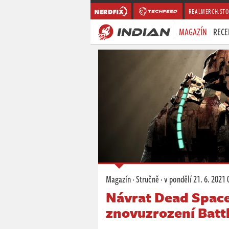
REALMERCH.STO
MAGAZÍN
RECE
Magazín
·
Stručně
·
v pondělí
21. 6. 2021 
Návrat Dead Space
znovuzrození Battl