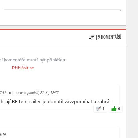
| 9 KOMENTÁŘŮ
ní komentáře musíš být přihlášen.
Přihlásit se
12:32
Upraveno
pondělí, 21. 6., 12:32
hrají BF ten trailer je donutil zavzpomínat a zahrát
1
4
8:19