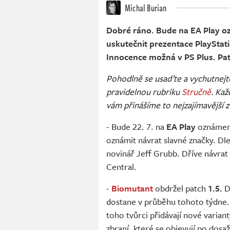
Michal Burian
Dobré ráno. Bude na EA Play o
uskutečnit prezentace PlayStat
Innocence možná v PS Plus. Pa
Pohodlně se usaďte a vychutnejte 
pravidelnou rubriku
Stručně
. Ka
vám přinášíme to nejzajímavější z
- Bude 22. 7. na
EA Play
oznáme
oznámit návrat slavné značky. Dl
novinář Jeff Grubb. Dříve návrat
Central.
-
Biomutant
obdržel patch
1.5.
D
dostane v průběhu tohoto týdne
toho tvůrci přidávají nové varianty
zbraní, které se objevují po dos