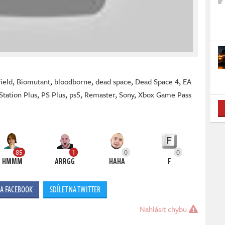
field
,
Biomutant
,
bloodborne
,
dead space
,
Dead Space 4
,
EA
Station Plus
,
PS Plus
,
ps5
,
Remaster
,
Sony
,
Xbox Game Pass
85
1
0
0
HMMM
ARRGG
HAHA
F
NA FACEBOOK
SDÍLET NA TWITTER
Nahlásit chybu