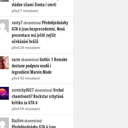
vládne silami života i smrti
před 7 minutami
susty7
Předobjednávky
okomentoval
GTA 6 jsou bezprecedentní. Nová
prezentace má ještě zvýšit
očekávání hráčů
před 24 minutami
narm
Gothic 1 Remake
okomentoval
dostane podporu modů i
legendární Marvin Mode
před 42 minutami
scretchy0027
Vrchol
okomentoval
chamtivosti? Rockstar schytává
kritiku za GTA 6
před 59 minutami
Dazlirn
okomentoval
Předobjednávky GTA 6 jsou