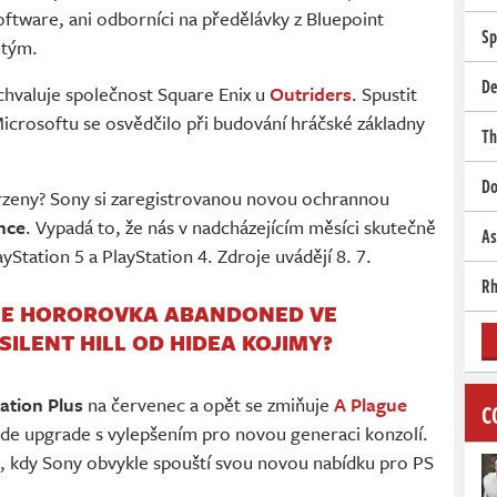
ftware, ani odborníci na předělávky z Bluepoint
Sp
 tým.
De
hvaluje společnost Square Enix u
Outriders
. Spustit
icrosoftu se osvědčilo při budování hráčské základny
Th
Do
rzeny? Sony si zaregistrovanou novou ochrannou
nce
. Vypadá to, že nás v nadcházejícím měsíci skutečně
As
yStation 5 a PlayStation 4. Zdroje uvádějí 8. 7.
Rh
JE HOROROVKA ABANDONED VE
ILENT HILL OD HIDEA KOJIMY?
ation Plus
na červenec a opět se zmiňuje
A Plague
C
jde upgrade s vylepšením pro novou generaci konzolí.
ci, kdy Sony obvykle spouští svou novou nabídku pro PS