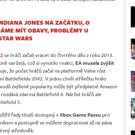
INDIANA JONES NA ZAČÁTKU, O
ÁME MÍT OBAVY, PROBLÉMY U
 STAR WARS
42
se hráči začali vracet do čtvrtého dílu z roku 2013.
ně narůstá, což si vynutilo reakci,
EA musela zvýšit
je, že počet hráčů začal na platformě Valve růst
í Battlefieldu 2042. V jednu chvíli střílečku hrálo
důvodů zvýšené popularity může být předplatné Amazon
ozdává zdarma Battlefield 4. Nárůst hráčů ale
tlefield 5.
zšířil řady titulů dostupný v
Xbox Game Passu
pro
lníkem a postupně se můžete dopracovat až na pána
drsný středověk.