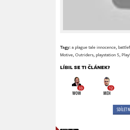
Tagy:
a plague tale innocence
,
battle
Motive
,
Outriders
,
playstation 5
,
Play
LÍBIL SE TI ČLÁNEK?
33
12
WOW
MEH
SDÍLET 