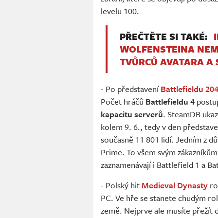
levelu 100.
PŘEČTĚTE SI TAKÉ:
WOLFENSTEINA NEM
TVŮRCŮ AVATARA A
- Po představení
Battlefieldu 20
Počet hráčů
Battlefieldu 4
postup
kapacitu serverů
. SteamDB ukazu
kolem 9. 6., tedy v den představen
současně 11 801 lidí. Jedním z 
Prime. To všem svým zákazníkům r
zaznamenávají i Battlefield 1 a Bat
- Polský hit
Medieval Dynasty
ro
PC. Ve hře se stanete chudým ro
země. Nejprve ale musíte přežít 