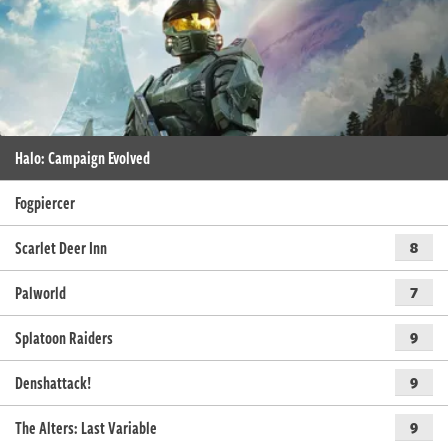
Halo: Campaign Evolved
Fogpiercer
Scarlet Deer Inn
8
Palworld
7
Splatoon Raiders
9
Denshattack!
9
The Alters: Last Variable
9