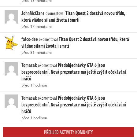
před 15 minutami
JohnMcClane
Titan Quest 2 dostává novou třídu,
okomentoval
která vládne silami života i smrti
před 17 minutami
falco-dee
Titan Quest 2 dostává novou třídu, která
okomentoval
vládne silami života i smrti
před 31 minutami
Tomasak
Předobjednávky GTA 6 jsou
okomentoval
bezprecedentní. Nová prezentace má ještě zvýšit očekávání
hráčů
před 1 hodinou
Tomasak
Předobjednávky GTA 6 jsou
okomentoval
bezprecedentní. Nová prezentace má ještě zvýšit očekávání
hráčů
před 1 hodinou
PŘEHLED AKTIVITY KOMUNITY