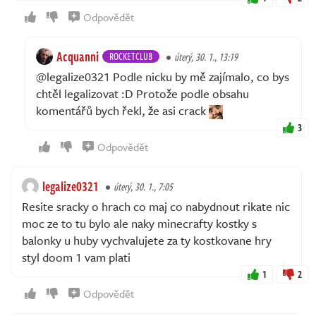
Odpovědět
Acquanni
ROCKETCLUB
úterý, 30. 1., 13:19
@legalize0321 Podle nicku by mě zajímalo, co bys
chtěl legalizovat :D Protože podle obsahu
komentářů bych řekl, že asi crack
3
Odpovědět
legalize0321
úterý, 30. 1., 7:05
Resite sracky o hrach co maj co nabydnout rikate nic
moc ze to tu bylo ale naky minecrafty kostky s
balonky u huby vychvalujete za ty kostkovane hry
styl doom 1 vam plati
1
2
Odpovědět