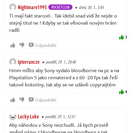
Nightmare1995
ROCKETCLUB
úterý, 30. 1., 5:05
Ti mají fakt starosti . Tak idebil snad vidí že nejde o
stejný titul ne ? Kdyby se tak věnovali novým hrám
radši
3
Odpovědět
lpterrancze
pondělí, 29. 1., 20:40
Hmm míšto aby Sony vydalo bloodborne na pc a na
Playstation 5 jako rematered a z 60 -20 fps tak řeší
takové kokotiny, tak aby se ne udávili copyraijtém
4
Odpovědět
Lucky-Luke
pondělí, 29. 1., 12:51
Aby náhodou v Sony nezchudli. Já bych prostě
změnil názvy z bloodborne na bloodburn a tak