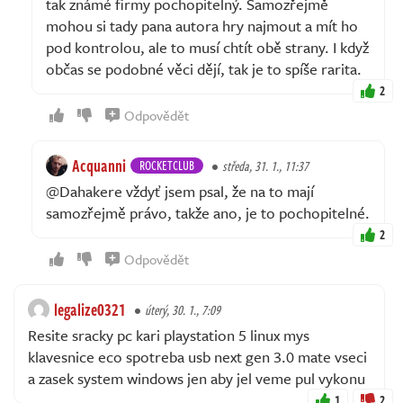
tak známé firmy pochopitelný. Samozřejmě
mohou si tady pana autora hry najmout a mít ho
pod kontrolou, ale to musí chtít obě strany. I když
občas se podobné věci dějí, tak je to spíše rarita.
2
Odpovědět
Acquanni
ROCKETCLUB
středa, 31. 1., 11:37
@Dahakere vždyť jsem psal, že na to mají
samozřejmě právo, takže ano, je to pochopitelné.
2
Odpovědět
legalize0321
úterý, 30. 1., 7:09
Resite sracky pc kari playstation 5 linux mys
klavesnice eco spotreba usb next gen 3.0 mate vseci
a zasek system windows jen aby jel veme pul vykonu
1
2