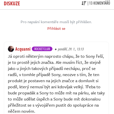
DISKUZE
| 13 KOMENTÁŘŮ
Pro napsání komentáře musíš být přihlášen.
Přihlásit se
Acquanni
ROCKETCLUB
pondělí, 29. 1., 13:13
Já oproti některým naprosto chápu, že to Sony řeší,
je to prostě jejich značka. Ale musím říct, že stejně
jako u jiných takových případů nechápu, proč se
radši, v tomhle případě Sony, neozve s tím, že ten
produkt je postaven na jejich značce a domluvit si
podíl, který nemusí být ani kdovíjak velký. Třeba to
bude propadák a Sony to může mít na párku, ale taky
to může udělat úspěch a Sony bude mít dokonalou
příležitost se s vývojářem pustit do spolupráce na
něčem novém.