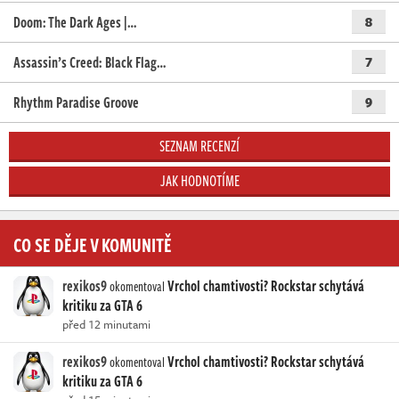
Doom: The Dark Ages |…
8
Assassin’s Creed: Black Flag…
7
Rhythm Paradise Groove
9
SEZNAM RECENZÍ
JAK HODNOTÍME
CO SE DĚJE V KOMUNITĚ
rexikos9
Vrchol chamtivosti? Rockstar schytává
okomentoval
kritiku za GTA 6
před 12 minutami
rexikos9
Vrchol chamtivosti? Rockstar schytává
okomentoval
kritiku za GTA 6