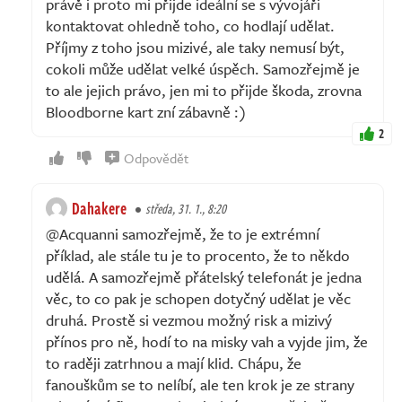
právě i proto mi přijde ideální se s vývojáři
kontaktovat ohledně toho, co hodlají udělat.
Příjmy z toho jsou mizivé, ale taky nemusí být,
cokoli může udělat velké úspěch. Samozřejmě je
to ale jejich právo, jen mi to přijde škoda, zrovna
Bloodborne kart zní zábavně :)
2
Odpovědět
Dahakere
středa, 31. 1., 8:20
@Acquanni samozřejmě, že to je extrémní
příklad, ale stále tu je to procento, že to někdo
udělá. A samozřejmě přátelský telefonát je jedna
věc, to co pak je schopen dotyčný udělat je věc
druhá. Prostě si vezmou možný risk a mizivý
přínos pro ně, hodí to na misky vah a vyjde jim, že
to raději zatrhnou a mají klid. Chápu, že
fanouškům se to nelíbí, ale ten krok je ze strany