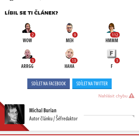
LÍBIL SE TI ČLÁNEK?
2
9
112
WOW
MEH
HMMM
3
13
3
ARRGG
HAHA
F
SDÍLET NA FACEBOOK
SDÍLET NA TWITTER
Nahlásit chybu
Michal Burian
Autor článku / Šéfredaktor