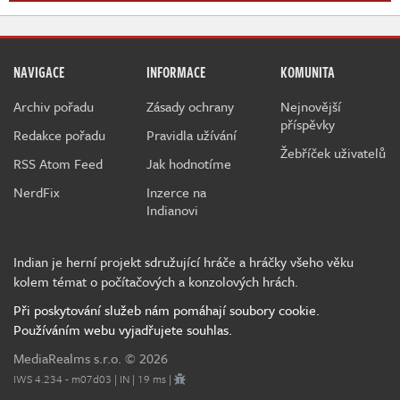
NAVIGACE
INFORMACE
KOMUNITA
Archiv pořadu
Zásady ochrany
Nejnovější
příspěvky
Redakce pořadu
Pravidla užívání
Žebříček uživatelů
RSS Atom Feed
Jak hodnotíme
NerdFix
Inzerce na
Indianovi
Indian je herní projekt sdružující hráče a hráčky všeho věku
kolem témat o počítačových a konzolových hrách.
Při poskytování služeb nám pomáhají soubory cookie.
Používáním webu vyjadřujete souhlas.
MediaRealms s.r.o.
© 2026
IWS 4.234 - m07d03 | IN | 19 ms |