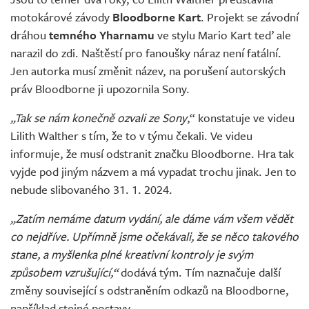
Živě
motokárové závody
Bloodborne Kart
. Projekt se závodní
dráhou
temného Yharnamu
ve stylu Mario Kart teď ale
narazil do zdi. Naštěstí pro fanoušky náraz není fatální.
Jen autorka musí změnit název, na porušení autorských
práv Bloodborne ji upozornila Sony.
„Tak se nám konečně ozvali ze Sony
,“ konstatuje ve videu
Lilith Walther s tím, že to v týmu čekali. Ve videu
informuje, že musí odstranit značku Bloodborne. Hra tak
vyjde pod jiným názvem a má vypadat trochu jinak. Jen to
nebude slibovaného 31. 1. 2024.
„Zatím nemáme datum vydání, ale dáme vám všem vědět
co nejdříve. Upřímně jsme očekávali, že se něco takového
stane, a myšlenka plné kreativní kontroly je svým
způsobem vzrušující,“
dodává tým. Tím naznačuje další
změny související s odstraněním odkazů na Bloodborne,
například stejné postavy.