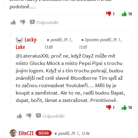
podobně....
1
10
Odpovědět
Lucky-
pondělí, 29. 1.,
Upraveno
pondělí, 29. 1.,
Luke
13:00
13:05
@LateralusXXL proč ne, když DayZ může mít
místo Glocku Mlock a místo Pepsi Pipsi s trochu
jiným logem. Když si s tím trochu pohrají, budou
známější než celé slavné Bloodborne Tím spíš až
to začnou rozmazávat Youtubeři.... Měli by je
koupit a zaměstnat. Ale to ne, radši budou šlapat,
dupat, bořit, lámat a zastrašovat. Primitivové.
1
10
Odpovědět
EliteCZE
INDIAN
pondělí, 29. 1., 12:46