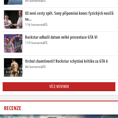
49 komentářů
Už není cesty zpět. Sony připomíná konec fyzických nosičů
na…
116 komentářů
Rockstar odhalil datum velké prezentace GTA VI
119 komentářů
Vrchol chamtivosti? Rockstar schytává kritiku za GTA 6
86 komentářů
VÍCE NOVINEK
RECENZE