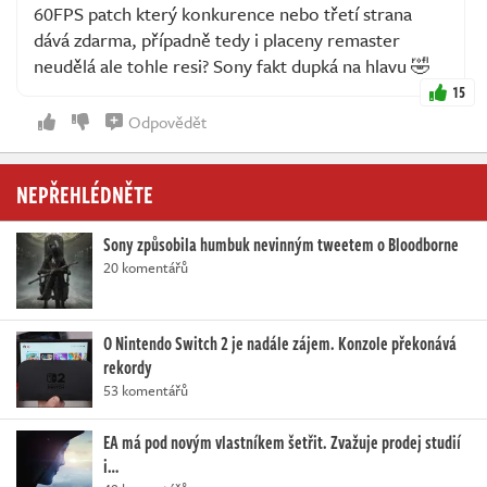
60FPS patch který konkurence nebo třetí strana
dává zdarma, případně tedy i placeny remaster
neudělá ale tohle resi? Sony fakt dupká na hlavu 🤣
15
Odpovědět
NEPŘEHLÉDNĚTE
Sony způsobila humbuk nevinným tweetem o Bloodborne
20 komentářů
O Nintendo Switch 2 je nadále zájem. Konzole překonává
rekordy
53 komentářů
EA má pod novým vlastníkem šetřit. Zvažuje prodej studií
i…