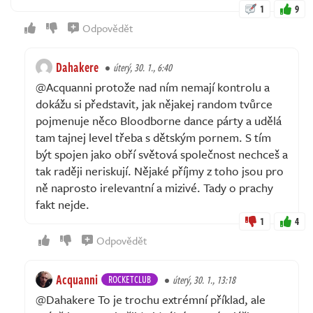
1
9
Odpovědět
Dahakere
úterý, 30. 1., 6:40
@Acquanni protože nad ním nemají kontrolu a
dokážu si představit, jak nějakej random tvůrce
pojmenuje něco Bloodborne dance párty a udělá
tam tajnej level třeba s dětským pornem. S tím
být spojen jako obří světová společnost nechceš a
tak raději neriskují. Nějaké příjmy z toho jsou pro
ně naprosto irelevantní a mizivé. Tady o prachy
fakt nejde.
1
4
Odpovědět
Acquanni
ROCKETCLUB
úterý, 30. 1., 13:18
@Dahakere To je trochu extrémní příklad, ale