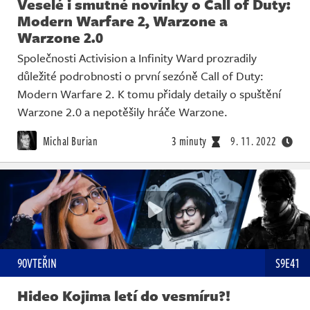
Veselé i smutné novinky o Call of Duty:
Modern Warfare 2, Warzone a
Warzone 2.0
Společnosti Activision a Infinity Ward prozradily
důležité podrobnosti o první sezóně Call of Duty:
Modern Warfare 2. K tomu přidaly detaily o spuštění
Warzone 2.0 a nepotěšily hráče Warzone.
Michal Burian
3 minuty
9. 11. 2022
90VTEŘIN
S9E41
Hideo Kojima letí do vesmíru?!