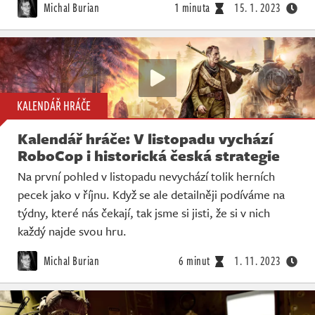
Michal Burian
1 minuta
15. 1. 2023
KALENDÁŘ HRÁČE
Kalendář hráče: V listopadu vychází
RoboCop i historická česká strategie
Na první pohled v listopadu nevychází tolik herních
pecek jako v říjnu. Když se ale detailněji podíváme na
týdny, které nás čekají, tak jsme si jisti, že si v nich
každý najde svou hru.
Michal Burian
6 minut
1. 11. 2023