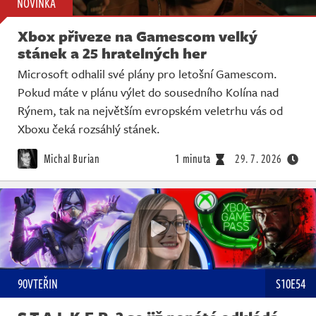
NOVINKA
Xbox přiveze na Gamescom velký
stánek a 25 hratelných her
Microsoft odhalil své plány pro letošní Gamescom.
Pokud máte v plánu výlet do sousedního Kolína nad
Rýnem, tak na největším evropském veletrhu vás od
Xboxu čeká rozsáhlý stánek.
Michal Burian
1 minuta
29. 7. 2026
90VTEŘIN
S10E54