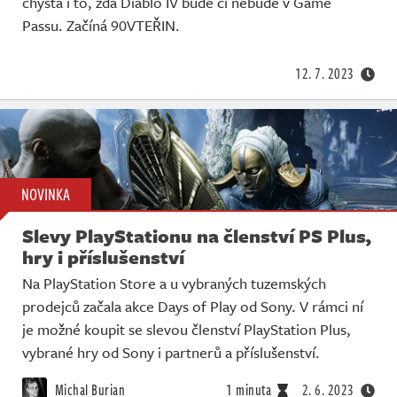
chystá i to, zda Diablo IV bude či nebude v Game
Passu. Začíná 90VTEŘIN.
12. 7. 2023
NOVINKA
Slevy PlayStationu na členství PS Plus,
hry i příslušenství
Na PlayStation Store a u vybraných tuzemských
prodejců začala akce Days of Play od Sony. V rámci ní
je možné koupit se slevou členství PlayStation Plus,
vybrané hry od Sony i partnerů a příslušenství.
Michal Burian
1 minuta
2. 6. 2023