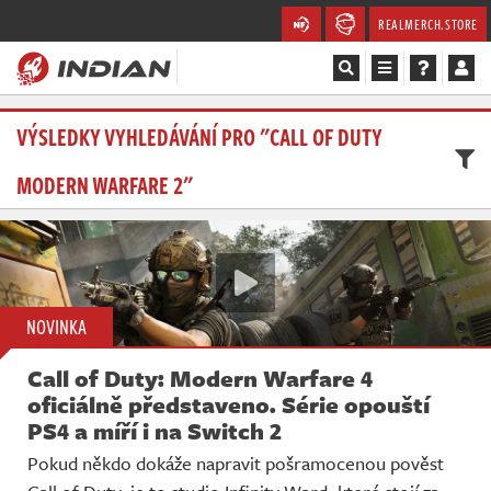
REALMERCH.STORE
Magazín
VÝSLEDKY VYHLEDÁVÁNÍ PRO "CALL OF DUTY
MODERN WARFARE 2"
Recenze
Videa
Soutěže
NOVINKA
Databáze
Call of Duty: Modern Warfare 4
Komunita
oficiálně představeno. Série opouští
PS4 a míří i na Switch 2
Redakce
Pokud někdo dokáže napravit pošramocenou pověst