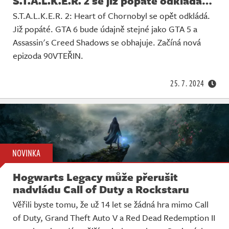
S.T.A.L.K.E.R. 2 se již popáté odkládá…
S.T.A.L.K.E.R. 2: Heart of Chornobyl se opět odkládá.
Již popáté. GTA 6 bude údajně stejné jako GTA 5 a
Assassin's Creed Shadows se obhajuje. Začíná nová
epizoda 90VTEŘIN.
25. 7. 2024
NOVINKA
Hogwarts Legacy může přerušit
nadvládu Call of Duty a Rockstaru
Věřili byste tomu, že už 14 let se žádná hra mimo Call
of Duty, Grand Theft Auto V a Red Dead Redemption II