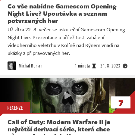
Co vše nabídne Gamescom Opening
Night Live? Upoutávka a seznam
potvrzených her
Už zítra 22. 8. večer se uskuteční Gamescom Opening
Night Live. Prezentace u příležitosti zahájení
videoherního veletrhu v Kolíně nad Rýnem vnadí na
ukázky z připravovaných her.
Michal Burian
1 minuta
21. 8. 2023
7
RECENZE
Call of Duty: Modern Warfare II je
největší derivací série, která chce