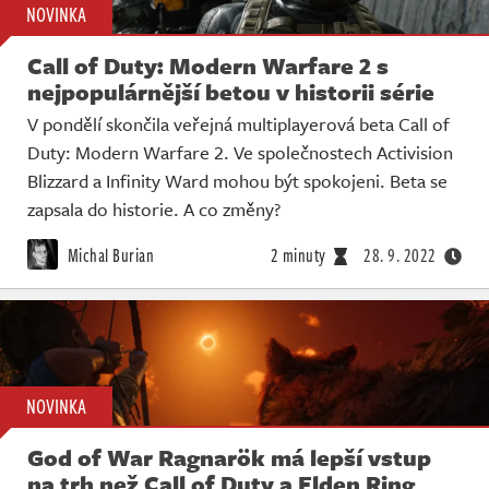
NOVINKA
Call of Duty: Modern Warfare 2 s
nejpopulárnější betou v historii série
V pondělí skončila veřejná multiplayerová beta Call of
Duty: Modern Warfare 2. Ve společnostech Activision
Blizzard a Infinity Ward mohou být spokojeni. Beta se
zapsala do historie. A co změny?
Michal Burian
2 minuty
28. 9. 2022
NOVINKA
God of War Ragnarök má lepší vstup
na trh než Call of Duty a Elden Ring