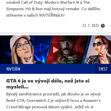
oznámil Call of Duty: Modern Warfare III a The
Simpsons: Hit & Run mají hotový remake. Co dalšího
stihneme v našich 90VTEŘINách?
25. 7. 2023
90VTEŘIN
S9E57
GTA 6 je ve vývoji déle, než jste si
mysleli...
Bývalý zaměstnance prozradil, jak dlouho je ve vývoji
šesté GTA, Overwatch 2 je nejhorší hrou a Assassin's
Creed Mirage posouvá datum vydání. Ještě víc si