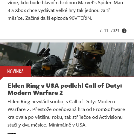
víme, kdo bude hlavním hrdinou Marvel's Spider-Man
3 a Xbox chce vydávat velké hry tak jednou za tři
měsíce. Začíná další epizoda 90VTEŘIN.
7. 11. 2023
NOVINKA
Elden Ring v USA podlehl Call of Duty:
Modern Warfare 2
Elden Ring nezvládl souboj s Call of Duty: Modern
Warfare 2. Přestože oceňovaná hra od FromSoftware
kralovala po většinu roku, tak střílečce od Activisionu
stačily dva měsíce. Minimálně v USA.