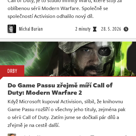
Call of Duty, je to studio Infinity Ward, které stojí za
Živě
oblíbenou sérii Modern Warfare. Společně se
společností Activision odhalilo nový díl.
Michal Burian
2 minuty
28. 5. 2026
DRBY
Do Game Passu zřejmě míří Call of
Duty: Modern Warfare 2
Když Microsoft kupoval Activision, slíbil, že knihovnu
Game Passu rozšíří o všechny jeho tituly, zejména pak
o sérii Call of Duty. Zatím jsme se dočkali pár dílů a
zřejmě je na cestě další.