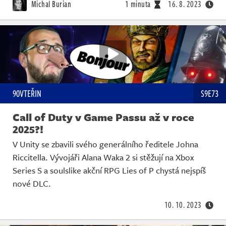
Michal Burian
1 minuta
16. 8. 2023
90VTEŘIN
S9E73
Call of Duty v Game Passu až v roce
2025?!
V Unity se zbavili svého generálního ředitele Johna
Riccitella. Vývojáři Alana Waka 2 si stěžují na Xbox
Series S a soulslike akční RPG Lies of P chystá nejspíš
nové DLC.
10. 10. 2023