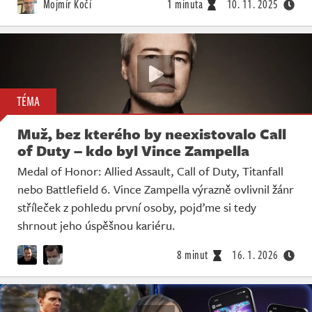
Mojmír Kočí
1 minuta
10. 11. 2025
TÉMA
Muž, bez kterého by neexistovalo Call
of Duty – kdo byl Vince Zampella
Medal of Honor: Allied Assault, Call of Duty, Titanfall
nebo Battlefield 6. Vince Zampella výrazně ovlivnil žánr
stříleček z pohledu první osoby, pojďme si tedy
shrnout jeho úspěšnou kariéru.
8 minut
16. 1. 2026