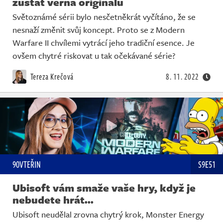
zůstat věrná originálu
Světoznámé sérii bylo nesčetněkrát vyčítáno, že se
nesnaží změnit svůj koncept. Proto se z Modern
Warfare II chvílemi vytrácí jeho tradiční esence. Je
ovšem chytré riskovat u tak očekávané série?
Tereza Krečová
8. 11. 2022
90VTEŘIN
S9E51
Ubisoft vám smaže vaše hry, když je
nebudete hrát...
Ubisoft neudělal zrovna chytrý krok, Monster Energy