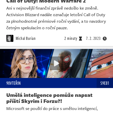
Call of Duty: Modern Warfare 2
Ani v nejnovější finanční zprávě nedošlo ke změně.
Activision Blizzard nadále označuje letošní Call of Duty
za plnohodnotné prémiové roční vydání, a to navzdory
četným spekulacím o roční pauze.
Michal Burian
2 minuty
7. 2. 2023
90VTEŘIN
S9E81
Umělá inteligence pomůže napsat
příští Skyrim i Forzu?!
Microsoft se pouští do práce s umělou inteligencí,