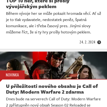
TOP 10 her, které si prošly
vývojářským peklem
Během vývoje her se může pokazit hromada věcí. Ať už
je to tlak vydavatele, nedostatek peněz, špatná
komunikace, ale i třeba časový pres. Jinými slovy
můžeme říct, že si ty hry prošly hotovým peklem.
24. 2. 2024
NOVINKA
U příležitosti nového obsahu je Call of
Duty: Modern Warfare 2 zdarma
Dnes bude na serverech Call of Duty: Modern Warfare
2 zpřístupněn nový obsah Season 02 Reloaded se