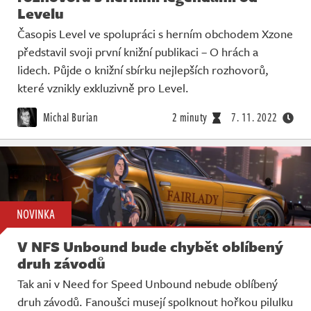
Levelu
Časopis Level ve spolupráci s herním obchodem Xzone
představil svoji první knižní publikaci – O hrách a
lidech. Půjde o knižní sbírku nejlepších rozhovorů,
které vznikly exkluzivně pro Level.
Michal Burian
2 minuty
7. 11. 2022
NOVINKA
V NFS Unbound bude chybět oblíbený
druh závodů
Tak ani v Need for Speed Unbound nebude oblíbený
druh závodů. Fanoušci musejí spolknout hořkou pilulku