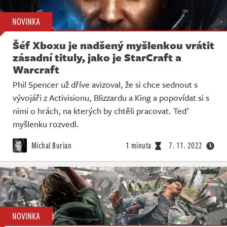
NOVINKA
Šéf Xboxu je nadšený myšlenkou vrátit
zásadní tituly, jako je StarCraft a
Warcraft
Phil Spencer už dříve avizoval, že si chce sednout s
vývojáři z Activisionu, Blizzardu a King a popovídat si s
nimi o hrách, na kterých by chtěli pracovat. Teď
myšlenku rozvedl.
Michal Burian
1 minuta
7. 11. 2022
NOVINKA