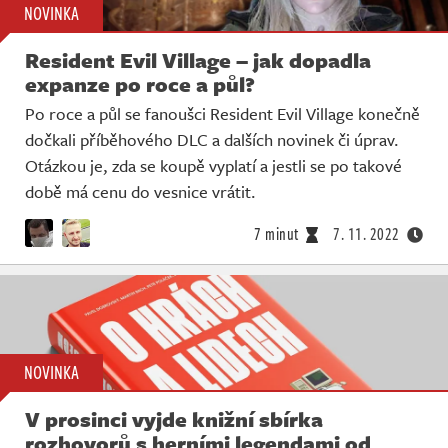
NOVINKA
Resident Evil Village – jak dopadla
expanze po roce a půl?
Po roce a půl se fanoušci Resident Evil Village konečně
dočkali příběhového DLC a dalších novinek či úprav.
Otázkou je, zda se koupě vyplatí a jestli se po takové
době má cenu do vesnice vrátit.
7 minut
7. 11. 2022
NOVINKA
V prosinci vyjde knižní sbírka
rozhovorů s herními legendami od