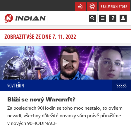
REALMERCH.STORE
Magazín
ZOBRAZIT VŠE ZE DNE 7. 11. 2022
Recenze
Videa
Soutěže
90VTEŘIN
S8E85
Databáze
Blíží se nový Warcraft?
Komunita
Za posledních 90Hodin se toho moc nestalo, to ovšem
nevadí, všechny důležité novinky vám právě přinášíme
Redakce
v nových 90HODINÁCH