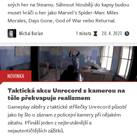
svých her na Steamu. Sáhnout hlouběji do kapsy budou
muset hráči u her jako Marvel's Spider-Man: Miles
Morales, Days Gone, God of War nebo Returnal.
Michal Burian
1 minuta
20. 4. 2023
NOVINKA
Taktická akce Unrecord s kamerou na
těle překvapuje realismem
Gameplay záběry z taktické střílečky Unrecord působí
jako by šlo o záznam z policejní kamery při nějakém
zátahu. Přináší jeden z nejbrutálnější a
nejautentičtějších zážitků.