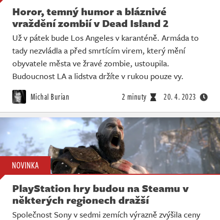
Horor, temný humor a bláznivé
vraždění zombií v Dead Island 2
Už v pátek bude Los Angeles v karanténě. Armáda to
tady nezvládla a před smrtícím virem, který mění
obyvatele města ve žravé zombie, ustoupila.
Budoucnost LA a lidstva držíte v rukou pouze vy.
Michal Burian
2 minuty
20. 4. 2023
NOVINKA
PlayStation hry budou na Steamu v
některých regionech dražší
Společnost Sony v sedmi zemích výrazně zvýšila ceny