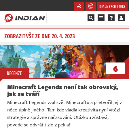
REALMERCH.STORE
Magazín
ZOBRAZIT VŠE ZE DNE 20. 4. 2023
Recenze
Videa
6
RECENZE
Soutěže
Minecraft Legends není tak obrovský,
Databáze
jak se tváří
Minecraft Legends vzal svět Minecraftu a přetvořil jej v
Komunita
něco úplně jiného. Tam kde vládla kreativita nyní vítězí
strategie a správné načasování. Otázkou zůstává,
Redakce
povede se odvrátit zlo z pekla?