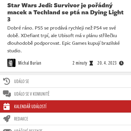
Star Wars Jedi: Survivor je pořádný
macek a Techland se ptá na Dying Light
3
Dobré ráno. PS5 se prodává rychleji než PS4 ve své
době. XDefiant trpí, ale Ubisoft má v plánu střílečku
dlouhodobě podporovat. Epic Games kupují brazilské
studio.
Michal Burian
2 minuty
20. 4. 2023
UDÁLO SE
UDÁLO SE V KOMUNITĚ
KALENDÁŘ UDÁLOSTÍ
REDAKCE