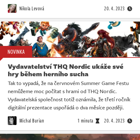
Živě
Nikola Levová
20. 4. 2023
NOVINKA
Vydavatelství THQ Nordic ukáže své
hry během herního sucha
Tak to vypadá, že na červnovém Summer Game Festu
nemůžeme moc počítat s hrami od THQ Nordic.
Vydavatelská společnost totiž oznámila, že třetí ročník
digitální prezentace uspořádá o dva měsíce později.
Michal Burian
1 minuta
20. 4. 2023