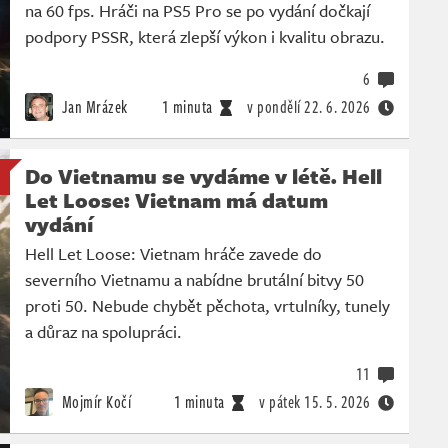
na 60 fps. Hráči na PS5 Pro se po vydání dočkají
podpory PSSR, která zlepší výkon i kvalitu obrazu.
6
Jan Mrázek
1 minuta
v pondělí
22. 6. 2026
Do Vietnamu se vydáme v létě. Hell
Let Loose: Vietnam má datum
vydání
Hell Let Loose: Vietnam hráče zavede do
severního Vietnamu a nabídne brutální bitvy 50
proti 50. Nebude chybět pěchota, vrtulníky, tunely
a důraz na spolupráci.
11
Mojmír Kočí
1 minuta
v pátek
15. 5. 2026