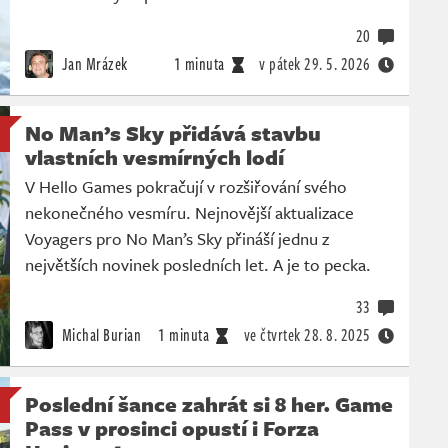
20
Jan Mrázek
1 minuta
v pátek
29. 5. 2026
No Man’s Sky přidává stavbu
vlastních vesmírných lodí
V Hello Games pokračují v rozšiřování svého
nekonečného vesmíru. Nejnovější aktualizace
Voyagers pro No Man’s Sky přináší jednu z
největších novinek posledních let. A je to pecka.
33
Michal Burian
1 minuta
ve čtvrtek
28. 8. 2025
Poslední šance zahrát si 8 her. Game
Pass v prosinci opustí i Forza