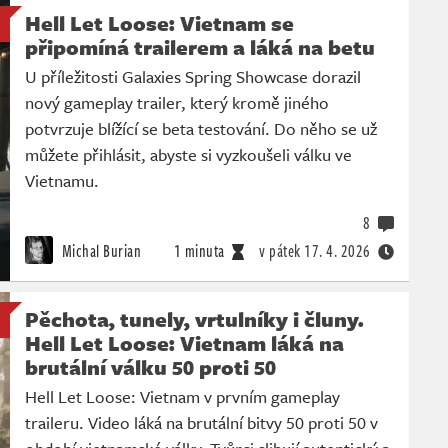
Hell Let Loose: Vietnam se
připomíná trailerem a láká na betu
U příležitosti Galaxies Spring Showcase dorazil
nový gameplay trailer, který kromě jiného
potvrzuje blížící se beta testování. Do něho se už
můžete přihlásit, abyste si vyzkoušeli válku ve
Vietnamu.
8
Michal Burian
1 minuta
v pátek
17. 4. 2026
Pěchota, tunely, vrtulníky i čluny.
Hell Let Loose: Vietnam láká na
brutální válku 50 proti 50
Hell Let Loose: Vietnam v prvním gameplay
traileru. Video láká na brutální bitvy 50 proti 50 v