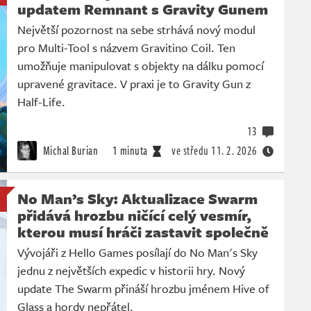
updatem Remnant s Gravity Gunem
Největší pozornost na sebe strhává nový modul
pro Multi-Tool s názvem Gravitino Coil. Ten
umožňuje manipulovat s objekty na dálku pomocí
upravené gravitace. V praxi je to Gravity Gun z
Half-Life.
13
Michal Burian
1 minuta
ve středu
11. 2. 2026
No Man’s Sky: Aktualizace Swarm
přidává hrozbu ničící celý vesmír,
kterou musí hráči zastavit společně
Vývojáři z Hello Games posílají do No Man's Sky
jednu z největších expedic v historii hry. Nový
update The Swarm přináší hrozbu jménem Hive of
Glass a hordy nepřátel.