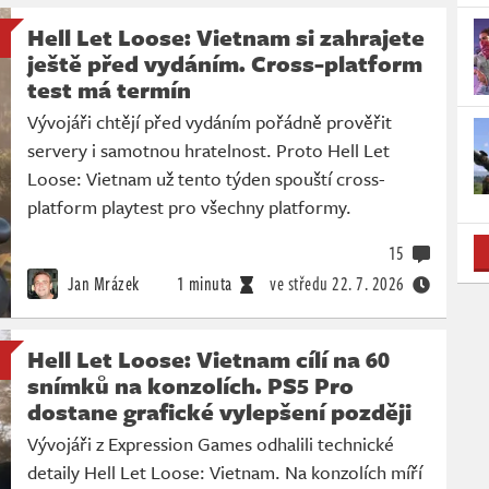
Hell Let Loose: Vietnam si zahrajete
ještě před vydáním. Cross-platform
test má termín
Vývojáři chtějí před vydáním pořádně prověřit
servery i samotnou hratelnost. Proto Hell Let
Loose: Vietnam už tento týden spouští cross-
platform playtest pro všechny platformy.
15
Jan Mrázek
1 minuta
ve středu
22. 7. 2026
Hell Let Loose: Vietnam cílí na 60
snímků na konzolích. PS5 Pro
dostane grafické vylepšení později
Vývojáři z Expression Games odhalili technické
detaily Hell Let Loose: Vietnam. Na konzolích míří