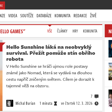
RE
NZE
VIDEA
SOUTĚŽE
DATABÁZE
KOMUNITA
REDAKCE
ŽIVĚ
HELLO GAMES"
N
VŠE
ČLÁNKY
HRY
KOMUNITA
Hello Sunshine láká na neobvyklý
survival. Přežít pomůže stín obřího
robota
V Hello Sunshine se hráči ujmou role postavy
známé jako Nomad, která se vydává na dlouhou
cestu napříč zničeným světem. Cílem je dorazit k
tajemné věži na obzoru.
7
Michal Burian
1 minuta
ve čtvrtek
12. 3. 2026