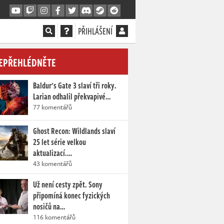
PŘIHLÁŠENÍ
EPŘEHLÉDNĚTE
Baldur's Gate 3 slaví tři roky.
Larian odhalil překvapivé…
77 komentářů
Ghost Recon: Wildlands slaví
25 let série velkou
aktualizací.…
43 komentářů
Už není cesty zpět. Sony
připomíná konec fyzických
nosičů na…
116 komentářů