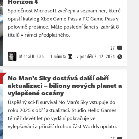
Horizon 4
Společnost Microsoft zveřejnila seznam her, které
opustí katalog Xbox Game Pass a PC Game Pass v
polovině prosince. Máte poslední šanci si zahrát 8
titulů v rámci předplatného.
27
Michal Burian
1 minuta
v pondělí
2. 12. 2024
No Man’s Sky dostává další obří
aktualizaci – biliony nových planet a
vylepšené oceány
Úspěšný sci-fi survival No Man’s Sky vstupuje do
roku 2025 s obří aktualizací. Studio Hello Games
téměř devět let po vydání pokračuje ve
vylepšování a přináší druhou část Worlds updatu.