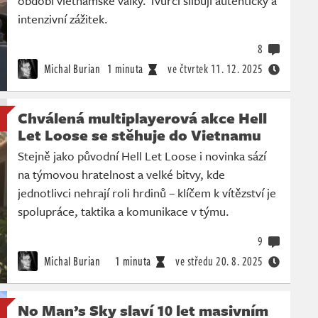
období vietnamské války. Tvůrci slibují autentický a
intenzivní zážitek.
8
Michal Burian
1 minuta
ve čtvrtek
11. 12. 2025
Chválená multiplayerová akce Hell
Let Loose se stěhuje do Vietnamu
Stejně jako původní Hell Let Loose i novinka sází
na týmovou hratelnost a velké bitvy, kde
jednotlivci nehrají roli hrdinů – klíčem k vítězství je
spolupráce, taktika a komunikace v týmu.
9
Michal Burian
1 minuta
ve středu
20. 8. 2025
No Man’s Sky slaví 10 let masivním