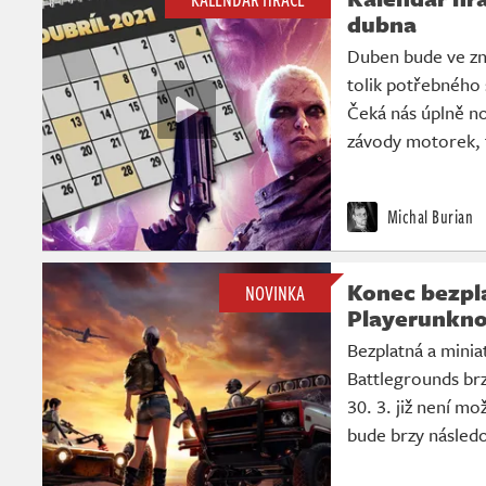
dubna
Duben bude ve zn
tolik potřebného 
Čeká nás úplně nov
závody motorek, 
Michal Burian
Konec bezpl
NOVINKA
Playerunkno
Bezplatná a minia
Battlegrounds brz
30. 3. již není m
bude brzy následo