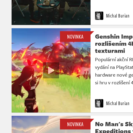
Michal Burian
Genshin Impa
NOVINKA
rozlišením 4
texturami
Populární akční 
vydání na PlaySta
hardware nové ge
si hru v rozlišení
Michal Burian
No Man's Sk
NOVINKA
Expeditions