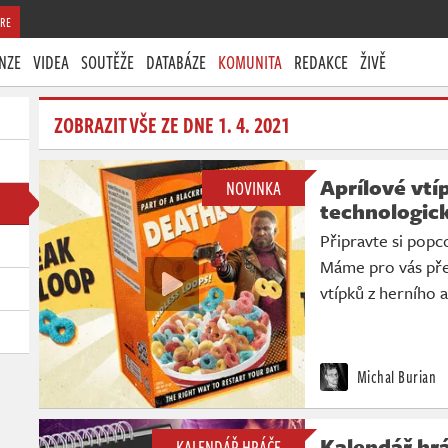
RE
NZE
VIDEA
SOUTĚŽE
DATABÁZE
KOMUNITA
REDAKCE
ŽIVĚ
ZOBRAZIT VŠE ZE DNE 1. 4. 2021
Aprílové vtí
NOVINKA
technologic
Připravte si popc
Máme pro vás pře
vtípků z herního 
Michal Burian
Kalendář hrá
KALENDÁŘ HRÁČE