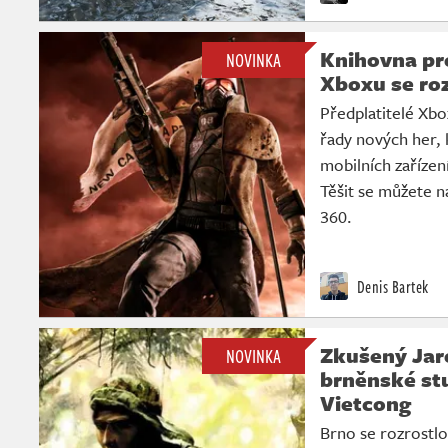
Knihovna pr
NOVINKA
Xboxu se rozš
Předplatitelé Xbo
řady nových her, 
mobilních zařízen
Těšit se můžete n
360.
Denis Bartek
Zkušený Jar
NOVINKA
brněnské st
Vietcong
Brno se rozrostl