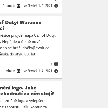
1 minuta
ve čtvrtek
1. 4. 2021
 of Duty: Warzone
cí
síce projde mapa Call of Duty:
 Nepůjde o úplně nové
toho se hráči dočkají evoluce
ska do stylu 80. let.
4
1 minuta
ve čtvrtek
1. 4. 2021
mění logo. Jaké
zhodnutí za ním stojí?
ali změně loga a vylepšení
ngu spoustu úsilí, komunita