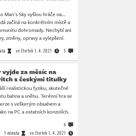
No Man's Sky vyšlou hráče na…
ždá začíná na konkrétním místě a
komunitu dohromady. Nechybí ani
vy, změny, opravy a vylepšení.
uta
ve čtvrtek
1. 4. 2021
5
vyjde za měsíc na
tch s českými titulky
í realistickou fyziku, skutečné
tu bahna a sněhu. Terénní hra se
erze s veškerým obsahem a
ko na PC a ostatních konzolích.
6
1 minuta
ve čtvrtek
1. 4. 2021