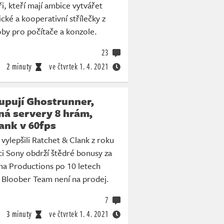
i, kteří mají ambice vytvářet
cké a kooperativní střílečky z
by pro počítače a konzole.
23
2 minuty
ve čtvrtek
1. 4. 2021
upují Ghostrunner,
ná servery 8 hrám,
ank v 60fps
ylepšili Ratchet & Clank z roku
i Sony obdrží štědré bonusy za
ma Productions po 10 letech
. Bloober Team není na prodej.
7
3 minuty
ve čtvrtek
1. 4. 2021