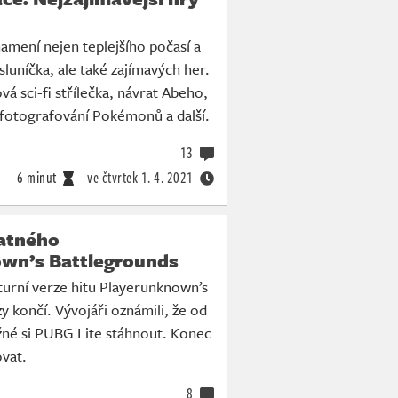
amení nejen teplejšího počasí a
sluníčka, ale také zajímavých her.
á sci-fi střílečka, návrat Abeho,
fotografování Pokémonů a další.
13
6 minut
ve čtvrtek
1. 4. 2021
atného
wn’s Battlegrounds
turní verze hitu Playerunknown’s
y končí. Vývojáři oznámili, že od
ožné si PUBG Lite stáhnout. Konec
vat.
8