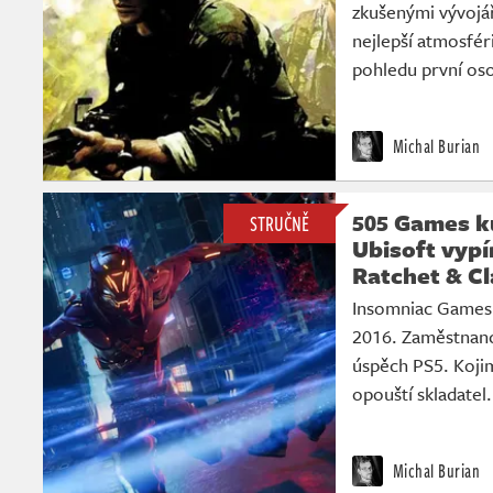
zkušenými vývojář
nejlepší atmosféri
pohledu první oso
Michal Burian
505 Games k
STRUČNĚ
Ubisoft vypí
Ratchet & Cl
Insomniac Games v
2016. Zaměstnanc
úspěch PS5. Koji
opouští skladatel
Michal Burian