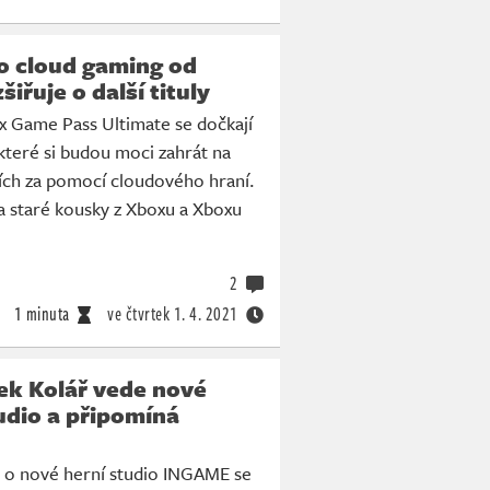
o cloud gaming od
iřuje o další tituly
x Game Pass Ultimate se dočkají
které si budou moci zahrát na
ích za pomocí cloudového hraní.
a staré kousky z Xboxu a Xboxu
2
1 minuta
ve čtvrtek
1. 4. 2021
ek Kolář vede nové
udio a připomíná
o o nové herní studio INGAME se