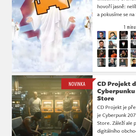
hovoří jasně: nel
a pokusíme se na
1 minu
CD Projekt d
NOVINKA
Cyberpunku 
Store
CD Projekt je pře
je Cyberpunk 2077
Store. Záleží ale
digitálního obcho