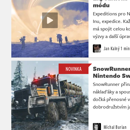
módu
Expeditions pro 
Inu, expedice. Ka
má spojit celou 
výzvy a další úpra
Jan Kalný
1 min
SnowRunner 
NOVINKA
Nintendo Swi
SnowRunner přináš
náklaďáky a spous
dočká přenosné v
dobrodružstvím ja
Michal Burian