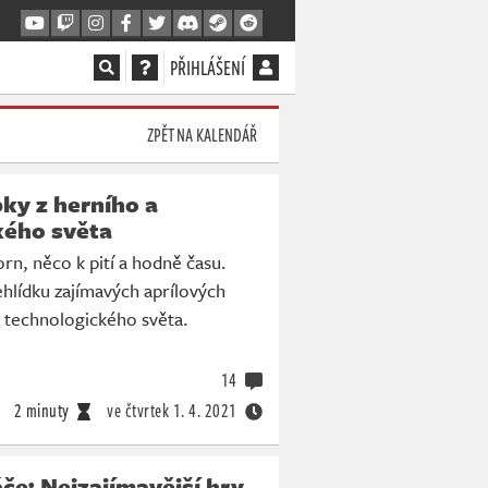
PŘIHLÁŠENÍ
ZPĚT NA KALENDÁŘ
pky z herního a
kého světa
orn, něco k pití a hodně času.
hlídku zajímavých aprílových
a technologického světa.
14
2 minuty
ve čtvrtek
1. 4. 2021
če: Nejzajímavější hry