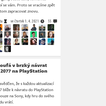
íbí se vám. Proto se vracíme zpět
 tom zapracovat znovu.
ta
ve čtvrtek
1. 4. 2021
55
oufá v brzký návrat
2077 na PlayStation
svědčen, že s každou aktualizací
 blíže k návratu do PlayStation
 pouze na Sony, kdy hru do svého
du vrátí.