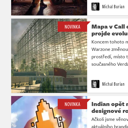
Michal Burian
Mapa v Call
NOVINKA
projde evolu
Koncem tohoto mě
Warzone změnou.
prostředí, místo 
současného Verdán
Michal Burian
Indian opět 
NOVINKA
designové ro
Ačkoli jsme věnov
aktuálního brandi