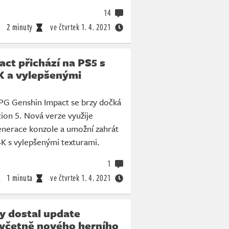
14
2 minuty
ve čtvrtek
1. 4. 2021
ct přichází na PS5 s
K a vylepšenými
RPG Genshin Impact se brzy dočká
tion 5. Nová verze využije
nerace konzole a umožní zahrát
 4K s vylepšenými texturami.
1
1 minuta
ve čtvrtek
1. 4. 2021
y dostal update
 včetně nového herního