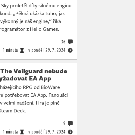
Sky proletěl díky silnému enginu
ekund. „Pěkná ukázka toho, jak
ýkonný je náš engine,“ říká
 programátor z Hello Games.
36
1 minuta
v pondělí
29. 7. 2024
 The Veilguard nebude
yžadovat EA App
házejícího RPG od BioWare
ní potřebovat EA App. Fanoušci
v velmi nadšeni. Hra je plně
 Steam Deck.
9
1 minuta
v pondělí
29. 7. 2024