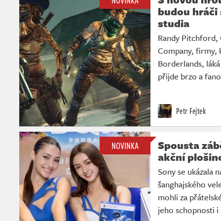
NOVINKA
budou hráči 
studia
Randy Pitchford,
Company, firmy, k
Borderlands, lák
přijde brzo a fan
Petr Fejtek
Spousta zábě
NOVINKA
akční plošin
Sony se ukázala n
šanghajského vele
mohli za přátelsk
jeho schopnosti i