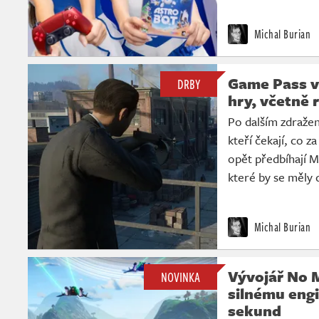
Michal Burian
Game Pass v 
DRBY
hry, včetně
Po dalším zdražen
kteří čekají, co z
opět předbíhají Mi
které by se měly 
Michal Burian
Vývojář No M
NOVINKA
silnému engi
sekund