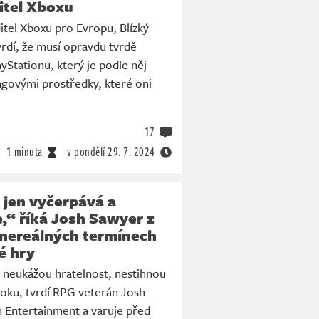
itel Xboxu
tel Xboxu pro Evropu, Blízký
vrdí, že musí opravdu tvrdě
yStationu, který je podle něj
govými prostředky, které oni
17
1 minuta
v pondělí
29. 7. 2024
 jen vyčerpává a
,“ říká Josh Sawyer z
 nereálných termínech
é hry
a neukážou hratelnost, nestihnou
roku, tvrdí RPG veterán Josh
n Entertainment a varuje před