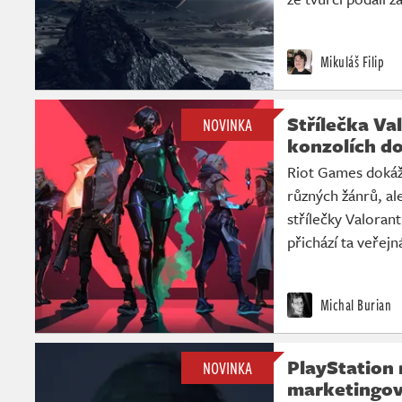
Mikuláš Filip
Střílečka Va
NOVINKA
konzolích do
Riot Games dokáž
různých žánrů, al
střílečky Valoran
přichází ta veřej
Michal Burian
PlayStation 
NOVINKA
marketingov