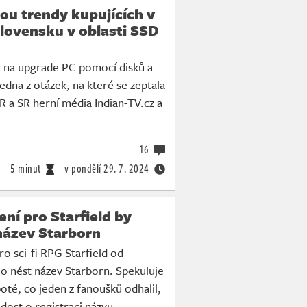
sou trendy kupujících v
lovensku v oblasti SSD
r na upgrade PC pomocí disků a
edna z otázek, na které se zeptala
R a SR herní média Indian-TV.cz a
16
5 minut
v pondělí
29. 7. 2024
ení pro Starfield by
název Starborn
ro sci-fi RPG Starfield od
o nést název Starborn. Spekuluje
té, co jeden z fanoušků odhalil,
ádost o registraci názvu.