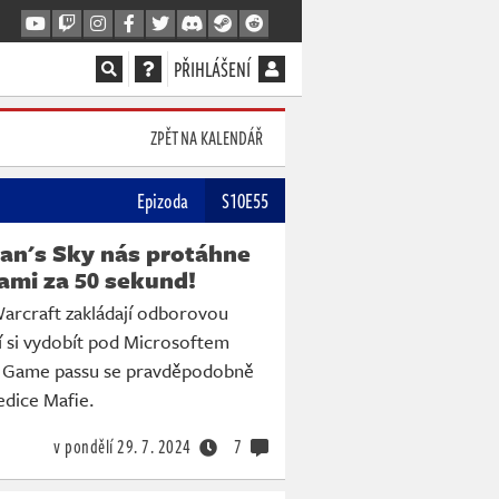
PŘIHLÁŠENÍ
ZPĚT NA KALENDÁŘ
Epizoda
S10E55
an's Sky nás protáhne
ami za 50 sekund!
Warcraft zakládají odborovou
jí si vydobít pod Microsoftem
V Game passu se pravděpodobně
 edice Mafie.
v pondělí
29. 7. 2024
7