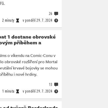
řů.
26
2 minuty
v pondělí
29. 7. 2024
at 1 dostane obrovské
 novým příběhem a
lms o víkendu na Comic-Conu v
lo obrovské rozšíření pro Mortal
brutální krvavé bojovky se mohou
 příběhu i nové hrdiny.
13
1 minuta
v pondělí
29. 7. 2024
u od tvůrců Borderlands