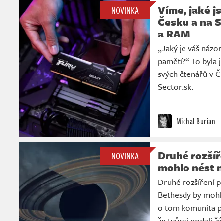
Víme, jaké j
NOVINKA
Česku a na S
a RAM
„Jaký je váš názo
pamětí?“ To byla j
svých čtenářů v Č
Sector.sk.
Michal Burian
Druhé rozšíř
NOVINKA
mohlo nést 
Druhé rozšíření p
Bethesdy by mohl
o tom komunita po
že tvůrci podali ž