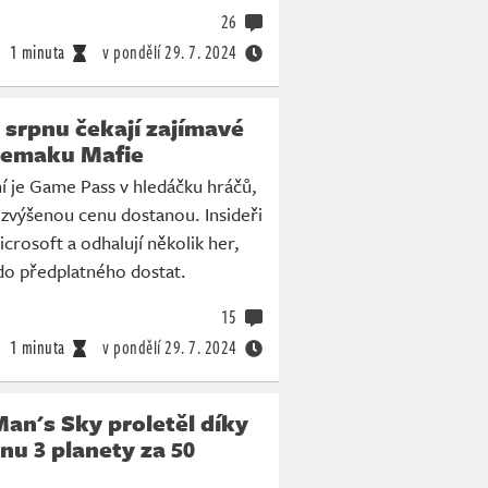
26
1 minuta
v pondělí
29. 7. 2024
srpnu čekají zajímavé
 remaku Mafie
í je Game Pass v hledáčku hráčů,
a zvýšenou cenu dostanou. Insideři
crosoft a odhalují několik her,
do předplatného dostat.
15
1 minuta
v pondělí
29. 7. 2024
an's Sky proletěl díky
nu 3 planety za 50