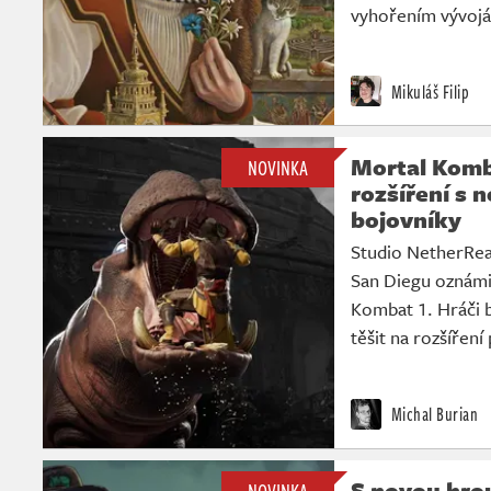
vyhořením vývojá
Mikuláš Filip
Mortal Komb
NOVINKA
rozšíření s
bojovníky
Studio NetherRea
San Diegu oznámi
Kombat 1. Hráči 
těšit na rozšíření
Michal Burian
S novou hro