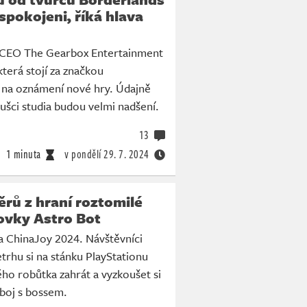
spokojeni, říká hlava
 CEO The Gearbox Entertainment
terá stojí za značkou
á na oznámení nové hry. Údajně
oušci studia budou velmi nadšení.
13
1 minuta
v pondělí
29. 7. 2024
rů z hraní roztomilé
ovky Astro Bot
a ChinaJoy 2024. Návštěvníci
trhu si na stánku PlayStationu
ého robůtka zahrát a vyzkoušet si
 boj s bossem.