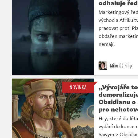
odhaluje řed
Marketingový ředi
východ a Afriku t
pracovat proti Pla
obdařen marketin
nemají.
Mikuláš Filip
„Vývojáře to
NOVINKA
demoralizuje
Obsidianu o
pro nehotov
Hry, které do lét
vydání do konce 
Sawyer z Obsidia