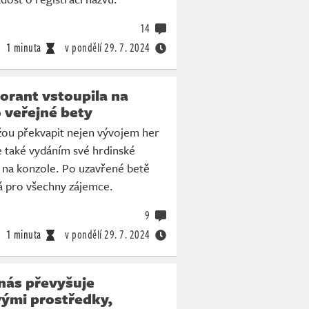
14
1 minuta
v pondělí
29. 7. 2024
lorant vstoupila na
 veřejné bety
ou překvapit nejen vývojem her
e také vydáním své hrdinské
t na konzole. Po uzavřené betě
ná pro všechny zájemce.
9
1 minuta
v pondělí
29. 7. 2024
nás převyšuje
ými prostředky,