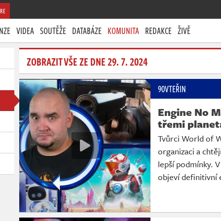
RE
NZE
VIDEA
SOUTĚŽE
DATABÁZE
KOMUNITA
REDAKCE
ŽIVĚ
ZOBRAZIT VŠE ZE DNE 29. 7. 2024
90VTEŘIN
Engine No M
třemi planet
Tvůrci World of 
organizaci a chtě
lepší podmínky. 
objeví definitivní