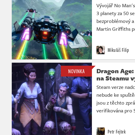
Vývojář No Man's 
3 planety za 50 s
bezproblémový a v
Martin Griffiths
Mikuláš Filip
Dragon Age:
NOVINKA
na Steamu v
Steam verze nadc
nebude ke spuště
jsou z těchto zprá
verifikována pro
Petr Fejtek