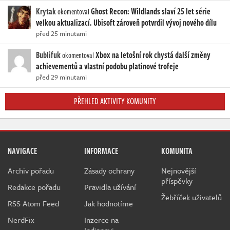
Krytak
Ghost Recon: Wildlands slaví 25 let série
okomentoval
velkou aktualizací. Ubisoft zároveň potvrdil vývoj nového dílu
před 25 minutami
Bublifuk
Xbox na letošní rok chystá další změny
okomentoval
achievementů a vlastní podobu platinové trofeje
před 29 minutami
PŘEHLED AKTIVITY KOMUNITY
NAVIGACE
INFORMACE
KOMUNITA
Archiv pořadu
Zásady ochrany
Nejnovější
příspěvky
Redakce pořadu
Pravidla užívání
Žebříček uživatelů
RSS Atom Feed
Jak hodnotíme
NerdFix
Inzerce na
Indianovi