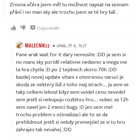
Zrovna včéra jsem měl tu možnost napsat na seznam
přání i no man sky ale trochu jsem se té hry bál .
Odpovědět
MALECNIKcz
středa, 29. 4., 15:21
Pane arak wait for it dary nemusite :DD ja sem si
no mans sky poridil relativne nedavno a mega me
ta hra chytla :D po 2 tejdnech skoro 70h :DD
kazdej novej update vitam s otevrenou naruci je
skoda ze nektery lidi z toho maj strach... ja sem se
taky celkem leknul kdyz sem uvidel cenu nevedel
sem jestli si nekupuju rozbitou hru... vubec za 12h
sem nasel jen 2 menci bugy :D jen sem mel
trochu problem s otimalizaci ale to se da
prehlidnout jestli si nekdy premejslel ze si tu hru
zahrajes tak nevahej :DD