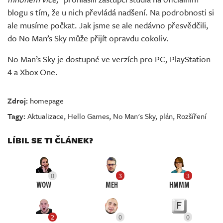
blogu s tím, že u nich převládá nadšení. Na podrobnosti si
ale musíme počkat. Jak jsme se ale nedávno přesvědčili,
do No Man’s Sky může přijít opravdu cokoliv.
No Man’s Sky je dostupné ve verzích pro PC, PlayStation
4 a Xbox One.
Zdroj:
homepage
Tagy:
Aktualizace
,
Hello Games
,
No Man's Sky
,
plán
,
Rozšíření
LÍBIL SE TI ČLÁNEK?
0
3
3
WOW
MEH
HMMM
2
0
0