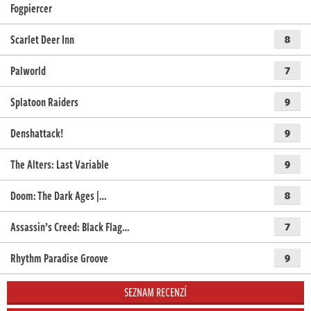
Fogpiercer
Scarlet Deer Inn
8
Palworld
7
Splatoon Raiders
9
Denshattack!
9
The Alters: Last Variable
9
Doom: The Dark Ages |…
8
Assassin’s Creed: Black Flag…
7
Rhythm Paradise Groove
9
SEZNAM RECENZÍ