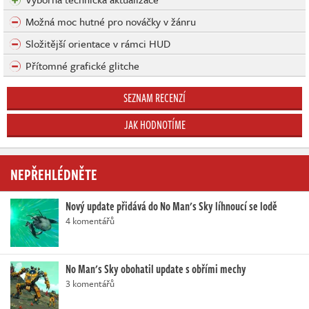
Možná moc hutné pro nováčky v žánru
Složitější orientace v rámci HUD
Přítomné grafické glitche
SEZNAM RECENZÍ
JAK HODNOTÍME
NEPŘEHLÉDNĚTE
Nový update přidává do No Man's Sky líhnoucí se lodě
4 komentářů
No Man's Sky obohatil update s obřími mechy
3 komentářů