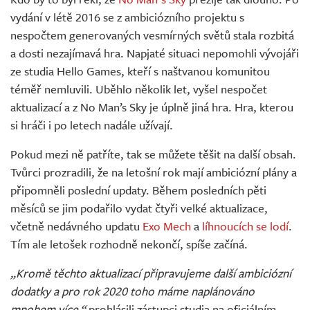
Živě
vydání v létě 2016 se z ambiciózního projektu s
nespočtem generovaných vesmírných světů stala rozbitá
a dosti nezajímavá hra. Napjaté situaci nepomohli vývojáři
ze studia Hello Games, kteří s naštvanou komunitou
téměř nemluvili. Uběhlo několik let, vyšel nespočet
aktualizací a z No Man’s Sky je úplně jiná hra. Hra, kterou
si hráči i po letech nadále užívají.
Pokud mezi ně patříte, tak se můžete těšit na další obsah.
Tvůrci prozradili, že na letošní rok mají ambiciózní plány a
připomněli poslední updaty. Během posledních pěti
měsíců se jim podařilo vydat čtyři velké aktualizace,
včetně nedávného updatu
Exo Mech
a
líhnoucích se lodí
.
Tím ale letošek rozhodně nekončí, spíše začíná.
„Kromě těchto aktualizací připravujeme další ambiciózní
dodatky a pro rok 2020 toho máme naplánováno
mnohem více,“
prohlásili zástupci studia na oficiálním