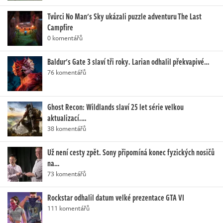
Tvůrci No Man's Sky ukázali puzzle adventuru The Last
Campfire
0 komentářů
Baldur's Gate 3 slaví tři roky. Larian odhalil překvapivé…
76 komentářů
Ghost Recon: Wildlands slaví 25 let série velkou
aktualizací.…
38 komentářů
Už není cesty zpět. Sony připomíná konec fyzických nosičů
na…
73 komentářů
Rockstar odhalil datum velké prezentace GTA VI
111 komentářů