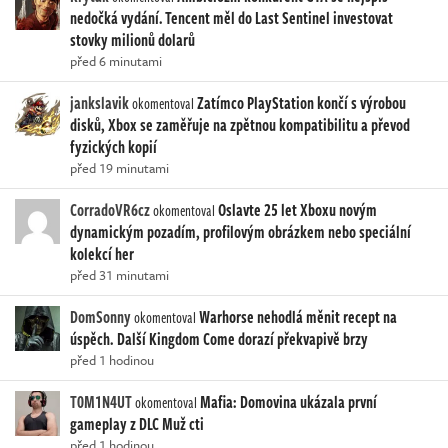
nedočká vydání. Tencent měl do Last Sentinel investovat
stovky milionů dolarů
před 6 minutami
jankslavik
Zatímco PlayStation končí s výrobou
okomentoval
disků, Xbox se zaměřuje na zpětnou kompatibilitu a převod
fyzických kopií
před 19 minutami
CorradoVR6cz
Oslavte 25 let Xboxu novým
okomentoval
dynamickým pozadím, profilovým obrázkem nebo speciální
kolekcí her
před 31 minutami
DomSonny
Warhorse nehodlá měnit recept na
okomentoval
úspěch. Další Kingdom Come dorazí překvapivě brzy
před 1 hodinou
T0M1N4UT
Mafia: Domovina ukázala první
okomentoval
gameplay z DLC Muž cti
před 1 hodinou