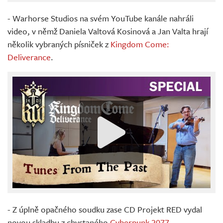
- Warhorse Studios na svém YouTube kanále nahráli
video, v němž Daniela Valtová Kosinová a Jan Valta hrají
několik vybraných písniček z
Kingdom Come:
Deliverance
.
- Z úplně opačného soudku zase CD Projekt RED vydal
novou skladbu z chystaného
Cyberpunk 2077
.