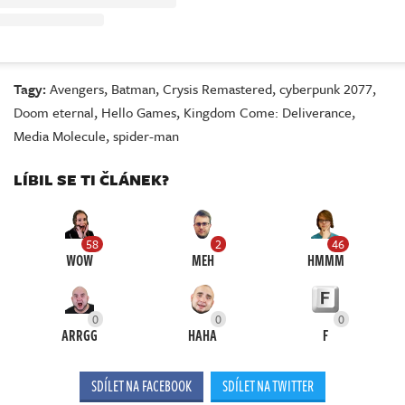
Tagy:
Avengers
,
Batman
,
Crysis Remastered
,
cyberpunk 2077
,
Doom eternal
,
Hello Games
,
Kingdom Come: Deliverance
,
Media Molecule
,
spider-man
LÍBIL SE TI ČLÁNEK?
58
2
46
WOW
MEH
HMMM
0
0
0
ARRGG
HAHA
F
SDÍLET NA FACEBOOK
SDÍLET NA TWITTER