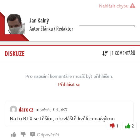
Nahlásit chybu
Jan Kalný
Autor článku / Redaktor
DISKUZE
| 1 KOMENTÁŘŮ
Pro napsání komentáře musíš být přihlášen.
Přihlásit se
darx-cz
sobota, 5. 9., 6:21
Na tu RTX se těším, obzvláště kvůli cena/výkon
1
2
Odpovědět