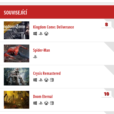
SOUVISEJÍCÍ
8
Kingdom Come: Deliverance
Spider-Man
Crysis Remastered
10
Doom Eternal