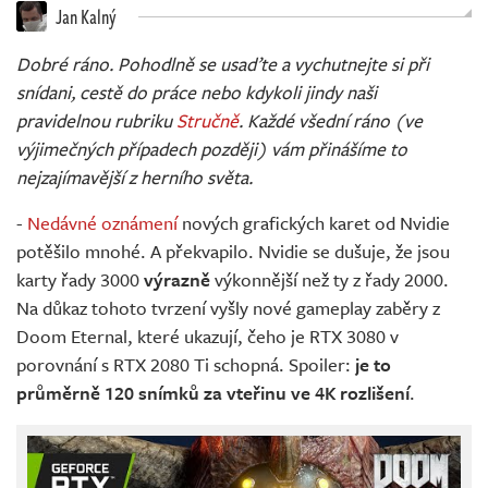
Živě
Jan Kalný
Dobré ráno. Pohodlně se usaďte a vychutnejte si při
snídani, cestě do práce nebo kdykoli jindy naši
pravidelnou rubriku
Stručně
. Každé všední ráno (ve
výjimečných případech později) vám přinášíme to
nejzajímavější z herního světa.
-
Nedávné oznámení
nových grafických karet od Nvidie
potěšilo mnohé. A překvapilo. Nvidie se dušuje, že jsou
karty řady 3000
výrazně
výkonnější než ty z řady 2000.
Na důkaz tohoto tvrzení vyšly nové gameplay zaběry z
Doom Eternal, které ukazují, čeho je RTX 3080 v
porovnání s RTX 2080 Ti schopná. Spoiler:
je to
průměrně 120 snímků za vteřinu ve 4K rozlišení
.