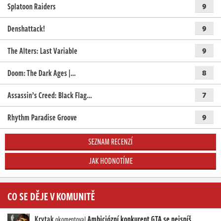
Splatoon Raiders
9
Denshattack!
9
The Alters: Last Variable
9
Doom: The Dark Ages |…
8
Assassin’s Creed: Black Flag…
7
Rhythm Paradise Groove
9
SEZNAM RECENZÍ
JAK HODNOTÍME
CO SE DĚJE V KOMUNITĚ
Krytak
Ambiciózní konkurent GTA se nejspíš
okomentoval