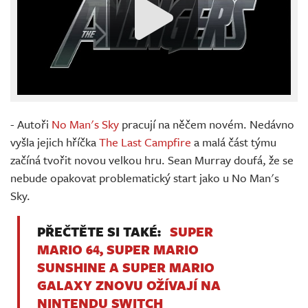
- Autoři
No Man's Sky
pracují na něčem novém. Nedávno
vyšla jejich hříčka
The Last Campfire
a malá část týmu
začíná tvořit novou velkou hru. Sean Murray doufá, že se
nebude opakovat problematický start jako u No Man's
Sky.
PŘEČTĚTE SI TAKÉ:
SUPER
MARIO 64, SUPER MARIO
SUNSHINE A SUPER MARIO
GALAXY ZNOVU OŽÍVAJÍ NA
NINTENDU SWITCH