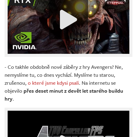
- Co takhle obdobně nové záběry z hry Avengers? Ne,
nemyslíme tu, co dnes vychází. Myslíme tu starou,
zrušenou,
o které jsme kdysi psali
. Na internetu se
objevilo
přes deset minut z devět let starého buildu
hry
.