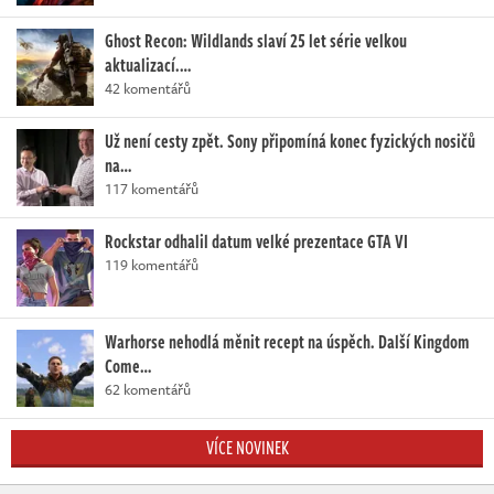
Ghost Recon: Wildlands slaví 25 let série velkou
aktualizací.…
42 komentářů
Už není cesty zpět. Sony připomíná konec fyzických nosičů
na…
117 komentářů
Rockstar odhalil datum velké prezentace GTA VI
119 komentářů
Warhorse nehodlá měnit recept na úspěch. Další Kingdom
Come…
62 komentářů
VÍCE NOVINEK