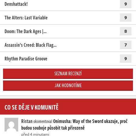
Denshattack!
9
The Alters: Last Variable
9
Doom: The Dark Ages |…
8
Assassin’s Creed: Black Flag…
7
Rhythm Paradise Groove
9
SEZNAM RECENZÍ
JAK HODNOTÍME
CO SE DĚJE V KOMUNITĚ
Ristan
Onimusha: Way of the Sword ukazuje, proč
okomentoval
budou souboje působit tak přirozeně
před 4 minutami