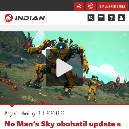
REALMERCH.STORE
Magazín
Recenze
Videa
Soutěže
Databáze
Komunita
Magazín
·
Novinky
·
7. 4. 2020 17:23
Redakce
No Man's Sky obohatil update s