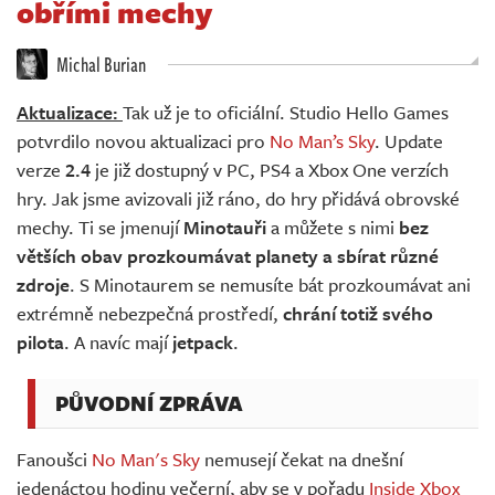
obřími mechy
Živě
Michal Burian
Aktualizace:
Tak už je to oficiální. Studio Hello Games
potvrdilo novou aktualizaci pro
No Man’s Sky
. Update
verze
2.4
je již dostupný v PC, PS4 a Xbox One verzích
hry. Jak jsme avizovali již ráno, do hry přidává obrovské
mechy. Ti se jmenují
Minotauři
a můžete s nimi
bez
větších obav prozkoumávat planety a sbírat různé
zdroje
. S Minotaurem se nemusíte bát prozkoumávat ani
extrémně nebezpečná prostředí,
chrání totiž svého
pilota
. A navíc mají
jetpack
.
PŮVODNÍ ZPRÁVA
Fanoušci
No Man's Sky
nemusejí čekat na dnešní
jedenáctou hodinu večerní, aby se v pořadu
Inside Xbox