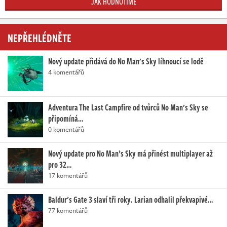
JAK HODNOTÍME
NEPŘEHLÉDNĚTE
Nový update přidává do No Man's Sky líhnoucí se lodě
4 komentářů
Adventura The Last Campfire od tvůrců No Man's Sky se
připomíná…
0 komentářů
Nový update pro No Man’s Sky má přinést multiplayer až
pro 32…
17 komentářů
Baldur's Gate 3 slaví tři roky. Larian odhalil překvapivé…
77 komentářů