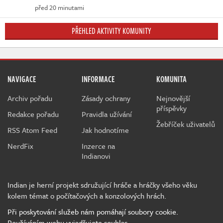
před 20 minutami
PŘEHLED AKTIVITY KOMUNITY
NAVIGACE
INFORMACE
KOMUNITA
Archiv pořadu
Zásady ochrany
Nejnovější
příspěvky
Redakce pořadu
Pravidla užívání
Žebříček uživatelů
RSS Atom Feed
Jak hodnotíme
NerdFix
Inzerce na
Indianovi
Indian je herní projekt sdružující hráče a hráčky všeho věku
kolem témat o počítačových a konzolových hrách.
Při poskytování služeb nám pomáhají soubory cookie.
Používáním webu vyjadřujete souhlas.