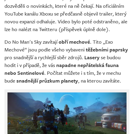
dozvěděli o novinkách, které na ně čekají. Na oficiálním
YouTube kanálu Xboxu se předčasně objevil trailer, který
novou expanzi odhaluje. Video bylo poté odstraněno, ale
lze ho nalézt na Twitteru (příspěvek úplně dole).
Do No Man's Sky zavítají
obří mechové
. Tito „Exo
Mechové“ jsou podle všeho vybaveni
těžebními paprsky
pro snadnější a rychlejší sběr zdrojů.
Lasery
se budou
hodit i v případě, že vás
napadne nepřátelská fauna
nebo Sentinelové
. Počítat můžete i s tím, že v mechu
bude
snadnější průzkum planety
, na kterou zavítáte.