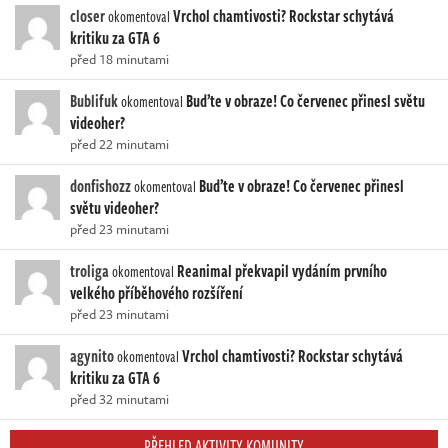
closer
Vrchol chamtivosti? Rockstar schytává
okomentoval
kritiku za GTA 6
před 18 minutami
Bublifuk
Buďte v obraze! Co červenec přinesl světu
okomentoval
videoher?
před 22 minutami
donfishozz
Buďte v obraze! Co červenec přinesl
okomentoval
světu videoher?
před 23 minutami
troliga
Reanimal překvapil vydáním prvního
okomentoval
velkého příběhového rozšíření
před 23 minutami
agynito
Vrchol chamtivosti? Rockstar schytává
okomentoval
kritiku za GTA 6
před 32 minutami
PŘEHLED AKTIVITY KOMUNITY