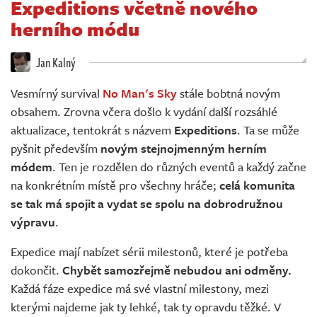
Expeditions včetně nového
Živě
herního módu
Jan Kalný
Vesmírný survival
No Man's Sky
stále bobtná novým
obsahem. Zrovna včera došlo k vydání další rozsáhlé
aktualizace, tentokrát s názvem
Expeditions
. Ta se může
pyšnit především
novým stejnojmenným herním
módem
. Ten je rozdělen do různých eventů a každý začne
na konkrétním místě pro všechny hráče;
celá komunita
se tak má spojit a vydat se spolu na dobrodružnou
výpravu
.
Expedice mají nabízet sérii milestonů, které je potřeba
dokončit.
Chybět samozřejmě nebudou ani odměny.
Každá fáze expedice má své vlastní milestony, mezi
kterými najdeme jak ty lehké, tak ty opravdu těžké. V