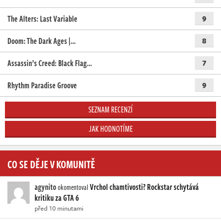
The Alters: Last Variable
9
Doom: The Dark Ages |…
8
Assassin’s Creed: Black Flag…
7
Rhythm Paradise Groove
9
SEZNAM RECENZÍ
JAK HODNOTÍME
CO SE DĚJE V KOMUNITĚ
agynito
Vrchol chamtivosti? Rockstar schytává
okomentoval
kritiku za GTA 6
před 10 minutami