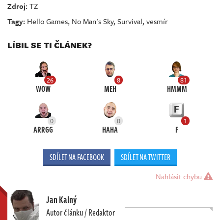
Zdroj:
TZ
Tagy:
Hello Games
,
No Man's Sky
,
Survival
,
vesmír
LÍBIL SE TI ČLÁNEK?
26
8
81
WOW
MEH
HMMM
0
0
1
ARRGG
HAHA
F
SDÍLET NA FACEBOOK
SDÍLET NA TWITTER
Nahlásit chybu
Jan Kalný
Autor článku / Redaktor