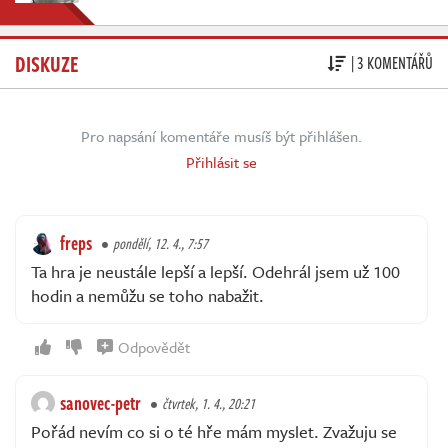
DISKUZE
| 3 KOMENTÁŘŮ
Pro napsání komentáře musíš být přihlášen.
Přihlásit se
freps
pondělí, 12. 4., 7:57
Ta hra je neustále lepší a lepší. Odehrál jsem už 100
hodin a nemůžu se toho nabažit.
Odpovědět
sanovec-petr
čtvrtek, 1. 4., 20:21
Pořád nevím co si o té hře mám myslet. Zvažuju se