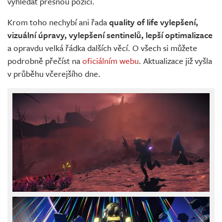
vyhledat přesnou pozici.
Krom toho nechybí ani řada
quality of life vylepšení,
vizuální úpravy, vylepšení sentinelů, lepší optimalizace
a opravdu velká řádka dalších věcí. O všech si můžete
podrobně přečíst na
oficiálním webu
. Aktualizace již vyšla
v průběhu včerejšího dne.