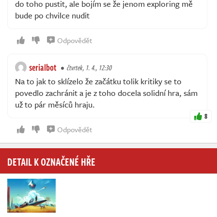
do toho pustit, ale bojím se že jenom exploring mě
bude po chvilce nudit
Odpovědět
serialbot
čtvrtek, 1. 4., 12:30
Na to jak to sklízelo že začátku tolik kritiky se to
povedlo zachránit a je z toho docela solidní hra, sám
už to pár měsíců hraju.
8
Odpovědět
DETAIL K OZNAČENÉ HŘE