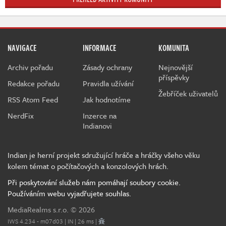
NAVIGACE
INFORMACE
KOMUNITA
Archiv pořadu
Zásady ochrany
Nejnovější
příspěvky
Redakce pořadu
Pravidla užívání
Žebříček uživatelů
RSS Atom Feed
Jak hodnotíme
NerdFix
Inzerce na
Indianovi
Indian je herní projekt sdružující hráče a hráčky všeho věku
kolem témat o počítačových a konzolových hrách.
Při poskytování služeb nám pomáhají soubory cookie.
Používáním webu vyjadřujete souhlas.
MediaRealms s.r.o.
© 2026
IWS 4.234 - m07d03 | IN | 26 ms |