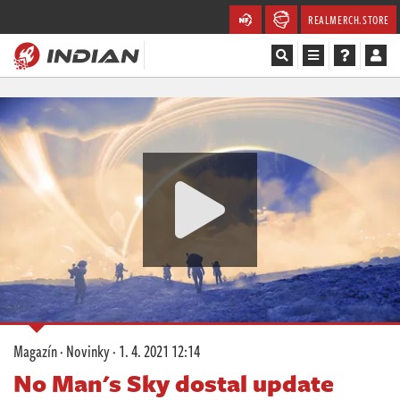
REALMERCH.STORE
Magazín
Recenze
Videa
Soutěže
Databáze
Komunita
Magazín
·
Novinky
·
1. 4. 2021 12:14
Redakce
No Man's Sky dostal update