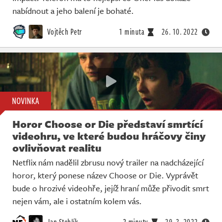
nabídnout a jeho balení je bohaté.
Vojtěch Petr
1 minuta
26. 10. 2022
NOVINKA
Horor Choose or Die představí smrtící
videohru, ve které budou hráčovy činy
ovlivňovat realitu
Netflix nám nadělil zbrusu nový trailer na nadcházející
horor, který ponese název Choose or Die. Vyprávět
bude o hrozivé videohře, jejíž hraní může přivodit smrt
nejen vám, ale i ostatním kolem vás.
Jan Stehlík
2 minuty
29. 3. 2022