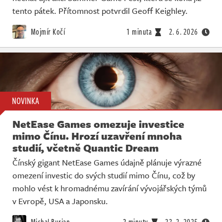
tento pátek. Přítomnost potvrdil Geoff Keighley.
Mojmír Kočí
1 minuta
2. 6. 2026
NOVINKA
NetEase Games omezuje investice
mimo Čínu. Hrozí uzavření mnoha
studií, včetně Quantic Dream
Čínský gigant NetEase Games údajně plánuje výrazné
omezení investic do svých studií mimo Čínu, což by
mohlo vést k hromadnému zavírání vývojářských týmů
v Evropě, USA a Japonsku.
Michal Burian
2 minuty
23. 2. 2025