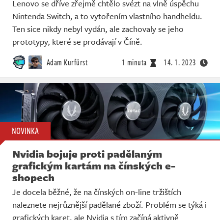
Lenovo se dříve zřejmě chtělo svézt na vlně úspěchu
Nintenda Switch, a to vytořením vlastního handheldu.
Ten sice nikdy nebyl vydán, ale zachovaly se jeho
prototypy, které se prodávají v Číně.
Adam Kurfürst
1 minuta
14. 1. 2023
NOVINKA
Nvidia bojuje proti padělaným
grafickým kartám na čínských e-
shopech
Je docela běžné, že na čínských on-line tržištích
naleznete nejrůznější padělané zboží. Problém se týká i
grafických karet, ale Nvidia s tím začíná aktivně