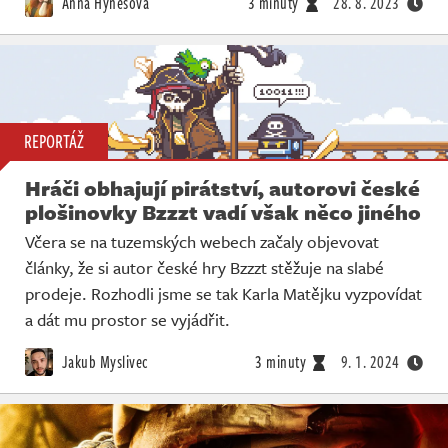
Anna Hynešová
3 minuty
28. 8. 2023
REPORTÁŽ
Hráči obhajují pirátství, autorovi české
plošinovky Bzzzt vadí však něco jiného
Včera se na tuzemských webech začaly objevovat
články, že si autor české hry Bzzzt stěžuje na slabé
prodeje. Rozhodli jsme se tak Karla Matějku vyzpovídat
a dát mu prostor se vyjádřit.
Jakub Myslivec
3 minuty
9. 1. 2024