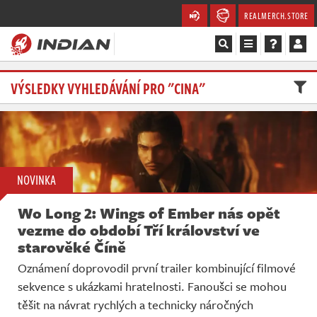
REALMERCH.STORE
Magazín
VÝSLEDKY VYHLEDÁVÁNÍ PRO "CINA"
Recenze
Videa
NOVINKA
Soutěže
Wo Long 2: Wings of Ember nás opět
Databáze
vezme do období Tří království ve
starověké Číně
Komunita
Oznámení doprovodil první trailer kombinující filmové
sekvence s ukázkami hratelnosti. Fanoušci se mohou
Redakce
těšit na návrat rychlých a technicky náročných