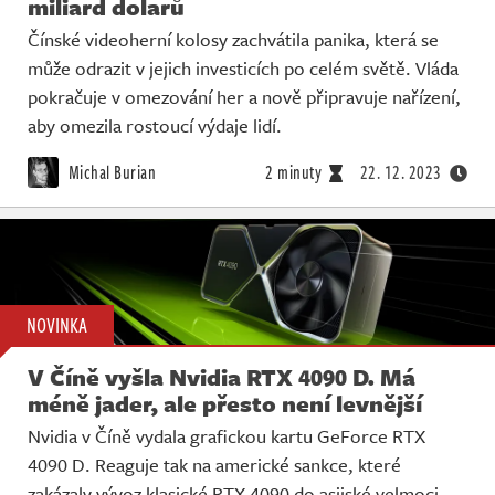
miliard dolarů
Čínské videoherní kolosy zachvátila panika, která se
může odrazit v jejich investicích po celém světě. Vláda
pokračuje v omezování her a nově připravuje nařízení,
aby omezila rostoucí výdaje lidí.
Michal Burian
2 minuty
22. 12. 2023
NOVINKA
V Číně vyšla Nvidia RTX 4090 D. Má
méně jader, ale přesto není levnější
Nvidia v Číně vydala grafickou kartu GeForce RTX
4090 D. Reaguje tak na americké sankce, které
zakázaly vývoz klasické RTX 4090 do asijské velmoci.