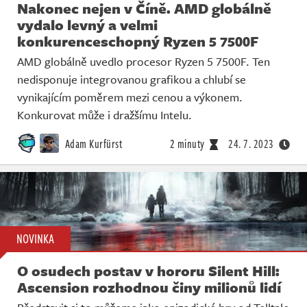
Nakonec nejen v Číně. AMD globálně
vydalo levný a velmi
konkurenceschopný Ryzen 5 7500F
AMD globálně uvedlo procesor Ryzen 5 7500F. Ten
nedisponuje integrovanou grafikou a chlubí se
vynikajícím poměrem mezi cenou a výkonem.
Konkurovat může i dražšímu Intelu.
Adam Kurfürst
2 minuty
24. 7. 2023
NOVINKA
O osudech postav v hororu Silent Hill:
Ascension rozhodnou činy milionů lidí