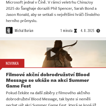
Microsoft jednal v Číně. V rámci veletrhu ChinaJoy
2025 do Šanghaje dorazili Phil Spencer, Sarah Bond a
Jason Ronald, aby se setkali s největšími hráči čínského
herního průmyslu.
Michal Burian
1 minuta
4. 8. 2025
NOVINKA
Filmové akční dobrodružství Blood
Message se ukáže na akci Summer
Game Fest
Pokud čekáte na další záběry z filmového akčního
dobrodružství Blood Message, tak byste si neměli
nechat ujít akci Summer Game Fest, která se koná již