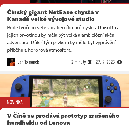
Čínský gigant NetEase chystá v
Kanadě velké vývojové studio
Bude tvořeno veterány herního průmyslu z Ubisoftu a
jejich prvotinou by měla být velká a ambiciózní akční
adventura. Důležitým prvkem by mělo být vyprávění
příběhu a hororová atmosféra.
Jan Tomanek
2 minuty
27. 5. 2023
NOVINKA
V Číně se prodává prototyp zrušeného
handheldu od Lenova