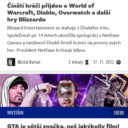
Čínští hráči přijdou o World of
Warcraft, Diablo, Overwatch a další
hry Blizzardu
Blizzard Entertainment se stahuje z čínského trhu.
Společnost po 14 letech ukončila spolupráci s NetEase
Games a neobnoví čínské firmě licenci na provoz svých
her. Prezident NetEase kritizuje blbce.
Michal Burian
2 minuty
17. 11. 2022
90VTEŘIN
S8E88
GTA je větší značka, než jakýkoliv film!