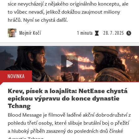
sice nevycházejí z nějakého originálního konceptu, ale
to vůbec nevadí, jelikož dokážou zaujmout miliony
hráčů. Nyní se chystá další.
Mojmír Kočí
1 minuta
28. 7. 2025
NOVINKA
Krev, písek a loajalita: NetEase chystá
epickou výpravu do konce dynastie
Tchang
Blood Message je filmově laděné akční dobrodružství z
pohledu třetí osoby, které slibuje brutální boj o přežití
a hluboký příběh zasazený do posledních dnů čínské
dynastie Tchang.