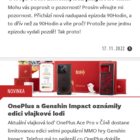
Mohu vás poprosit o pozornost? Prosím věnujte mi
pozornost. Přichází nová nadupaná epizoda 90Hodin, a
to dřív než za 90Hodin a víte proč? Protože jsme jednu
epizodu vydali pozdě! Tak proto!
17. 11. 2022
NOVINKA
OnePlus a Genshin Impact oznámily
edici vlajkové lodi
Aktuální vlajková loď OnePlus Ace Pro v Číně dostane
limitovanou edici velmi populární MMO hry Genshin
Impact. Telefon má to nejlepší co OnePlus dokáže