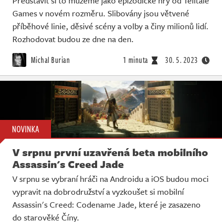
Představit si to můžeme jako epizodické hry od Telltale
Games v novém rozměru. Slibovány jsou větvené
příběhové linie, děsivé scény a volby a činy milionů lidí.
Rozhodovat budou ze dne na den.
Michal Burian
1 minuta
30. 5. 2023
NOVINKA
V srpnu první uzavřená beta mobilního
Assassin's Creed Jade
V srpnu se vybraní hráči na Androidu a iOS budou moci
vypravit na dobrodružství a vyzkoušet si mobilní
Assassin's Creed: Codename Jade, které je zasazeno
do starověké Číny.