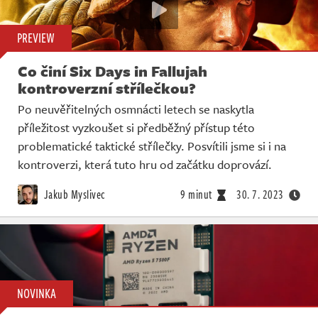
PREVIEW
Co činí Six Days in Fallujah
kontroverzní střílečkou?
Po neuvěřitelných osmnácti letech se naskytla
příležitost vyzkoušet si předběžný přístup této
problematické taktické střílečky. Posvítili jsme si i na
kontroverzi, která tuto hru od začátku doprovází.
Jakub Myslivec
9 minut
30. 7. 2023
NOVINKA