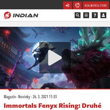
REALMERCH.STORE
Magazín
Recenze
Videa
Soutěže
Databáze
Komunita
Magazín
·
Novinky
·
26. 3. 2021 11:33
Redakce
Immortals Fenyx Rising: Druhé