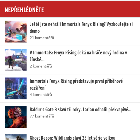
NEPŘEHLÉDNĚTE
Ještě jste nehráli Immortals Fenyx Rising? Vyzkoušejte si
demo
21 komentářů
V Immortals: Fenyx Rising čeká na hráče nový hrdina v
čínské…
2 komentářů
Immortals Fenyx Rising představuje první příběhové
rozšíření
4 komentářů
Baldur's Gate 3 slaví tři roky. Larian odhalil překvapivé…
77 komentářů
Ghost Recon: Wildlands slaví 25 let série velkou