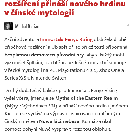
rozšíření přináší nového hrdinu
Živě
v čínské mytologii
Michal Burian
Akční adventura
Immortals Fenyx Rising
obdržela druhé
příběhové rozšíření a Ubisoft při té příležitosti připomíná
bezplatnou demoverzi původní hry
, aby si každý mohl
vyzkoušet šplhání, plachtění a vzdušné kontaktní souboje
v řecké mytologii na PC, PlayStationu 4 a 5, Xbox One a
Series X/S a Nintendu Switch.
Druhý dodatečný balíček pro Immortals Fenyx Rising
vyšel včera, jmenuje se
Myths of the Eastern Realm
(Mýty z Východních říší) a přináší nového hrdinu jménem
Ku
. Ten se vydává na výpravu inspirovanou oblíbeným
čínským mýtem
Nuwa látá nebesa
. Ku má za úkol
pomoct bohyni Nuwě vyspravit rozbitou oblohu a