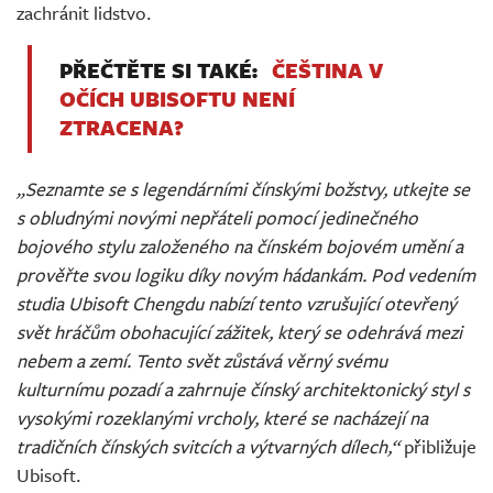
zachránit lidstvo.
PŘEČTĚTE SI TAKÉ:
ČEŠTINA V
OČÍCH UBISOFTU NENÍ
ZTRACENA?
„Seznamte se s legendárními čínskými božstvy, utkejte se
s obludnými novými nepřáteli pomocí jedinečného
bojového stylu založeného na čínském bojovém umění a
prověřte svou logiku díky novým hádankám. Pod vedením
studia Ubisoft Chengdu nabízí tento vzrušující otevřený
svět hráčům obohacující zážitek, který se odehrává mezi
nebem a zemí. Tento svět zůstává věrný svému
kulturnímu pozadí a zahrnuje čínský architektonický styl s
vysokými rozeklanými vrcholy, které se nacházejí na
tradičních čínských svitcích a výtvarných dílech,“
přibližuje
Ubisoft.