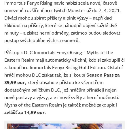
Immortals Fenyx Rising navíc nabízí zcela nové, časově
omezené rozšíření pro Twitch Monster až do 7. 4. 2021.
Diváci mohou sbírat příšery a plnit výzvy – například
kliknout na příšery, které se náhodně objeví každé dvě
minuty – a získat herní odměny, zatímco budou sledovat
postup svých oblíbených streamerů.
Přístup k DLC Immortals Fenyx Rising – Myths of the
Eastern Realm mají automaticky všichni, kdo si zakoupili či
zakoupí hru Immortals Fenyx Rising Gold Edition. Ostatní
hráči mohou DLC získat tak, že si koupí
Season Pass za
39,99 eur
, který obsahuje přístup ke všem třem
dodatečným balíčkům DLC, jež hráčům přinášejí nejen
nové postavy a výzvy, ale i nové světy a herní možnosti.
Myths of the Eastern Realm je taktéž možné zakoupit i
zvlášť za 14,99 eur
.