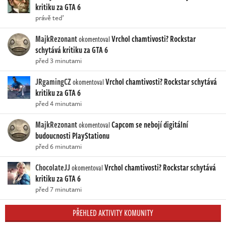
kritiku za GTA 6
právě teď
MajkRezonant
Vrchol chamtivosti? Rockstar
okomentoval
schytává kritiku za GTA 6
před 3 minutami
JRgamingCZ
Vrchol chamtivosti? Rockstar schytává
okomentoval
kritiku za GTA 6
před 4 minutami
MajkRezonant
Capcom se nebojí digitální
okomentoval
budoucnosti PlayStationu
před 6 minutami
ChocolateJJ
Vrchol chamtivosti? Rockstar schytává
okomentoval
kritiku za GTA 6
před 7 minutami
PŘEHLED AKTIVITY KOMUNITY