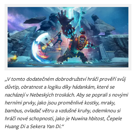
„V tomto dodatečném dobrodružství hráči prověří svůj
důvtip, obratnost a logiku díky hádankám, které se
nacházejí v Nebeských troskách. Aby se poprali s novými
herními prvky, jako jsou proměnlivé kostky, mraky,
bambus, ovladač větru a vzdušné kruhy, odemknou si
hráči nové schopnosti, jako je Nuwina hbitost, Čepele
Huang Di a Sekera Yan Di.“