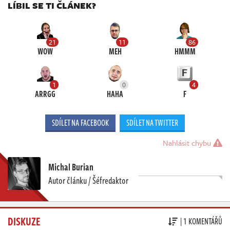
LÍBIL SE TI ČLÁNEK?
21
11
86
WOW
MEH
HMMM
1
0
4
ARRGG
HAHA
F
SDÍLET NA FACEBOOK
SDÍLET NA TWITTER
Nahlásit chybu
Michal Burian
Autor článku / Šéfredaktor
DISKUZE
| 1 KOMENTÁŘŮ