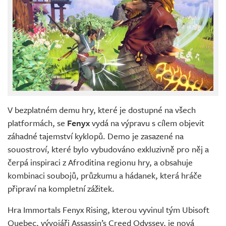
V bezplatném demu hry, které je dostupné na všech
platformách, se
Fenyx
vydá na výpravu s cílem objevit
záhadné tajemství kyklopů. Demo je zasazené na
souostroví, které bylo vybudováno exkluzivně pro něj a
čerpá inspiraci z Afroditina regionu hry, a obsahuje
kombinaci soubojů, průzkumu a hádanek, která hráče
připraví na kompletní zážitek.
Hra Immortals Fenyx Rising, kterou vyvinul tým Ubisoft
Quebec, vývojáři Assassin’s Creed Odyssey, je nová