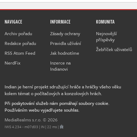
NAVIGACE
INFORMACE
KOMUNITA
Archiv pořadu
Zásady ochrany
Nejnovější
příspěvky
Redakce pořadu
Pravidla užívání
Žebříček uživatelů
RSS Atom Feed
Jak hodnotíme
NerdFix
Inzerce na
Indianovi
Indian je herní projekt sdružující hráče a hráčky všeho věku
kolem témat o počítačových a konzolových hrách.
Při poskytování služeb nám pomáhají soubory cookie.
Používáním webu vyjadřujete souhlas.
MediaRealms s.r.o.
© 2026
IWS 4.234 - m07d03 | IN | 22 ms |