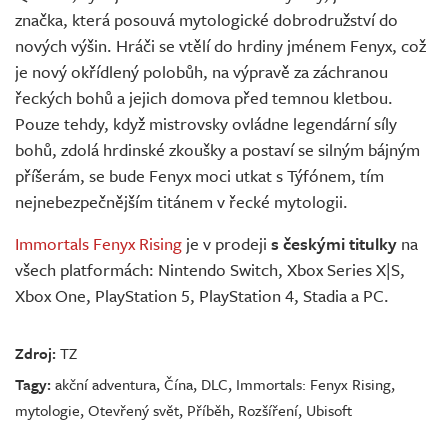
značka, která posouvá mytologické dobrodružství do
nových výšin. Hráči se vtělí do hrdiny jménem Fenyx, což
je nový okřídlený polobůh, na výpravě za záchranou
řeckých bohů a jejich domova před temnou kletbou.
Pouze tehdy, když mistrovsky ovládne legendární síly
bohů, zdolá hrdinské zkoušky a postaví se silným bájným
příšerám, se bude Fenyx moci utkat s Týfónem, tím
nejnebezpečnějším titánem v řecké mytologii.
Immortals Fenyx Rising
je v prodeji
s českými titulky
na
všech platformách: Nintendo Switch, Xbox Series X|S,
Xbox One, PlayStation 5, PlayStation 4, Stadia a PC.
Zdroj:
TZ
Tagy:
akční adventura
,
Čína
,
DLC
,
Immortals: Fenyx Rising
,
mytologie
,
Otevřený svět
,
Příběh
,
Rozšíření
,
Ubisoft