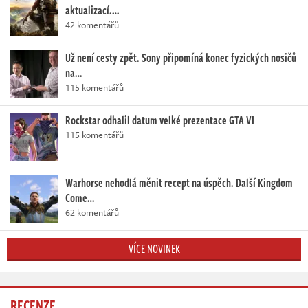
aktualizací.…
42 komentářů
Už není cesty zpět. Sony připomíná konec fyzických nosičů
na…
115 komentářů
Rockstar odhalil datum velké prezentace GTA VI
115 komentářů
Warhorse nehodlá měnit recept na úspěch. Další Kingdom
Come…
62 komentářů
VÍCE NOVINEK
RECENZE