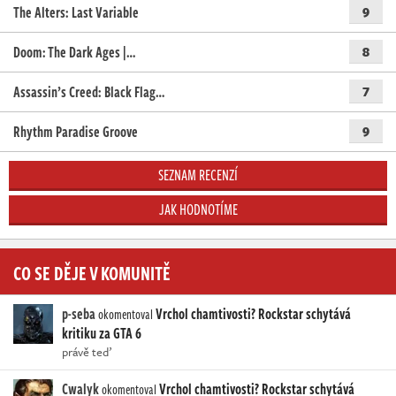
The Alters: Last Variable
9
Doom: The Dark Ages |…
8
Assassin’s Creed: Black Flag…
7
Rhythm Paradise Groove
9
SEZNAM RECENZÍ
JAK HODNOTÍME
CO SE DĚJE V KOMUNITĚ
p-seba
Vrchol chamtivosti? Rockstar schytává
okomentoval
kritiku za GTA 6
právě teď
Cwalyk
Vrchol chamtivosti? Rockstar schytává
okomentoval