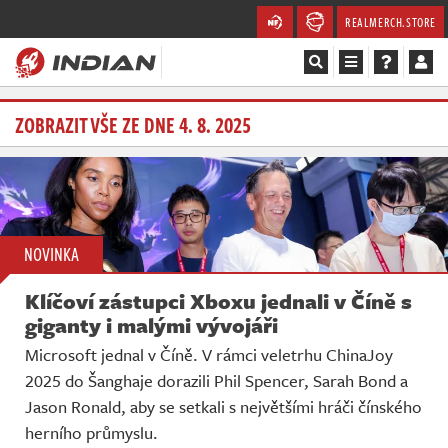
REALMERCH.STORE
Magazín
ZOBRAZIT VŠE ZE DNE 4. 8. 2025
Recenze
Videa
NOVINKA
Soutěže
Klíčoví zástupci Xboxu jednali v Číně s
Databáze
giganty i malými vývojáři
Microsoft jednal v Číně. V rámci veletrhu ChinaJoy
Komunita
2025 do Šanghaje dorazili Phil Spencer, Sarah Bond a
Jason Ronald, aby se setkali s největšími hráči čínského
Redakce
herního průmyslu.