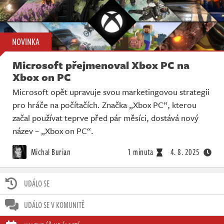
NOVINKA
Microsoft přejmenoval Xbox PC na
Xbox on PC
Microsoft opět upravuje svou marketingovou strategii
pro hráče na počítačích. Značka „Xbox PC“, kterou
začal používat teprve před pár měsíci, dostává nový
název – „Xbox on PC“.
Michal Burian
1 minuta
4. 8. 2025
UDÁLO SE
UDÁLO SE V KOMUNITĚ