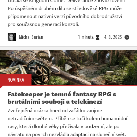
Dočká se Kingdom Come: Deliverance znovuzrození?
Po úspěšném druhém dílu se středověké RPG může
připomenout nativní verzí původního dobrodružství
pro současnou generaci konzolí.
Michal Burian
1 minuta
4. 8. 2025
NOVINKA
Fatekeeper je temné fantasy RPG s
brutálními souboji a telekinezí
Zveřejněná ukázka hned od začátku zaujme
netradičním světem. Příběh se točí kolem humanoidní
rasy, která dlouhé věky přežívala v podzemí, ale po
návratu na povrch nezvládla adaptaci na sluneční svět.