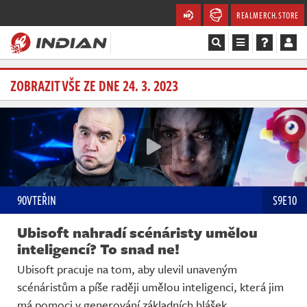
REALMERCH.STORE
Magazín
ZOBRAZIT VŠE ZE DNE 24. 3. 2023
Recenze
Videa
Soutěže
90VTEŘIN
S9E10
Databáze
Ubisoft nahradí scénáristy umělou
Komunita
inteligencí? To snad ne!
Ubisoft pracuje na tom, aby ulevil unaveným
Redakce
scénáristům a píše raději umělou inteligenci, která jim
má pomoci v generování základních hlášek.