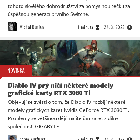
tohoto skvělého dobrodružství za pomyslnou tečku za
úspěšnou generací prvního Switche.
Michal Burian
1 minuta
24. 3. 2023
NOVINKA
Diablo IV prý ničí některé modely
grafické karty RTX 3080 Ti
Objevují se zvěsti o tom, že Diablo IV rozbíjí některé
modely grafických karet Nvidia GeForce RTX 3080 Ti.
Problémy se většinou dějí majitelům karet z dílny
společnosti GIGABYTE.
Adam Kurfürst
2 minuty
24. 3. 2023