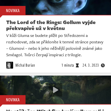
NOVINKA
The Lord of the Rings: Gollum vyjde
překvapivě už v květnu
V kůži Gluma se budete plížit po Středozemi a
rozhodovat, zda se přikloníte k temné stránce postavy
– Glumovi – nebo k jeho něžnější polovině známé jako
Sméagol. Tvůrci čerpají inspiraci z trilogie.
Michal Burian
1 minuta
24. 3. 2023
NOVINKA