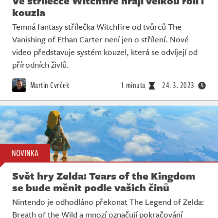
Ve střílečce Witchfire hrají velkou roli i
kouzla
Temná fantasy střílečka Witchfire od tvůrců The
Vanishing of Ethan Carter není jen o střílení. Nové
video představuje systém kouzel, která se odvíjejí od
přírodních živlů.
Martin Cvrček
1 minuta
24. 3. 2023
NOVINKA
Svět hry Zelda: Tears of the Kingdom
se bude měnit podle vašich činů
Nintendo je odhodláno překonat The Legend of Zelda:
Breath of the Wild a mnozí označují pokračování