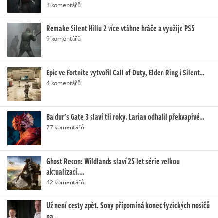
3 komentářů
Remake Silent Hillu 2 více vtáhne hráče a využije PS5
9 komentářů
Epic ve Fortnite vytvořil Call of Duty, Elden Ring i Silent…
4 komentářů
Baldur's Gate 3 slaví tři roky. Larian odhalil překvapivé…
77 komentářů
Ghost Recon: Wildlands slaví 25 let série velkou
aktualizací.…
42 komentářů
Už není cesty zpět. Sony připomíná konec fyzických nosičů
na…