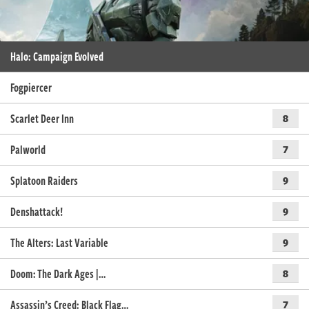
Halo: Campaign Evolved
Fogpiercer
Scarlet Deer Inn
8
Palworld
7
Splatoon Raiders
9
Denshattack!
9
The Alters: Last Variable
9
Doom: The Dark Ages |…
8
Assassin’s Creed: Black Flag…
7