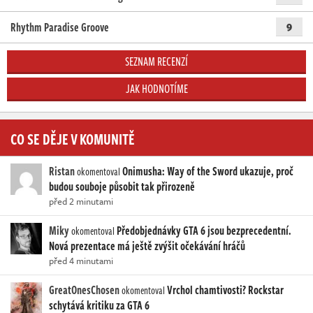
Rhythm Paradise Groove
9
SEZNAM RECENZÍ
JAK HODNOTÍME
CO SE DĚJE V KOMUNITĚ
Ristan
Onimusha: Way of the Sword ukazuje, proč
okomentoval
budou souboje působit tak přirozeně
před 2 minutami
Miky
Předobjednávky GTA 6 jsou bezprecedentní.
okomentoval
Nová prezentace má ještě zvýšit očekávání hráčů
před 4 minutami
GreatOnesChosen
Vrchol chamtivosti? Rockstar
okomentoval
schytává kritiku za GTA 6