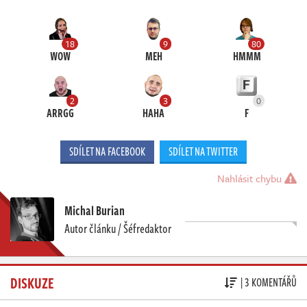
18
9
80
WOW
MEH
HMMM
2
3
0
ARRGG
HAHA
F
SDÍLET NA FACEBOOK
SDÍLET NA TWITTER
Nahlásit chybu
Michal Burian
Autor článku / Šéfredaktor
DISKUZE
| 3 KOMENTÁŘŮ