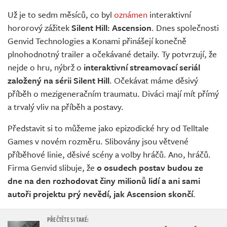
Živě
Už je to sedm měsíců, co byl
oznámen
interaktivní
hororový zážitek
Silent Hill: Ascension
. Dnes společnosti
Genvid Technologies a Konami přinášejí konečně
plnohodnotný trailer a očekávané detaily. Ty potvrzují, že
nejde o hru, nýbrž o
interaktivní streamovací seriál
založený na sérii Silent Hill
. Očekávat máme děsivý
příběh o mezigeneračním traumatu. Diváci mají mít přímý
a trvalý vliv na příběh a postavy.
Představit si to můžeme jako epizodické hry od Telltale
Games v novém rozměru. Slibovány jsou větvené
příběhové linie, děsivé scény a volby hráčů. Ano, hráčů.
Firma Genvid slibuje, že
o osudech postav budou ze
dne na den rozhodovat činy milionů lidí a ani sami
autoři projektu prý nevědí, jak Ascension skončí
.