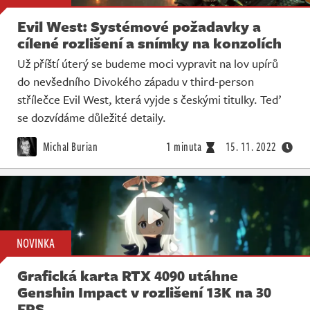
Evil West: Systémové požadavky a
cílené rozlišení a snímky na konzolích
Už příští úterý se budeme moci vypravit na lov upírů
do nevšedního Divokého západu v third-person
střílečce Evil West, která vyjde s českými titulky. Teď
se dozvídáme důležité detaily.
Michal Burian
1 minuta
15. 11. 2022
NOVINKA
Grafická karta RTX 4090 utáhne
Genshin Impact v rozlišení 13K na 30
FPS