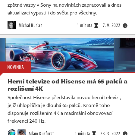
zpětné vazby v Sony na novinkách zapracovali a dnes
aktualizaci vypustili do světa pro všechny.
Michal Burian
1 minuta
7. 9. 2022
NOVINKA
Herní televize od Hisense má 65 palců a
rozlišení 4K
Společnost Hisense představila novou herní televizi,
jejíž úhlopříčka je dlouhá 65 palců. Kromě toho
disponuje rozlišením 4K a maximální obnovovací
frekvencí 240 Hz.
Adam Kurfürst
1 minuta
23. 3. 2022