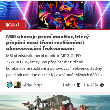
NOVINKA
MSI ukazuje první monitor, který
přepíná mezi třemi rozlišeními i
obnovovacími frekvencemi
MSI představilo herní monitor MPG OLED
322URDX36, který umí přepínat mezi třemi
kombinacemi rozlišení a obnovovací frekvencí. Jediný
panel tak nabídne ostré 4K i extrémně svižných 680 Hz.
Michal Fortyn
1 minuta
1. 6. 2026