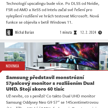
Technologií upscalingu bude více. Po DLSS od Nvidie,
FSR od AMD a XeSS od Intelu začal své řešení pro
vylepšení rozlišení ve hrách testovat Microsoft. Nová
funkce se objevila v betě Windows 11.
Michal Burian
1 minuta
12. 2. 2024
NOVINKA
Samsung představil monstrózní
57palcový monitor s rozlišením Dual
UHD. Stojí skoro 60 tisíc
Už nevíte, co s penězi? Co takto Dual UHD monitor
Samsung Oddysey Neo G9 57" se 145centimetrovou