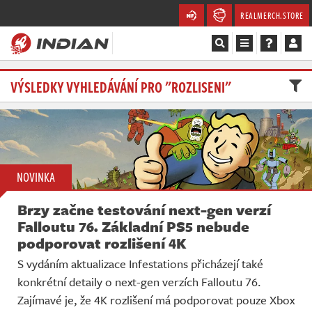
REALMERCH.STORE
Magazín
VÝSLEDKY VYHLEDÁVÁNÍ PRO "ROZLISENI"
Recenze
Videa
NOVINKA
Soutěže
Brzy začne testování next-gen verzí
Databáze
Falloutu 76. Základní PS5 nebude
podporovat rozlišení 4K
Komunita
S vydáním aktualizace Infestations přicházejí také
konkrétní detaily o next-gen verzích Falloutu 76.
Redakce
Zajímavé je, že 4K rozlišení má podporovat pouze Xbox