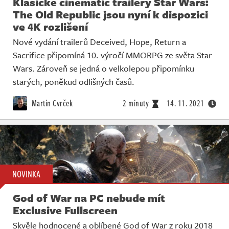
Klasické cinematic trailery Star Wars:
The Old Republic jsou nyní k dispozici
ve 4K rozlišení
Nové vydání trailerů Deceived, Hope, Return a
Sacrifice připomíná 10. výročí MMORPG ze světa Star
Wars. Zároveň se jedná o velkolepou připomínku
starých, poněkud odlišných časů.
Martin Cvrček
2 minuty
14. 11. 2021
NOVINKA
God of War na PC nebude mít
Exclusive Fullscreen
Skvěle hodnocené a oblíbené God of War z roku 2018