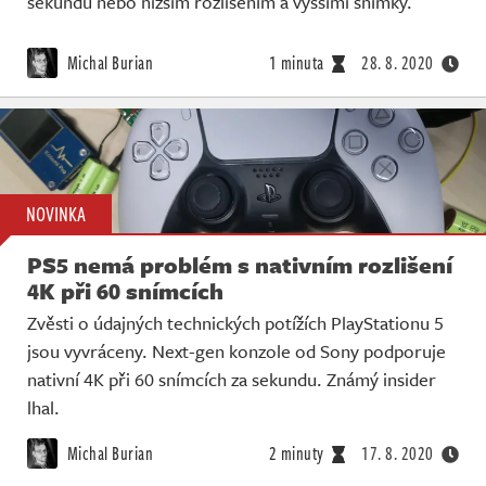
sekundu nebo nižším rozlišením a vyššími snímky.
Michal Burian
1 minuta
28. 8. 2020
NOVINKA
PS5 nemá problém s nativním rozlišení
4K při 60 snímcích
Zvěsti o údajných technických potížích PlayStationu 5
jsou vyvráceny. Next-gen konzole od Sony podporuje
nativní 4K při 60 snímcích za sekundu. Známý insider
lhal.
Michal Burian
2 minuty
17. 8. 2020