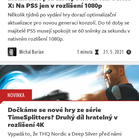
X: Na PS5 jen v rozlišení 1080p
Několik týdnů po vydání hry dorazí optimalizační
aktualizace pro novou generaci konzolí. Do té doby se
majitelé PS5 musejí spokojit se 60 snímky za sekundu v
nativním rozlišení 1080p.
Michal Burian
1 minuta
21. 5. 2021
NOVINKA
Dočkáme se nové hry ze série
TimeSplitters? Druhý díl hratelný v
rozlišení 4K
Vypadá to, že THQ Nordic a Deep Silver před námi