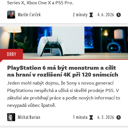
Živě
Series X, Xbox One X a PS5 Pro.
Martin Cvrček
2 minuty
4. 6. 2026
DRBY
PlayStation 6 má být monstrum a cílit
na hraní v rozlišení 4K při 120 snímcích
Jeden mohl nabýt dojmu, že Sony s novou generací
PlayStationu nespěchá a užívá si skvělé prodeje PS5. V
zákulisí ale probíhají práce a podle nových informací to
nevypadá vůbec špatně.
Michal Burian
1 minuta
6. 3. 2026