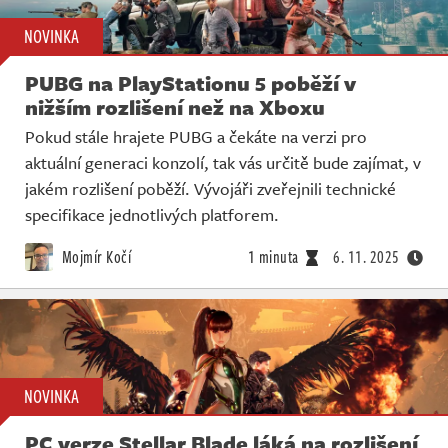
NOVINKA
PUBG na PlayStationu 5 poběží v
nižším rozlišení než na Xboxu
Pokud stále hrajete PUBG a čekáte na verzi pro
aktuální generaci konzolí, tak vás určitě bude zajímat, v
jakém rozlišení poběží. Vývojáři zveřejnili technické
specifikace jednotlivých platforem.
Mojmír Kočí
1 minuta
6. 11. 2025
NOVINKA
PC verze Stellar Blade láká na rozlišení