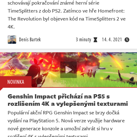
schovávají pokračování známé herní série
TimeSplitters z dob PS2. Zatímco ve hře Homefront:
The Revolution byl objeven kód na TimeSplitters 2 ve
4K.
Denis Bartek
3 minuty
14. 4. 2021
NOVINKA
Genshin Impact přichází na PS5 s
rozlišením 4K a vylepšenými texturami
Populární akční RPG Genshin Impact se brzy dočká
vydání na PlayStation 5. Nová verze využije hardware
nové generace konzole a umožní zahrát si hru v
rozlišení 4K s vylepšenými texturami.