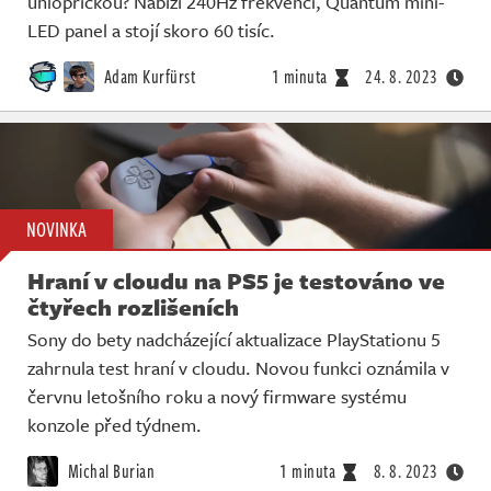
úhlopříčkou? Nabízí 240Hz frekvenci, Quantum mini-
LED panel a stojí skoro 60 tisíc.
Adam Kurfürst
1 minuta
24. 8. 2023
NOVINKA
Hraní v cloudu na PS5 je testováno ve
čtyřech rozlišeních
Sony do bety nadcházející aktualizace PlayStationu 5
zahrnula test hraní v cloudu. Novou funkci oznámila v
červnu letošního roku a nový firmware systému
konzole před týdnem.
Michal Burian
1 minuta
8. 8. 2023