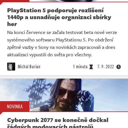
PlayStation 5 podporuje rozlišení
1440p a usnadňuje organizaci sbírky
her
Na konci července se začala testovat beta nové verze
systémového softwaru PlayStationu 5. Po obdržení
zpětné vazby v Sony na novinkách zapracovali a dnes
aktualizaci vypustili do světa pro všechny.
Michal Burian
1 minuta
7. 9. 2022
NOVINKA
Cyberpunk 2077 se konečně dočkal
řádných modovacích nástrojů