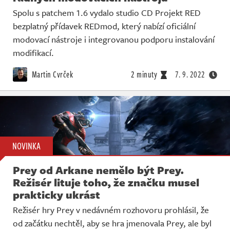
Spolu s patchem 1.6 vydalo studio CD Projekt RED
bezplatný přídavek REDmod, který nabízí oficiální
modovací nástroje i integrovanou podporu instalování
modifikací.
Martin Cvrček
2 minuty
7. 9. 2022
NOVINKA
Prey od Arkane nemělo být Prey.
Režisér lituje toho, že značku musel
prakticky ukrást
Režisér hry Prey v nedávném rozhovoru prohlásil, že
od začátku nechtěl, aby se hra jmenovala Prey, ale byl