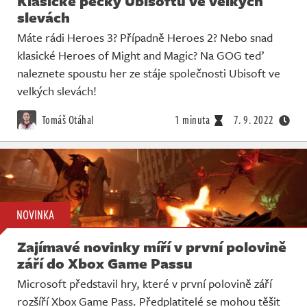
Klasické pecky Ubisoftu ve velkých
slevách
Máte rádi Heroes 3? Případně Heroes 2? Nebo snad
klasické Heroes of Might and Magic? Na GOG teď
naleznete spoustu her ze stáje společnosti Ubisoft ve
velkých slevách!
Tomáš Otáhal
1 minuta
7. 9. 2022
NOVINKA
Zajímavé novinky míří v první polovině
září do Xbox Game Passu
Microsoft představil hry, které v první polovině září
rozšíří Xbox Game Pass. Předplatitelé se mohou těšit