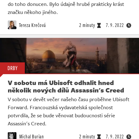
do toho donucen. Bylo údajně hrubé prakticky krást
značku někoho jiného.
Tereza Krečová
2 minuty
7. 9. 2022
DRBY
V sobotu má Ubisoft odhalit hned
několik nových dílů Assassin's Creed
V sobotu v devět večer našeho času proběhne Ubisoft
Forward. Francouzská vydavatelská společnost
potvrdila, že se bude věnovat budoucnosti série
Assassin's Creed.
Michal Burian
2 minuty
7. 9. 2022