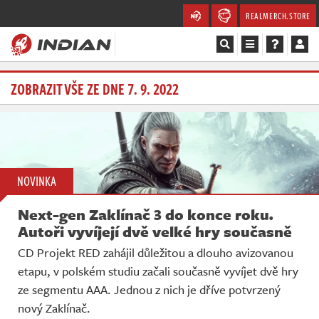
REALMERCH.STORE
Magazín
ZOBRAZIT VŠE ZE DNE 7. 9. 2022
Recenze
Videa
NOVINKA
Soutěže
Next-gen Zaklínač 3 do konce roku.
Databáze
Autoři vyvíjejí dvě velké hry současně
CD Projekt RED zahájil důležitou a dlouho avizovanou
Komunita
etapu, v polském studiu začali současně vyvíjet dvě hry
ze segmentu AAA. Jednou z nich je dříve potvrzený
Redakce
nový Zaklínač.