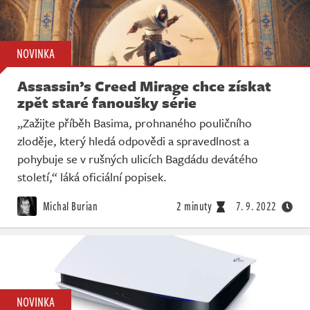
NOVINKA
Assassin’s Creed Mirage chce získat
zpět staré fanoušky série
„Zažijte příběh Basima, prohnaného pouličního
zloděje, který hledá odpovědi a spravedlnost a
pohybuje se v rušných ulicích Bagdádu devátého
století,“ láká oficiální popisek.
Michal Burian
2 minuty
7. 9. 2022
NOVINKA