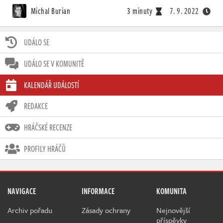
Michal Burian
3 minuty
7. 9. 2022
UDÁLO SE
UDÁLO SE V KOMUNITĚ
KALENDÁŘ UDÁLOSTÍ
REDAKCE
HRÁČSKÉ RECENZE
PROFILY HRÁČŮ
NAVIGACE
INFORMACE
KOMUNITA
Archiv pořadu
Zásady ochrany
Nejnovější
příspěvky