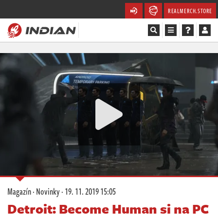
REALMERCH.STORE
Magazín
Recenze
Videa
Soutěže
Databáze
Komunita
Magazín
·
Novinky
·
19. 11. 2019 15:05
Redakce
Detroit: Become Human si na PC