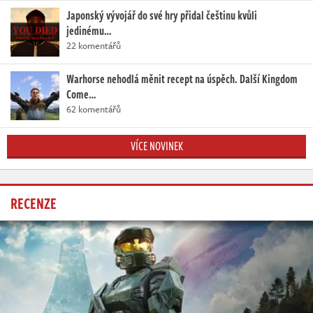
Japonský vývojář do své hry přidal češtinu kvůli
jedinému…
22 komentářů
Warhorse nehodlá měnit recept na úspěch. Další Kingdom
Come…
62 komentářů
VÍCE NOVINEK
RECENZE