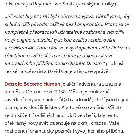
lokalizace) a Beyond: Two Souls (s českými titulky).
„Převést hry pro PC byla obrovská výzva. Chtěli jsme, aby
si hráči užili původní zážitek bez kompromisů. Proto jsme
kompletně přepracovali uživatelské rozhraní a vytvořili
nový engine nabízející vysokou kvalitu renderování
a rozlišení 4K. Jsme rádi, že v dystopickém světě Detroitu
přivítáme nové hráče a necháme je objevovat vizi
interaktivního příběhu podle Quantic Dream,“
prohlásil
režisér a scénárista David Cage v tiskové zprávě.
Detroit: Become Human
je akční adventura zasazena
do města Detroit roku 2038. Město je omlazené
zavedením vysoce pokročilých androidů, kteří jsou tu jen
proto, aby sloužili lidstvu. Ale to vše se změní… Vžijete
se do kůže tří odlišných androidů ve chvíli, kdy tento
překrásný nový svět balancuje na okraji chaosu. Vaše
rozhodnutí dramaticky pozmění vývoj herního příběhu.