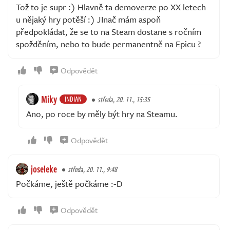
Tož to je supr :) Hlavně ta demoverze po XX letech
u nějaký hry potěší :) JInač mám aspoň
předpokládat, že se to na Steam dostane s ročním
spožděním, nebo to bude permanentně na Epicu ?
Odpovědět
Miky
INDIAN
středa, 20. 11., 15:35
Ano, po roce by měly být hry na Steamu.
Odpovědět
joseleke
středa, 20. 11., 9:48
Počkáme, ještě počkáme :-D
Odpovědět