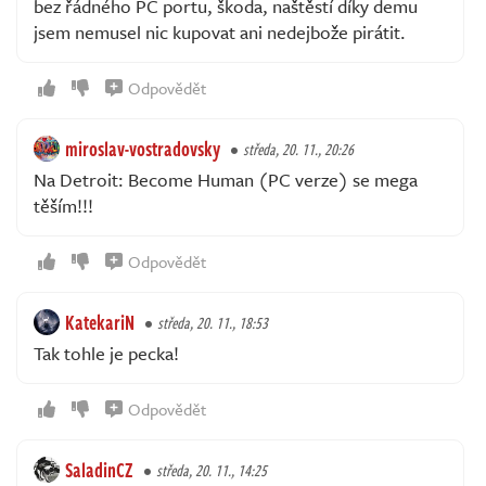
bez řádného PC portu, škoda, naštěstí díky demu
jsem nemusel nic kupovat ani nedejbože pirátit.
Odpovědět
miroslav-vostradovsky
středa, 20. 11., 20:26
Na Detroit: Become Human (PC verze) se mega
těším!!!
Odpovědět
KatekariN
středa, 20. 11., 18:53
Tak tohle je pecka!
Odpovědět
SaladinCZ
středa, 20. 11., 14:25