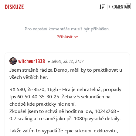
DISKUZE
| 7 KOMENTÁŘŮ
Pro napsání komentáře musíš být přihlášen.
Přihlásit se
witcheur1338
sobota, 28. 12., 21:17
Jsem strašně rád za Demo, měli by to praktikovat u
všech větších her.
RX 580, i5-3570, 16gb - Hra je nehratelná, propady
fps 60-50-40-35-30-25 třeba v 5 sekundách na
chodbě kde prakticky nic není.
Zkoušel jsem to schválně hodit na low, 1024x768 -
0.7 scaling a to samé jako při 1080p vysoké detaily.
Takže zatím to vypadá že Epic si koupil exkluzivitu,