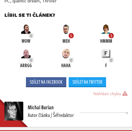
PC
,
quantic dream
,
Thriller
LÍBIL SE TI ČLÁNEK?
0
5
3
WOW
MEH
HMMM
0
0
0
ARRGG
HAHA
F
SDÍLET NA FACEBOOK
SDÍLET NA TWITTER
Nahlásit chybu
Michal Burian
Autor článku / Šéfredaktor