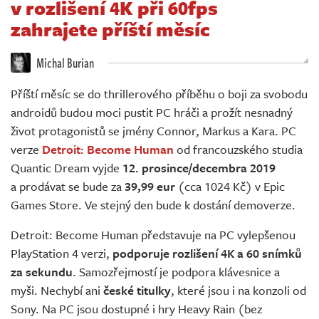
v rozlišení 4K při 60fps
Živě
zahrajete příští měsíc
Michal Burian
Příští měsíc se do thrillerového příběhu o boji za svobodu
androidů budou moci pustit PC hráči a prožít nesnadný
život protagonistů se jmény Connor, Markus a Kara. PC
verze
Detroit: Become Human
od francouzského studia
Quantic Dream vyjde
12. prosince/decembra 2019
a prodávat se bude za
39,99 eur
(cca 1024 Kč) v Epic
Games Store. Ve stejný den bude k dostání demoverze.
Detroit: Become Human představuje na PC vylepšenou
PlayStation 4 verzi,
podporuje rozlišení 4K a 60 snímků
za sekundu
. Samozřejmostí je podpora klávesnice a
myši. Nechybí ani
české titulky
, které jsou i na konzoli od
Sony. Na PC jsou dostupné i hry Heavy Rain (bez