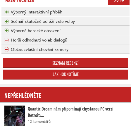
/ 10
Výborný interaktivní příběh
Scénář skutečně odráží vaše volby
Výborné herecké obsazení
Horší odhadnutí voleb dialogů
Občas zvláštní chování kamery
SEZNAM RECENZÍ
JAK HODNOTÍME
NEPŘEHLÉDNĚTE
Quantic Dream nám připomínají chystanou PC verzi
Detroit:…
12 komentářů