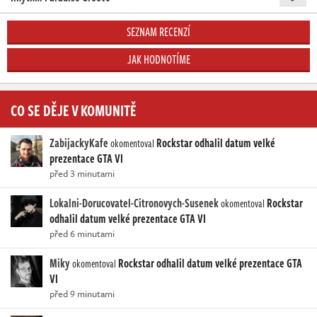
SEZNAM RECENZÍ
JAK HODNOTÍME
CO SE DĚJE V KOMUNITĚ
ZabijackyKafe
Rockstar odhalil datum velké
okomentoval
prezentace GTA VI
před 3 minutami
Lokalni-Dorucovatel-Citronovych-Susenek
Rockstar
okomentoval
odhalil datum velké prezentace GTA VI
před 6 minutami
Miky
Rockstar odhalil datum velké prezentace GTA
okomentoval
VI
před 9 minutami