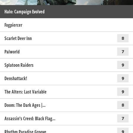
Halo: Campaign Evolved
Fogpiercer
Scarlet Deer Inn
8
Palworld
7
Splatoon Raiders
9
Denshattack!
9
The Alters: Last Variable
9
Doom: The Dark Ages |…
8
Assassin’s Creed: Black Flag…
7
Rhythm Paradise Groove
9