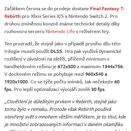
Živě
Začátkem června se do prodeje dostane
Final Fantasy 7:
Rebirth
pro Xbox Series X/S a Nintendo Switch 2. Pro
druhou zmíněnou konzoli známe technické detaily díky
rozhovoru serveru
Nintendo Life
s režisérem hry.
Ten prozradil, že stejně jako v případě prvního dílu této
trilogie museli použít
DLSS
. Hra pak využívá dynamické
rozlišení v závislosti na zátěži, přičemž minimum v
handheldovém režimu je
672x380
a maximum
1344x756
.
V dockovém režimu se pohybuje mezi
960x540 a
1920x1080
. Co se týče počtu snímků, tak nečekejte
60
fps
. Pro lepší optimalizaci vývojáři zvolili
30 fps
.
„
Osvětlení je důležitým prvkem v Rebirth, stejně jako
tomu bylo v remaku. Protože však Rebirth používá
otevřený svět s mnohem větším měřítkem, je to titul, kde
je množství zobrazovaných informací v daném okamžiku