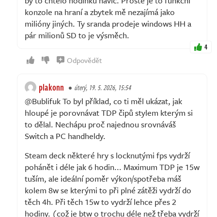
by to chtělo hodinku navíc. Prostě je to funkční
konzole na hraní a zbytek mě nezajímá jako
milióny jiných. Ty sranda prodeje windows HH a
pár milionů SD to je výsměch.
4
Odpovědět
plakonn
úterý, 19. 5. 2026, 15:54
@Bublifuk To byl příklad, co ti měl ukázat, jak
hloupé je porovnávat TDP čipů stylem kterým si
to dělal. Nechápu proč najednou srovnáváš
Switch a PC handheldy.
Steam deck některé hry s locknutými fps vydrží
pohánět i déle jak 6 hodin... Maximum TDP je 15w
tuším, ale ideální poměr výkon/spotřeba máš
kolem 8w se kterými to při plné zátěži vydrží do
těch 4h. Při těch 15w to vydrží lehce přes 2
hodiny. (což je btw o trochu déle než třeba vydrží