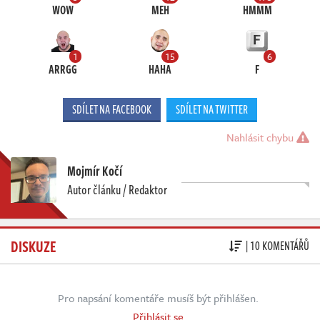
WOW
MEH
HMMM
1
15
6
ARRGG
HAHA
F
SDÍLET NA FACEBOOK
SDÍLET NA TWITTER
Nahlásit chybu
Mojmír Kočí
Autor článku / Redaktor
DISKUZE
| 10 KOMENTÁŘŮ
Pro napsání komentáře musíš být přihlášen.
Přihlásit se