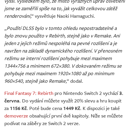
vyšší. Výsledkem bylo, že místo výrazných úprav osvětlení
jsme se zaměřili spíše na to, jak vyvážit celkovou zátěž
renderování,
“ vysvětluje Naoki Hamaguchi.
„
Použití DLSS bylo v tomto ohledu nepostradatelné a
bylo znovu použito v Rebirth, stejně jako v Remake. Ani
jeden z jejich režimů nespoléhá na pevné rozlišení a je
navržen na základě dynamického rozlišení. V přenosném
režimu se interní rozlišení pohybuje mezi maximem
1344×756 a minimem 672×380. V dokovaném režimu se
pohybuje mezi maximem 1920×1080 až po minimum
960×540, stejně jako Remake,
“ dodal.
Final Fantasy 7: Rebirth
pro Nintendo Switch 2 vychází
3.
června
. Do vydání můžete využít 20% slevu a hru koupit
za
1156 Kč
. Poté bude cena
1449 Kč
. K dispozici je také
demoverze
obsahující první dvě kapitoly. Níže se můžete
podívat na záběry ze Switch 2 verze.