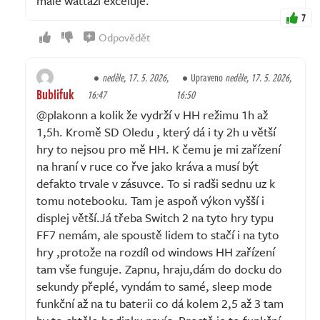
malé wattáži exceluje.
7
Odpovědět
neděle, 17. 5. 2026,
Upraveno
neděle, 17. 5. 2026,
Bublifuk
16:47
16:50
@plakonn a kolik že vydrží v HH režimu 1h až
1,5h. Kromě SD Oledu , který dá i ty 2h u větší
hry to nejsou pro mě HH. K čemu je mi zařízení
na hraní v ruce co řve jako kráva a musí být
defakto trvale v zásuvce. To si radši sednu uz k
tomu notebooku. Tam je aspoň výkon vyšší i
displej větší.Já třeba Switch 2 na tyto hry typu
FF7 nemám, ale spoustě lidem to stačí i na tyto
hry ,protože na rozdíl od windows HH zařízení
tam vše funguje. Zapnu, hraju,dám do docku do
sekundy přeplé, vyndám to samé, sleep mode
funkční až na tu baterii co dá kolem 2,5 až 3 tam