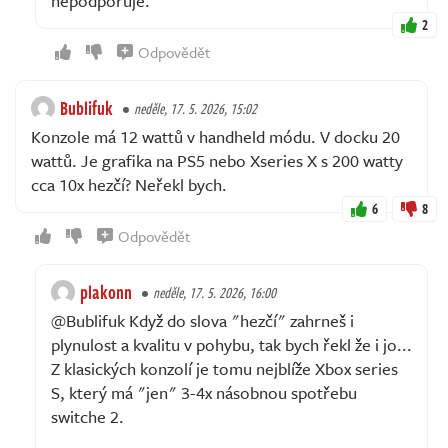
nepodporuje.
2
Odpovědět
Bublifuk
neděle, 17. 5. 2026, 15:02
Konzole má 12 wattů v handheld módu. V docku 20
wattů. Je grafika na PS5 nebo Xseries X s 200 watty
cca 10x hezčí? Neřekl bych.
6
8
Odpovědět
plakonn
neděle, 17. 5. 2026, 16:00
@Bublifuk Když do slova "hezčí" zahrneš i
plynulost a kvalitu v pohybu, tak bych řekl že i jo...
Z klasických konzolí je tomu nejblíže Xbox series
S, který má "jen" 3-4x násobnou spotřebu
switche 2.