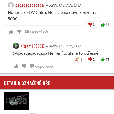
qaqaqaqaqaqaqa
neděle, 17. 5. 2026, 12:42
Horsie ako DVD film. Není zle na novu konzolu za
500€
3
11
Odpovědět
Nitram1980CZ
neděle, 17. 5. 2026, 13:13
@qaqaqaqaqaqaqa Ne není to zlé je to otřesné.
1
2
13
Odpovědět
DETAIL K OZNAČENÉ HŘE