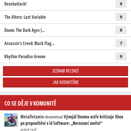
Denshattack!
9
The Alters: Last Variable
9
Doom: The Dark Ages |…
8
Assassin’s Creed: Black Flag…
7
Rhythm Paradise Groove
9
SEZNAM RECENZÍ
JAK HODNOTÍME
CO SE DĚJE V KOMUNITĚ
Metalfetamin
Vývojář Doomu ostře kritizuje Xbox
okomentoval
po propouštění v id Software: „Nerozumí umění“
právě teď