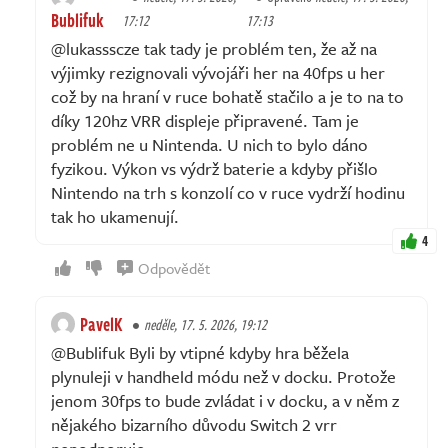
Bublifuk
17:12
17:13
@lukassscze tak tady je problém ten, že až na
výjimky rezignovali vývojáři her na 40fps u her
což by na hraní v ruce bohatě stačilo a je to na to
díky 120hz VRR displeje připravené. Tam je
problém ne u Nintenda. U nich to bylo dáno
fyzikou. Výkon vs výdrž baterie a kdyby přišlo
Nintendo na trh s konzolí co v ruce vydrží hodinu
tak ho ukamenují.
4
Odpovědět
PavelK
neděle, 17. 5. 2026, 19:12
@Bublifuk Byli by vtipné kdyby hra běžela
plynuleji v handheld módu než v docku. Protože
jenom 30fps to bude zvládat i v docku, a v něm z
nějakého bizarního důvodu Switch 2 vrr