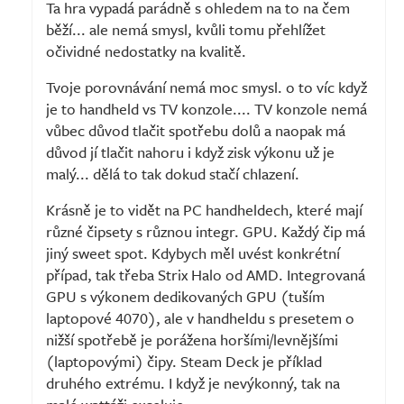
Ta hra vypadá parádně s ohledem na to na čem
běží... ale nemá smysl, kvůli tomu přehlížet
očividné nedostatky na kvalitě.
Tvoje porovnávání nemá moc smysl. o to víc když
je to handheld vs TV konzole.... TV konzole nemá
vůbec důvod tlačit spotřebu dolů a naopak má
důvod jí tlačit nahoru i když zisk výkonu už je
malý... dělá to tak dokud stačí chlazení.
Krásně je to vidět na PC handheldech, které mají
různé čipsety s různou integr. GPU. Každý čip má
jiný sweet spot. Kdybych měl uvést konkrétní
případ, tak třeba Strix Halo od AMD. Integrovaná
GPU s výkonem dedikovaných GPU (tuším
laptopové 4070), ale v handheldu s presetem o
nižší spotřebě je porážena horšími/levnějšími
(laptopovými) čipy. Steam Deck je příklad
druhého extrému. I když je nevýkonný, tak na