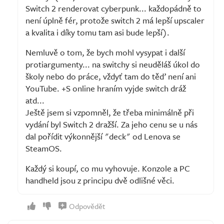
Switch 2 renderovat cyberpunk... každopádně to
není úplně fér, protože switch 2 má lepší upscaler
a kvalita i díky tomu tam asi bude lepší).
Nemluvě o tom, že bych mohl vysypat i další
protiargumenty... na switchy si neuděláš úkol do
školy nebo do práce, vždyť tam do těď není ani
YouTube. +S online hraním vyjde switch dráž
atd...
Ještě jsem si vzpomněl, že třeba minimálně při
vydání byl Switch 2 dražší. Za jeho cenu se u nás
dal pořídit výkonnější "deck" od Lenova se
SteamOS.
Každý si koupí, co mu vyhovuje. Konzole a PC
handheld jsou z principu dvě odlišné věci.
Odpovědět