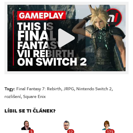
Tagy:
Final Fantasy 7: Rebirth
,
JRPG
,
Nintendo Switch 2
,
rozlišení
,
Square Enix
LÍBIL SE TI ČLÁNEK?
3
12
173