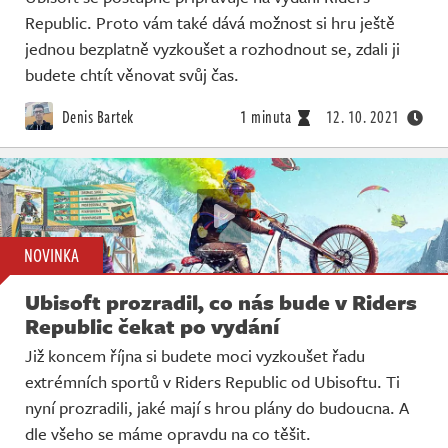
Republic. Proto vám také dává možnost si hru ještě
jednou bezplatně vyzkoušet a rozhodnout se, zdali ji
budete chtít věnovat svůj čas.
Denis Bartek
1 minuta
12. 10. 2021
NOVINKA
Ubisoft prozradil, co nás bude v Riders
Republic čekat po vydání
Již koncem října si budete moci vyzkoušet řadu
extrémních sportů v Riders Republic od Ubisoftu. Ti
nyní prozradili, jaké mají s hrou plány do budoucna. A
dle všeho se máme opravdu na co těšit.