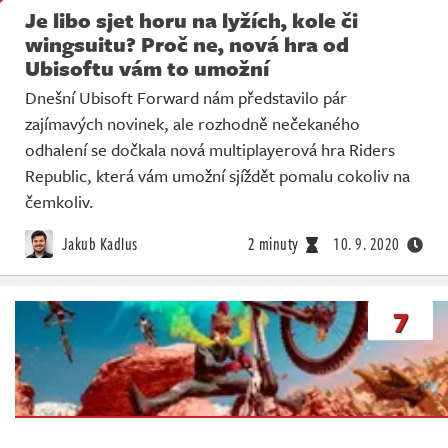
Je libo sjet horu na lyžích, kole či
wingsuitu? Proč ne, nová hra od
Ubisoftu vám to umožní
Dnešní Ubisoft Forward nám představilo pár
zajímavých novinek, ale rozhodně nečekaného
odhalení se dočkala nová multiplayerová hra Riders
Republic, která vám umožní sjíždět pomalu cokoliv na
čemkoliv.
Jakub Kadlus
2 minuty
10. 9. 2020
7