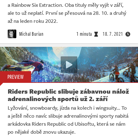
a Rainbow Six Extraction. Oba tituly měly vyjít v září,
ale to už neplatí. První se přesouvá na 28. 10. a druhý
až na leden roku 2022.
Michal Burian
1 minuta
18. 7. 2021
PREVIEW
Riders Republic slibuje zábavnou nálož
adrenalinových sportů už 2. září
Lyžování, snowboardy, jízda na kolech i wingsuity… To
a ještě něco navíc slibuje adrenalinovými sporty nabitá
arkádovka Riders Republic od Ubisoftu, která se nám
po nějaké době znovu ukazuje.