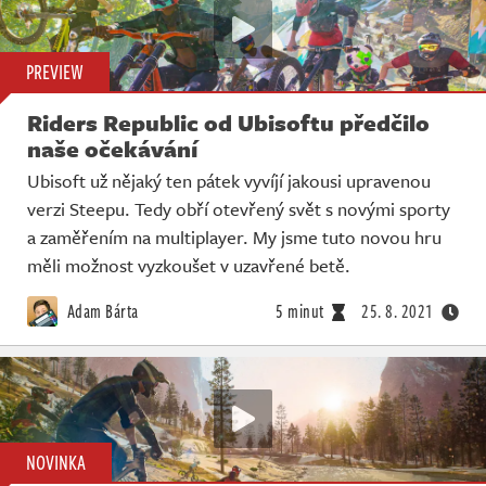
PREVIEW
Riders Republic od Ubisoftu předčilo
naše očekávání
Ubisoft už nějaký ten pátek vyvíjí jakousi upravenou
verzi Steepu. Tedy obří otevřený svět s novými sporty
a zaměřením na multiplayer. My jsme tuto novou hru
měli možnost vyzkoušet v uzavřené betě.
Adam Bárta
5 minut
25. 8. 2021
NOVINKA