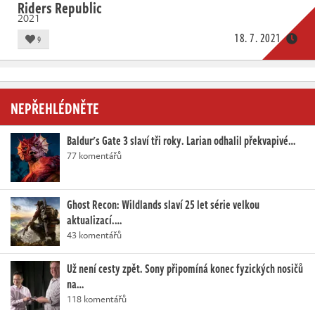
Riders Republic
2021
18. 7. 2021
9
NEPŘEHLÉDNĚTE
Baldur's Gate 3 slaví tři roky. Larian odhalil překvapivé…
77 komentářů
Ghost Recon: Wildlands slaví 25 let série velkou
aktualizací.…
43 komentářů
Už není cesty zpět. Sony připomíná konec fyzických nosičů
na…
118 komentářů