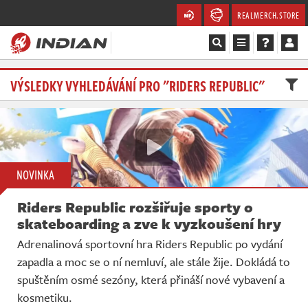
REALMERCH.STORE
Magazín
VÝSLEDKY VYHLEDÁVÁNÍ PRO "RIDERS REPUBLIC"
Recenze
Videa
NOVINKA
Soutěže
Riders Republic rozšiřuje sporty o
Databáze
skateboarding a zve k vyzkoušení hry
Adrenalinová sportovní hra Riders Republic po vydání
Komunita
zapadla a moc se o ní nemluví, ale stále žije. Dokládá to
spuštěním osmé sezóny, která přináší nové vybavení a
Redakce
kosmetiku.