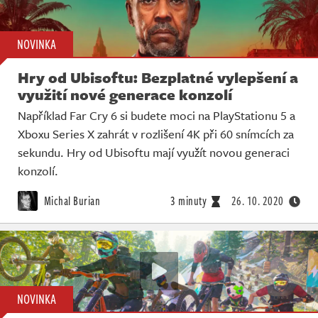
NOVINKA
Hry od Ubisoftu: Bezplatné vylepšení a
využití nové generace konzolí
Například Far Cry 6 si budete moci na PlayStationu 5 a
Xboxu Series X zahrát v rozlišení 4K při 60 snímcích za
sekundu. Hry od Ubisoftu mají využít novou generaci
konzolí.
Michal Burian
3 minuty
26. 10. 2020
NOVINKA