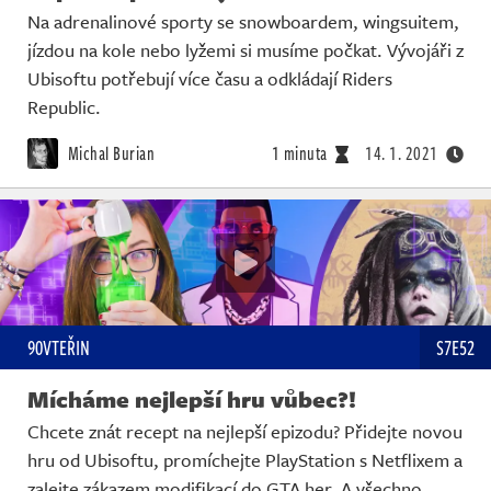
Na adrenalinové sporty se snowboardem, wingsuitem,
jízdou na kole nebo lyžemi si musíme počkat. Vývojáři z
Ubisoftu potřebují více času a odkládají Riders
Republic.
Michal Burian
1 minuta
14. 1. 2021
90VTEŘIN
S7E52
Mícháme nejlepší hru vůbec?!
Chcete znát recept na nejlepší epizodu? Přidejte novou
hru od Ubisoftu, promíchejte PlayStation s Netflixem a
zalejte zákazem modifikací do GTA her. A všechno