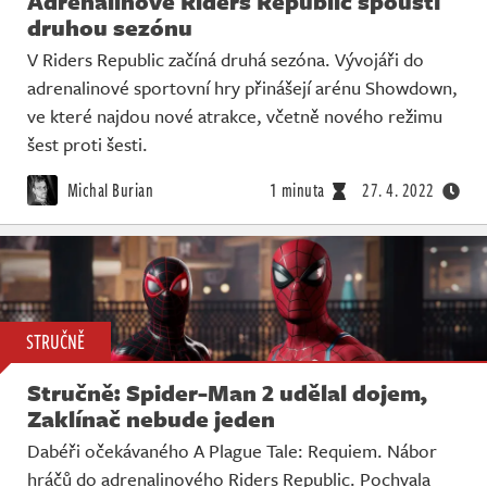
Adrenalinové Riders Republic spouští
druhou sezónu
V Riders Republic začíná druhá sezóna. Vývojáři do
adrenalinové sportovní hry přinášejí arénu Showdown,
ve které najdou nové atrakce, včetně nového režimu
šest proti šesti.
Michal Burian
1 minuta
27. 4. 2022
STRUČNĚ
Stručně: Spider-Man 2 udělal dojem,
Zaklínač nebude jeden
Dabéři očekávaného A Plague Tale: Requiem. Nábor
hráčů do adrenalinového Riders Republic. Pochvala