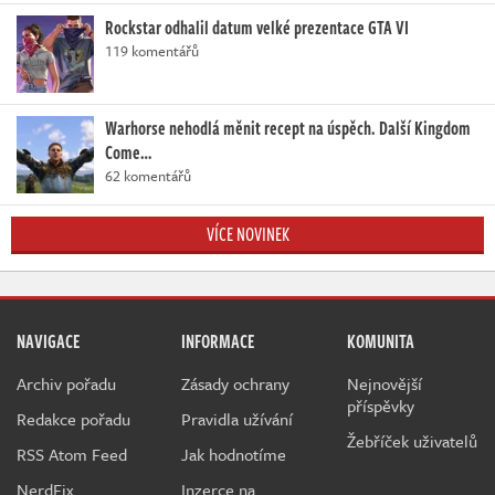
Rockstar odhalil datum velké prezentace GTA VI
119 komentářů
Warhorse nehodlá měnit recept na úspěch. Další Kingdom
Come…
62 komentářů
VÍCE NOVINEK
NAVIGACE
INFORMACE
KOMUNITA
Archiv pořadu
Zásady ochrany
Nejnovější
příspěvky
Redakce pořadu
Pravidla užívání
Žebříček uživatelů
RSS Atom Feed
Jak hodnotíme
NerdFix
Inzerce na