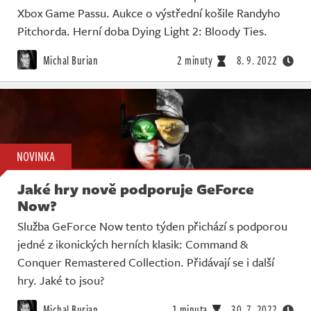
Xbox Game Passu. Aukce o výstřední košile Randyho
Pitchorda. Herní doba Dying Light 2: Bloody Ties.
Michal Burian
2 minuty
8. 9. 2022
NOVINKA
Jaké hry nově podporuje GeForce
Now?
Služba GeForce Now tento týden přichází s podporou
jedné z ikonických herních klasik: Command &
Conquer Remastered Collection. Přidávají se i další
hry. Jaké to jsou?
Michal Burian
1 minuta
30. 7. 2022