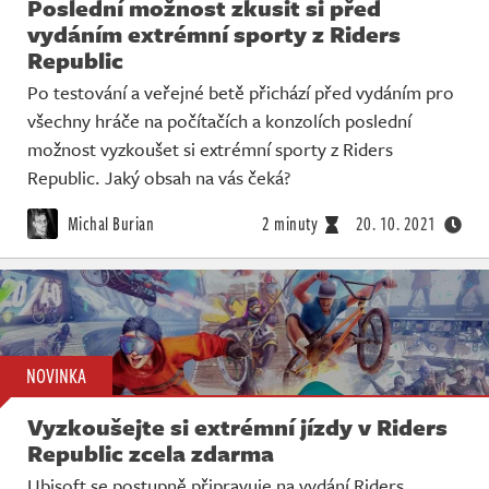
Poslední možnost zkusit si před
vydáním extrémní sporty z Riders
Republic
Po testování a veřejné betě přichází před vydáním pro
všechny hráče na počítačích a konzolích poslední
možnost vyzkoušet si extrémní sporty z Riders
Republic. Jaký obsah na vás čeká?
Michal Burian
2 minuty
20. 10. 2021
NOVINKA
Vyzkoušejte si extrémní jízdy v Riders
Republic zcela zdarma
Ubisoft se postupně připravuje na vydání Riders