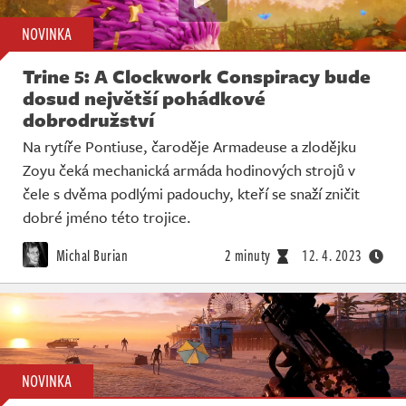
NOVINKA
Trine 5: A Clockwork Conspiracy bude
dosud největší pohádkové
dobrodružství
Na rytíře Pontiuse, čaroděje Armadeuse a zlodějku
Zoyu čeká mechanická armáda hodinových strojů v
čele s dvěma podlými padouchy, kteří se snaží zničit
dobré jméno této trojice.
Michal Burian
2 minuty
12. 4. 2023
NOVINKA