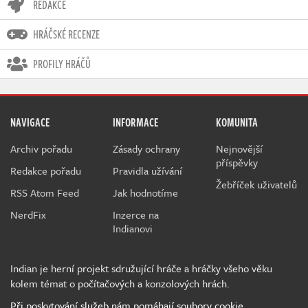
REDAKCE
HRÁČSKÉ RECENZE
PROFILY HRÁČŮ
NAVIGACE
INFORMACE
KOMUNITA
Archiv pořadu
Zásady ochrany
Nejnovější
příspěvky
Redakce pořadu
Pravidla užívání
Žebříček uživatelů
RSS Atom Feed
Jak hodnotíme
NerdFix
Inzerce na
Indianovi
Indian je herní projekt sdružující hráče a hráčky všeho věku
kolem témat o počítačových a konzolových hrách.
Při poskytování služeb nám pomáhají soubory cookie.