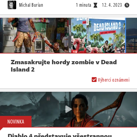
Michal Burian
1 minuta
12. 4. 2023
Zmasakrujte hordy zombie v Dead
Island 2
Výherci oznámeni
NOVINKA
Diablo 4 představuje všestrannou