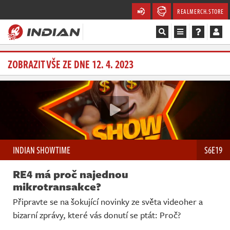
REALMERCH.STORE
Magazín
ZOBRAZIT VŠE ZE DNE 12. 4. 2023
Recenze
Videa
Soutěže
INDIAN SHOWTIME
S6E19
Databáze
RE4 má proč najednou
Komunita
mikrotransakce?
Připravte se na šokující novinky ze světa videoher a
Redakce
bizarní zprávy, které vás donutí se ptát: Proč?