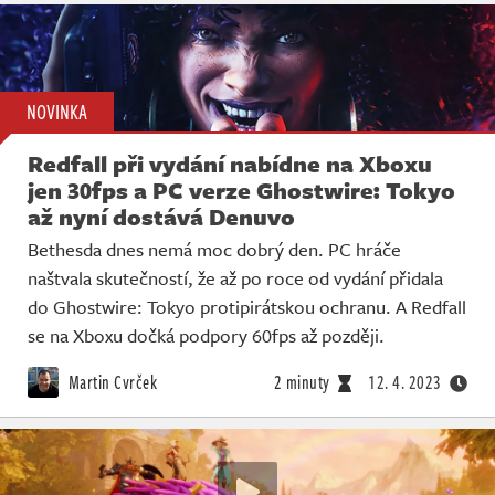
NOVINKA
Redfall při vydání nabídne na Xboxu
jen 30fps a PC verze Ghostwire: Tokyo
až nyní dostává Denuvo
Bethesda dnes nemá moc dobrý den. PC hráče
naštvala skutečností, že až po roce od vydání přidala
do Ghostwire: Tokyo protipirátskou ochranu. A Redfall
se na Xboxu dočká podpory 60fps až později.
Martin Cvrček
2 minuty
12. 4. 2023